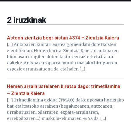
Bizkaia
Aretoa-
EHU…
2
iruzkinak
Asteon zientzia begi-bistan #374 – Zientzia Kaiera
[…] Antxoaren kuotari eustea gomendatu dute txosten
zientifikoan. Honen harira, Zientzia Kaieran antxoaren
biomasan eragiten duten faktoreen azterketa irakur
daiteke. Antxoa europarra mundu mailako hirugarren
espezie arrantzatuena da, eta haien […]
Hemen arrain ustelaren kiratsa dago: trimetilamina
– Zientzia Kaiera
[…] Trimetilamina oxidoa (TMAO) da konposatu horietako
bat, eta itsasoko arrainen (hegaluzearen, antxoaren,
urraburuaren, oilarraren, ezpata-arrainaren,
erreboiloaren…) muskulu-ehunaren % 5a da. […]