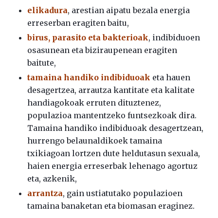
elikadura
, arestian aipatu bezala energia
erreserban eragiten baitu,
birus, parasito eta bakterioak
, indibiduoen
osasunean eta biziraupenean eragiten
baitute,
tamaina handiko indibiduoak
eta hauen
desagertzea, arrautza kantitate eta kalitate
handiagokoak erruten dituztenez,
populazioa mantentzeko funtsezkoak dira.
Tamaina handiko indibiduoak desagertzean,
hurrengo belaunaldikoek tamaina
txikiagoan lortzen dute heldutasun sexuala,
haien energia erreserbak lehenago agortuz
eta, azkenik,
arrantza
, gain ustiatutako populazioen
tamaina banaketan eta biomasan eraginez.