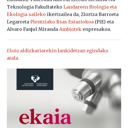
Teknologia Fakultateko
Landareen Biologia eta
Ekologia saileko
ikertzailea da, Ziortza Barroeta
Legarreta
Plentziako Itsas Estaziokoa
(PiE) eta
Alvaro Fanjul Miranda
Ambiotek
enpresakoa.
Ekaia
aldizkariarekin lankidetzan egindako
atala.