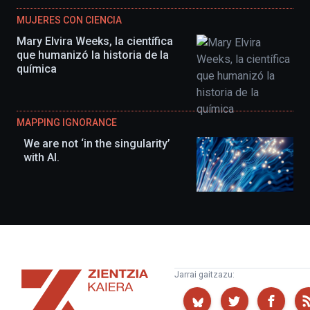
MUJERES CON CIENCIA
Mary Elvira Weeks, la científica
que humanizó la historia de la
química
MAPPING IGNORANCE
We are not ‘in the singularity’
with AI.
Zientzia
Jarrai gaitzazu:
Kaiera