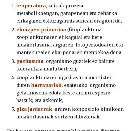
tenperatura
, zeinak prozesu
metabolikoengan, garapenean eta zeharka
elikagaien eskuragarritasunean eragiten du,
ekoizpen primarioa
(fitoplanktona,
zooplanktonaren elikagaia) eta bere
aldakortasuna, argiaren, fotoperiodoaren eta
mantenugaien ekarpenaren menpekoa dena,
gazitasuna
, organismo guztiek ez baitute
tolerantzia maila berbera,
zooplanktonaren ugaritasuna murrizten
duten
harrapariak
, esaterako, organismo
gelatinosoak edota beste arrain espezie
batzuk; eta azkenik,
giza jarduerak
, uraren konposizio kimikoan
aldakortasunak sortzen dituztenak.