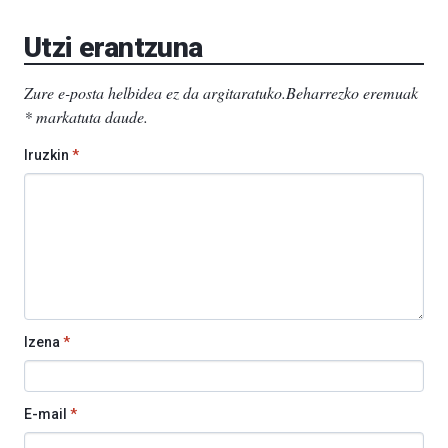
Utzi erantzuna
Zure e-posta helbidea ez da argitaratuko.
Beharrezko eremuak
*
markatuta daude
.
Iruzkin
*
Izena
*
E-mail
*