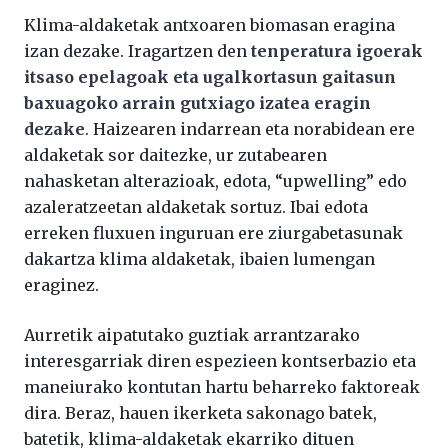
Klima-aldaketak antxoaren biomasan eragina
izan dezake. Iragartzen den
tenperatura igoerak
itsaso epelagoak eta ugalkortasun gaitasun
baxuagoko arrain gutxiago izatea eragin
dezake
. Haizearen indarrean eta norabidean ere
aldaketak sor daitezke, ur zutabearen
nahasketan alterazioak, edota, “upwelling” edo
azaleratzeetan aldaketak sortuz. Ibai edota
erreken fluxuen inguruan ere ziurgabetasunak
dakartza klima aldaketak, ibaien lumengan
eraginez.
Aurretik aipatutako guztiak arrantzarako
interesgarriak diren espezieen kontserbazio eta
maneiurako kontutan hartu beharreko faktoreak
dira. Beraz, hauen ikerketa sakonago batek,
batetik, klima-aldaketak ekarriko dituen