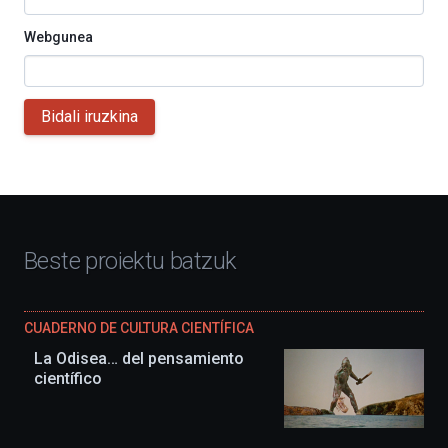
Webgunea
Bidali iruzkina
Beste proiektu batzuk
CUADERNO DE CULTURA CIENTÍFICA
La Odisea… del pensamiento
científico