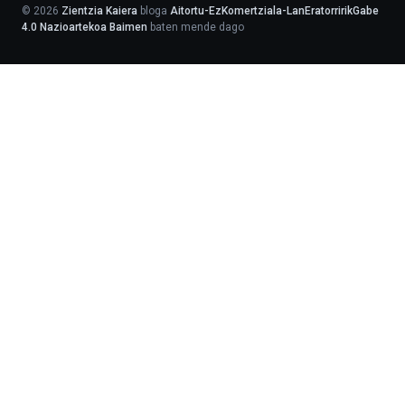
©
2026
Zientzia Kaiera
bloga
Aitortu-EzKomertziala-LanEratorririkGabe
4.0 Nazioartekoa Baimen
baten mende dago