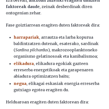
Era berean,
antxoan zuzenki eragiten dituzten
faktoreak daude
, zeinak desberdinak diren
ontogenian zehar.
Fase goiztiarrean eragiten duten faktoreak dira:
harrapariak
, arrautza eta larba kopurua
baldintzatzen dutenak, esaterako, sardinak
(
Sardina pilchardus
), makrozooplanktoneko
organismo gelatinosoak eta kanibalismoa;
elikadura
, elikadura egokiak gazteen
erreserba energetikoak eta garapenaren
abiadura optimizatzen baitu;
negua
, elikagai eskasiak energia erreserba
gutxiago egotea eragiten du.
Helduaroan eragiten duten faktorean dira: