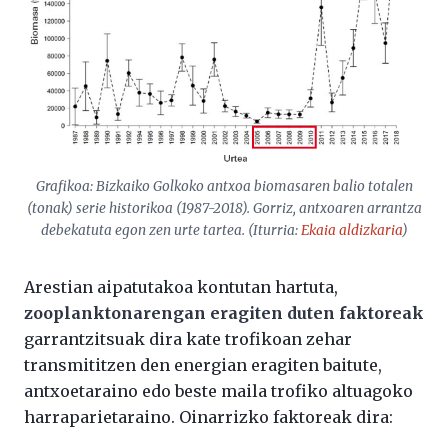
Grafikoa: Bizkaiko Golkoko antxoa biomasaren balio totalen
(tonak) serie historikoa (1987-2018). Gorriz, antxoaren arrantza
debekatuta egon zen urte tartea. (Iturria:
Ekaia
aldizkaria
)
Arestian aipatutakoa kontutan hartuta,
zooplanktonarengan eragiten duten faktoreak
garrantzitsuak dira kate trofikoan zehar
transmititzen den energian eragiten baitute,
antxoetaraino edo beste maila trofiko altuagoko
harraparietaraino. Oinarrizko faktoreak dira: