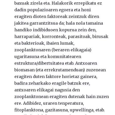
baxuak zirela eta. Halakorik errepikatu ez
dadin populazioaren egoera eta honi
eragiten dioten faktoreak zeintzuk diren
jakitea garrantzitsua da; hala nola tamaina
handiko indibiduoen kopurua zein den,
harrapariak, korronteak, parasitoak, birusak
eta bakterioak, ibaien lumak,
zooplanktonaren (beraren elikagaia)
ugaritasuna eta komunitatearen
estruktura/dibertsitatea etab. Antxoaren
biomasan (eta errekrutamenduan) zuzenean
eragiten duten faktore horietaz gainera,
badira zeharkako eragile batzuk ere,
antxoaren elikagai nagusia den
zooplanktonean eragiten dutenak hain zuzen
ere. Adibidez, uraren tenperatura,
fitoplanktona, gazitasuna, upwellinga, etab.