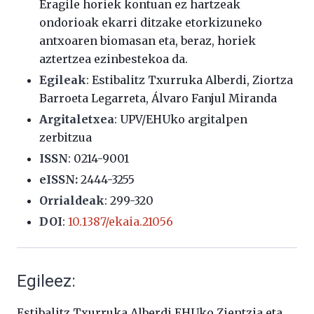
Eragile horiek kontuan ez hartzeak
ondorioak ekarri ditzake etorkizuneko
antxoaren biomasan eta, beraz, horiek
aztertzea ezinbestekoa da.
Egileak
:
Estibalitz Txurruka Alberdi, Ziortza
Barroeta Legarreta, Álvaro Fanjul Miranda
Argitaletxea
: UPV/EHUko argitalpen
zerbitzua
ISSN
:
0214-9001
eISSN:
2444-3255
Orrialdeak
:
299-320
DOI
:
10.1387/ekaia.21056
Egileez:
Estibalitz Txurruka Alberdi EHUko Zientzia eta