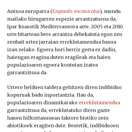
Antxoa europarra (
Engraulis encrasicolus
), mundu
mailako hirugarren espezie arrantzatuena da,
Ipar Itsasotik Mediterraneora arte. 2005 eta 2010.
urte bitartean bere arrantza debekatuta egon zen
zenbait urtez jarraian erreklutamendua baxua
izan zelako. Egoera hori berriz gerta ez dadin,
haiengan eragina duten eragileak eta haien
populazioaren egoera kontutan izatea
garrantzitsua da.
Urtero helduen taldera gehitzen diren indibiduo
kopuruak badu inportantzia. Hau da,
populazioaren dinamikarako
erreklutamendua
garrantzitsua da, erreklutatuko diren gazte
hauen hilkortasunean faktore biotiko zein
abiotikoek eragiten dute. Bestetik, indibiduoen