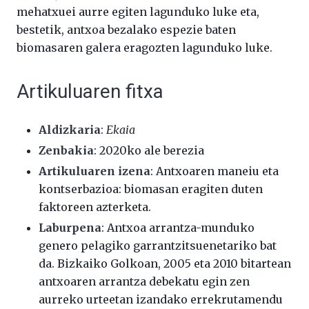
mehatxuei aurre egiten lagunduko luke eta,
bestetik, antxoa bezalako espezie baten
biomasaren galera eragozten lagunduko luke.
Artikuluaren fitxa
Aldizkaria
:
Ekaia
Zenbakia
:
2020ko ale berezia
Artikuluaren izena
:
Antxoaren maneiu eta
kontserbazioa: biomasan eragiten duten
faktoreen azterketa
.
Laburpena
: Antxoa arrantza-munduko
genero pelagiko garrantzitsuenetariko bat
da. Bizkaiko Golkoan, 2005 eta 2010 bitartean
antxoaren arrantza debekatu egin zen
aurreko urteetan izandako errekrutamendu