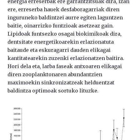
energia erreserbak ere garrantzitsuak dira, izan
ere, erreserba hauek desfaboragarriak diren
inguruneko baldintzei aurre egiten laguntzen
baitie, oinarrizko funtzioak asetzeaz gain.
Lipidoak funtsezko osagai biokimikoak dira,
dentsitate energetikoarekin erlazionatuta
baitaude eta eskuragarri dauden elikagai
kantitatearekin zuzenki erlazionatzen baitira.
Hori dela eta, larba faseak antxoaren elikagai
diren zooplanktonaren abundantzien
maximoekin sinkronizatzeak helduentzat
baldintza optimoak sortuko lituzke.