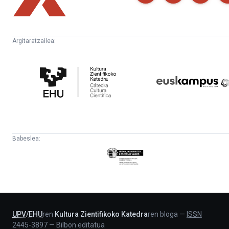
Argitaratzailea:
Kultura
Euskampus
Zientifikoko
Fundazioa
Katedra
Babeslea:
Eusko
Jaurlaritza
-
Lehendakaritza
UPV
/
EHU
ren
Kultura Zientifikoko Katedra
ren bloga
—
ISSN
2445-3897
—
Bilbon editatua