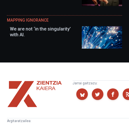
MAPPING IGNORANCE
We are not ‘in the singularity’
with AI.
Zientzia
Jarrai gaitzazu:
Kaiera
Argitaratzailea: