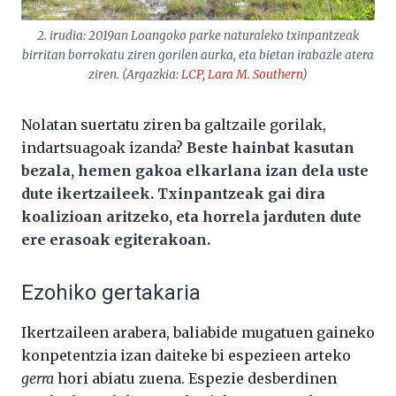
2. irudia: 2019an Loangoko parke naturaleko txinpantzeak
birritan borrokatu ziren gorilen aurka, eta bietan irabazle atera
ziren. (Argazkia:
LCP, Lara M. Southern
)
Nolatan suertatu ziren ba galtzaile gorilak,
indartsuagoak izanda?
Beste hainbat kasutan
bezala, hemen gakoa elkarlana izan dela uste
dute ikertzaileek. Txinpantzeak gai dira
koalizioan aritzeko, eta horrela jarduten dute
ere erasoak egiterakoan.
Ezohiko gertakaria
Ikertzaileen arabera, baliabide mugatuen gaineko
konpetentzia izan daiteke bi espezieen arteko
gerra
hori abiatu zuena. Espezie desberdinen