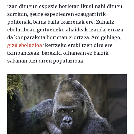
izan ditugun espezie horietan ikusi nahi ditugu,
sarritan, geure espeziearen ezaugarririk
politenak, baina baita txarrenak ere. Zuhaitz
ebolutiboan gertueneko ahaideak izanda, erraza
da konparaketa horietan erortzea. Are gehiago,
giza eboluzioa
ikertzeko erabiltzen dira ere
txinpantzeak, bereziki oihanean ez baizik
sabanan bizi diren populazioak.