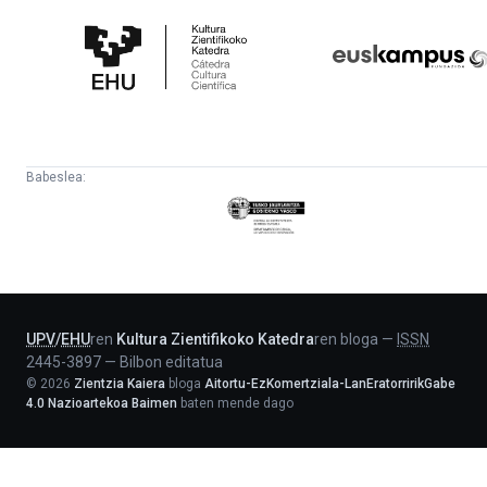
Kultura
Euskampus
Zientifikoko
Fundazioa
Katedra
Babeslea:
Eusko
Jaurlaritza
-
Lehendakaritza
UPV
/
EHU
ren
Kultura Zientifikoko Katedra
ren bloga
—
ISSN
2445-3897
—
Bilbon editatua
©
2026
Zientzia Kaiera
bloga
Aitortu-EzKomertziala-LanEratorririkGabe
4.0 Nazioartekoa Baimen
baten mende dago