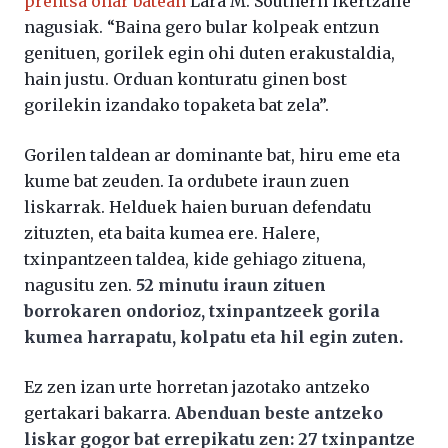
prentsa ohar batean
Lara M. Southern ikertzaile
nagusiak. “Baina gero bular kolpeak entzun
genituen, gorilek egin ohi duten erakustaldia,
hain justu. Orduan konturatu ginen bost
gorilekin izandako topaketa bat zela”.
Gorilen taldean ar dominante bat, hiru eme eta
kume bat zeuden. Ia ordubete iraun zuen
liskarrak. Helduek haien buruan defendatu
zituzten, eta baita kumea ere. Halere,
txinpantzeen taldea, kide gehiago zituena,
nagusitu zen.
52 minutu iraun zituen
borrokaren ondorioz, txinpantzeek gorila
kumea harrapatu, kolpatu eta hil egin zuten.
Ez zen izan urte horretan jazotako antzeko
gertakari bakarra.
Abenduan beste antzeko
liskar gogor bat errepikatu zen: 27 txinpantze