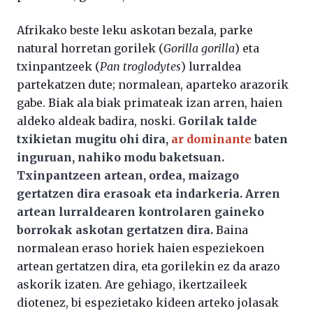
Afrikako beste leku askotan bezala, parke
natural horretan gorilek (
Gorilla gorilla
) eta
txinpantzeek (
Pan troglodytes
) lurraldea
partekatzen dute; normalean, aparteko arazorik
gabe. Biak ala biak primateak izan arren, haien
aldeko aldeak badira, noski.
Gorilak talde
txikietan mugitu ohi dira,
ar dominante
baten
inguruan, nahiko modu baketsuan.
Txinpantzeen artean, ordea, maizago
gertatzen dira erasoak eta indarkeria. Arren
artean lurraldearen kontrolaren gaineko
borrokak askotan gertatzen dira.
Baina
normalean eraso horiek haien espeziekoen
artean gertatzen dira, eta gorilekin ez da arazo
askorik izaten. Are gehiago, ikertzaileek
diotenez, bi espezietako kideen arteko jolasak