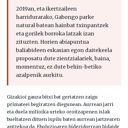
2019an, eta ikertzaileen
harridurarako, Gabongo parke
natural batean hainbat txinpantzek
eta gorilek borroka latzak izan
zituzten. Horien abiapuntua
baliabideen eskasian egon daitekeela
proposatu dute zientzialariek, baina,
momentuz, ez dute behin-betiko
azalpenik aurkitu.
Gizakioi gauza bitxi bat gertatzen zaigu
primateei begiratzen diegunean. Aurrean jarri
eta duela milioika urteko oroitzapenen islak
bueltatzen dituen ispilu baten aurrean jartzearen
antzekoa da. Eboluzioaren bidezidorrean bidaide