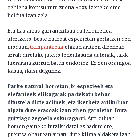
gehiena kontsumitu zuena Roxy izeneko eme
heldua izan zela.
Eta hau arras garrantzitsua da fenomenoa
ulertzeko, beste hainbat espezietan gertatzen den
moduan,
txinpantzeak
ehizan aritzen direnean
arrak direlako jateko lehentasuna dutenak, talde
hierarkia zurrun baten ondorioz. Ez zen oraingoa
kasua, ikusi dugunez.
Parke natural horretan, bi espezieek eta
elefanteek elikagaiak partekatu behar
dituztela diote adituek, eta ikerketa artikuluan
aipatu dute erasoak izan ziren garaietan fruta
gutxiago zegoela eskuragarri.
Artikuluan
horren gaineko hitzik idatzi ez badute ere,
prentsa oharrean aipatu dute klima aldaketa izan