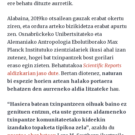
ere behatu dituzte aurretik.
Alabaina, 2019ko otsailean gauzak erabat okertu
ziren, eta ordura arteko bizikidetza erabat apurtu
zen. Osnabrückeko Unibertsitateko eta
Alemaniako Antropologia Ebolutiborako Max
Planck Institutuko zientzialariek ikusi ahal izan
zutenez, hogei bat txinpantzek bost gorilari
eraso egin zieten. Behatutakoa
Scientific Reports
aldizkarian jaso dute
. Bertan diotenez,
naturan
bi espezie horien artean halako portaera
behatzen den aurreneko aldia litzateke
hau.
“Hasiera batean txinpantzeen oihuak baino ez
genituen entzun, eta uste genuen aldameneko
txinpantze komunitateetako kideekin
izandako topaketa tipikoa zela”
, azaldu du