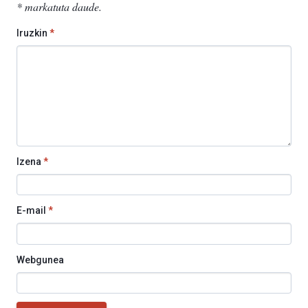
*
markatuta daude
.
Iruzkin
*
Izena
*
E-mail
*
Webgunea