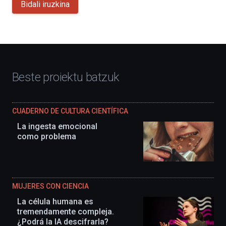
Bidali iruzkina
Beste proiektu batzuk
CUADERNO DE CULTURA CIENTÍFICA
La ingesta emocional
como problema
MUJERES CON CIENCIA
La célula humana es
tremendamente compleja.
¿Podrá la IA descifrarla?