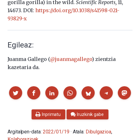
gorilla gorilla) in the wild.
Scientific Reports,
11,
14673. DOI:
https://doi.org/10.1038/s41598-021-
93829-x
Egileaz:
Juanma Gallego (
@juanmagallego
) zientzia
kazetaria da.
Partekatu
Inprimatu
Iruzkinik gabe
Argitalpen-data:
2022/01/19
· Atala:
Dibulgazioa
,
Kolaborazioak