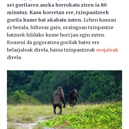
sei gorilaren aurka borrokatu ziren ia 80
minutuz. Kasu horretan ere, txinpantzeek
gorila kume bat akabatu zuten.
Lehen kasuan
ez bezala, hiltzeaz gain, oraingoan txinpantze
batzuek hildako kume hori jan egin zuten.
Komeni da gogoratzea gorilak batez ere
belarjaleak direla, baina txinpantzeak
orojaleak
direla.