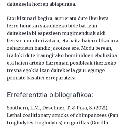
daitekeela horren abiapuntua.
Etorkizunari begira, aurreratu dute ikerketa
lerro honetan sakontzeko bide bat izan
daitekeela bi espezieen mugimenduak aldi
berean monitorizatzea, eta baita haien elikadura
zehaztasun handiz jasotzea ere. Modu berean,
iradoki dute iraungitako hominidoen eboluzioa
eta haien arteko harreman posibleak ikertzeko
tresna egokia izan daitekeela gaur egungo
primate basatiei erreparatzea.
Erreferentzia bibliografikoa:
Southern, L.M., Deschner, T. & Pika, S. (2021).
Lethal coalitionary attacks of chimpanzees (Pan
troglodytes troglodytes) on gorillas (Gorilla