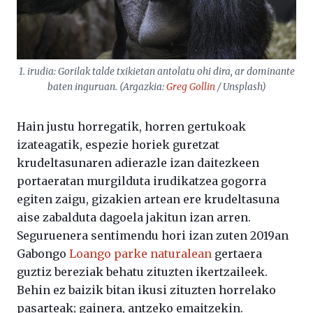
1. irudia: Gorilak talde txikietan antolatu ohi dira, ar dominante
baten inguruan. (Argazkia:
Greg Gollin
/ Unsplash)
Hain justu horregatik, horren gertukoak
izateagatik, espezie horiek guretzat
krudeltasunaren adierazle izan daitezkeen
portaeratan murgilduta irudikatzea gogorra
egiten zaigu, gizakien artean ere krudeltasuna
aise zabalduta dagoela jakitun izan arren.
Seguruenera sentimendu hori izan zuten 2019an
Gabongo
Loango parke naturalean
gertaera
guztiz bereziak behatu zituzten ikertzaileek.
Behin ez baizik bitan ikusi zituzten horrelako
pasarteak; gainera, antzeko emaitzekin.