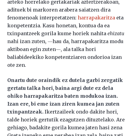
arteko horrelako gertakariak aztertzerakoan,
adituek bi markoren arabera saiatzen dira
fenomenoak interpretatzen:
harrapakaritza
eta
konpetentzia. Kasu honetan, kontua da ea
txinpantzeek gorila kume horiek nahita
ehizatu
nahi izan zuten, ―hau da, harrapakaritza modu
aktiboan egin zuten―, ala talka hori
baliabideekiko konpetentziaren ondorioa izan
ote zen.
Onartu dute oraindik ez dutela garbi zergatik
gertatu talka hori, baina argi dute ez dela
ohiko harrapakaritza baten modukoa izan.
Izan ere, bi eme izan ziren kumea jan zuten
txinpantzeak.
Ikertzaileek ondo dakite hori,
talde horiek gertutik ezagutzen dituztelako. Are
gehiago, badakite gorila kumea jaten hasi zena
Greta izeneko eme nerabea izan zela, baina zati