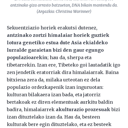
antzinako giza arrasto batzuetan, DNA bikain mantendu da.
(Argazkia: Christina Warinner)
Sekuentziazio horiek erakutsi dutenez,
antzinako zortzi himalaiar horiek guztiek
lotura genetiko estua dute Asia ekialdeko
lurralde garaietan bizi den gaur egungo
populazioarekin
; hau da, sherpa eta
tibetarrekin. Izan ere, Tibeteko goi lautadatik igo
zen jendetik eratorriak dira himalaiarrak. Baina
bitxiena zera da, milaka urteotan ez dela
populazio ordezkapenik izan inguruotan:
kulturan bilakaera izan bada, eta jatorriz
bertakoak ez diren elementuak aurkitu baldin
badira, himalaiarrek
akulturazio prozesuak
bizi
izan dituztelako izan da. Hau da, besteen
kulturak bere egin dituztelako, eta ez besteek