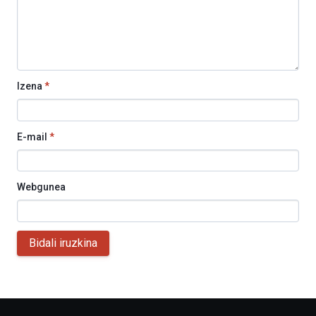
Izena
*
E-mail
*
Webgunea
Bidali iruzkina