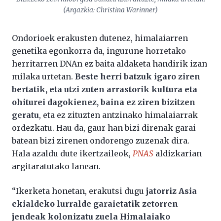
(Argazkia: Christina Warinner)
Ondorioek erakusten dutenez, himalaiarren
genetika egonkorra da, ingurune horretako
herritarren DNAn ez baita aldaketa handirik izan
milaka urtetan.
Beste herri batzuk igaro ziren
bertatik, eta utzi zuten arrastorik kultura eta
ohiturei dagokienez, baina ez ziren bizitzen
geratu
, eta ez zituzten antzinako himalaiarrak
ordezkatu. Hau da, gaur han bizi direnak garai
batean bizi zirenen ondorengo zuzenak dira.
Hala azaldu dute ikertzaileok,
PNAS
aldizkarian
argitaratutako lanean.
“Ikerketa honetan, erakutsi dugu
jatorriz Asia
ekialdeko lurralde garaietatik zetorren
jendeak kolonizatu zuela Himalaiako