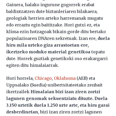
Gainera, halako ingurune gogorrek erabat
baldintzatzen dute biztanleriaren bilakaera,
geologiak herrien arteko harremanak mugatu
edo erraztu egin baititzake. Hori gutxi ez, eta
klima ezin hotzagoak bikain gorde ditu bertako
populazioaren DNAren sekretuak. Izan ere,
duela
hiru mila urteko giza arrastoetan ere,
ikertzeko moduko material genetikoa
topatu
dute. Horrek guztiak genetikoki oso erakargarri
egiten ditu himalaiarrak.
Hori horrela,
Chicago
,
Oklahoma
(AEB) eta
Uppsalako (Suedia) unibertsitateetako zenbait
ikertzailek
Himalaian bizi izan ziren zortzi
lagunen genomak sekuentziatu dituzte. Duela
3.150 urtetik duela 1.250 urte arte, eta hiru garai
desberdinetan
, bizi izan ziren zortzi lagunen