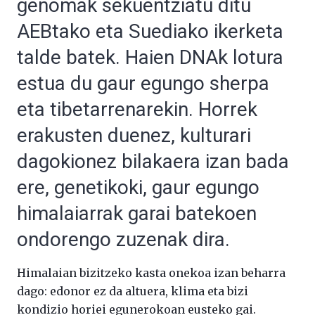
genomak sekuentziatu ditu
AEBtako eta Suediako ikerketa
talde batek. Haien DNAk lotura
estua du gaur egungo sherpa
eta tibetarrenarekin. Horrek
erakusten duenez, kulturari
dagokionez bilakaera izan bada
ere, genetikoki, gaur egungo
himalaiarrak garai batekoen
ondorengo zuzenak dira.
Himalaian bizitzeko kasta onekoa izan beharra
dago: edonor ez da altuera, klima eta bizi
kondizio horiei egunerokoan eusteko gai.