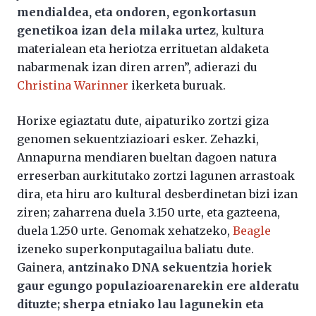
mendialdea, eta ondoren, egonkortasun
genetikoa izan dela milaka urtez
, kultura
materialean eta heriotza errituetan aldaketa
nabarmenak izan diren arren”, adierazi du
Christina Warinner
ikerketa buruak.
Horixe egiaztatu dute, aipaturiko zortzi giza
genomen sekuentziazioari esker. Zehazki,
Annapurna mendiaren bueltan dagoen natura
erreserban aurkitutako zortzi lagunen arrastoak
dira, eta hiru aro kultural desberdinetan bizi izan
ziren; zaharrena duela 3.150 urte, eta gazteena,
duela 1.250 urte. Genomak xehatzeko,
Beagle
izeneko superkonputagailua baliatu dute.
Gainera,
antzinako DNA sekuentzia horiek
gaur egungo populazioarenarekin ere alderatu
dituzte; sherpa etniako lau lagunekin eta