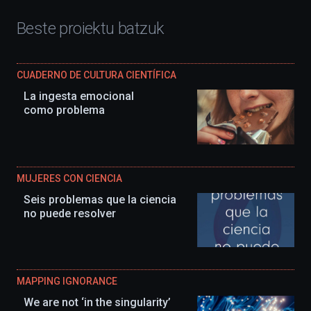
Beste proiektu batzuk
CUADERNO DE CULTURA CIENTÍFICA
La ingesta emocional
como problema
MUJERES CON CIENCIA
Seis problemas que la ciencia
no puede resolver
MAPPING IGNORANCE
We are not ‘in the singularity’