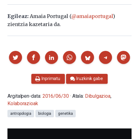
Egileaz:
Amaia Portugal (
@amaiaportugal
)
zientzia kazetaria da.
Partekatu
Inprimatu
Iruzkinik gabe
Argitalpen-data:
2016/06/30
· Atala:
Dibulgazioa
,
Kolaborazioak
antropologia
biologia
genetika