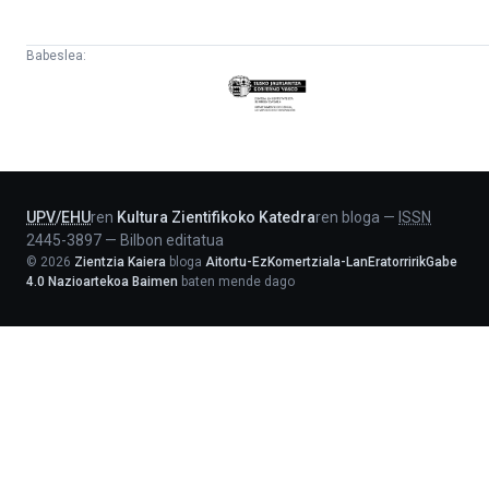
Babeslea:
Eusko
Jaurlaritza
-
Lehendakaritza
UPV
/
EHU
ren
Kultura Zientifikoko Katedra
ren bloga
—
ISSN
2445-3897
—
Bilbon editatua
©
2026
Zientzia Kaiera
bloga
Aitortu-EzKomertziala-LanEratorririkGabe
4.0 Nazioartekoa Baimen
baten mende dago