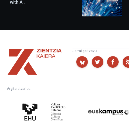
with AI.
Zientzia
Jarrai gaitzazu:
Kaiera
Argitaratzailea:
Kultura
Euskampus
Zientifikoko
Fundazioa
Katedra