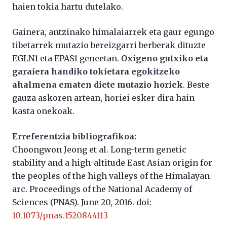
haien tokia hartu dutelako.
Gainera, antzinako himalaiarrek eta gaur egungo
tibetarrek mutazio bereizgarri berberak dituzte
EGLN1 eta EPAS1 geneetan.
Oxigeno gutxiko eta
garaiera handiko tokietara egokitzeko
ahalmena ematen diete mutazio horiek
. Beste
gauza askoren artean, horiei esker dira hain
kasta onekoak.
Erreferentzia bibliografikoa:
Choongwon Jeong et al. Long-term genetic
stability and a high-altitude East Asian origin for
the peoples of the high valleys of the Himalayan
arc. Proceedings of the National Academy of
Sciences (PNAS). June 20, 2016. doi:
10.1073/pnas.1520844113