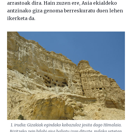
arrastoak dira. Hain zuzen ere, Asia ekialdeko
antzinako giza genoma berreskuratu duen lehen
ikerketa da.
1. irudia: Gizakiak egindako kobazuloz josita dago Himalaia.
Bizitzeko zein hilobi gisa baliatu izan dituzte, milaka urtetan.