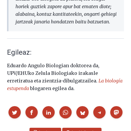
horiek guztiek zapore apur bat ematen diote;
alabaina, kontuz kantitateekin, ongarri gehiegi
jartzeak janaria hondatzen baitu batzuetan.
Egileaz:
Eduardo Angulo Biologian doktorea da,
UPV/EHUko Zelula Biologiako irakasle
erretiratua eta zientzia-dibulgatzailea.
La biología
estupenda
blogaren egilea da.
Partekatu