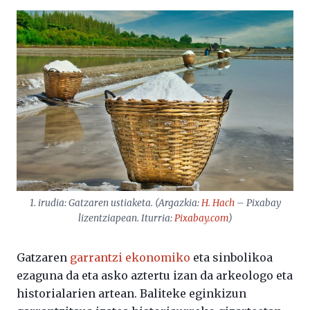
1. irudia: Gatzaren ustiaketa. (Argazkia:
H. Hach
–
Pixabay
lizentziapean. Iturria:
Pixabay.com
)
Gatzaren
garrantzi ekonomiko
eta sinbolikoa
ezaguna da eta asko aztertu izan da arkeologo eta
historialarien artean. Baliteke eginkizun