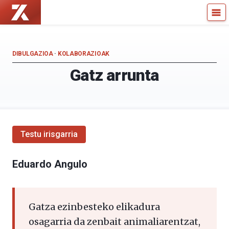
Zientzia
Kultura
Kaiera
Zientifikoko
—
Katedra
Kultura
DIBULGAZIOA
·
KOLABORAZIOAK
Zientifikoko
Gatz arrunta
Katedra
Testu irisgarria
Eduardo Angulo
Gatza ezinbesteko elikadura
osagarria da zenbait animaliarentzat,