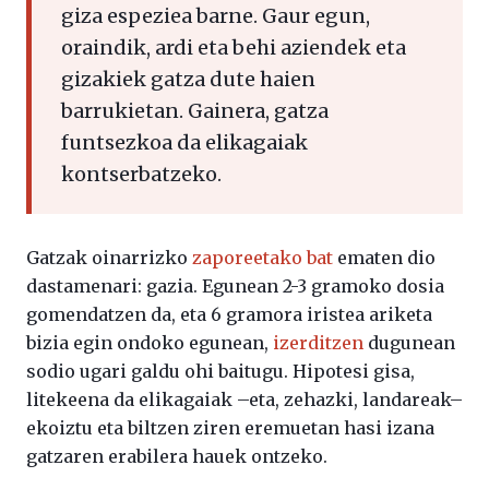
giza espeziea barne. Gaur egun,
oraindik, ardi eta behi aziendek eta
gizakiek gatza dute haien
barrukietan. Gainera, gatza
funtsezkoa da elikagaiak
kontserbatzeko.
Gatzak oinarrizko
zaporeetako bat
ematen dio
dastamenari: gazia. Egunean 2-3 gramoko dosia
gomendatzen da, eta 6 gramora iristea ariketa
bizia egin ondoko egunean,
izerditzen
dugunean
sodio ugari galdu ohi baitugu. Hipotesi gisa,
litekeena da elikagaiak –eta, zehazki, landareak–
ekoiztu eta biltzen ziren eremuetan hasi izana
gatzaren erabilera hauek ontzeko.