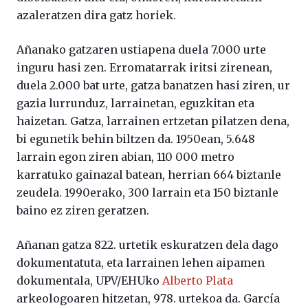
azaleratzen dira gatz horiek.
Añanako gatzaren ustiapena duela 7.000 urte
inguru hasi zen. Erromatarrak iritsi zirenean,
duela 2.000 bat urte, gatza banatzen hasi ziren, ur
gazia lurrunduz, larrainetan, eguzkitan eta
haizetan. Gatza, larrainen ertzetan pilatzen dena,
bi egunetik behin biltzen da. 1950ean, 5.648
larrain egon ziren abian, 110 000 metro
karratuko gainazal batean, herrian 664 biztanle
zeudela. 1990erako, 300 larrain eta 150 biztanle
baino ez ziren geratzen.
Añanan gatza 822. urtetik eskuratzen dela dago
dokumentatuta, eta larrainen lehen aipamen
dokumentala, UPV/EHUko
Alberto Plata
arkeologoaren hitzetan, 978. urtekoa da. García