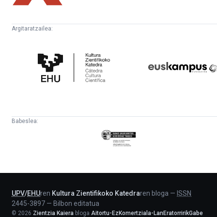
Argitaratzailea:
Kultura
Euskampus
Zientifikoko
Fundazioa
Katedra
Babeslea:
Eusko
Jaurlaritza
-
Lehendakaritza
UPV
/
EHU
ren
Kultura Zientifikoko Katedra
ren bloga
—
ISSN
2445-3897
—
Bilbon editatua
©
2026
Zientzia Kaiera
bloga
Aitortu-EzKomertziala-LanEratorririkGabe