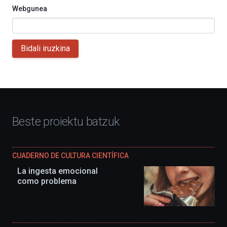
Webgunea
Bidali iruzkina
Beste proiektu batzuk
CUADERNO DE CULTURA CIENTÍFICA
La ingesta emocional
como problema