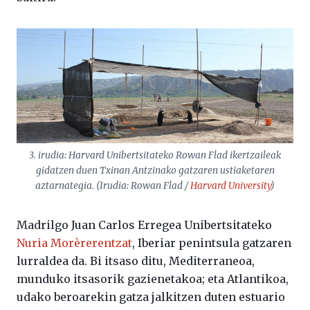
3. irudia: Harvard Unibertsitateko Rowan Flad ikertzaileak
gidatzen duen Txinan Antzinako gatzaren ustiaketaren
aztarnategia. (Irudia: Rowan Flad /
Harvard University
)
Madrilgo Juan Carlos Erregea Unibertsitateko
Nuria Morèrerentzat
, Iberiar penintsula gatzaren
lurraldea da. Bi itsaso ditu, Mediterraneoa,
munduko itsasorik gazienetakoa; eta Atlantikoa,
udako beroarekin gatza jalkitzen duten estuario