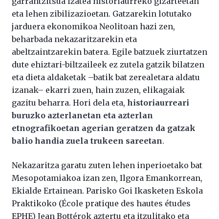
garrantzitsua izatea historiaurreko gizarteetan
eta lehen zibilizazioetan. Gatzarekin lotutako
jarduera ekonomikoa Neolitoan hazi zen,
beharbada nekazaritzarekin eta
abeltzaintzarekin batera. Egile batzuek ziurtatzen
dute ehiztari-biltzaileek ez zutela gatzik bilatzen
eta dieta aldaketak –batik bat zerealetara aldatu
izanak– ekarri zuen, hain zuzen, elikagaiak
gazitu beharra. Hori dela eta,
historiaurreari
buruzko azterlanetan eta azterlan
etnografikoetan agerian geratzen da gatzak
balio handia zuela trukeen sareetan
.
Nekazaritza garatu zuten lehen inperioetako bat
Mesopotamiakoa izan zen, Ilgora Emankorrean,
Ekialde Ertainean. Parisko Goi Ikasketen Eskola
Praktikoko (École pratique des hautes études
EPHE) Jean Bottérok aztertu eta itzulitako eta