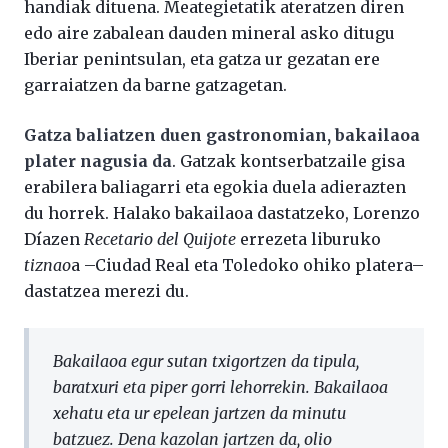
handiak dituena. Meategietatik ateratzen diren
edo aire zabalean dauden mineral asko ditugu
Iberiar penintsulan, eta gatza ur gezatan ere
garraiatzen da barne gatzagetan.
Gatza baliatzen duen gastronomian, bakailaoa
plater nagusia da
. Gatzak kontserbatzaile gisa
erabilera baliagarri eta egokia duela adierazten
du horrek. Halako bakailaoa dastatzeko, Lorenzo
Díazen
Recetario del Quijote
errezeta liburuko
tiznao
a –Ciudad Real eta Toledoko ohiko platera–
dastatzea merezi du.
Bakailaoa egur sutan txigortzen da tipula,
baratxuri eta piper gorri lehorrekin. Bakailaoa
xehatu eta ur epelean jartzen da minutu
batzuez. Dena kazolan jartzen da, olio