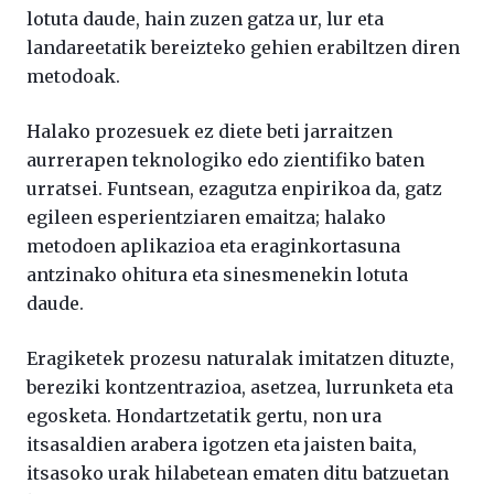
lotuta daude, hain zuzen gatza ur, lur eta
landareetatik bereizteko gehien erabiltzen diren
metodoak.
Halako prozesuek ez diete beti jarraitzen
aurrerapen teknologiko edo zientifiko baten
urratsei. Funtsean, ezagutza enpirikoa da, gatz
egileen esperientziaren emaitza; halako
metodoen aplikazioa eta eraginkortasuna
antzinako ohitura eta sinesmenekin lotuta
daude.
Eragiketek prozesu naturalak imitatzen dituzte,
bereziki kontzentrazioa, asetzea, lurrunketa eta
egosketa. Hondartzetatik gertu, non ura
itsasaldien arabera igotzen eta jaisten baita,
itsasoko urak hilabetean ematen ditu batzuetan