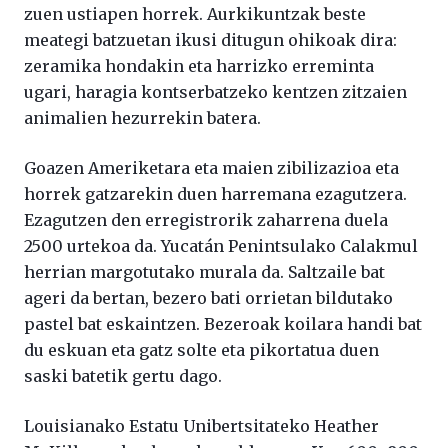
zuen ustiapen horrek. Aurkikuntzak beste
meategi batzuetan ikusi ditugun ohikoak dira:
zeramika hondakin eta harrizko erreminta
ugari, haragia kontserbatzeko kentzen zitzaien
animalien hezurrekin batera.
Goazen Ameriketara eta maien zibilizazioa eta
horrek gatzarekin duen harremana ezagutzera.
Ezagutzen den erregistrorik zaharrena duela
2500 urtekoa da. Yucatán Penintsulako Calakmul
herrian margotutako murala da. Saltzaile bat
ageri da bertan, bezero bati orrietan bildutako
pastel bat eskaintzen. Bezeroak koilara handi bat
du eskuan eta gatz solte eta pikortatua duen
saski batetik gertu dago.
Louisianako Estatu Unibertsitateko Heather