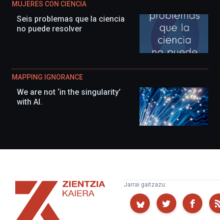
MUJERES CON CIENCIA
Seis problemas que la ciencia
no puede resolver
MAPPING IGNORANCE
We are not ‘in the singularity’
with AI.
Zientzia
Jarrai gaitzazu:
Kaiera