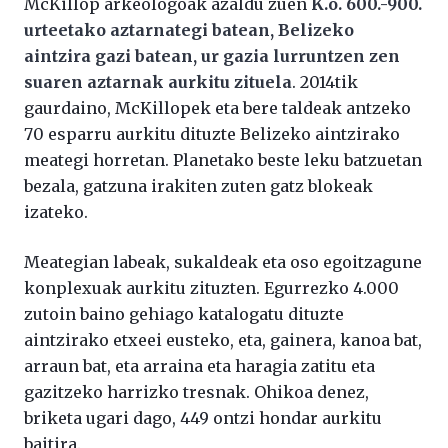
McKillop arkeologoak azaldu zuen
K.o. 600.-900.
urteetako aztarnategi batean, Belizeko
aintzira gazi batean, ur gazia lurruntzen zen
suaren aztarnak aurkitu zituela
. 2014tik
gaurdaino, McKillopek eta bere taldeak antzeko
70 esparru aurkitu dituzte Belizeko aintzirako
meategi horretan. Planetako beste leku batzuetan
bezala, gatzuna irakiten zuten gatz blokeak
izateko.
Meategian labeak, sukaldeak eta oso egoitzagune
konplexuak aurkitu zituzten. Egurrezko 4.000
zutoin baino gehiago katalogatu dituzte
aintzirako etxeei eusteko, eta, gainera, kanoa bat,
arraun bat, eta arraina eta haragia zatitu eta
gazitzeko harrizko tresnak. Ohikoa denez,
briketa ugari dago, 449 ontzi hondar aurkitu
baitira.