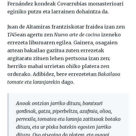
Fernández kondeak Covarrubias monasterioari
eginiko putzu eta larrainen dohaintza da.
Juan de Altamiras frantziskotar fraidea izan zen
1745ean agertu zen
Nuevo arte de cocina
izeneko
errezeta liburuaren egilea. Gainera, osagaien
artean bakailao gazitua zuten errezetak
argitaratu zituen lehen pertsona izan zen;
herriko mahai urrietan ohiko platera zen
ordurako. Adibidez, bere errezetetan
Bakailaoa
tomate eta laranjarekin
dago.
Anoak ontzian jarriko dituzu, baratxuri
gordinak, gatza, piperbeltza, azafraia, olioa,
perrexila, tomatea eta laranja zatitxoak botako
dituzu, eta ur pixka batekin egosten jarriko
dituzu. Oso atsegina da platera, eta osagai