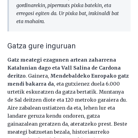
gordinarekin, piperrauts pixka batekin, eta
erregosi egiten da. Ur pixka bat, irakinaldi bat
eta mahaira.
Gatza gure inguruan
Gatz meategi ezagunen artean zaharrena
Katalunian dago eta Vall Salina de Cardona
deritzo
. Gainera,
Mendebaldeko Europako gatz
mendi bakarra da
, eta gutxienez duela 6.000
urtetik eskuratzen da gatza bertatik. Muntanya
de Sal deitzen diote eta 120 metroko garaiera du.
Aire zabalean ustiatzen da eta, lehen lur eta
landare geruza kendu ondoren, gatza
gainazalean geratzen da, ateratzeko prest. Beste
meategi batzuetan bezala, historiaurreko