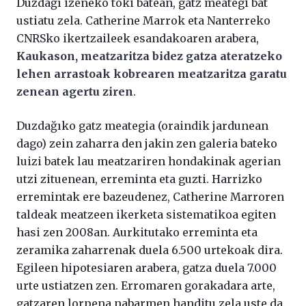
Duzdağı izeneko toki batean, gatz meategi bat
ustiatu zela. Catherine Marrok eta Nanterreko
CNRSko ikertzaileek esandakoaren arabera,
Kaukason, meatzaritza bidez gatza ateratzeko
lehen arrastoak kobrearen meatzaritza garatu
zenean agertu ziren
.
Duzdağıko gatz meategia (oraindik jardunean
dago) zein zaharra den jakin zen galeria bateko
luizi batek lau meatzariren hondakinak agerian
utzi zituenean, erreminta eta guzti. Harrizko
erremintak ere bazeudenez, Catherine Marroren
taldeak meatzeen ikerketa sistematikoa egiten
hasi zen 2008an. Aurkitutako erreminta eta
zeramika zaharrenak duela 6.500 urtekoak dira.
Egileen hipotesiaren arabera, gatza duela 7.000
urte ustiatzen zen. Erromaren gorakadara arte,
gatzaren lorpena nabarmen handitu zela uste da.