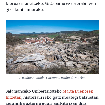
kloroa eskuratzeko. % 25 baino ez da erabiltzen
giza kontsumorako.
2. irudia: Añanako Gatzagen irudia. (Argazkia:
Salamancako Unibertsitateko
Marta Buenoren
hitzetan
, historiaurreko
gatz meategi batzuetan
zeramika aztarna ugari aurkitu izan dira