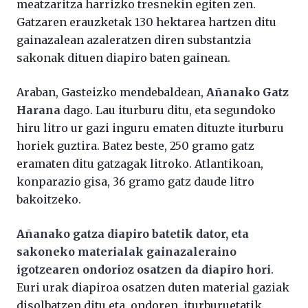
meatzaritza harrizko tresnekin egiten zen.
Gatzaren erauzketak 130 hektarea hartzen ditu
gainazalean azaleratzen diren substantzia
sakonak dituen diapiro baten gainean.
Araban, Gasteizko mendebaldean,
Añanako Gatz
Harana
dago. Lau iturburu ditu, eta segundoko
hiru litro ur gazi inguru ematen dituzte iturburu
horiek guztira. Batez beste, 250 gramo gatz
eramaten ditu gatzagak litroko. Atlantikoan,
konparazio gisa, 36 gramo gatz daude litro
bakoitzeko.
Añanako gatza diapiro batetik dator, eta
sakoneko materialak gainazaleraino
igotzearen ondorioz osatzen da diapiro hori
.
Euri urak diapiroa osatzen duten material gaziak
disolbatzen ditu eta, ondoren, iturburuetatik