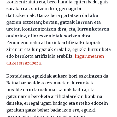
kontzentratuta eta, bero handia egiten badu, gatz
zarakarrak sortzen dira, geroago bil
daitezkeenak. Gauza bera gertatzen da
laku
gazien ertzetan; bertan, gatzak lurrean eta
uretan kontzentratzen dira, eta, lurrunketaren
ondorioz, efloreszentziak sortzen dira
.
Fenomeno natural horiek artifizialki kopiatu
ziren ur eta lur gaziak erabiliz, eguzki lurrunketa
edo beroketa artifiziala erabiliz,
ingurunearen
aukeren arabera
.
Kostaldean, eguzkiak aukera hori eskaintzen du.
Baina barnealdeko eremuetan, lurrunketa
posible da urtaroak markatuak badira, eta
gatzunaren beroketa artifizialarekin konbina
daiteke, erregai ugari badago eta urteko edozein
garaitan gatza behar bada; izan ere, eguzki
lurrunketa ezinezkoa da euri garaian.