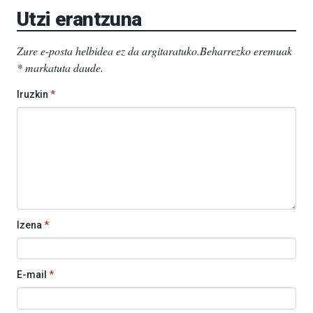
Utzi erantzuna
Zure e-posta helbidea ez da argitaratuko.
Beharrezko eremuak
*
markatuta daude
.
Iruzkin
*
Izena
*
E-mail
*