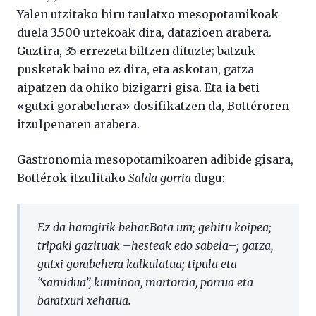
Yalen utzitako hiru taulatxo mesopotamikoak
duela 3.500 urtekoak dira, datazioen arabera.
Guztira, 35 errezeta biltzen dituzte; batzuk
pusketak baino ez dira, eta askotan, gatza
aipatzen da ohiko bizigarri gisa. Eta ia beti
«gutxi gorabehera» dosifikatzen da, Bottéroren
itzulpenaren arabera.
Gastronomia mesopotamikoaren adibide gisara,
Bottérok itzulitako
Salda gorria
dugu:
Ez da haragirik behar.Bota ura; gehitu koipea;
tripaki gazituak –hesteak edo sabela–; gatza,
gutxi gorabehera kalkulatua; tipula eta
“samidua”, kuminoa, martorria, porrua eta
baratxuri xehatua.