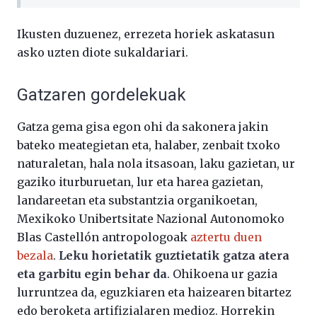
Ikusten duzuenez, errezeta horiek askatasun
asko uzten diote sukaldariari.
Gatzaren gordelekuak
Gatza gema gisa egon ohi da sakonera jakin
bateko meategietan eta, halaber, zenbait txoko
naturaletan, hala nola itsasoan, laku gazietan, ur
gaziko iturburuetan, lur eta harea gazietan,
landareetan eta substantzia organikoetan,
Mexikoko Unibertsitate Nazional Autonomoko
Blas Castellón antropologoak
aztertu duen
bezala
.
Leku horietatik guztietatik gatza atera
eta garbitu egin behar da
. Ohikoena ur gazia
lurruntzea da, eguzkiaren eta haizearen bitartez
edo beroketa artifizialaren medioz. Horrekin