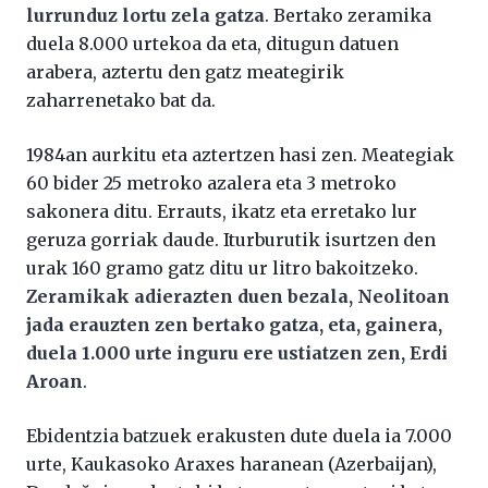
lurrunduz lortu zela gatza
. Bertako zeramika
duela 8.000 urtekoa da eta, ditugun datuen
arabera, aztertu den gatz meategirik
zaharrenetako bat da.
1984an aurkitu eta aztertzen hasi zen. Meategiak
60 bider 25 metroko azalera eta 3 metroko
sakonera ditu. Errauts, ikatz eta erretako lur
geruza gorriak daude. Iturburutik isurtzen den
urak 160 gramo gatz ditu ur litro bakoitzeko.
Zeramikak adierazten duen bezala, Neolitoan
jada erauzten zen bertako gatza, eta, gainera,
duela 1.000 urte inguru ere ustiatzen zen, Erdi
Aroan
.
Ebidentzia batzuek erakusten dute duela ia 7.000
urte, Kaukasoko Araxes haranean (Azerbaijan),