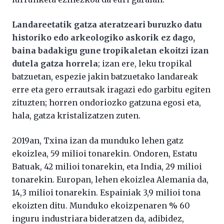
Landareetatik gatza ateratzeari buruzko datu
historiko edo arkeologiko askorik ez dago,
baina badakigu gune tropikaletan ekoitzi izan
dutela gatza horrela
; izan ere, leku tropikal
batzuetan, espezie jakin batzuetako landareak
erre eta gero errautsak iragazi edo garbitu egiten
zituzten; horren ondoriozko gatzuna egosi eta,
hala, gatza kristalizatzen zuten.
2019an, Txina izan da munduko lehen gatz
ekoizlea, 59 milioi tonarekin. Ondoren, Estatu
Batuak, 42 milioi tonarekin, eta India, 29 milioi
tonarekin. Europan, lehen ekoizlea Alemania da,
14,3 milioi tonarekin. Espainiak 3,9 milioi tona
ekoizten ditu. Munduko ekoizpenaren % 60
inguru industriara bideratzen da, adibidez,