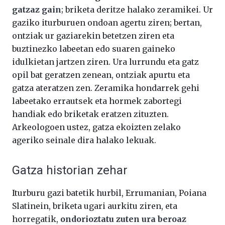
gatzaz gain
; briketa deritze halako zeramikei. Ur
gaziko iturburuen ondoan agertu ziren; bertan,
ontziak ur gaziarekin betetzen ziren eta
buztinezko labeetan edo suaren gaineko
idulkietan jartzen ziren. Ura lurrundu eta gatz
opil bat geratzen zenean, ontziak apurtu eta
gatza ateratzen zen. Zeramika hondarrek gehi
labeetako errautsek eta hormek zabortegi
handiak edo briketak eratzen zituzten.
Arkeologoen ustez, gatza ekoizten zelako
ageriko seinale dira halako lekuak.
Gatza historian zehar
Iturburu gazi batetik hurbil, Errumanian, Poiana
Slatinein, briketa ugari aurkitu ziren, eta
horregatik,
ondorioztatu zuten ura beroaz