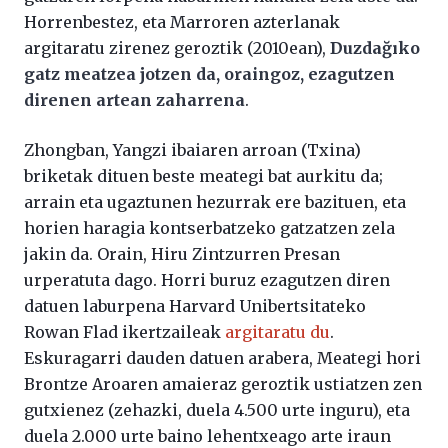
Horrenbestez, eta Marroren azterlanak
argitaratu zirenez geroztik (2010ean),
Duzdağıko
gatz meatzea jotzen da, oraingoz, ezagutzen
direnen artean zaharrena
.
Zhongban, Yangzi ibaiaren arroan (Txina)
briketak dituen beste meategi bat aurkitu da;
arrain eta ugaztunen hezurrak ere bazituen, eta
horien haragia kontserbatzeko gatzatzen zela
jakin da. Orain, Hiru Zintzurren Presan
urperatuta dago. Horri buruz ezagutzen diren
datuen laburpena Harvard Unibertsitateko
Rowan Flad ikertzaileak
argitaratu du
.
Eskuragarri dauden datuen arabera, Meategi hori
Brontze Aroaren amaieraz geroztik ustiatzen zen
gutxienez (zehazki, duela 4.500 urte inguru), eta
duela 2.000 urte baino lehentxeago arte iraun