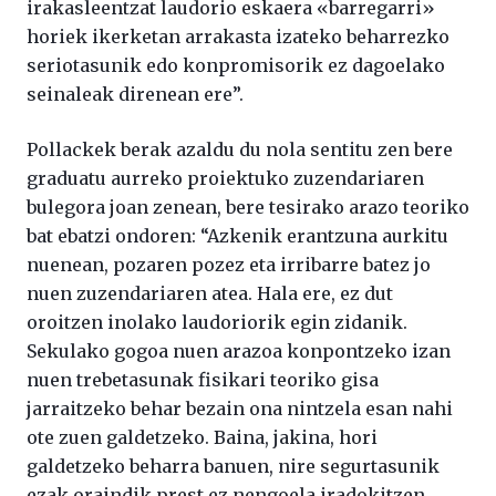
irakasleentzat laudorio eskaera «barregarri»
horiek ikerketan arrakasta izateko beharrezko
seriotasunik edo konpromisorik ez dagoelako
seinaleak direnean ere”.
Pollackek berak azaldu du nola sentitu zen bere
graduatu aurreko proiektuko zuzendariaren
bulegora joan zenean, bere tesirako arazo teoriko
bat ebatzi ondoren: “Azkenik erantzuna aurkitu
nuenean, pozaren pozez eta irribarre batez jo
nuen zuzendariaren atea. Hala ere, ez dut
oroitzen inolako laudoriorik egin zidanik.
Sekulako gogoa nuen arazoa konpontzeko izan
nuen trebetasunak fisikari teoriko gisa
jarraitzeko behar bezain ona nintzela esan nahi
ote zuen galdetzeko. Baina, jakina, hori
galdetzeko beharra banuen, nire segurtasunik
ezak oraindik prest ez nengoela iradokitzen