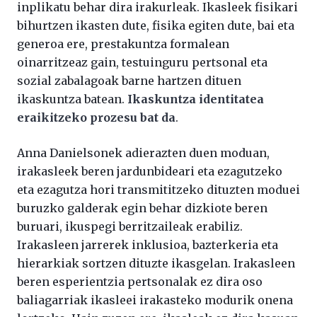
inplikatu behar dira irakurleak. Ikasleek fisikari
bihurtzen ikasten dute, fisika egiten dute, bai eta
generoa ere, prestakuntza formalean
oinarritzeaz gain, testuinguru pertsonal eta
sozial zabalagoak barne hartzen dituen
ikaskuntza batean.
Ikaskuntza identitatea
eraikitzeko prozesu bat da
.
Anna Danielsonek adierazten duen moduan,
irakasleek beren jardunbideari eta ezagutzeko
eta ezagutza hori transmititzeko dituzten moduei
buruzko galderak egin behar dizkiote beren
buruari, ikuspegi berritzaileak erabiliz.
Irakasleen jarrerek inklusioa, bazterkeria eta
hierarkiak sortzen dituzte ikasgelan. Irakasleen
beren esperientzia pertsonalak ez dira oso
baliagarriak ikasleei irakasteko modurik onena