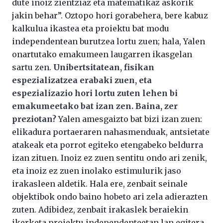
dute inoiz zientziaz eta matematikaz askorik
jakin behar”. Oztopo hori gorabehera, bere kabuz
kalkulua ikastea eta proiektu bat modu
independentean burutzea lortu zuen; hala, Yalen
onartutako emakumeen laugarren ikasgelan
sartu zen.
Unibertsitatean, fisikan
espezializatzea erabaki zuen, eta
espezializazio hori lortu zuten lehen bi
emakumeetako bat izan zen. Baina, zer
preziotan?
Yalen amesgaizto bat bizi izan zuen:
elikadura portaeraren nahasmenduak, antsietate
atakeak eta porrot egiteko etengabeko beldurra
izan zituen. Inoiz ez zuen sentitu ondo ari zenik,
eta inoiz ez zuen inolako estimulurik jaso
irakasleen aldetik. Hala ere, zenbait seinale
objektibok ondo baino hobeto ari zela adierazten
zuten. Adibidez, zenbait irakaslek beraiekin
ikerketa proiektu independenteetan lan egitera