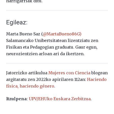
harrigarriak ditu.
Egileaz:
Marta Bueno Saz (
@MartaBueno86G)
Salamancako Unibertsitatean lizentziatu zen
Fisikan eta Pedagogian graduatu. Gaur egun,
neurozientzien arloan ari da ikertzen.
Jatorrizko artikulua
Mujeres con Ciencia
blogean
argitaratu zen 2022ko apirilaren 112an:
Haciendo
física, haciendo género
.
Itzulpena
:
UPV/EHUko Euskara Zerbitzua
.