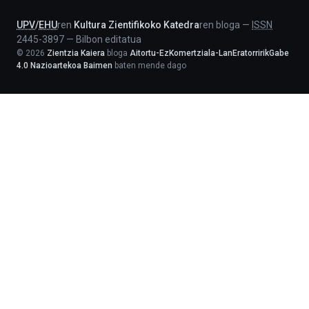
UPV
/
EHU
ren
Kultura Zientifikoko Katedra
ren bloga
—
ISSN
2445-3897
—
Bilbon editatua
©
2026
Zientzia Kaiera
bloga
Aitortu-EzKomertziala-LanEratorririkGabe
4.0 Nazioartekoa Baimen
baten mende dago