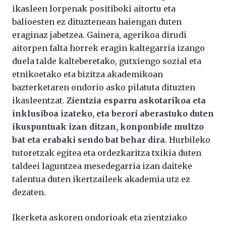
ikasleen lorpenak positiboki aitortu eta
balioesten ez dituztenean haiengan duten
eraginaz jabetzea. Gainera, agerikoa dirudi
aitorpen falta horrek eragin kaltegarria izango
duela talde kalteberetako, gutxiengo sozial eta
etnikoetako eta bizitza akademikoan
bazterketaren ondorio asko pilatuta dituzten
ikasleentzat.
Zientzia esparru askotarikoa eta
inklusiboa izateko, eta berori aberastuko duten
ikuspuntuak izan ditzan, konponbide multzo
bat eta erabaki sendo bat behar dira
. Hurbileko
tutoretzak egitea eta ordezkaritza txikia duten
taldeei laguntzea mesedegarria izan daiteke
talentua duten ikertzaileek akademia utz ez
dezaten.
Ikerketa askoren ondorioak eta zientziako