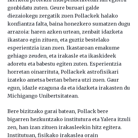
gonbidatu zuten. Geure buruari galde
diezaiokegu zergatik zuen Pollackek halako
konfiantza falta, baina honezkero sumatzen dugu
arrazoia: haren azken urtean, zenbait idazketa
ikastaro egin zituen, eta guztiz bestelako
esperientzia izan zuen. Ikastaroan emakume
gehiago zeuden, eta irakasle eta ikaskideek
adoretu eta babestu egiten zuten. Esperientzia
horretan oinarrituta, Pollackek astrofisikari
izateko ametsa bertan behera utzi zuen. Gaur
egun, idazle ezaguna da eta idazketa irakasten du
Michigango Unibertsitatean.
Bere bizitzako garai batean, Pollack bere
bigarren hezkuntzako institutura eta Yalera itzuli
zen, han izan zituen irakasleekin hitz egitera.
Institutuan, fisikako irakaslea orain