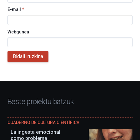
E-mail
*
Webgunea
Bidali iruzkina
Beste proiektu batzuk
CUADERNO DE CULTURA CIENTÍFICA
La ingesta emocional
como problema