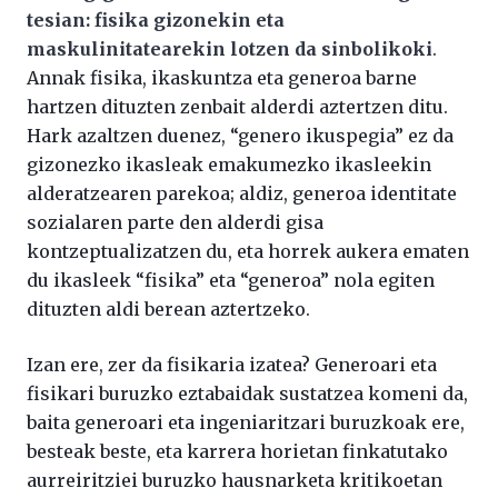
tesian: fisika gizonekin eta
maskulinitatearekin lotzen da sinbolikoki
.
Annak fisika, ikaskuntza eta generoa barne
hartzen dituzten zenbait alderdi aztertzen ditu.
Hark azaltzen duenez, “genero ikuspegia” ez da
gizonezko ikasleak emakumezko ikasleekin
alderatzearen parekoa; aldiz, generoa identitate
sozialaren parte den alderdi gisa
kontzeptualizatzen du, eta horrek aukera ematen
du ikasleek “fisika” eta “generoa” nola egiten
dituzten aldi berean aztertzeko.
Izan ere, zer da fisikaria izatea? Generoari eta
fisikari buruzko eztabaidak sustatzea komeni da,
baita generoari eta ingeniaritzari buruzkoak ere,
besteak beste, eta karrera horietan finkatutako
aurreiritziei buruzko hausnarketa kritikoetan