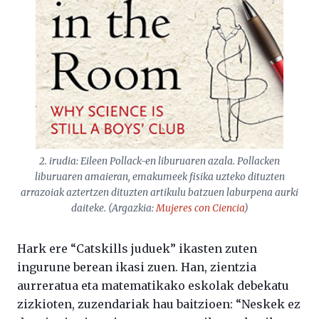
2. irudia: Eileen Pollack-en liburuaren azala. Pollacken
liburuaren amaieran, emakumeek fisika uzteko dituzten
arrazoiak aztertzen dituzten artikulu batzuen laburpena aurki
daiteke. (Argazkia:
Mujeres con Ciencia
)
Hark ere “Catskills juduek” ikasten zuten
ingurune berean ikasi zuen. Han, zientzia
aurreratua eta matematikako eskolak debekatu
zizkioten, zuzendariak hau baitzioen: “Neskek ez