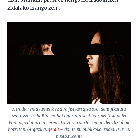
zidalako izango zen”.
3. irudia: emakumeak ez dira fisikari gisa oso identifikatuta
sentitzen, ez baitira erabat onartuta sentitzen profesionalki
jardungo duten eta beren bizitzaren parte izango den diziplina
horretan. (Argazkia:
geralt
– domeinu publikoko irudia. Iturria:
pixabay.com)