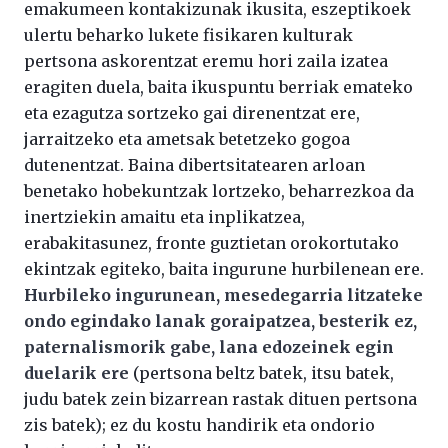
emakumeen kontakizunak ikusita, eszeptikoek
ulertu beharko lukete fisikaren kulturak
pertsona askorentzat eremu hori zaila izatea
eragiten duela, baita ikuspuntu berriak emateko
eta ezagutza sortzeko gai direnentzat ere,
jarraitzeko eta ametsak betetzeko gogoa
dutenentzat. Baina dibertsitatearen arloan
benetako hobekuntzak lortzeko, beharrezkoa da
inertziekin amaitu eta inplikatzea,
erabakitasunez, fronte guztietan orokortutako
ekintzak egiteko, baita ingurune hurbilenean ere.
Hurbileko ingurunean, mesedegarria litzateke
ondo egindako lanak goraipatzea, besterik ez,
paternalismorik gabe, lana edozeinek egin
duelarik ere
(pertsona beltz batek, itsu batek,
judu batek zein bizarrean rastak dituen pertsona
zis batek); ez du kostu handirik eta ondorio