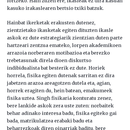
lortzeko. Hain zuzen ere, ikasleak ez dira kasuan
kasuko irakaslearen bertsio txiki batzuk.
Hainbat ikerketak erakusten dutenez,
zientzietako ikasketak egiten dituzten ikasle
askok ez dute estrategiarik zientzian duten parte
hartzeari zentzua emateko, lorpen akademikoen
arrazoia norberaren motibazioa eta berezko
trebetasunak direla dioen diskurtso
indibidualista bat besterik ez dute. Horiek
horrela, fisika egiten dutenak sarritan ez dira
jabetzen arazoa areagotzen dutela eta, agian,
horrek eragiten du, hein batean, emakumeek
fisika uztea. Singh fisikaria konturatu zenez,
bere lankide askok zera uste zuten: norbaitek
behar adinako interesa badu, fisika egiteko gai
bada, matrikulatzea erabaki badu eta
beharrezkoak diren oinarriak baditu, bere