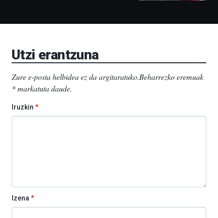
Bidebarrietako
Liburutegia,
Bizkaia
Aretoa-
EHU…
Utzi erantzuna
Zure e-posta helbidea ez da argitaratuko.
Beharrezko eremuak
*
markatuta daude
.
Iruzkin
*
Izena
*