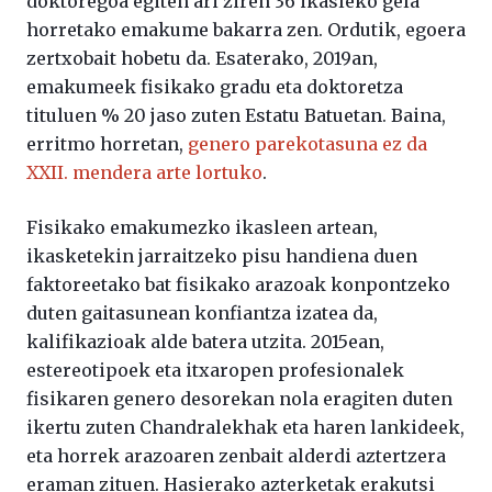
doktoregoa egiten ari ziren 36 ikasleko gela
horretako emakume bakarra zen. Ordutik, egoera
zertxobait hobetu da. Esaterako, 2019an,
emakumeek fisikako gradu eta doktoretza
tituluen % 20 jaso zuten Estatu Batuetan. Baina,
erritmo horretan,
genero parekotasuna ez da
XXII. mendera arte lortuko
.
Fisikako emakumezko ikasleen artean,
ikasketekin jarraitzeko pisu handiena duen
faktoreetako bat fisikako arazoak konpontzeko
duten gaitasunean konfiantza izatea da,
kalifikazioak alde batera utzita. 2015ean,
estereotipoek eta itxaropen profesionalek
fisikaren genero desorekan nola eragiten duten
ikertu zuten Chandralekhak eta haren lankideek,
eta horrek arazoaren zenbait alderdi aztertzera
eraman zituen. Hasierako azterketak erakutsi