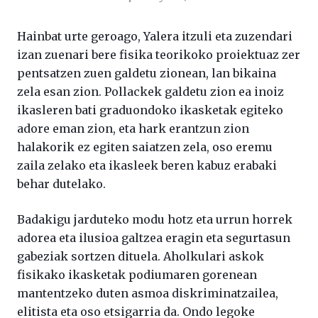
Hainbat urte geroago, Yalera itzuli eta zuzendari
izan zuenari bere fisika teorikoko proiektuaz zer
pentsatzen zuen galdetu zionean, lan bikaina
zela esan zion. Pollackek galdetu zion ea inoiz
ikasleren bati graduondoko ikasketak egiteko
adore eman zion, eta hark erantzun zion
halakorik ez egiten saiatzen zela, oso eremu
zaila zelako eta ikasleek beren kabuz erabaki
behar dutelako.
Badakigu jarduteko modu hotz eta urrun horrek
adorea eta ilusioa galtzea eragin eta segurtasun
gabeziak sortzen dituela. Aholkulari askok
fisikako ikasketak podiumaren gorenean
mantentzeko duten asmoa diskriminatzailea,
elitista eta oso etsigarria da. Ondo legoke