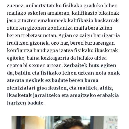
zuenez, unibertsitateko fisikako graduko lehen
mailako eskolen amaieran, kalifikazio bikainak
jaso zituzten emakumeek kalifikazio kaskarrak
zituzten gizonen konfiantza maila bera zuten
beren trebetasunetan. Agian ez zaigu harrigarria
iruditzen gizonek, oro har, beren buruarengan
konfiantza handiagoa izatea fisikako ikasketak
egiteko, baina kezkagarria da halako aldea
egotea bi sexuen artean.
Zerbaitek huts egiten
du, baldin eta fisikako lehen urtean nota onak
aterata neskek ez badute beren burua
zientzialari gisa ikusten, eta mutilek, aldiz,
ikasketak jarraitzeko eta amaitzeko erabakia
hartzen badute
.