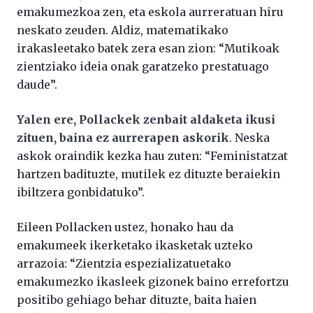
emakumezkoa zen, eta eskola aurreratuan hiru
neskato zeuden. Aldiz, matematikako
irakasleetako batek zera esan zion: “Mutikoak
zientziako ideia onak garatzeko prestatuago
daude”.
Yalen ere, Pollackek zenbait aldaketa ikusi
zituen, baina ez aurrerapen askorik
. Neska
askok oraindik kezka hau zuten: “Feministatzat
hartzen badituzte, mutilek ez dituzte beraiekin
ibiltzera gonbidatuko”.
Eileen Pollacken ustez, honako hau da
emakumeek ikerketako ikasketak uzteko
arrazoia: “Zientzia espezializatuetako
emakumezko ikasleek gizonek baino errefortzu
positibo gehiago behar dituzte, baita haien