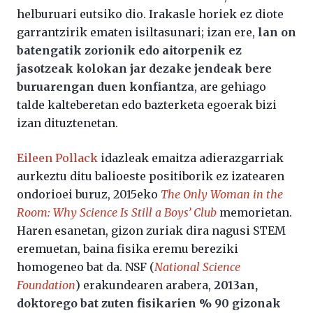
helburuari eutsiko dio. Irakasle horiek ez diote
garrantzirik ematen isiltasunari; izan ere,
lan on
batengatik zorionik edo aitorpenik ez
jasotzeak kolokan jar dezake jendeak bere
buruarengan duen konfiantza
, are gehiago
talde kalteberetan edo bazterketa egoerak bizi
izan dituztenetan.
Eileen Pollack
idazleak emaitza adierazgarriak
aurkeztu ditu balioeste positiborik ez izatearen
ondorioei buruz, 2015eko
The Only Woman in the
Room: Why Science Is Still a Boys’ Club
memorietan.
Haren esanetan, gizon zuriak dira nagusi STEM
eremuetan, baina fisika eremu bereziki
homogeneo bat da. NSF (
National Science
Foundation
) erakundearen arabera,
2013an,
doktorego bat zuten fisikarien % 90 gizonak