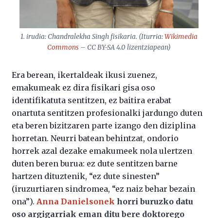
1. irudia: Chandralekha Singh fisikaria. (Iturria:
Wikimedia
Commons
– CC BY-SA 4.0 lizentziapean)
Era berean, ikertaldeak ikusi zuenez,
emakumeak ez dira fisikari gisa oso
identifikatuta sentitzen, ez baitira erabat
onartuta sentitzen profesionalki jardungo duten
eta beren bizitzaren parte izango den diziplina
horretan. Neurri batean behintzat, ondorio
horrek azal dezake emakumeek nola ulertzen
duten beren burua: ez dute sentitzen barne
hartzen dituztenik, “ez dute sinesten”
(iruzurtiaren sindromea, “ez naiz behar bezain
ona”).
Anna Danielsonek
horri buruzko datu
oso argigarriak eman ditu bere doktorego