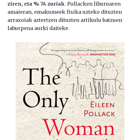
ziren, eta % 74 zuriak
. Pollacken liburuaren
amaieran, emakumeek fisika uzteko dituzten
arrazoiak aztertzen dituzten artikulu batzuen
laburpena aurki daiteke.