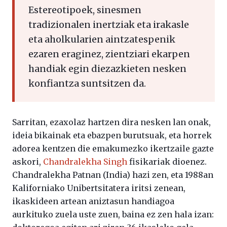
Estereotipoek, sinesmen
tradizionalen inertziak eta irakasle
eta aholkularien aintzatespenik
ezaren eraginez, zientziari ekarpen
handiak egin diezazkieten nesken
konfiantza suntsitzen da.
Sarritan, ezaxolaz hartzen dira nesken lan onak,
ideia bikainak eta ebazpen burutsuak, eta horrek
adorea kentzen die emakumezko ikertzaile gazte
askori,
Chandralekha Singh
fisikariak dioenez.
Chandralekha Patnan (India) hazi zen, eta 1988an
Kaliforniako Unibertsitatera iritsi zenean,
ikaskideen artean aniztasun handiagoa
aurkituko zuela uste zuen, baina ez zen hala izan: