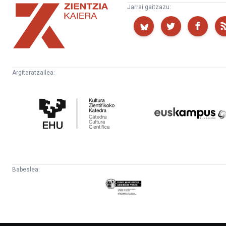
Zientzia
Jarrai gaitzazu:
Kaiera
Argitaratzailea:
Kultura
Euskampus
Zientifikoko
Fundazioa
Katedra
Babeslea:
Eusko
Jaurlaritza
-
Lehendakaritza