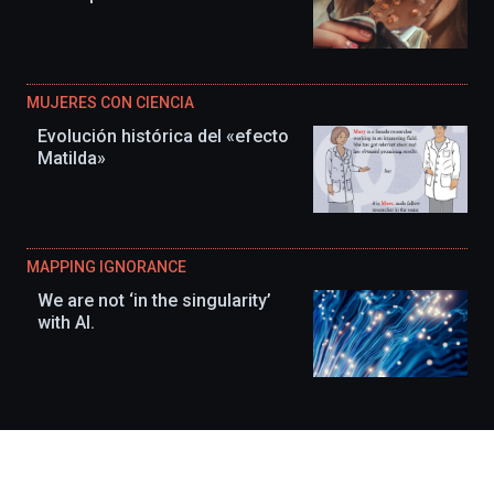
MUJERES CON CIENCIA
Evolución histórica del «efecto
Matilda»
MAPPING IGNORANCE
We are not ‘in the singularity’
with AI.