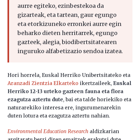
aurre egiteko, ezinbestekoa da
gizarteak, eta tartean, gaur egungo
eta etorkizuneko erronkei aurre egin
beharko dieten herritarrek, egungo
gazteek, alegia, biodibertsitatearen
inguruko alfabetizazio sendoa izatea.
Hori horrela, Euskal Herriko Unibertsitateko eta
Aranzadi Zientzia Elkarteko
ikertzaileek,
Euskal
Herriko 12-13 urteko gazteen fauna eta flora
ezagutza aztertu dute
, bai eta talde horiekiko eta
naturarekiko interesa ere, ingurumenarekin
duten lotura eta ezagutza aztertu nahian.
Environmental Education Research
aldizkarian
argitaratu berri diren emaitzek erakutsi dute