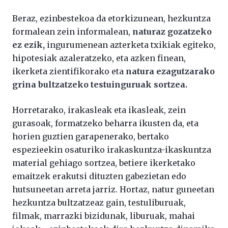
Beraz, ezinbestekoa da etorkizunean, hezkuntza
formalean zein informalean,
naturaz gozatzeko
ez ezik,
ingurumenean azterketa txikiak egiteko,
hipotesiak azaleratzeko, eta azken finean,
ikerketa zientifikorako eta
natura ezagutzarako
grina bultzatzeko testuinguruak sortzea.
Horretarako, irakasleak eta ikasleak, zein
gurasoak, formatzeko beharra ikusten da, eta
horien guztien garapenerako, bertako
espezieekin osaturiko irakaskuntza-ikaskuntza
material gehiago sortzea, betiere ikerketako
emaitzek erakutsi dituzten gabezietan edo
hutsuneetan arreta jarriz. Hortaz, natur guneetan
hezkuntza bultzatzeaz gain, testuliburuak,
filmak, marrazki bizidunak, liburuak, mahai