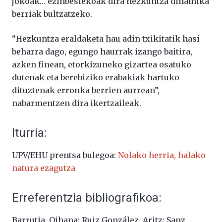
jokoak… ezinbestekoak dira hezkuntza dinamika
berriak bultzatzeko.
“Hezkuntza eraldaketa hau adin txikitatik hasi
beharra dago, egungo haurrak izango baitira,
azken finean, etorkizuneko gizartea osatuko
dutenak eta berebiziko erabakiak hartuko
dituztenak erronka berrien aurrean”,
nabarmentzen dira ikertzaileak.
Iturria:
UPV/EHU prentsa bulegoa:
Nolako herria, halako
natura ezagutza
Erreferentzia bibliografikoa:
Barrutia, Oihana; Ruiz González, Aritz; Sanz