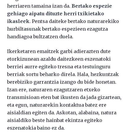
herriaren tamaina izan da.
Bertako espezie
gehiago aipatu dituzte herri txikietako
ikasleek
. Pentsa daiteke bertako naturarekiko
hurbiltasunak bertako espezieen ezagutza
handiagoa bultzatzen duela.
Ikerketaren emaitzek garbi adierazten dute
etorkizunean azaldu daitezkeen eszenatoki
berriei aurre egiteko tresna eta testuinguru
berriak sortu beharko direla. Hala, hezkuntzak
berebiziko garrantzia izango du bide honetan.
Izan ere, naturaren ezagutzaren etxeko
transmisioan eten bat ikusten da jada gizartean,
eta egun, naturarekin kontaktua batez ere
aisialdian egiten da. Askotan, alabaina, natura
aisialdiko beste hainbat ekintza egiteko
eszenatokia baino ez da.