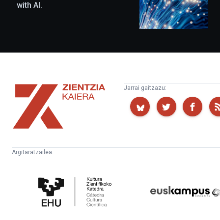
with AI.
Zientzia
Jarrai gaitzazu:
Kaiera
Argitaratzailea:
Kultura
Euskampus
Zientifikoko
Fundazioa
Katedra