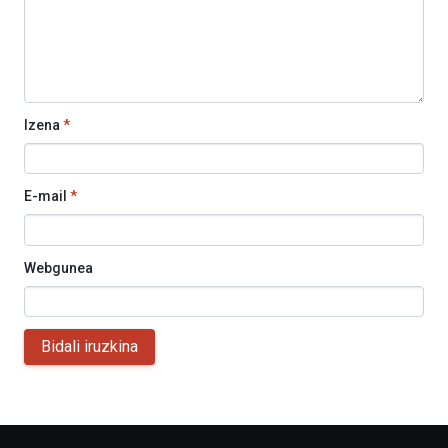
Izena
*
E-mail
*
Webgunea
Bidali iruzkina