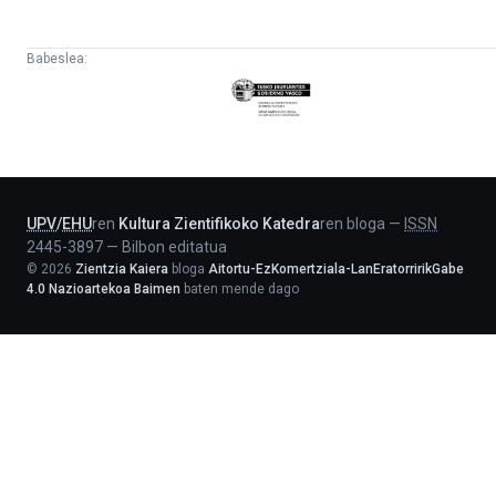
Babeslea:
Eusko
Jaurlaritza
-
Lehendakaritza
UPV
/
EHU
ren
Kultura Zientifikoko Katedra
ren bloga
—
ISSN
2445-3897
—
Bilbon editatua
©
2026
Zientzia Kaiera
bloga
Aitortu-EzKomertziala-LanEratorririkGabe
4.0 Nazioartekoa Baimen
baten mende dago