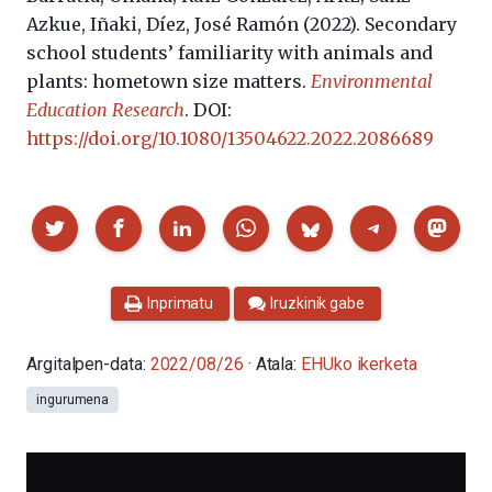
Azkue, Iñaki, Díez, José Ramón (2022).
Secondary
school students’ familiarity with animals and
plants: hometown size matters.
Environmental
Education Research
. DOI:
https://doi.org/10.1080/13504622.2022.2086689
Partekatu
Inprimatu
Iruzkinik gabe
Argitalpen-data:
2022/08/26
· Atala:
EHUko ikerketa
ingurumena