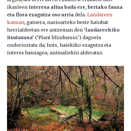
ikasleen
interesa altua bada ere, bertako fauna
eta flora ezagutza oso urria
dela.
Landareen
kasuan
, gainera, nazioarteko beste hainbat
herrialdeetan ere antzeman den
‘landareekiko
itsutasuna’
(‘Plant blindnesss’) dagoela
ondorioztatu da; hots, haiekiko ezagutza eta
interes baxuagoa, animaliekin alderatuz.