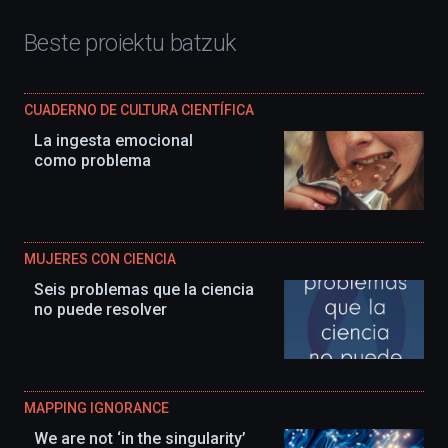
Beste proiektu batzuk
CUADERNO DE CULTURA CIENTÍFICA
La ingesta emocional
como problema
MUJERES CON CIENCIA
Seis problemas que la ciencia
no puede resolver
MAPPING IGNORANCE
We are not ‘in the singularity’