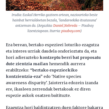
Irudia: Euskal Herriko gazteen artean, nazioarteko beste
hainbat herrialdeetan bezala, ‘landareekiko itsutasuna’
antzeman da. (Argazkia:
Daniel_Nebreda
– Pixabay
lizentziapean. Iturria:
pixabay.com
)
Era berean, bertako espezieei loturiko ezagutza
eta interes urriak daudela ondorioztatu da, eta
hori adierazteko
kontzeptu berri bat proposatu
dute zientzia mailan
hemendik aurrera
erabiltzeko:
“bertako espezieekiko
kontzientzia-eza”
edo ‘Native species
awareness disparity’. Jaioterria edozein izanda
ere, ikasleen zerrendak bertakoak ez diren
espezie askok osatzen baitituzte.
Ezagutza hori baldintzatzen duen faktore bakarra