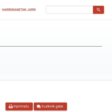
Bilatu
HARREMANETAN JARRI
Inprimatu
Iruzkinik gabe