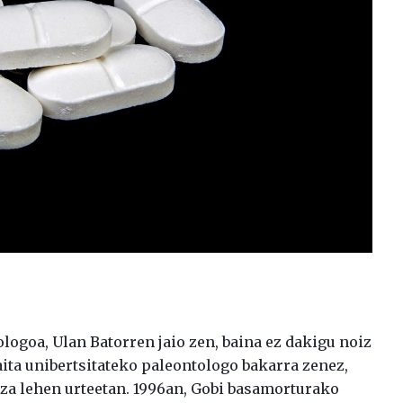
logoa, Ulan Batorren jaio zen, baina ez dakigu noiz
aita unibertsitateko paleontologo bakarra zenez,
za lehen urteetan. 1996an, Gobi basamorturako