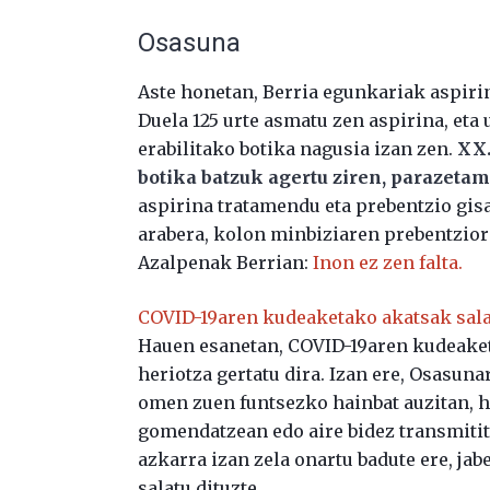
Osasuna
Aste honetan, Berria egunkariak aspirina
Duela 125 urte asmatu zen aspirina, eta
erabilitako botika nagusia izan zen.
XX.
botika batzuk agertu ziren, parazeta
aspirina tratamendu eta prebentzio gisa
arabera, kolon minbiziaren prebentzior
Azalpenak Berrian:
Inon ez zen falta.
COVID-19aren kudeaketako akatsak salat
Hauen esanetan, COVID-19aren kudeaket
heriotza gertatu dira. Izan ere, Osasu
omen zuen funtsezko hainbat auzitan, h
gomendatzean edo aire bidez transmitit
azkarra izan zela onartu badute ere, ja
salatu dituzte.