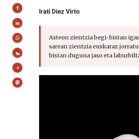
Irati Diez Virto
Asteon zientzia begi-bistan iga
sarean zientzia euskaraz jorratu
bistan duguna jaso eta laburbilt