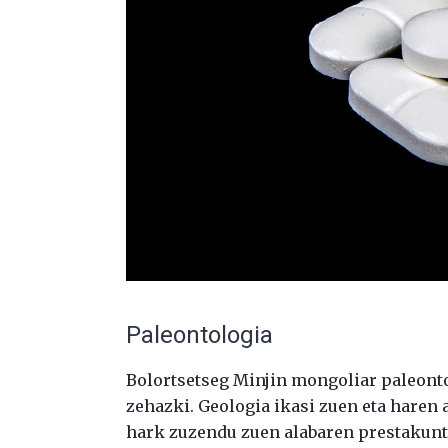
Paleontologia
Bolortsetseg Minjin mongoliar paleonto
zehazki. Geologia ikasi zuen eta haren 
hark zuzendu zuen alabaren prestakunt