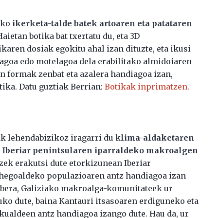
ako
ikerketa-talde batek artoaren eta patataren
 Haietan botika bat txertatu du, eta 3D
karen dosiak egokitu ahal izan dituzte, eta ikusi
agoa edo motelagoa dela erabilitako almidoiaren
en formak zenbat eta azalera handiagoa izan,
tika. Datu guztiak Berrian:
Botikak inprimatzen.
k lehendabizikoz iragarri du k
lima-aldaketaren
n Iberiar penintsularen iparraldeko makroalgen
zek erakutsi dute etorkizunean Iberiar
hegoaldeko populazioaren antz handiagoa izan
abera, Galiziako makroalga-komunitateek ur
uko dute, baina Kantauri itsasoaren erdiguneko eta
ualdeen antz handiagoa izango dute. Hau da, ur