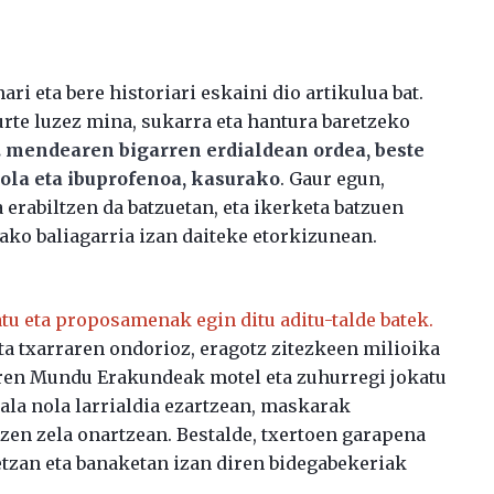
ri eta bere historiari eskaini dio artikulua bat.
 urte luzez mina, sukarra eta hantura baretzeko
 mendearen bigarren erdialdean ordea, beste
mola eta ibuprofenoa, kasurako
. Gaur egun,
 erabiltzen da batzuetan, eta ikerketa batzuen
ako baliagarria izan daiteke etorkizunean.
u eta proposamenak egin ditu aditu-talde batek.
a txarraren ondorioz, eragotz zitezkeen milioika
naren Mundu Erakundeak motel eta zuhurregi jokatu
ala nola larrialdia ezartzean, maskarak
zen zela onartzean. Bestalde, txertoen garapena
betzan eta banaketan izan diren bidegabekeriak