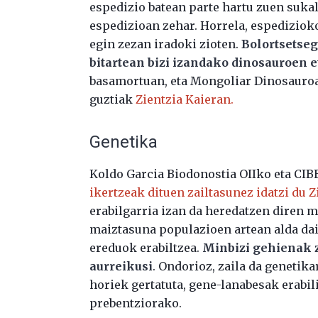
espedizio batean parte hartu zuen sukald
espedizioan zehar. Horrela, espedizio
egin zezan iradoki zioten.
Bolortsetsege
bitartean bizi izandako dinosauroen e
basamortuan, eta Mongoliar Dinosauroa
guztiak
Zientzia Kaieran.
Genetika
Koldo Garcia Biodonostia OIIko eta CI
ikertzeak dituen zailtasunez idatzi du 
erabilgarria izan da heredatzen diren 
maiztasuna populazioen artean alda dai
ereduok erabiltzea.
Minbizi gehienak zo
aurreikusi
. Ondorioz, zaila da genetik
horiek gertatuta, gene-lanabesak erabil
prebentziorako.