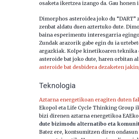
osaketa ikertzea izango da. Gau honen
Dimorphos asteroidea joko du “DART” zu
zenbat aldatu duen aztertuko dute. Dim
baina esperimentu interesgarria egingo
Zundak arazorik gabe egin du ia urtebet
argazkiak. Kolpe kinetikoaren teknika 
asteroide bat joko dute, haren orbitan a
asteroide bat desbidera dezaketen jaking
Teknologia
Aztarna energetikoan eragiten duten fak
Ekopol eta Life Cycle Thinking Group i
bizi direnen aztarna energetikoa EAEkoa
dute bizimodu alternatibo eta komun
Batez ere, kontsumitzen diren ondasun 