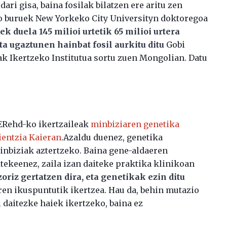
ari gisa, baina fosilak bilatzen ere aritu zen
ko buruek New Yorkeko City Universityn doktoregoa
k duela 145 milioi urtetik 65 milioi urtera
ta ugaztunen hainbat fosil aurkitu ditu
Gobi
k Ikertzeko Institutua sortu zuen Mongolian. Datu
BERehd-ko ikertzaileak
minbiziaren genetika
Zientzia Kaieran
.Azaldu duenez, genetika
minbiziak aztertzeko. Baina gene-aldaeren
tekeenez, zaila izan daiteke praktika klinikoan
riz gertatzen dira, eta genetikak ezin ditu
aren ikuspuntutik ikertzea. Hau da, behin mutazio
i daitezke haiek ikertzeko, baina ez