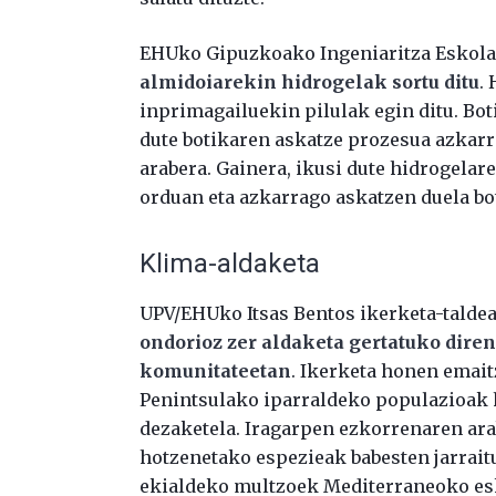
EHUko Gipuzkoako Ingeniaritza Eskol
almidoiarekin hidrogelak sortu ditu
.
inprimagailuekin pilulak egin ditu. Boti
dute botikaren askatze prozesua azkarr
arabera. Gainera, ikusi dute hidrogelar
orduan eta azkarrago askatzen duela bo
Klima-aldaketa
UPV/EHUko Itsas Bentos ikerketa-taldea
ondorioz zer aldaketa gertatuko dire
komunitateetan
. Ikerketa honen emait
Penintsulako iparraldeko populazioak 
dezaketela. Iragarpen ezkorrenaren ar
hotzenetako espezieak babesten jarrait
ekialdeko multzoek Mediterraneoko esk