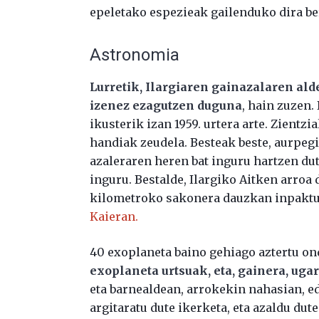
epeletako espezieak gailenduko dira b
Astronomia
Lurretik, Ilargiaren gainazalaren ald
izenez ezagutzen duguna
, hain zuzen.
ikusterik izan 1959. urtera arte. Zientz
handiak zeudela. Besteak beste, aurpegi
azaleraren heren bat inguru hartzen dut
inguru. Bestalde, Ilargiko Aitken arroa
kilometroko sakonera dauzkan inpaktu-
Kaieran.
40 exoplaneta baino gehiago aztertu o
exoplaneta urtsuak, eta, gainera, ugar
eta barnealdean, arrokekin nahasian, ed
argitaratu dute ikerketa, eta azaldu d