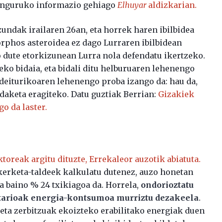
 inguruko informazio gehiago
Elhuyar
aldizkarian.
ndak irailaren 26an, eta horrek haren ibilbidea
orphos asteroidea ez dago Lurraren ibilbidean
 dute etorkizunean Lurra nola defendatu ikertzeko.
eko bidaia, eta bidali ditu helburuaren lehenengo
deiturikoaren lehenengo proba izango da: hau da,
ldaketa eragiteko. Datu guztiak Berrian:
Gizakiek
o da laster.
toreak argitu dituzte, Errekaleor auzotik abiatuta.
kerketa-taldeek kalkulatu dutenez, auzo honetan
 baino % 24 txikiagoa da. Horrela,
ondorioztatu
itarioak energia-kontsumoa murriztu dezakeela
.
eta zerbitzuak ekoizteko erabilitako energiak duen