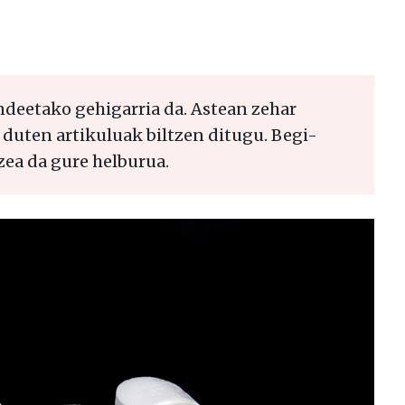
ndeetako gehigarria da. Astean zehar
 duten artikuluak biltzen ditugu. Begi-
zea da gure helburua.