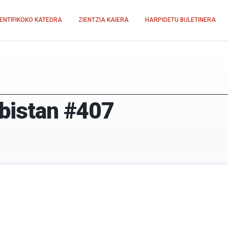
IENTIFIKOKO KATEDRA
ZIENTZIA KAIERA
HARPIDETU BULETINERA
-bistan #407