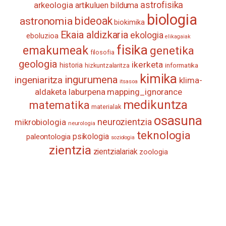
astrofisika
arkeologia
artikuluen bilduma
biologia
astronomia
bideoak
biokimika
Ekaia aldizkaria
ekologia
eboluzioa
elikagaiak
fisika
emakumeak
genetika
filosofia
geologia
ikerketa
historia
informatika
hizkuntzalaritza
kimika
ingurumena
ingeniaritza
klima-
itsasoa
aldaketa
laburpena
mapping_ignorance
medikuntza
matematika
materialak
osasuna
neurozientzia
mikrobiologia
neurologia
teknologia
psikologia
paleontologia
soziologia
zientzia
zientzialariak
zoologia