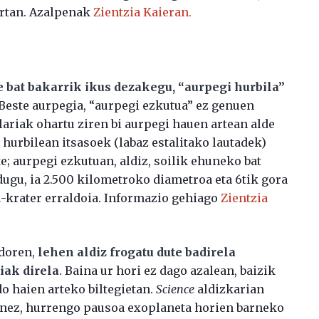
ertan. Azalpenak
Zientzia Kaieran.
e bat bakarrik ikus dezakegu, “aurpegi hurbila”
 Beste aurpegia, “aurpegi ezkutua” ez genuen
ialariak ohartu ziren bi aurpegi hauen artean alde
 hurbilean itsasoek (labaz estalitako lautadek)
e; aurpegi ezkutuan, aldiz, soilik ehuneko bat
 dugu, ia 2.500 kilometroko diametroa eta 6tik gora
krater erraldoia. Informazio gehiago
Zientzia
ndoren,
lehen aldiz frogatu dute badirela
iak direla
. Baina ur hori ez dago azalean, baizik
o haien arteko biltegietan.
Science
aldizkarian
utenez, hurrengo pausoa exoplaneta horien barneko