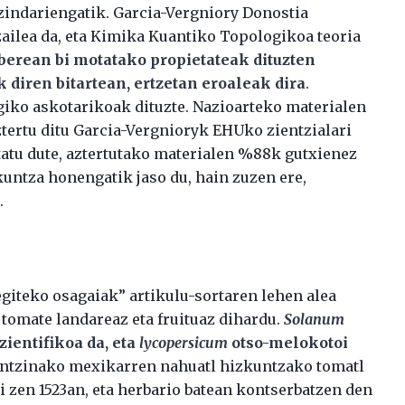
tzindariengatik. Garcia-Vergniory Donostia
zailea da, eta Kimika Kuantiko Topologikoa teoria
berean bi motatako propietateak dituzten
 diren bitartean, ertzetan eroaleak dira
.
ogiko askotarikoak dituzte. Nazioarteko materialen
ztertu ditu Garcia-Vergnioryk EHUko zientzialari
tatu dute, aztertutako materialen %88k gutxienez
kuntza honengatik jaso du, hain zuzen ere,
n
.
giteko osagaiak” artikulu-sortaren lehen alea
 tomate landareaz eta fruituaz dihardu.
Solanum
ientifikoa da, eta
lycopersicum
otso-melokotoi
, antzinako mexikarren nahuatl hizkuntzako tomatl
si zen 1523an, eta herbario batean kontserbatzen den