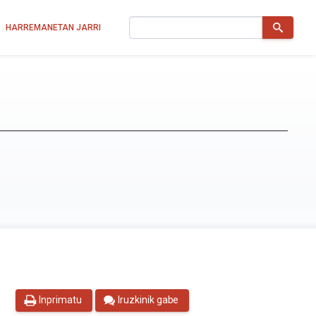
Bilatu
HARREMANETAN JARRI
Inprimatu
Iruzkinik gabe