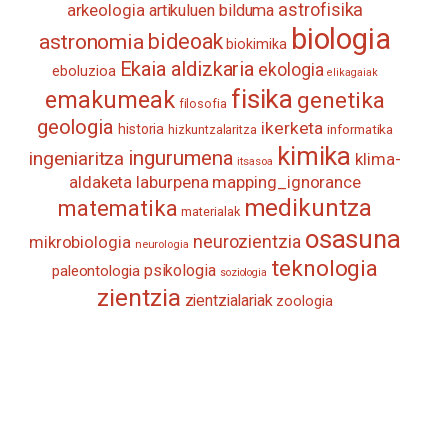
astrofisika
arkeologia
artikuluen bilduma
biologia
astronomia
bideoak
biokimika
Ekaia aldizkaria
ekologia
eboluzioa
elikagaiak
fisika
emakumeak
genetika
filosofia
geologia
ikerketa
historia
informatika
hizkuntzalaritza
kimika
ingurumena
ingeniaritza
klima-
itsasoa
aldaketa
laburpena
mapping_ignorance
medikuntza
matematika
materialak
osasuna
neurozientzia
mikrobiologia
neurologia
teknologia
psikologia
paleontologia
soziologia
zientzia
zientzialariak
zoologia