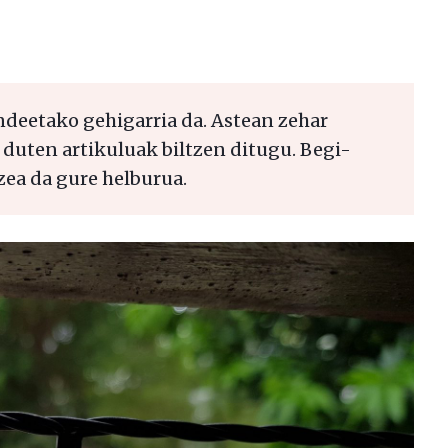
ndeetako gehigarria da. Astean zehar
 duten artikuluak biltzen ditugu. Begi-
zea da gure helburua.