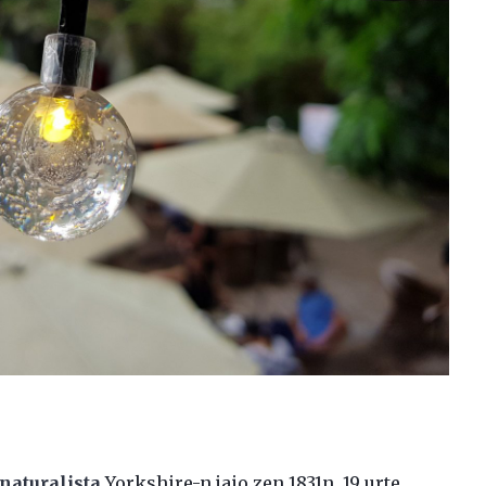
 naturalista
Yorkshire-n jaio zen 1831n. 19 urte