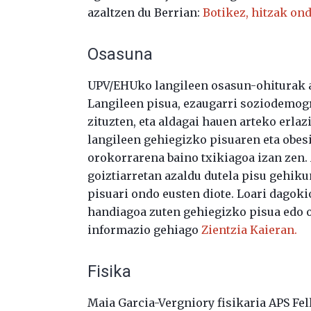
azaltzen du Berrian:
Botikez, hitzak ond
Osasuna
UPV/EHUko langileen osasun-ohiturak az
Langileen pisua, ezaugarri soziodemogr
zituzten, eta aldagai hauen arteko erlaz
langileen gehiegizko pisuaren eta obes
orokorrarena baino txikiagoa izan zen. 
goiztiarretan azaldu dutela pisu gehik
pisuari ondo eusten diote. Loari dagokio
handiagoa zuten gehiegizko pisua edo o
informazio gehiago
Zientzia Kaieran.
Fisika
Maia Garcia-Vergniory fisikaria APS Fel