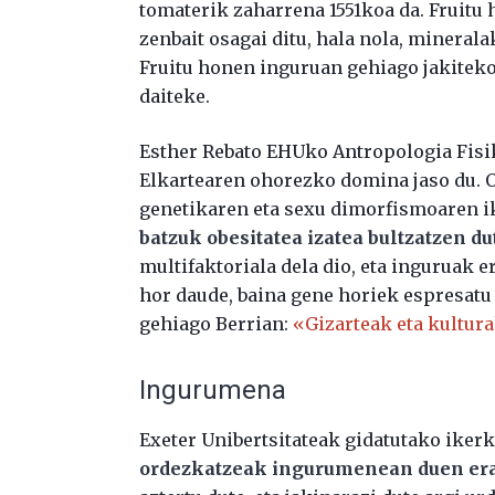
tomaterik zaharrena 1551koa da. Fruitu
zenbait osagai ditu, hala nola, minerala
Fruitu honen inguruan gehiago jakitek
daiteke.
Esther Rebato EHUko Antropologia Fis
Elkartearen ohorezko domina jaso du. O
genetikaren eta sexu dimorfismoaren i
batzuk obesitatea izatea bultzatzen d
multifaktoriala dela dio, eta inguruak 
hor daude, baina gene horiek espresatu 
gehiago Berrian:
«Gizarteak eta kultur
Ingurumena
Exeter Unibertsitateak gidatutako iker
ordezkatzeak ingurumenean duen er