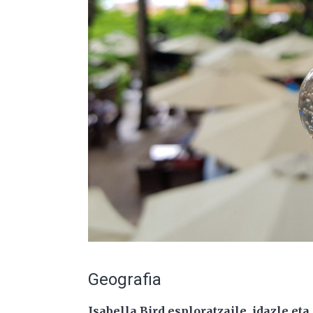
Geografia
Isabella Bird esploratzaile, idazle eta