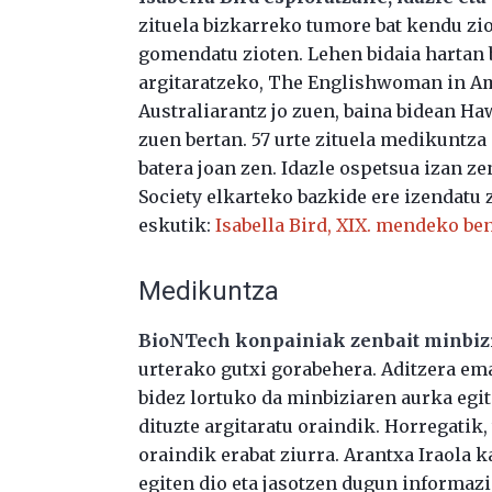
zituela bizkarreko tumore bat kendu ziot
gomendatu zioten. Lehen bidaia hartan b
argitaratzeko, The Englishwoman in Ame
Australiarantz jo zuen, baina bidean Haw
zuen bertan. 57 urte zituela medikuntza
batera joan zen. Idazle ospetsua izan 
Society elkarteko bazkide ere izendatu
eskutik:
Isabella Bird, XIX. mendeko ben
Medikuntza
BioNTech konpainiak zenbait minbizir
urterako gutxi gorabehera. Aditzera em
bidez lortuko da minbiziaren aurka egi
dituzte argitaratu oraindik. Horregatik,
oraindik erabat ziurra. Arantxa Iraola 
egiten dio eta jasotzen dugun informaz