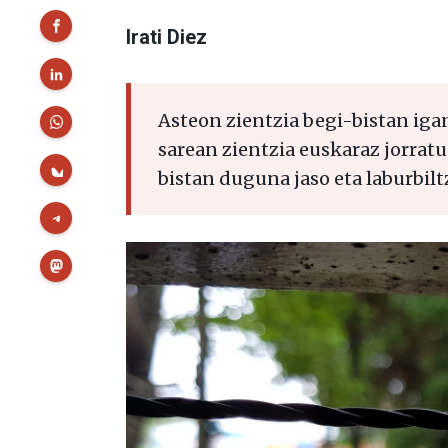
Irati Diez
Asteon zientzia begi-bistan iga
sarean zientzia euskaraz jorratu
bistan duguna jaso eta laburbilt