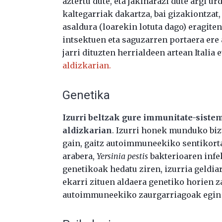
aztertu dute, eta jakinarazi dute argi u
kaltegarriak dakartza, bai gizakiontzat
asaldura (loarekin lotuta dago) eragiten
intsektuen eta saguzarren portaera ere 
jarri dituzten herrialdeen artean Italia
aldizkarian.
Genetika
Izurri beltzak gure immunitate-sistem
aldizkarian
. Izurri honek munduko biz
gain, gaitz autoimmuneekiko sentikort
arabera,
Yersinia pestis
bakterioaren infe
genetikoak hedatu ziren, izurria geldi
ekarri zituen aldaera genetiko horien za
autoimmuneekiko zaurgarriagoak egin d