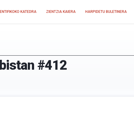
IENTIFIKOKO KATEDRA
ZIENTZIA KAIERA
HARPIDETU BULETINERA
-bistan #412