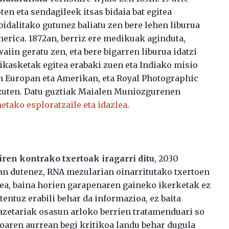
en eta sendagileek itsas bidaia bat egitea
idalitako gutunez baliatu zen bere lehen liburua
rica. 1872an, berriz ere medikuak aginduta,
aiin geratu zen, eta bere bigarren liburua idatzi
 ikasketak egitea erabaki zuen eta Indiako misio
zen Europan eta Amerikan, eta Royal Photographic
 zuten. Datu guztiak Maialen Muniozgurenen
etako esploratzaile eta idazlea.
en kontrako txertoak iragarri ditu
, 2030
an dutenez, RNA mezularian oinarritutako txertoen
tea, baina horien garapenaren gaineko ikerketak ez
 tentuz erabili behar da informazioa, ez baita
kazetariak osasun arloko berrien tratamenduari so
ioaren aurrean begi kritikoa landu behar dugula