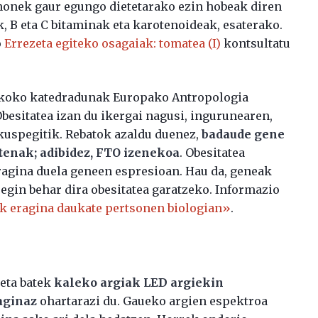
 honek gaur egungo dietetarako ezin hobeak diren
k, B eta C bitaminak eta karotenoideak, esaterako.
o
Errezeta egiteko osagaiak: tomatea (I)
kontsultatu
ikoko katedradunak Europako Antropologia
besitatea izan du ikergai nagusi, ingurunearen,
kuspegitik. Rebatok azaldu duenez,
badaude gene
utenak; adibidez, FTO izenekoa
. Obesitatea
eragina duela geneen espresioan. Hau da, geneak
egin behar dira obesitatea garatzeko. Informazio
ak eragina daukate pertsonen biologian»
.
keta batek
kaleko argiak LED argiekin
aginaz
ohartarazi du. Gaueko argien espektroa