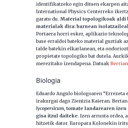
identifikatzeko egin dituen ekarpen ai
International Physics Centerreko ikert
garatu du.
Material topologikoak aldi 
materialak dira: barnean isolatzaileak
Portaera horri esker, aplikazio teknol
base erraldoi bateko material guztiak a
talde batekin elkarlanean, eta ondorioz
propietate topologiko bat dutela. Aurki
merezitako izendapena. Datuak
Berria
Biologia
Eduardo Angulo biologoaren “Errezeta e
irakurgai dago Zientzia Kaieran. Bertan
lycopersicum,
tomate landarearen izen z
gisa itzul daiteke
. Izen arrunta ordea
hitzetik dator. Europara Kolonekin irit