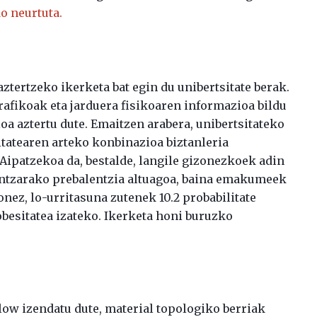
o neurtuta.
tertzeko ikerketa bat egin du unibertsitate berak.
afikoak eta jarduera fisikoaren informazioa bildu
ioa aztertu dute. Emaitzen arabera, unibertsitateko
itatearen arteko konbinazioa biztanleria
Aipatzekoa da, bestalde, langile gizonezkoek adin
untzarako prebalentzia altuagoa, baina emakumeek
nez, lo-urritasuna zutenek 10.2 probabilitate
besitatea izateko. Ikerketa honi buruzko
low izendatu dute, material topologiko berriak