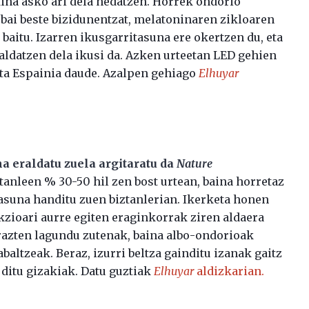
rdina asko ari dela hedatzen. Horrek ondorio
, bai beste bizidunentzat, melatoninaren zikloaren
 baitu. Izarren ikusgarritasuna ere okertzen du, eta
aldatzen dela ikusi da. Azken urteetan LED gehien
 eta Espainia daude. Azalpen gehiago
Elhuyar
a eraldatu zuela argitaratu da
Nature
tanleen % 30-50 hil zen bost urtean, baina horretaz
asuna handitu zuen biztanlerian. Ikerketa honen
kzioari aurre egiten eraginkorrak ziren aldaera
arazten lagundu zutenak, baina albo-ondorioak
baltzeak. Beraz, izurri beltza gainditu izanak gaitz
itu gizakiak. Datu guztiak
Elhuyar
aldizkarian.