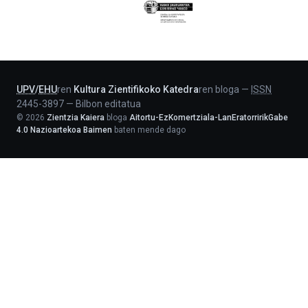
Eusko
Jaurlaritza
-
Lehendakaritza
UPV
/
EHU
ren
Kultura Zientifikoko Katedra
ren bloga
—
ISSN
2445-3897
—
Bilbon editatua
©
2026
Zientzia Kaiera
bloga
Aitortu-EzKomertziala-LanEratorririkGabe
4.0 Nazioartekoa Baimen
baten mende dago