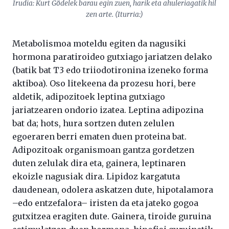
Irudia: Kurt Gödelek barau egin zuen, harik eta ahuleriagatik hil
zen arte. (Iturria:)
Metabolismoa moteldu egiten da nagusiki
hormona paratiroideo gutxiago jariatzen delako
(batik bat T3 edo triiodotironina izeneko forma
aktiboa). Oso litekeena da prozesu hori, bere
aldetik, adipozitoek leptina gutxiago
jariatzearen ondorio izatea. Leptina adipozina
bat da; hots, hura sortzen duten zelulen
egoeraren berri ematen duen proteina bat.
Adipozitoak organismoan gantza gordetzen
duten zelulak dira eta, gainera, leptinaren
ekoizle nagusiak dira. Lipidoz kargatuta
daudenean, odolera askatzen dute, hipotalamora
–edo entzefalora– iristen da eta jateko gogoa
gutxitzea eragiten dute. Gainera, tiroide guruina