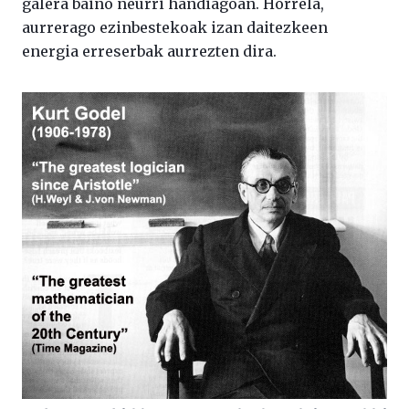
galera baino neurri handiagoan. Horrela,
aurrerago ezinbestekoak izan daitezkeen
energia erreserbak aurrezten dira.