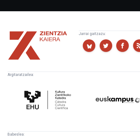
Zientzia
Jarrai gaitzazu:
Kaiera
Argitaratzailea:
Kultura
Euskampus
Zientifikoko
Fundazioa
Katedra
Babeslea: