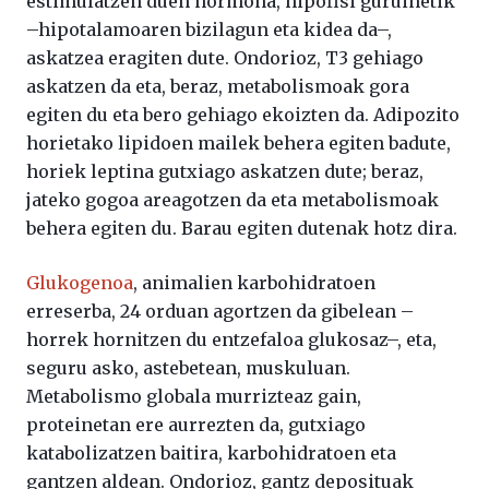
estimulatzen duen hormona, hipofisi guruinetik
–hipotalamoaren bizilagun eta kidea da–,
askatzea eragiten dute. Ondorioz, T3 gehiago
askatzen da eta, beraz, metabolismoak gora
egiten du eta bero gehiago ekoizten da. Adipozito
horietako lipidoen mailek behera egiten badute,
horiek leptina gutxiago askatzen dute; beraz,
jateko gogoa areagotzen da eta metabolismoak
behera egiten du. Barau egiten dutenak hotz dira.
Glukogenoa
, animalien karbohidratoen
erreserba, 24 orduan agortzen da gibelean –
horrek hornitzen du entzefaloa glukosaz–, eta,
seguru asko, astebetean, muskuluan.
Metabolismo globala murrizteaz gain,
proteinetan ere aurrezten da, gutxiago
katabolizatzen baitira, karbohidratoen eta
gantzen aldean. Ondorioz, gantz deposituak