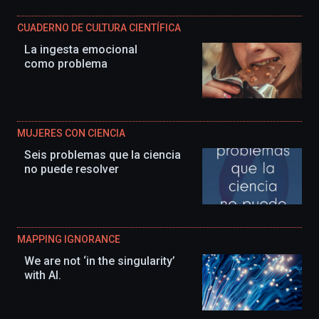
CUADERNO DE CULTURA CIENTÍFICA
La ingesta emocional
como problema
MUJERES CON CIENCIA
Seis problemas que la ciencia
no puede resolver
MAPPING IGNORANCE
We are not ‘in the singularity’
with AI.