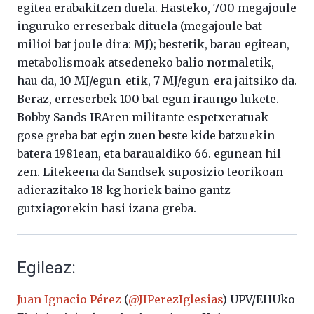
egitea erabakitzen duela. Hasteko, 700 megajoule
inguruko erreserbak dituela (megajoule bat
milioi bat joule dira: MJ); bestetik, barau egitean,
metabolismoak atsedeneko balio normaletik,
hau da, 10 MJ/egun-etik, 7 MJ/egun-era jaitsiko da.
Beraz, erreserbek 100 bat egun iraungo lukete.
Bobby Sands IRAren militante espetxeratuak
gose greba bat egin zuen beste kide batzuekin
batera 1981ean, eta baraualdiko 66. egunean hil
zen. Litekeena da Sandsek suposizio teorikoan
adierazitako 18 kg horiek baino gantz
gutxiagorekin hasi izana greba.
Egileaz:
Juan Ignacio Pérez
(
@JIPerezIglesias
) UPV/EHUko