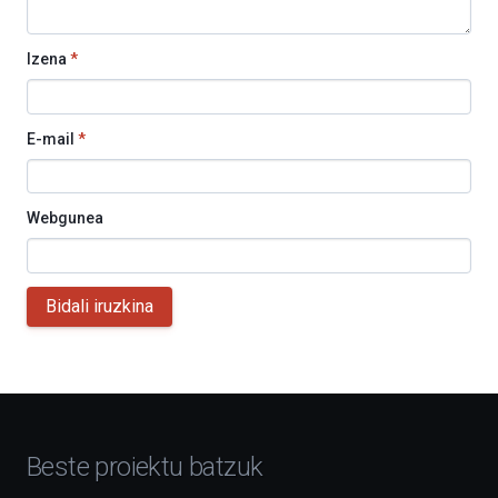
Izena
*
E-mail
*
Webgunea
Bidali iruzkina
Beste proiektu batzuk