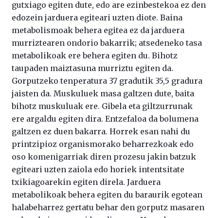
gutxiago egiten dute, edo are ezinbestekoa ez den
edozein jarduera egiteari uzten diote. Baina
metabolismoak behera egitea ez da jarduera
murriztearen ondorio bakarrik; atsedeneko tasa
metabolikoak ere behera egiten du. Bihotz
taupaden maiztasuna murriztu egiten da.
Gorputzeko tenperatura 37 gradutik 35,5 gradura
jaisten da. Muskuluek masa galtzen dute, baita
bihotz muskuluak ere. Gibela eta giltzurrunak
ere argaldu egiten dira. Entzefaloa da bolumena
galtzen ez duen bakarra. Horrek esan nahi du
printzipioz organismorako beharrezkoak edo
oso komenigarriak diren prozesu jakin batzuk
egiteari uzten zaiola edo horiek intentsitate
txikiagoarekin egiten direla. Jarduera
metabolikoak behera egiten du baraurik egotean
halabeharrez gertatu behar den gorputz masaren