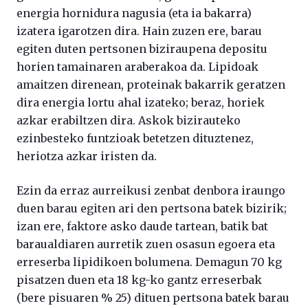
energia hornidura nagusia (eta ia bakarra)
izatera igarotzen dira. Hain zuzen ere, barau
egiten duten pertsonen biziraupena depositu
horien tamainaren araberakoa da. Lipidoak
amaitzen direnean, proteinak bakarrik geratzen
dira energia lortu ahal izateko; beraz, horiek
azkar erabiltzen dira. Askok bizirauteko
ezinbesteko funtzioak betetzen dituztenez,
heriotza azkar iristen da.
Ezin da erraz aurreikusi zenbat denbora iraungo
duen barau egiten ari den pertsona batek bizirik;
izan ere, faktore asko daude tartean, batik bat
baraualdiaren aurretik zuen osasun egoera eta
erreserba lipidikoen bolumena. Demagun 70 kg
pisatzen duen eta 18 kg-ko gantz erreserbak
(bere pisuaren % 25) dituen pertsona batek barau