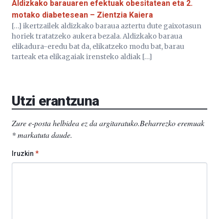
Aldizkako barauaren efektuak obesitatean eta 2.
motako diabetesean – Zientzia Kaiera
[…] ikertzailek aldizkako baraua aztertu dute gaixotasun
horiek tratatzeko aukera bezala. Aldizkako baraua
elikadura-eredu bat da, elikatzeko modu bat, barau
tarteak eta elikagaiak irensteko aldiak […]
Utzi erantzuna
Zure e-posta helbidea ez da argitaratuko.
Beharrezko eremuak
*
markatuta daude
.
Iruzkin
*