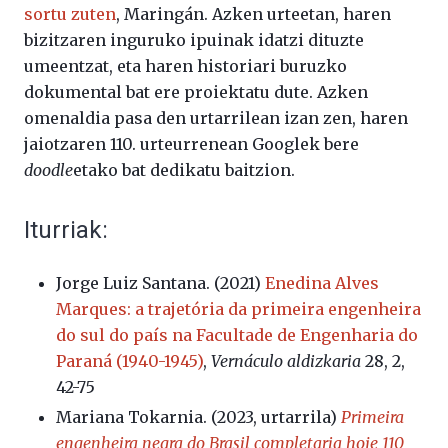
sortu zuten
, Maringán. Azken urteetan, haren
bizitzaren inguruko ipuinak idatzi dituzte
umeentzat, eta haren historiari buruzko
dokumental bat ere proiektatu dute. Azken
omenaldia pasa den urtarrilean izan zen, haren
jaiotzaren 110. urteurrenean Googlek bere
doodle
etako bat dedikatu baitzion.
Iturriak:
Jorge Luiz Santana. (2021)
Enedina Alves
Marques: a trajetória da primeira engenheira
do sul do país na Facultade de Engenharia do
Paraná (1940-1945)
,
Vernáculo
aldizkaria
28, 2,
42-75
Mariana Tokarnia. (2023, urtarrila)
Primeira
engenheira negra do Brasil completaria hoje 110