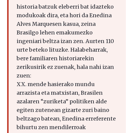
historia batzuk eleberri bat idazteko
modukoak dira, eta hori da Enedina
Alves Marquesen kasua, zeina
Brasilgo lehen emakumezko
ingeniari beltza izan zen. Aurten 110
urte beteko lituzke. Halabeharrak,
bere familiaren historiarekin
zerikusirik ez zuenak, hala nahi izan
zuen:
XX. mende hasierako mundu
arrazista eta matxistan, Brasilen
azalaren “zuriketa” politiken alde
egiten zutenean gizarte zuri baino
beltzago batean, Enedina erreferente
bihurtu zen mendilerroak