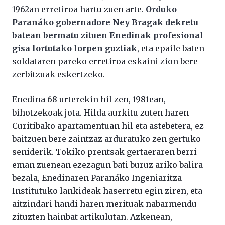
1962an erretiroa hartu zuen arte.
Orduko
Paranáko gobernadore Ney Bragak dekretu
batean bermatu zituen Enedinak profesional
gisa lortutako lorpen guztiak
, eta epaile baten
soldataren pareko erretiroa eskaini zion bere
zerbitzuak eskertzeko.
Enedina 68 urterekin hil zen, 1981ean,
bihotzekoak jota. Hilda aurkitu zuten haren
Curitibako apartamentuan hil eta astebetera, ez
baitzuen bere zaintzaz arduratuko zen gertuko
seniderik. Tokiko prentsak gertaeraren berri
eman zuenean ezezagun bati buruz ariko balira
bezala, Enedinaren Paranáko Ingeniaritza
Institutuko lankideak haserretu egin ziren, eta
aitzindari handi haren merituak nabarmendu
zituzten hainbat artikulutan. Azkenean,