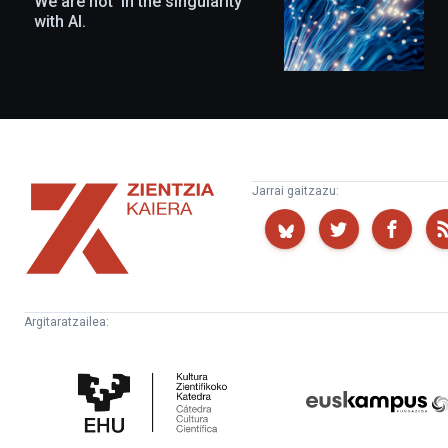
We are not ‘in the singularity’
with AI.
Zientzia
Jarrai gaitzazu:
Kaiera
Argitaratzailea:
Kultura
Euskampus
Zientifikoko
Fundazioa
Katedra