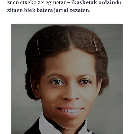
zuen etxeko zereginetan–
ikasketak ordaindu
zituen biek batera jarrai zezaten
.