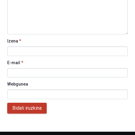
Izena
*
E-mail
*
Webgunea
Bidali iruzkina