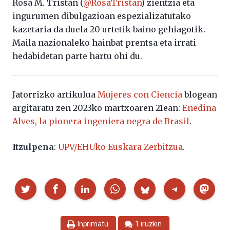
Rosa M. Tristán (
@
RosaTristan
) zientzia eta
ingurumen dibulgazioan espezializatutako
kazetaria da duela 20 urtetik baino gehiagotik.
Maila nazionaleko hainbat prentsa eta irrati
hedabidetan parte hartu ohi du.
Jatorrizko artikulua
Mujeres con Ciencia
blogean
argitaratu zen 2023ko martxoaren 21ean:
Enedina
Alves, la pionera ingeniera negra de Brasil
.
Itzulpena
:
UPV/EHUko Euskara Zerbitzua
.
Partekatu
Inprimatu
1 iruzkin