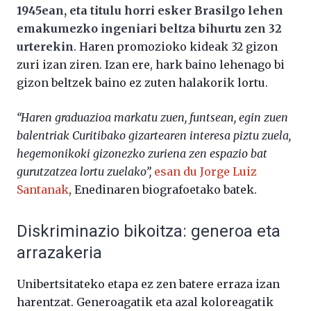
1945ean, eta titulu horri esker Brasilgo lehen
emakumezko ingeniari beltza bihurtu zen 32
urterekin
. Haren promozioko kideak 32 gizon
zuri izan ziren. Izan ere, hark baino lehenago bi
gizon beltzek baino ez zuten halakorik lortu.
“Haren graduazioa markatu zuen, funtsean, egin zuen
balentriak Curitibako gizartearen interesa piztu zuela,
hegemonikoki gizonezko zuriena zen espazio bat
gurutzatzea lortu zuelako”,
esan du Jorge Luiz
Santanak
, Enedinaren biografoetako batek.
Diskriminazio bikoitza: generoa eta
arrazakeria
Unibertsitateko etapa ez zen batere erraza izan
harentzat. Generoagatik eta azal koloreagatik