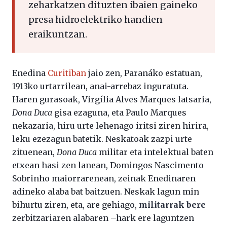
zeharkatzen dituzten ibaien gaineko
presa hidroelektriko handien
eraikuntzan.
Enedina
Curitiban
jaio zen, Paranáko estatuan,
1913ko urtarrilean, anai-arrebaz inguratuta.
Haren gurasoak, Virgília Alves Marques latsaria,
Dona Duca
gisa ezaguna, eta Paulo Marques
nekazaria, hiru urte lehenago iritsi ziren hirira,
leku ezezagun batetik. Neskatoak zazpi urte
zituenean,
Dona Duca
militar eta intelektual baten
etxean hasi zen lanean, Domingos Nascimento
Sobrinho maiorrarenean, zeinak Enedinaren
adineko alaba bat baitzuen. Neskak lagun min
bihurtu ziren, eta, are gehiago,
militarrak bere
zerbitzariaren alabaren –hark ere laguntzen