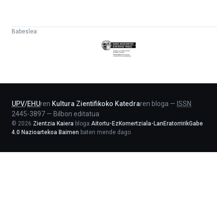
Babeslea:
Eusko
Jaurlaritza
-
Lehendakaritza
UPV
/
EHU
ren
Kultura Zientifikoko Katedra
ren bloga
—
ISSN
2445-3897
—
Bilbon editatua
©
2026
Zientzia Kaiera
bloga
Aitortu-EzKomertziala-LanEratorririkGabe
4.0 Nazioartekoa Baimen
baten mende dago