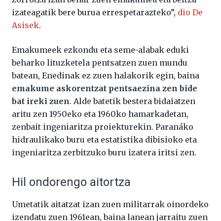
izateagatik bere burua errespetarazteko”,
dio De
Asisek
.
Emakumeek ezkondu eta seme-alabak eduki
beharko lituzketela pentsatzen zuen mundu
batean, Enedinak ez zuen halakorik egin, baina
emakume askorentzat pentsaezina zen bide
bat ireki zuen
. Alde batetik bestera bidaiatzen
aritu zen 1950eko eta 1960ko hamarkadetan,
zenbait ingeniaritza proiekturekin. Paranáko
hidraulikako buru eta estatistika dibisioko eta
ingeniaritza zerbitzuko buru izatera iritsi zen.
Hil ondorengo aitortza
Umetatik aitatzat izan zuen militarrak oinordeko
izendatu zuen 1961ean, baina lanean jarraitu zuen