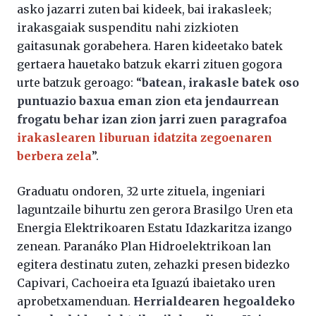
asko jazarri zuten bai kideek, bai irakasleek;
irakasgaiak suspenditu nahi zizkioten
gaitasunak gorabehera. Haren kideetako batek
gertaera hauetako batzuk ekarri zituen gogora
urte batzuk geroago: “
batean, irakasle batek oso
puntuazio baxua eman zion eta jendaurrean
frogatu behar izan zion jarri zuen paragrafoa
irakaslearen liburuan idatzita zegoenaren
berbera zela
”.
Graduatu ondoren, 32 urte zituela, ingeniari
laguntzaile bihurtu zen gerora Brasilgo Uren eta
Energia Elektrikoaren Estatu Idazkaritza izango
zenean. Paranáko Plan Hidroelektrikoan lan
egitera destinatu zuten, zehazki presen bidezko
Capivari, Cachoeira eta Iguazú ibaietako uren
aprobetxamenduan.
Herrialdearen hegoaldeko