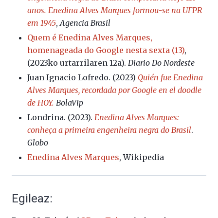
anos. Enedina Alves Marques formou-se na UFPR
em 1945
,
Agencia Brasil
Quem é Enedina Alves Marques,
homenageada do Google nesta sexta (13)
,
(2023ko urtarrilaren 12a).
Diario Do Nordeste
Juan Ignacio Lofredo. (2023)
Quién fue Enedina
Alves Marques, recordada por Google en el doodle
de HOY.
BolaVip
Londrina. (2023).
Enedina Alves Marques:
conheça a primeira engenheira negra do Brasil
.
Globo
Enedina Alves Marques
, Wikipedia
Egileaz: