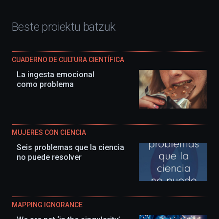
Beste proiektu batzuk
CUADERNO DE CULTURA CIENTÍFICA
La ingesta emocional
como problema
MUJERES CON CIENCIA
Seis problemas que la ciencia
no puede resolver
MAPPING IGNORANCE