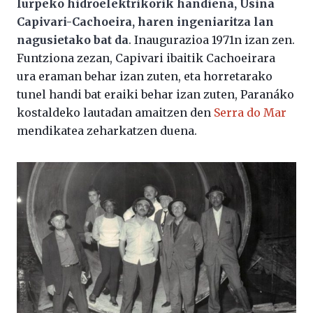
lurpeko hidroelektrikorik handiena, Usina
Capivari-Cachoeira, haren ingeniaritza lan
nagusietako bat da
. Inaugurazioa 1971n izan zen.
Funtziona zezan, Capivari ibaitik Cachoeirara
ura eraman behar izan zuten, eta horretarako
tunel handi bat eraiki behar izan zuten, Paranáko
kostaldeko lautadan amaitzen den
Serra do Mar
mendikatea zeharkatzen duena.