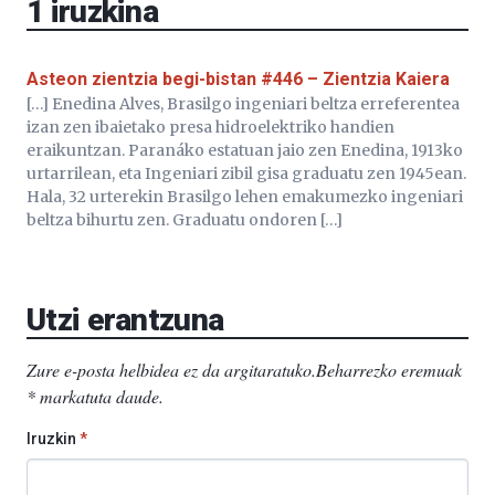
1
iruzkina
Asteon zientzia begi-bistan #446 – Zientzia Kaiera
[…] Enedina Alves, Brasilgo ingeniari beltza erreferentea
izan zen ibaietako presa hidroelektriko handien
eraikuntzan. Paranáko estatuan jaio zen Enedina, 1913ko
urtarrilean, eta Ingeniari zibil gisa graduatu zen 1945ean.
Hala, 32 urterekin Brasilgo lehen emakumezko ingeniari
beltza bihurtu zen. Graduatu ondoren […]
Utzi erantzuna
Zure e-posta helbidea ez da argitaratuko.
Beharrezko eremuak
*
markatuta daude
.
Iruzkin
*