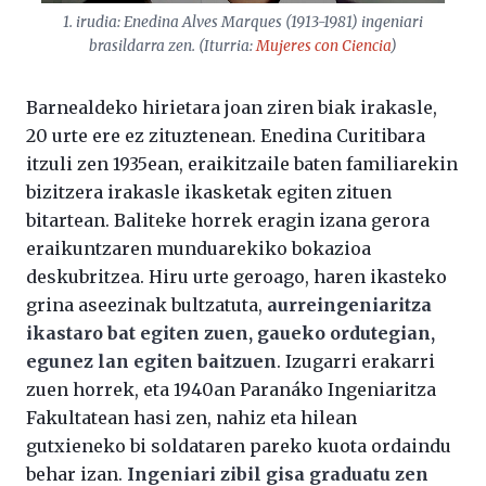
1. irudia: Enedina Alves Marques (1913-1981) ingeniari
brasildarra zen. (Iturria:
Mujeres con Ciencia
)
Barnealdeko hirietara joan ziren biak irakasle,
20 urte ere ez zituztenean. Enedina Curitibara
itzuli zen 1935ean, eraikitzaile baten familiarekin
bizitzera irakasle ikasketak egiten zituen
bitartean. Baliteke horrek eragin izana gerora
eraikuntzaren munduarekiko bokazioa
deskubritzea. Hiru urte geroago, haren ikasteko
grina aseezinak bultzatuta,
aurreingeniaritza
ikastaro bat egiten zuen, gaueko ordutegian,
egunez lan egiten baitzuen
. Izugarri erakarri
zuen horrek, eta 1940an Paranáko Ingeniaritza
Fakultatean hasi zen, nahiz eta hilean
gutxieneko bi soldataren pareko kuota ordaindu
behar izan.
Ingeniari zibil gisa graduatu zen