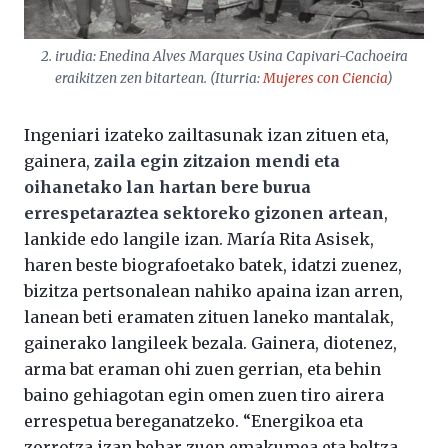
2. irudia: Enedina Alves Marques Usina Capivari-Cachoeira
eraikitzen zen bitartean. (Iturria:
Mujeres con Ciencia
)
Ingeniari izateko zailtasunak izan zituen eta,
gainera,
zaila egin zitzaion mendi eta
oihanetako lan hartan bere burua
errespetaraztea sektoreko gizonen artean
,
lankide edo langile izan. María Rita Asisek,
haren beste biografoetako batek, idatzi zuenez,
bizitza pertsonalean nahiko apaina izan arren,
lanean beti eramaten zituen laneko mantalak,
gainerako langileek bezala. Gainera, diotenez,
arma bat eraman ohi zuen gerrian, eta behin
baino gehiagotan egin omen zuen tiro airera
errespetua bereganatzeko. “Energikoa eta
zorrotza izan behar zuen emakumea eta beltza