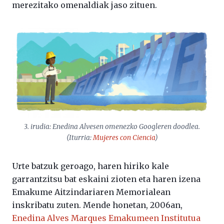
merezitako omenaldiak jaso zituen.
3. irudia: Enedina Alvesen omenezko Googleren doodlea.
(Iturria:
Mujeres con Ciencia
)
Urte batzuk geroago, haren hiriko kale
garrantzitsu bat eskaini zioten eta haren izena
Emakume Aitzindariaren Memorialean
inskribatu zuten. Mende honetan, 2006an,
Enedina Alves Marques Emakumeen Institutua