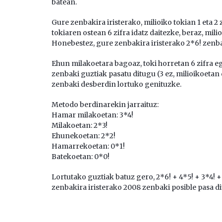
batean.
Gure zenbakira iristerako, milioiko tokian 1 eta 2
tokiaren ostean 6 zifra idatz daitezke, beraz, mili
Honebestez, gure zenbakira iristerako 2*6! zenba
Ehun milakoetara bagoaz, toki horretan 6 zifra ego
zenbaki guztiak pasatu ditugu (3 ez, milioikoetan
zenbaki desberdin lortuko genituzke.
Metodo berdinarekin jarraituz:
Hamar milakoetan: 3*4!
Milakoetan: 2*3!
Ehunekoetan: 2*2!
Hamarrekoetan: 0*1!
Batekoetan: 0*0!
Lortutako guztiak batuz gero, 2*6! + 4*5! + 3*4! +
zenbakira iristerako 2008 zenbaki posible pasa di