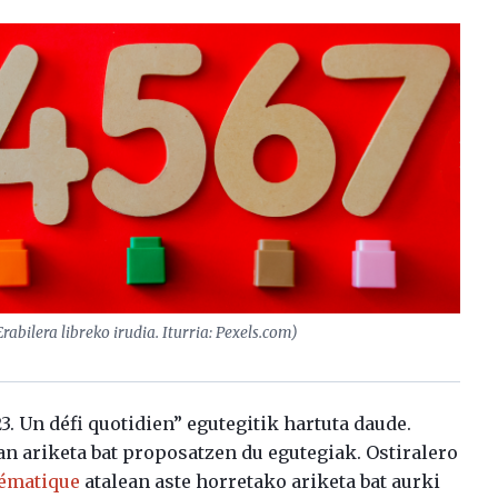
rabilera libreko irudia. Iturria: Pexels.com)
 Un défi quotidien” egutegitik hartuta daude.
an ariketa bat proposatzen du egutegiak. Ostiralero
hématique
atalean aste horretako ariketa bat aurki