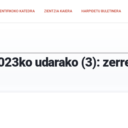
IENTIFIKOKO KATEDRA
ZIENTZIA KAIERA
HARPIDETU BULETINERA
2023ko udarako (3): zer