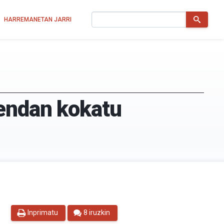
Bilatu
HARREMANETAN JARRI
rendan kokatu
Inprimatu
8 iruzkin