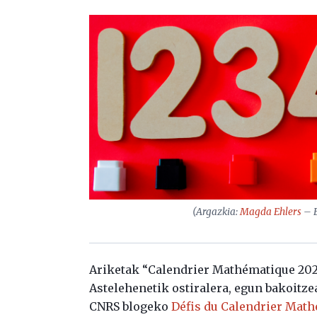
(Argazkia:
Magda Ehlers
– E
Ariketak “Calendrier Mathématique 2023.
Astelehenetik ostiralera, egun bakoitze
CNRS blogeko
Défis du Calendrier Mat