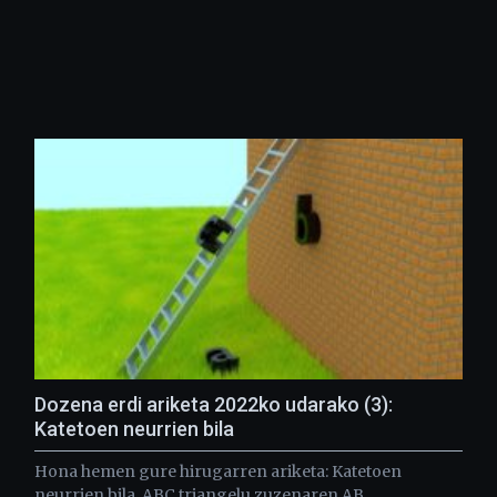
Dozena erdi ariketa 2022ko udarako (3):
Katetoen neurrien bila
Hona hemen gure hirugarren ariketa: Katetoen
neurrien bila. ABC triangelu zuzenaren AB