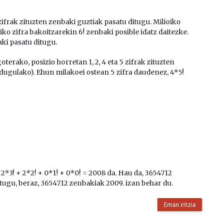
 zifrak zituzten zenbaki guztiak pasatu ditugu. Milioiko
oiko zifra bakoitzarekin 6! zenbaki posible idatz daitezke.
ki pasatu ditugu.
terako, posizio horretan 1, 2, 4 eta 5 zifrak zituzten
 dugulako). Ehun milakoei ostean 5 zifra daudenez, 4*5!
 2*3! + 2*2! + 0*1! + 0*0! = 2008 da. Hau da, 3654712
tugu, beraz, 3654712 zenbakiak 2009. izan behar du.
Eman iritzia