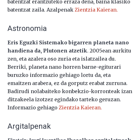
batentzat erantzuteko erraza dena, baina klasiko
batentzat zaila. Azalpenak
Zientzia Kaieran.
Astronomia
Eris Eguzki Sistemako bigarren planeta nano
handiena da, Plutonen atzetik
. 2005ean aurkitu
zen, eta azalera oso zuria eta islatzailea du.
Berriki, planeta nano horren barne-egiturari
buruzko informazio gehiago lortu da, eta
emaitzen arabera, ez da gorputz erabat zurruna.
Badirudi nolabaiteko konbekzio-korronteak izan
ditzakeela izotzez egindako tarteko geruzan.
Informazio gehiago
Zientzia Kaieran.
Argitalpenak