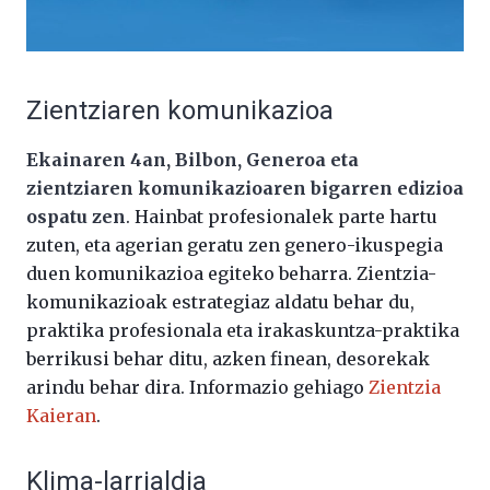
Zientziaren komunikazioa
Ekainaren 4an, Bilbon, Generoa eta
zientziaren komunikazioaren bigarren edizioa
ospatu zen
. Hainbat profesionalek parte hartu
zuten, eta agerian geratu zen genero-ikuspegia
duen komunikazioa egiteko beharra. Zientzia-
komunikazioak estrategiaz aldatu behar du,
praktika profesionala eta irakaskuntza-praktika
berrikusi behar ditu, azken finean, desorekak
arindu behar dira. Informazio gehiago
Zientzia
Kaieran
.
Klima-larrialdia