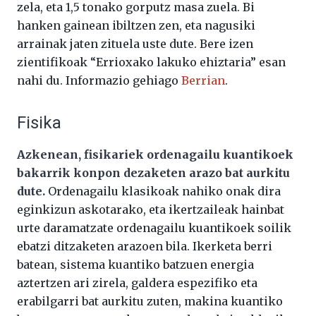
zela, eta 1,5 tonako gorputz masa zuela. Bi
hanken gainean ibiltzen zen, eta nagusiki
arrainak jaten zituela uste dute. Bere izen
zientifikoak “Errioxako lakuko ehiztaria” esan
nahi du. Informazio gehiago
Berrian
.
Fisika
Azkenean, fisikariek ordenagailu kuantikoek
bakarrik konpon dezaketen arazo bat aurkitu
dute.
Ordenagailu klasikoak nahiko onak dira
eginkizun askotarako, eta ikertzaileak hainbat
urte daramatzate ordenagailu kuantikoek soilik
ebatzi ditzaketen arazoen bila. Ikerketa berri
batean, sistema kuantiko batzuen energia
aztertzen ari zirela, galdera espezifiko eta
erabilgarri bat aurkitu zuten, makina kuantiko