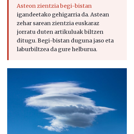
Asteon zientzia begi-bistan
igandeetako gehigarria da. Astean
zehar sarean zientzia euskaraz
jorratu duten artikuluak biltzen
ditugu. Begi-bistan duguna jaso eta
laburbiltzea da gure helburua.