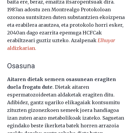
baita ere, beraz, emaitza itsaropentsuak dira.
1987an adostu zen Montrealgo Protokoloan
ozonoa suntsitzen duten substantzien ekoizpena
eta erabilera arautzea, eta protokolo horri esker,
2040an dago ezarrita epemuga HCFCak
erabiltzeari guztiz uzteko. Azalpenak
Elhuyar
aldizkarian.
Osasuna
Aitaren dietak semeen osasunean eragiten
duela frogatu dute
. Dietak aitaren
espermatozoideetan aldaketak eragiten ditu.
Adibidez, gantz ugariko elikagaiak kontsumitu
zituzten gizonezkoen semeek joera handiagoa
izan zuten arazo metabolikoak izateko. Saguetan
egindako beste ikerketa batek horren arrazoia