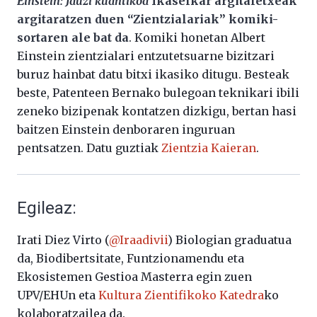
Einstein: Jauzi kuantikoa
Ikaselkar argitaletxeak
argitaratzen duen “Zientzialariak” komiki-
sortaren ale bat da
. Komiki honetan Albert
Einstein zientzialari entzutetsuarne bizitzari
buruz hainbat datu bitxi ikasiko ditugu. Besteak
beste, Patenteen Bernako bulegoan teknikari ibili
zeneko bizipenak kontatzen dizkigu, bertan hasi
baitzen Einstein denboraren inguruan
pentsatzen. Datu guztiak
Zientzia Kaieran
.
Egileaz:
Irati Diez Virto (
@Iraadivii
) Biologian graduatua
da, Biodibertsitate, Funtzionamendu eta
Ekosistemen Gestioa Masterra egin zuen
UPV/EHUn eta
Kultura Zientifikoko Katedra
ko
kolaboratzailea da.