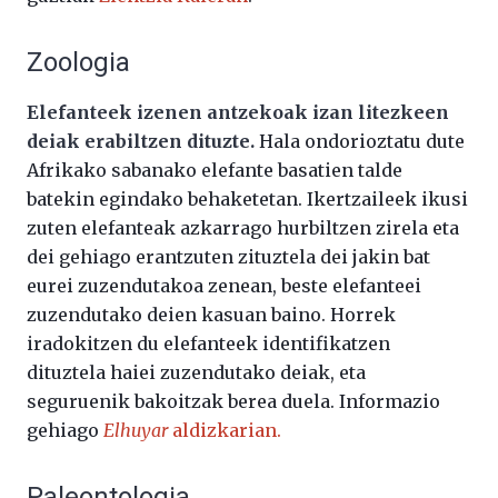
Zoologia
Elefanteek izenen antzekoak izan litezkeen
deiak erabiltzen dituzte.
Hala ondorioztatu dute
Afrikako sabanako elefante basatien talde
batekin egindako behaketetan. Ikertzaileek ikusi
zuten elefanteak azkarrago hurbiltzen zirela eta
dei gehiago erantzuten zituztela dei jakin bat
eurei zuzendutakoa zenean, beste elefanteei
zuzendutako deien kasuan baino. Horrek
iradokitzen du elefanteek identifikatzen
dituztela haiei zuzendutako deiak, eta
seguruenik bakoitzak berea duela. Informazio
gehiago
Elhuyar
aldizkarian.
Paleontologia