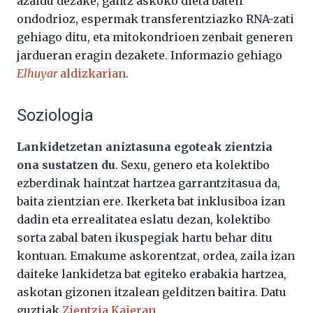
azaldu dezake; gantz askoko dieta baten
ondodrioz, espermak transferentziazko RNA-zati
gehiago ditu, eta mitokondrioen zenbait generen
jardueran eragin dezakete. Informazio gehiago
Elhuyar
aldizkarian.
Soziologia
Lankidetzetan aniztasuna egoteak zientzia
ona sustatzen du
. Sexu, genero eta kolektibo
ezberdinak haintzat hartzea garrantzitasua da,
baita zientzian ere. Ikerketa bat inklusiboa izan
dadin eta errealitatea eslatu dezan, kolektibo
sorta zabal baten ikuspegiak hartu behar ditu
kontuan. Emakume askorentzat, ordea, zaila izan
daiteke lankidetza bat egiteko erabakia hartzea,
askotan gizonen itzalean gelditzen baitira. Datu
guztiak
Zientzia Kaieran
.