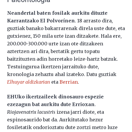
Neandertal baten fosilak aurkitu dituzte
Karrantzako El Polvorínen
. 18 arrasto dira,
guztiak banako bakarrarenak direla uste dute, eta
gutxienez, 150 mila urte izan ditzakete. Hala ere,
200.000-300.000 urte izan ote ditzakeen
aztertzen ari dira, bertatik gertu topatu
baitzituzten adin horretako leize-hartz batzuk.
Testuingurua ikertzen jarraituko dute,
kronologia zehaztu ahal izateko. Datu guztiak
Elhuyar aldizkarian
eta
Berrian
.
EHUko ikertzaileek dinosauro espezie
ezezagun bat aurkitu dute Errioxan
.
Riojavenatrix lacustris
izena jarri diote, eta
espinosaurido bat da. Aurkitutako hezur
fosiletatik ondorioztatu dute zortzi metro luze