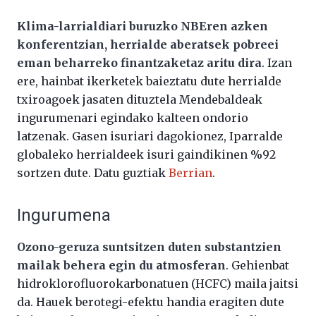
Klima-larrialdiari buruzko NBEren azken
konferentzian, herrialde aberatsek pobreei
eman beharreko finantzaketaz aritu dira
. Izan
ere, hainbat ikerketek baieztatu dute herrialde
txiroagoek jasaten dituztela Mendebaldeak
ingurumenari egindako kalteen ondorio
latzenak. Gasen isuriari dagokionez, Iparralde
globaleko herrialdeek isuri gaindikinen %92
sortzen dute. Datu guztiak
Berrian
.
Ingurumena
Ozono-geruza suntsitzen duten substantzien
mailak behera egin du atmosferan
. Gehienbat
hidroklorofluorokarbonatuen (HCFC) maila jaitsi
da. Hauek berotegi-efektu handia eragiten dute