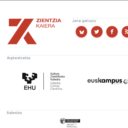
Zientzia
Jarrai gaitzazu:
Kaiera
Argitaratzailea:
Kultura
Euskampus
Zientifikoko
Fundazioa
Katedra
Babeslea:
Eusko
Jaurlaritza