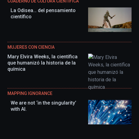
CUADERNO DE CULTURA CIENTÍFICA
La Odisea… del pensamiento
científico
MUJERES CON CIENCIA
Mary Elvira Weeks, la científica
que humanizó la historia de la
química
MAPPING IGNORANCE
We are not ‘in the singularity’
with AI.