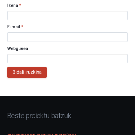
Izena
*
E-mail
*
Webgunea
Bidali iruzkina
Beste proiektu batzuk