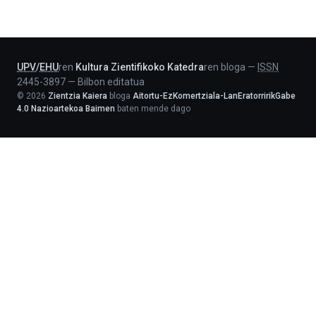
-
Lehendakaritza
UPV
/
EHU
ren
Kultura Zientifikoko Katedra
ren bloga
—
ISSN
2445-3897
—
Bilbon editatua
©
2026
Zientzia Kaiera
bloga
Aitortu-EzKomertziala-LanEratorririkGabe
4.0 Nazioartekoa Baimen
baten mende dago