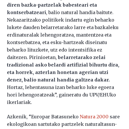
diren bazka-partzelak babesteari eta
kontserbatzeari
, balio natural handia baitute.
Nekazaritzako politikek indartu egin beharko
lukete dauden belarretarako larre eta bazkaleku
erdinaturalak lehengoratzea, mantentzea eta
kontserbatzea, eta esku-hartzeak diseinatu
beharko lituzkete, utz edo intentsifika ez
daitezen. Pirinioetan,
belarretarako zelai
tradizional asko belardi artifizial bihurtu dira,
eta horrek, azterlan honetan agerian utzi
denez, balio natural handia galtzea dakar.
Hortaz, lehentasuna izan beharko luke egoera
hori lehengoratzeak”, gaineratu du UPV/EHUko
ikerlariak.
Azkenik, “Europar Batasuneko
Natura 2000
sare
ekologikoan sartutako partzelek naturaltasun-