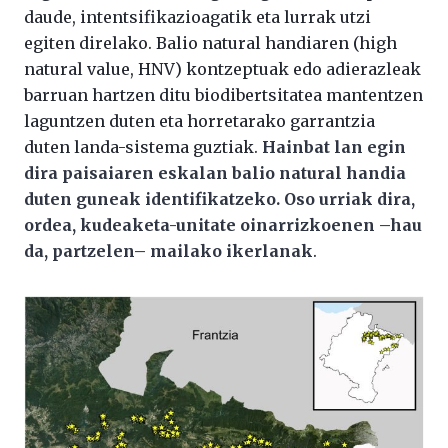
daude, intentsifikazioagatik eta lurrak utzi
egiten direlako. Balio natural handiaren (high
natural value, HNV) kontzeptuak edo adierazleak
barruan hartzen ditu biodibertsitatea mantentzen
laguntzen duten eta horretarako garrantzia
duten landa-sistema guztiak.
Hainbat lan egin
dira paisaiaren eskalan balio natural handia
duten guneak identifikatzeko. Oso urriak dira,
ordea, kudeaketa-unitate oinarrizkoenen –hau
da, partzelen– mailako ikerlanak
.