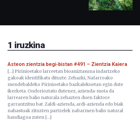
izango
ditu:
Bidebarrietako
Liburutegia,
Bizkaia
Aretoa-
EHU…
1
iruzkina
Asteon zientzia begi-bistan #491 – Zientzia Kaiera
[…] Pirinioetako larreetan bioaniztasuna indartzeko
gakoak identifikatu dituzte. Zehazki, Nafarroako
mendebaldeko Pirinioetako bazkalekuetan egin dute
ikerketa. Ondorioztatu dutenez, azienda-mota da
larrearen balio naturala zehazten duen faktore
garrantzitsu bat. Zaldi-azienda, ardi-azienda edo biak
nahastuak zituzten partzelek nabarmen balio natural
handiagoa zuten […]