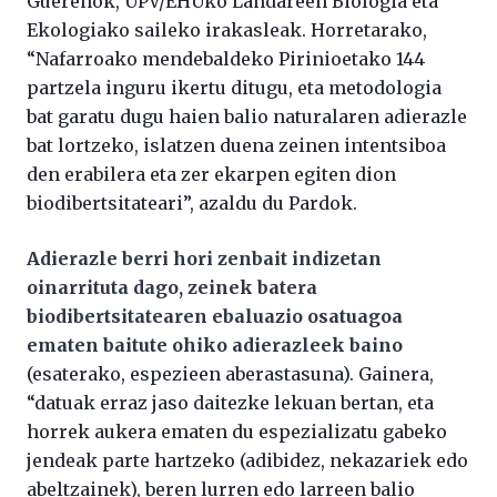
Guereñok, UPV/EHUko Landareen Biologia eta
Ekologiako saileko irakasleak. Horretarako,
“Nafarroako mendebaldeko Pirinioetako 144
partzela inguru ikertu ditugu, eta metodologia
bat garatu dugu haien balio naturalaren adierazle
bat lortzeko, islatzen duena zeinen intentsiboa
den erabilera eta zer ekarpen egiten dion
biodibertsitateari”, azaldu du Pardok.
Adierazle berri hori zenbait indizetan
oinarrituta dago, zeinek batera
biodibertsitatearen ebaluazio osatuagoa
ematen baitute ohiko adierazleek baino
(esaterako, espezieen aberastasuna). Gainera,
“datuak erraz jaso daitezke lekuan bertan, eta
horrek aukera ematen du espezializatu gabeko
jendeak parte hartzeko (adibidez, nekazariek edo
abeltzainek), beren lurren edo larreen balio