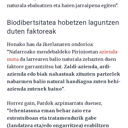
naturala ebaluatzen eta haien jarraipena egiten”.
Biodibertsitatea hobetzen laguntzen
duten faktoreak
Honako hau da ikerlanaren ondorioa:
“Nafarroako mendebaldeko Pirinioetan
azienda-
mota
da larrearen balio naturala zehazten duen
faktore garrantzitsu bat.
Zaldi-azienda, ardi-
azienda edo biak nahastuak zituzten partzelek
nabarmen balio natural handiagoa zuten behi-
azienda zutenek baino
”.
Horrez gain, Pardok azpimarratu duenez,
“
lehentasuna eman behar zaio era
estentsiboan eta tratamendurik gabe
(landatzea eta/edo ongarritzea) erabiltzen