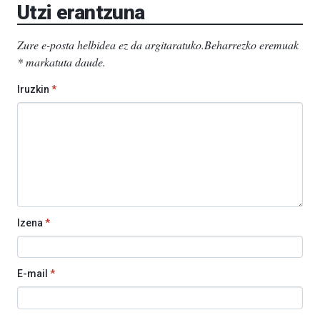
Utzi erantzuna
Zure e-posta helbidea ez da argitaratuko.
Beharrezko eremuak
*
markatuta daude
.
Iruzkin
*
Izena
*
E-mail
*