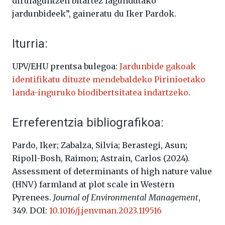
dirulaguntzen bitartez lagundutako
jardunbideek”, gaineratu du Iker Pardok.
Iturria:
UPV/EHU prentsa bulegoa:
Jardunbide gakoak
identifikatu dituzte mendebaldeko Pirinioetako
landa-inguruko biodibertsitatea indartzeko
.
Erreferentzia bibliografikoa:
Pardo, Iker; Zabalza, Silvia; Berastegi, Asun;
Ripoll-Bosh, Raimon; Astrain, Carlos (2024).
Assessment of determinants of high nature value
(HNV) farmland at plot scale in Western
Pyrenees.
Journal of Environmental Management
,
349. DOI:
10.1016/j.jenvman.2023.119516