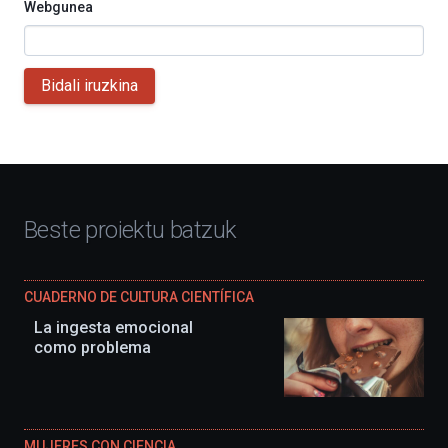
Webgunea
Bidali iruzkina
Beste proiektu batzuk
CUADERNO DE CULTURA CIENTÍFICA
La ingesta emocional
como problema
MUJERES CON CIENCIA