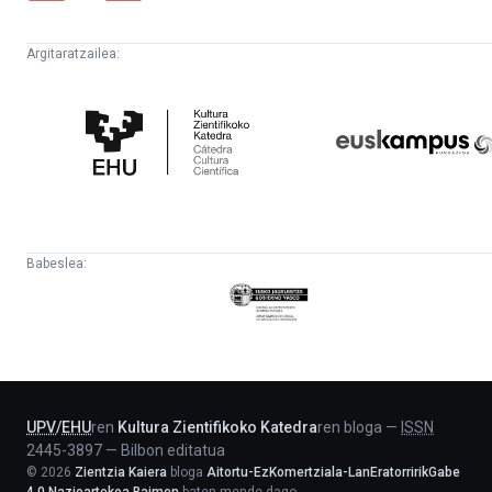
Argitaratzailea:
Kultura
Euskampus
Zientifikoko
Fundazioa
Katedra
Babeslea:
Eusko
Jaurlaritza
-
Lehendakaritza
UPV
/
EHU
ren
Kultura Zientifikoko Katedra
ren bloga
—
ISSN
2445-3897
—
Bilbon editatua
©
2026
Zientzia Kaiera
bloga
Aitortu-EzKomertziala-LanEratorririkGabe
4.0 Nazioartekoa Baimen
baten mende dago