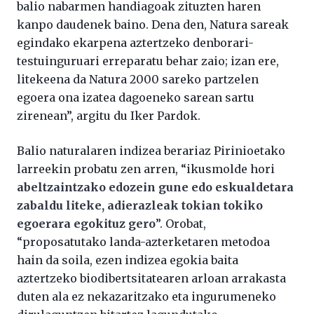
balio nabarmen handiagoak zituzten haren
kanpo daudenek baino. Dena den, Natura sareak
egindako ekarpena aztertzeko denborari-
testuinguruari erreparatu behar zaio; izan ere,
litekeena da Natura 2000 sareko partzelen
egoera ona izatea dagoeneko sarean sartu
zirenean”, argitu du Iker Pardok.
Balio naturalaren indizea berariaz Pirinioetako
larreekin probatu zen arren, “ikusmolde hori
abeltzaintzako edozein gune edo eskualdetara
zabaldu liteke, adierazleak tokian tokiko
egoerara egokituz gero
”. Orobat,
“proposatutako landa-azterketaren metodoa
hain da soila, ezen indizea egokia baita
aztertzeko biodibertsitatearen arloan arrakasta
duten ala ez nekazaritzako eta ingurumeneko