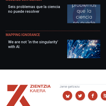
Seis problemas que la ciencia
no puede resolver
MAPPING IGNORANCE
We are not ‘in the singularity’
with AI.
Zientzia
Jarrai gaitzazu:
Kaiera