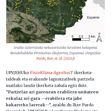
Irudia: aztertutako nekazaritzako lurzatien kokapena
Mendebaldeko Pirinioetan (Nafarroa, Espainia). (Argazkia:
Pardo, Iker;
et. al.
(2024)
)
UPV/EHUko
FisioKlima-AgroSosT
ikerketa-
taldeak eta erakunde laguntzaileek partzela
mailako landa-ikerketa zabala egin dute.
“
Partzelaz ari garenean erabilera-unitateen
eskalaz ari gara —erabilera eta jabe
bakarreko larreak
—“, azaldu du Iker Pardo