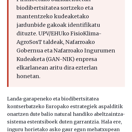
biodibertsitatea sortzeko eta
mantentzeko kudeaketako
jardunbide gakoak identifikatu
dituzte. UPV/EHUko FisioKlima-
AgroSosT taldeak, Nafarroako
Gobernua eta Nafarroako Ingurumen
Kudeaketa (GAN-NIK) enpresa
elkarlanean aritu dira ezterlan
honetan.
Landa-garapeneko eta biodibertsitatea
kontserbatzeko Europako estrategiek aspalditik
onartzen dute balio natural handiko abeltzaintza-
sistema estentsiboek duten garrantzia. Hala ere,
inguru horietako asko gaur egun mehatxupean