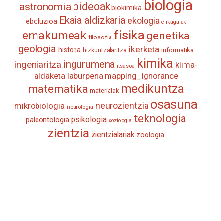
biologia
astronomia
bideoak
biokimika
Ekaia aldizkaria
ekologia
eboluzioa
elikagaiak
fisika
emakumeak
genetika
filosofia
geologia
ikerketa
historia
informatika
hizkuntzalaritza
kimika
ingurumena
ingeniaritza
klima-
itsasoa
aldaketa
laburpena
mapping_ignorance
medikuntza
matematika
materialak
osasuna
neurozientzia
mikrobiologia
neurologia
teknologia
psikologia
paleontologia
soziologia
zientzia
zientzialariak
zoologia