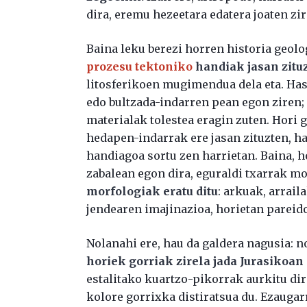
dira, eremu hezeetara edatera joaten zi
Baina leku berezi horren historia geol
prozesu tektoniko
handiak jasan zitu
litosferikoen mugimendua dela eta. Ha
edo bultzada-indarren pean egon ziren; e
materialak tolestea eragin zuten. Hori gut
hedapen-indarrak ere jasan zituzten, h
handiagoa sortu zen harrietan. Baina, h
zabalean egon dira, eguraldi txarrak mod
morfologiak eratu ditu
: arkuak, arrail
jendearen imajinazioa, horietan pareidol
Nolanahi ere, hau da galdera nagusia: n
horiek gorriak zirela jada Jurasikoan
estalitako kuartzo-pikorrak aurkitu dir
kolore gorrixka distiratsua du. Ezaugar