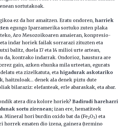
renean sortutakoak.
ogikoa ez da hor amaitzen. Eratu ondoren,
harriek
zten
egungo Iparramerika sortuko zuten plaka
steko, Aro Mesozoikoaren amaieran, konpresio-
ta indar horiek failak sorrarazi zituzten eta
xi balitz, duela 17 eta 14 milioi urte artean,
au da, kontrako indarrak. Ondorioz, haustura are
orrez gain, azken ehunka mila urteetan, egurats
elatu eta zizelkatuta, eta
higadurak askotariko
ak, haitzuloak… denek ala denek piztu dute
iak bilaraziz: elefanteak, erle abaraskak, eta abar.
ondik atera dira kolore horiek?
Badirudi hareharri
 dunak sortu zirenean;
izan ere, hematiteek
a. Mineral hori burdin oxido bat da (Fe
O
) eta
2
3
ri horrek ematen dio izena, gainera (termino