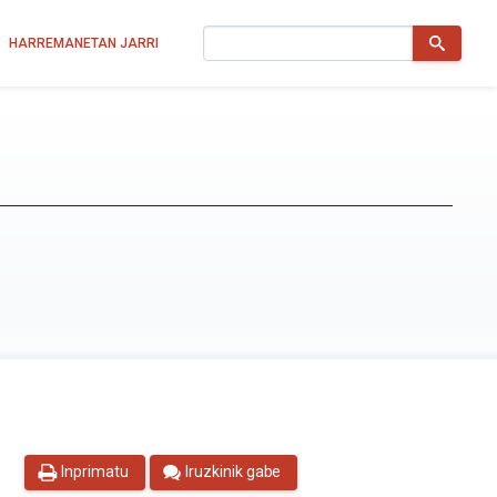
Bilatu
HARREMANETAN JARRI
Inprimatu
Iruzkinik gabe