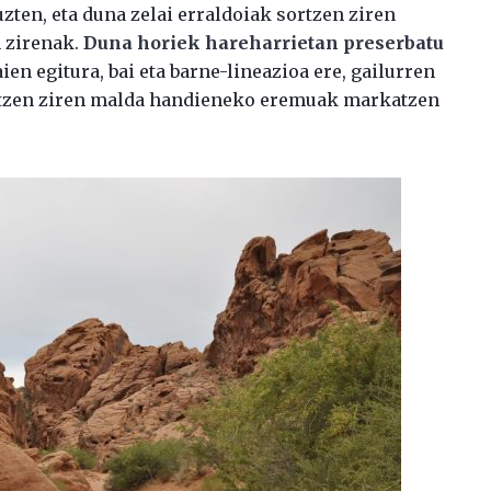
ten, eta duna zelai erraldoiak sortzen ziren
n zirenak.
Duna horiek hareharrietan preserbatu
en egitura, bai eta barne-lineazioa ere, gailurren
tatzen ziren malda handieneko eremuak markatzen