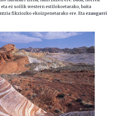
eta ez soilik western estilokoetarako, baita
entzia fikziozko ekoizpenetarako ere. Eta
ezaugarri