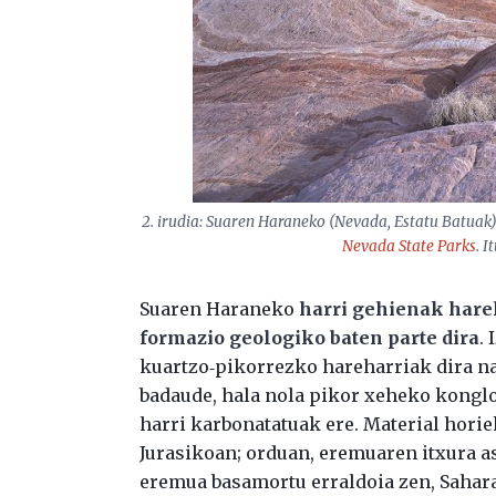
2. irudia: Suaren Haraneko (Nevada, Estatu Batuak) 
Nevada State Parks
. I
Suaren Haraneko
harri gehienak hareh
formazio geologiko baten parte dira
.
kuartzo‑pikorrezko hareharriak dira nag
badaude, hala nola pikor xeheko konglo
harri karbonatatuak ere. Material horiek
Jurasikoan; orduan, eremuaren itxura a
eremua basamortu erraldoia zen, Sahar