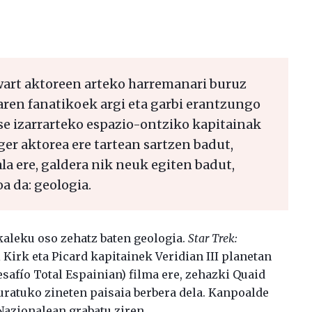
wart aktoreen arteko harremanari buruz
oaren fanatikoek argi eta garbi erantzungo
se izarrarteko espazio-ontziko kapitainak
er aktorea ere tartean sartzen badut,
la ere, galdera nik neuk egiten badut,
a da: geologia.
okaleku oso zehatz baten geologia.
Star Trek:
 Kirk eta Picard kapitainek Veridian III planetan
safío Total Espainian) filma ere, zehazki Quaid
ratuko zineten paisaia berbera dela. Kanpoalde
azionalean grabatu ziren.