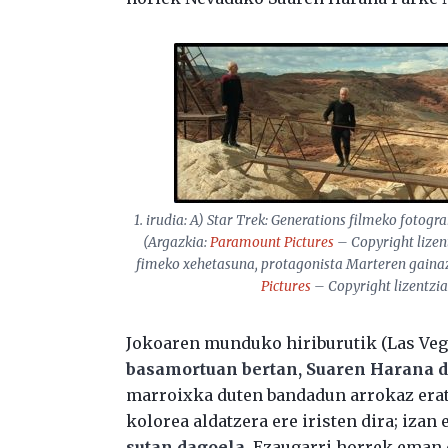
1. irudia: A)
Star
Trek: Generations
filmeko fotogram
(Argazkia:
Paramount Pictures
– Copyright lizen
fimeko xehetasuna, protagonista Marteren gainaz
Pictures
– Copyright lizentzia
Jokoaren munduko hiriburutik (Las Vega
basamortuan bertan, Suaren Harana 
marroixka duten bandadun arrokaz eratu
kolorea aldatzera ere iristen dira; izan
sutan dagoela
. Ezaugarri horrek eman 