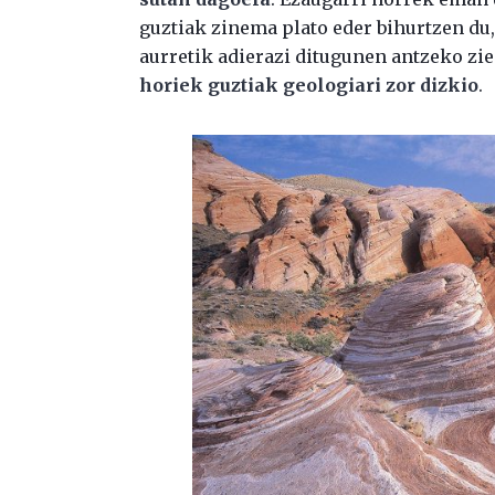
guztiak zinema plato eder bihurtzen du, 
aurretik adierazi ditugunen antzeko zi
horiek guztiak geologiari zor dizkio
.