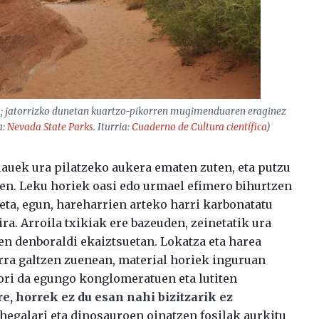
una; jatorrizko dunetan kuartzo-pikorren mugimenduaren eraginez
a:
Nevada State Parks
. Iturria:
Cuaderno de Cultura científica
)
lauek ura pilatzeko aukera ematen zuten, eta putzu
ren. Leku horiek oasi edo urmael efimero bihurtzen
 eta, egun, hareharrien arteko harri karbonatatu
ra. Arroila txikiak ere bazeuden, zeinetatik ura
ren denboraldi ekaiztsuetan. Lokatza eta harea
arra galtzen zuenean, material horiek inguruan
hori da egungo konglomeratuen eta lutiten
, horrek ez du esan nahi bizitzarik ez
 hegalari eta dinosauroen oinatzen fosilak aurkitu