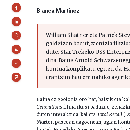
Blanca Martínez
William Shatner eta Patrick Ste
galdetzen badut, zientzia fikzi
dute: Star Trekeko USS Enterpri
dira. Baina Arnold Schwarzenegg
kontua konplikatu egiten da. Ha
erantzun hau ere nahiko ageriko
Baina ez geologia oro har, baizik eta k
Generations
filma ikusi baduzue, zehazki
duten interakzioa, bai eta
Total Recall
(De
Marten paseoan dagoenean, agian kontu
horiek Nevadako Suaren Harana Parke N