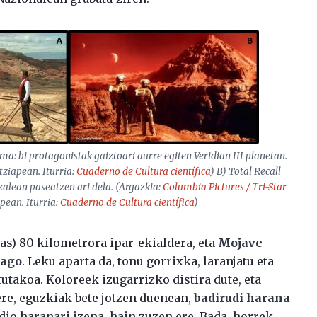
a: bi protagonistak gaiztoari aurre egiten Veridian III planetan.
tziapean. Iturria:
Cuaderno de Cultura científica
) B)
Total Recall
alean paseatzen ari dela. (Argazkia:
Columbia Pictures / Tri-Star
pean. Iturria:
Cuaderno de Cultura científica
)
s) 80 kilometrora ipar-ekialdera, eta
Mojave
dago
. Leku aparta da, tonu gorrixka, laranjatu eta
takoa. Koloreek izugarrizko distira dute, eta
 ere, eguzkiak bete jotzen duenean,
badirudi harana
dio haranari izena, hain zuzen ere. Bada, horrek