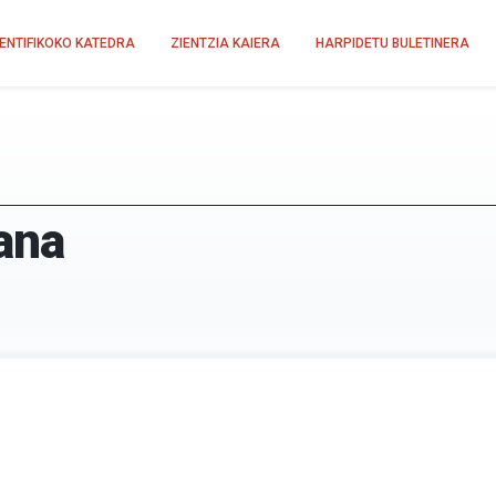
IENTIFIKOKO KATEDRA
ZIENTZIA KAIERA
HARPIDETU BULETINERA
ana