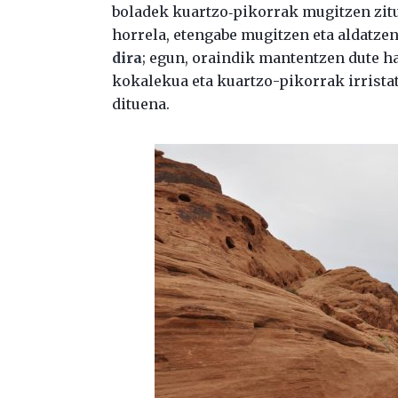
boladek kuartzo‑pikorrak mugitzen zituz
horrela, etengabe mugitzen eta aldatze
dira
; egun, oraindik mantentzen dute hai
kokalekua eta kuartzo-pikorrak irris
dituena.