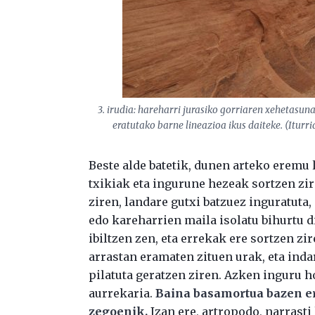
3. irudia: hareharri jurasiko gorriaren xehetas
eratutako barne lineazioa ikus daiteke. (Iturri
Beste alde batetik, dunen arteko eremu 
txikiak eta ingurune hezeak sortzen zi
ziren, landare gutxi batzuez inguratuta,
edo kareharrien maila isolatu bihurtu di
ibiltzen zen, eta errekak ere sortzen zi
arrastan eramaten zituen urak, eta ind
pilatuta geratzen ziren. Azken inguru 
aurrekaria.
Baina basamortua bazen ere
zegoenik.
Izan ere, artropodo, narrasti