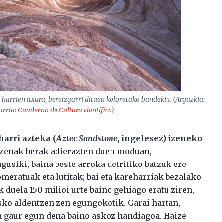
harrien itxura, bereizgarri dituen koloretako bandekin. (Argazkia:
turria:
Cuaderno de Cultura científica
)
arri azteka (
Aztec Sandstone
, ingelesez) izeneko
 Izenak berak adierazten duen moduan,
usiki, baina beste arroka detritiko batzuk ere
meratuak eta lutitak; bai eta kareharriak bezalako
 duela 150 milioi urte baino gehiago eratu ziren,
sko aldentzen zen egungokotik. Garai hartan,
a gaur egun dena baino askoz handiagoa. Haize