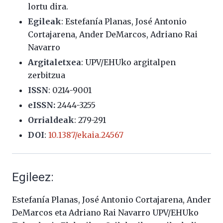
lortu dira.
Egileak
: Estefanía Planas, José Antonio
Cortajarena, Ander DeMarcos, Adriano Rai
Navarro
Argitaletxea
: UPV/EHUko argitalpen
zerbitzua
ISSN
:
0214-9001
eISSN:
2444-3255
Orrialdeak
: 279-291
DOI
:
10.1387/ekaia.24567
Egileez:
Estefanía Planas, José Antonio Cortajarena, Ander
DeMarcos eta Adriano Rai Navarro UPV/EHUko