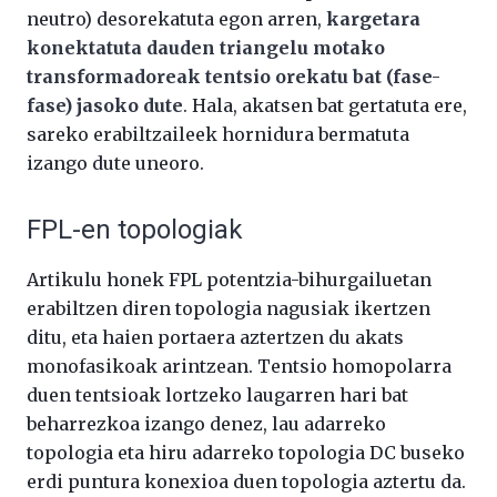
neutro) desorekatuta egon arren,
kargetara
konektatuta dauden triangelu motako
transformadoreak tentsio orekatu bat (fase-
fase) jasoko dute
. Hala, akatsen bat gertatuta ere,
sareko erabiltzaileek hornidura bermatuta
izango dute uneoro.
FPL-en topologiak
Artikulu honek FPL potentzia-bihurgailuetan
erabiltzen diren topologia nagusiak ikertzen
ditu, eta haien portaera aztertzen du akats
monofasikoak arintzean. Tentsio homopolarra
duen tentsioak lortzeko laugarren hari bat
beharrezkoa izango denez, lau adarreko
topologia eta hiru adarreko topologia DC buseko
erdi puntura konexioa duen topologia aztertu da.