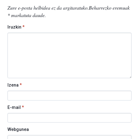
Zure e-posta helbidea ez da argitaratuko.
Beharrezko eremuak
*
markatuta daude
.
Iruzkin
*
Izena
*
E-mail
*
Webgunea