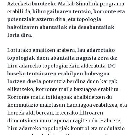
Azterketa burutzeko Matlab-Simulink programa
erabili da,
bihurgailuaren tentsio, korronte eta
potentziak aztertu dira, eta topologia
bakoitzaren abantailak eta desabantailak
lortu dira
.
Lortutako emaitzen arabera,
lau adarretako
topologiak duen abantaila nagusia zera da:
hiru adarreko topologiarekin alderatuta,
DC
buseko tentsioaren erabilpen hobeagoa
lortzen duela
potentzia berdina duen kargak
elikatzeko, korronte maila baxuagoa erabilita.
Korronte maila txikiagoak ahalbidetzen du
kommutazio maiztasun handiagoa erabiltzea, eta
horrek aldi berean, irteerako filtroaren
dimentsioen murrizpena eragiten du. Hala ere,
hiru adarreko topologiak kontrol eta modulazio