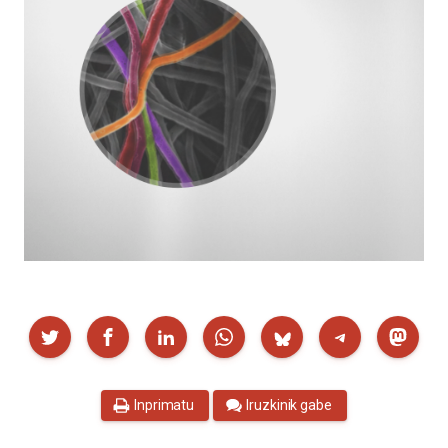
Partekatu
Inprimatu
Iruzkinik gabe