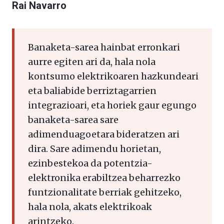
Rai Navarro
Banaketa-sarea hainbat erronkari
aurre egiten ari da, hala nola
kontsumo elektrikoaren hazkundeari
eta baliabide berriztagarrien
integrazioari, eta horiek gaur egungo
banaketa-sarea sare
adimenduagoetara bideratzen ari
dira. Sare adimendu horietan,
ezinbestekoa da potentzia-
elektronika erabiltzea beharrezko
funtzionalitate berriak gehitzeko,
hala nola, akats elektrikoak
arintzeko.