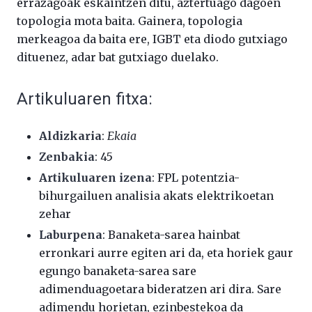
errazagoak eskaintzen ditu, aztertuago dagoen
topologia mota baita. Gainera, topologia
merkeagoa da baita ere, IGBT eta diodo gutxiago
dituenez, adar bat gutxiago duelako.
Artikuluaren fitxa:
Aldizkaria
:
Ekaia
Zenbakia
: 45
Artikuluaren izena
: FPL potentzia-
bihurgailuen analisia akats elektrikoetan
zehar
Laburpena
: Banaketa-sarea hainbat
erronkari aurre egiten ari da, eta horiek gaur
egungo banaketa-sarea sare
adimenduagoetara bideratzen ari dira. Sare
adimendu horietan, ezinbestekoa da