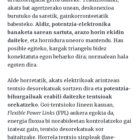
akats bat agertzerako unean, deskonexioa
burutuko da saretik, gainkorronteetatik
babesteko.
Aldiz, potentzia-elektronika
banaketa sarean sartuta, arazo horin ekidin
daiteke
, eta hornidura uneoro mantendu. Hau
posible egiteko, kargak triangelu bidez
konektatuta egon beharko dira; normalean hala
egoten dira.
Alde horretatik, akats elektrikoak arintzean
tentsio desorekatuak sortzen dira eta
potentzia-
bihurgailuak erabili daitezke tentsioak
orekatzeko
. Goi-tentsioko lineen kasuan,
Flexible Power Links
(FPL) aukera egokia da,
energia fluxua bi norabideetan kontrolatzeko gai
izateaz gain, tentsio desorekatuak sor
baitaitzake. Horrela tentsio sinpleak (fase-