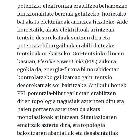
potentzia-elektronika erabiltzea beharrezko
funtzionalitate berriak gehitzeko; horietako
bat akats elektrikoak arintzea litzateke. Alde
horretatik, akats elektrikoak arintzean
tentsio desorekatuak sortzen dira eta
potentzia-bihurgailuak erabili daitezke
tentsioak orekatzeko. Goi-tentsioko lineen
kasuan,
Flexible Power Links
(FPL) aukera
egokia da, energia-fluxua bi norabideetan
kontrolatzeko gai izateaz gain, tentsio
desorekatuak sor baititzake. Artikulu honek
FPL potentzia-bihurgailuetan erabiltzen
diren topologia nagusiak aztertzen ditu eta
haien portaera aztertzen du akats
monofasikoak arintzean. Simulazioaren
emaitzak aztertu dira, eta topologia
bakoitzaren abantailak eta desabantailak