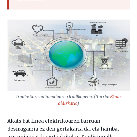
Irudia: Sare adimenduaren irudikapena. (Iturria:
Ekaia
aldizkaria
)
Akats bat linea elektrikoaren barruan
desiragarria ez den gertakaria da, eta hainbat
arrazoiengatik gerta daiteke. Tradizionalki,