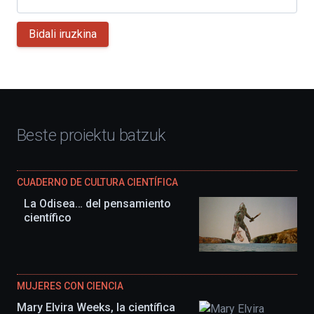
Bidali iruzkina
Beste proiektu batzuk
CUADERNO DE CULTURA CIENTÍFICA
La Odisea… del pensamiento
científico
MUJERES CON CIENCIA
Mary Elvira Weeks, la científica