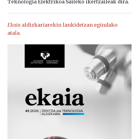
Teknologia Elektrikoa Saileko ikertzaileak dira.
Ekaia
aldizkariarekin lankidetzan egindako
atala.