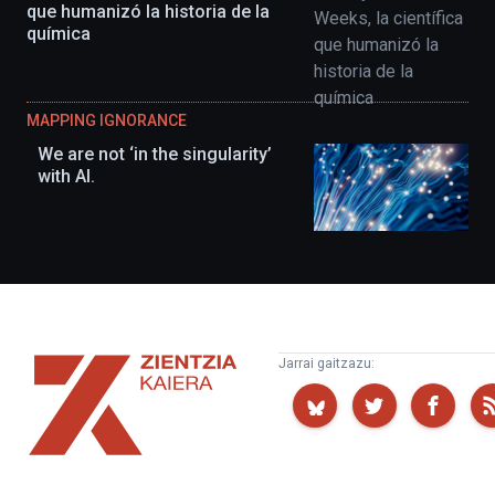
que humanizó la historia de la
química
MAPPING IGNORANCE
We are not ‘in the singularity’
with AI.
Zientzia
Jarrai gaitzazu:
Kaiera