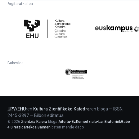
Argitaratzailea:
Kultura
Euskampus
Zientifikoko
Fundazioa
Katedra
Babeslea:
Eusko
Jaurlaritza
-
Lehendakaritza
UPV
/
EHU
ren
Kultura Zientifikoko Katedra
ren bloga
—
ISSN
2445-3897
—
Bilbon editatua
©
2026
Zientzia Kaiera
bloga
Aitortu-EzKomertziala-LanEratorririkGabe
4.0 Nazioartekoa Baimen
baten mende dago