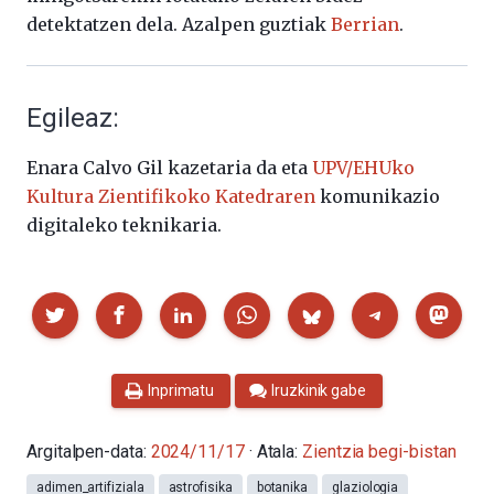
detektatzen dela. Azalpen guztiak
Berrian
.
Egileaz:
Enara Calvo Gil kazetaria da eta
UPV/EHUko
Kultura Zientifikoko Katedraren
komunikazio
digitaleko teknikaria.
Partekatu
Inprimatu
Iruzkinik gabe
Argitalpen-data:
2024/11/17
· Atala:
Zientzia begi-bistan
adimen_artifiziala
astrofisika
botanika
glaziologia