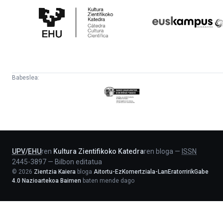
Zientifikoko
Fundazioa
Katedra
Babeslea:
Eusko
Jaurlaritza
-
Lehendakaritza
UPV
/
EHU
ren
Kultura Zientifikoko Katedra
ren bloga
—
ISSN
2445-3897
—
Bilbon editatua
©
2026
Zientzia Kaiera
bloga
Aitortu-EzKomertziala-LanEratorririkGabe
4.0 Nazioartekoa Baimen
baten mende dago