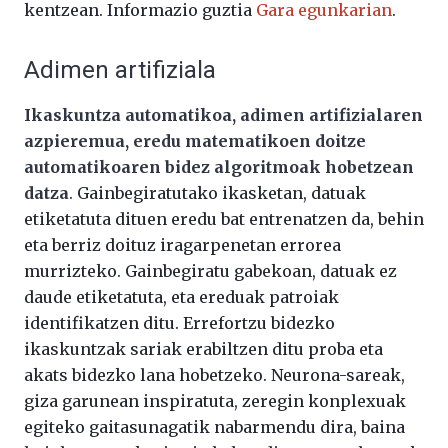
kentzean. Informazio guztia
Gara egunkarian
.
Adimen artifiziala
Ikaskuntza automatikoa, adimen artifizialaren
azpieremua, eredu matematikoen doitze
automatikoaren bidez algoritmoak hobetzean
datza
. Gainbegiratutako ikasketan, datuak
etiketatuta dituen eredu bat entrenatzen da, behin
eta berriz doituz iragarpenetan errorea
murrizteko. Gainbegiratu gabekoan, datuak ez
daude etiketatuta, eta ereduak patroiak
identifikatzen ditu. Errefortzu bidezko
ikaskuntzak sariak erabiltzen ditu proba eta
akats bidezko lana hobetzeko. Neurona-sareak,
giza garunean inspiratuta, zeregin konplexuak
egiteko gaitasunagatik nabarmendu dira, baina