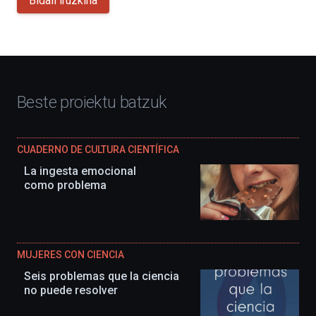
Bidali iruzkina
Beste proiektu batzuk
CUADERNO DE CULTURA CIENTÍFICA
La ingesta emocional
como problema
MUJERES CON CIENCIA
Seis problemas que la ciencia
no puede resolver