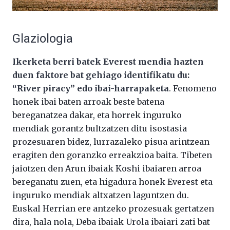
Glaziologia
Ikerketa berri batek Everest mendia hazten
duen faktore bat gehiago identifikatu du:
“River piracy” edo ibai-harrapaketa
. Fenomeno
honek ibai baten arroak beste batena
bereganatzea dakar, eta horrek inguruko
mendiak gorantz bultzatzen ditu isostasia
prozesuaren bidez, lurrazaleko pisua arintzean
eragiten den goranzko erreakzioa baita. Tibeten
jaiotzen den Arun ibaiak Koshi ibaiaren arroa
bereganatu zuen, eta higadura honek Everest eta
inguruko mendiak altxatzen laguntzen du.
Euskal Herrian ere antzeko prozesuak gertatzen
dira, hala nola, Deba ibaiak Urola ibaiari zati bat