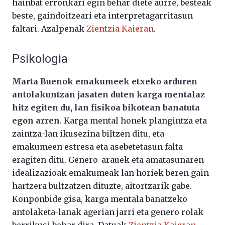
hainbat erronkari egin behar diete aurre, besteak
beste, gaindoitzeari eta interpretagarritasun
faltari. Azalpenak
Zientzia Kaieran
.
Psikologia
Marta Buenok emakumeek etxeko arduren
antolakuntzan jasaten duten karga mentalaz
hitz egiten du, lan fisikoa bikotean banatuta
egon arren
. Karga mental honek plangintza eta
zaintza-lan ikusezina biltzen ditu, eta
emakumeen estresa eta asebetetasun falta
eragiten ditu. Genero-arauek eta amatasunaren
idealizazioak emakumeak lan horiek beren gain
hartzera bultzatzen dituzte, aitortzarik gabe.
Konponbide gisa, karga mentala banatzeko
antolaketa-lanak agerian jarri eta genero rolak
berrikusi behar dira. Datuak
Zientzia Kaieran
.