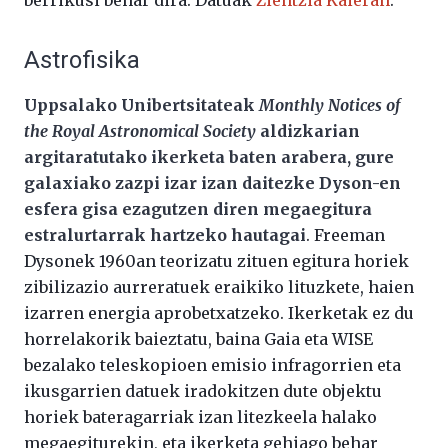
Astrofisika
Uppsalako Unibertsitateak
Monthly Notices of
the Royal Astronomical Society
aldizkarian
argitaratutako ikerketa baten arabera, gure
galaxiako zazpi izar izan daitezke Dyson-en
esfera gisa ezagutzen diren megaegitura
estralurtarrak hartzeko hautagai
. Freeman
Dysonek 1960an teorizatu zituen egitura horiek
zibilizazio aurreratuek eraikiko lituzkete, haien
izarren energia aprobetxatzeko. Ikerketak ez du
horrelakorik baieztatu, baina Gaia eta WISE
bezalako teleskopioen emisio infragorrien eta
ikusgarrien datuek iradokitzen dute objektu
horiek bateragarriak izan litezkeela halako
megaegiturekin, eta ikerketa gehiago behar