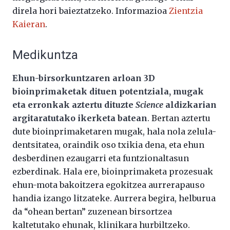
direla hori baieztatzeko. Informazioa
Zientzia
Kaieran
.
Medikuntza
Ehun-birsorkuntzaren arloan 3D
bioinprimaketak dituen potentziala, mugak
eta erronkak aztertu dituzte
Science
aldizkarian
argitaratutako ikerketa batean
. Bertan aztertu
dute bioinprimaketaren mugak, hala nola zelula-
dentsitatea, oraindik oso txikia dena, eta ehun
desberdinen ezaugarri eta funtzionaltasun
ezberdinak. Hala ere, bioinprimaketa prozesuak
ehun-mota bakoitzera egokitzea aurrerapauso
handia izango litzateke. Aurrera begira, helburua
da “ohean bertan” zuzenean birsortzea
kaltetutako ehunak, klinikara hurbiltzeko.