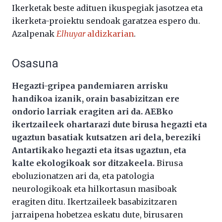
Ikerketak beste adituen ikuspegiak jasotzea eta
ikerketa-proiektu sendoak garatzea espero du.
Azalpenak
Elhuyar
aldizkarian
.
Osasuna
Hegazti-gripea pandemiaren arrisku
handikoa izanik, orain basabizitzan ere
ondorio larriak eragiten ari da. AEBko
ikertzaileek ohartarazi dute birusa hegazti eta
ugaztun basatiak kutsatzen ari dela, bereziki
Antartikako hegazti eta itsas ugaztun, eta
kalte ekologikoak sor ditzakeela.
Birusa
eboluzionatzen ari da, eta patologia
neurologikoak eta hilkortasun masiboak
eragiten ditu. Ikertzaileek basabizitzaren
jarraipena hobetzea eskatu dute, birusaren