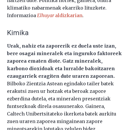
hartzen dute. Politika horiek, gainera, onura
klimatiko nabarmenak ekarriko lituzkete.
Informazioa
Elhuyar
aldizkarian
.
Kimika
Urak, nahiz eta zaporerik ez duela uste izan,
bere osagai mineralek eta inguruko faktoreek
zaporea ematen diote. Gatz mineralek,
karbono dioxidoak eta lurralde bakoitzaren
ezaugarriek eragiten dute uraren zaporean.
Bilboko Zientzia Astean egindako tailer batek
erakutsi zuen ur hotzak eta beroak zapore
ezberdina dutela, eta mineralen presentziak
funtsezkoak direla osasunerako. Gainera,
Caltech Unibertsitateko ikerketa batek aurkitu
zuen uraren zaporea mingainean zapore
mingotsarekin lotutako zelulen bidez