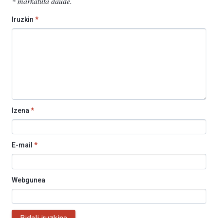
*
markatuta daude
.
Iruzkin
*
Izena
*
E-mail
*
Webgunea