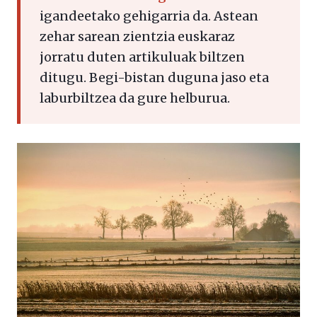
igandeetako gehigarria da. Astean
zehar sarean zientzia euskaraz
jorratu duten artikuluak biltzen
ditugu. Begi-bistan duguna jaso eta
laburbiltzea da gure helburua.