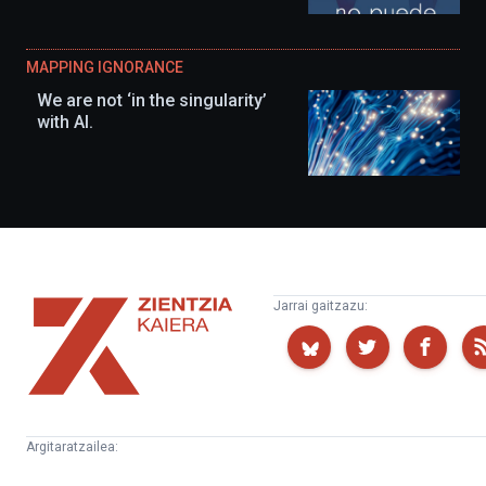
MAPPING IGNORANCE
We are not ‘in the singularity’
with AI.
Zientzia
Jarrai gaitzazu:
Kaiera
Argitaratzailea:
Kultura
Euskampus