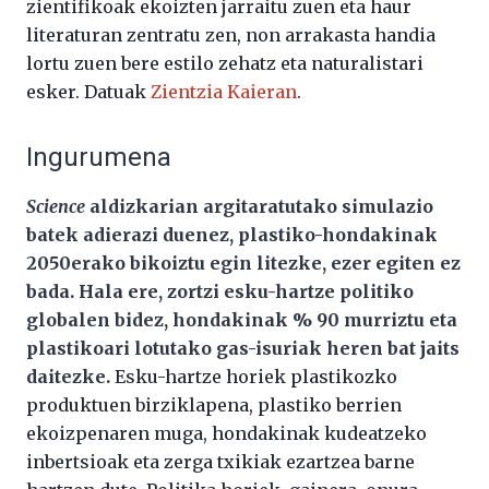
zientifikoak ekoizten jarraitu zuen eta haur
literaturan zentratu zen, non arrakasta handia
lortu zuen bere estilo zehatz eta naturalistari
esker. Datuak
Zientzia Kaieran
.
Ingurumena
Science
aldizkarian argitaratutako simulazio
batek adierazi duenez, plastiko-hondakinak
2050erako bikoiztu egin litezke, ezer egiten ez
bada. Hala ere, zortzi esku-hartze politiko
globalen bidez, hondakinak % 90 murriztu eta
plastikoari lotutako gas-isuriak heren bat jaits
daitezke.
Esku-hartze horiek plastikozko
produktuen birziklapena, plastiko berrien
ekoizpenaren muga, hondakinak kudeatzeko
inbertsioak eta zerga txikiak ezartzea barne