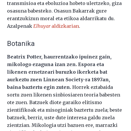
transmisioa eta eboluzioa hobeto ulertzeko, giza
osasuna babesteko. Osasun Bakarrak gure
erantzukizun moral eta etikoa aldarrikatu du.
Azalpenak
Elhuyar
aldizkarian
.
Botanika
Beatrix Potter, haurrentzako ipuinez gain,
mikologo ezaguna izan zen. Espora eta
likenen ernetzeari buruzko ikerketa bat
aurkeztu zuen Linnean Society-ra 1897an,
baina baztertu egin zuten.
Horrek eztabaida
sortu zuen likenen sinbiosiaren teoria babesten
ote zuen. Batzuek diote garaiko elitismo
zientifikoak eta misoginiak baztertu zuela; beste
batzuek, berriz, uste dute interesa galdu zuela
zientzian. Mikologia utzi bazuen ere, marrazki