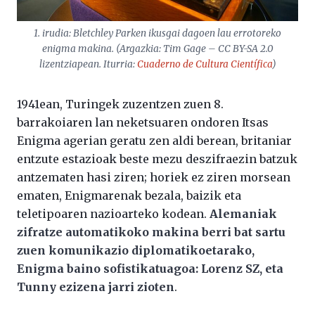
1. irudia: Bletchley Parken ikusgai dagoen lau errotoreko
enigma makina. (Argazkia: Tim Gage – CC BY-SA 2.0
lizentziapean. Iturria:
Cuaderno de Cultura Científica
)
1941ean, Turingek zuzentzen zuen 8.
barrakoiaren lan neketsuaren ondoren Itsas
Enigma agerian geratu zen aldi berean, britaniar
entzute estazioak beste mezu deszifraezin batzuk
antzematen hasi ziren; horiek ez ziren morsean
ematen, Enigmarenak bezala, baizik eta
teletipoaren nazioarteko kodean.
Alemaniak
zifratze automatikoko makina berri bat sartu
zuen komunikazio diplomatikoetarako,
Enigma baino sofistikatuagoa: Lorenz SZ, eta
Tunny ezizena jarri zioten
.