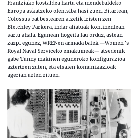
Frantziako kostaldea hartu eta mendebaldeko
Europa askatzeko ofentsiba hasi zuen. Bitartean,
Colossus bat bestearen atzetik iristen zen
Bletchley Parkera, indar aliatuak kontinentean
sartu ahala. Egunean hogeita lau orduz, astean
zazpi egunez, WRENen armada batek ―Women ‘s
Royal Naval Serviceko emakumeak― atsedenik
gabe Tunny makinen eguneroko konfigurazioa
aztertzen zuten, eta etsaien komunikazioak
agerian uzten zituen.