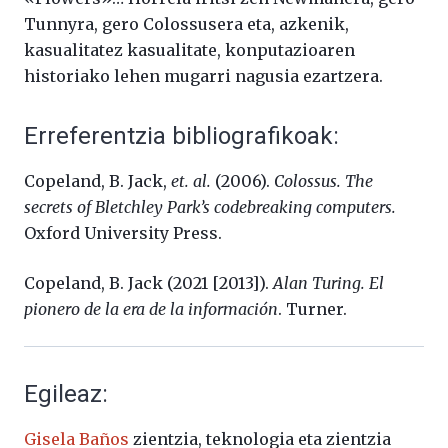
Tunnyra, gero Colossusera eta, azkenik,
kasualitatez kasualitate, konputazioaren
historiako lehen mugarri nagusia ezartzera.
Erreferentzia bibliografikoak:
Copeland, B. Jack,
et. al.
(2006).
Colossus. The
secrets of Bletchley Park’s codebreaking computers.
Oxford University Press.
Copeland, B. Jack (2021 [2013]).
Alan Turing. El
pionero de la era de la informaci
ón
. Turner.
Egileaz:
Gisela
Baños
zientzia,
teknologia
eta
zientzia