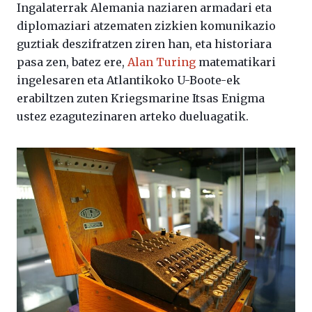
Ingalaterrak Alemania naziaren armadari eta
diplomaziari atzematen zizkien komunikazio
guztiak deszifratzen ziren han, eta historiara
pasa zen, batez ere,
Alan Turing
matematikari
ingelesaren eta Atlantikoko U-Boote-ek
erabiltzen zuten Kriegsmarine Itsas Enigma
ustez ezagutezinaren arteko dueluagatik.