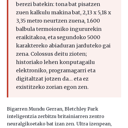
berezi batekin: tona bat pisatzen
zuen kalkulu makina bat, 2,13 x 5,18 x
3,35 metro neurtzen zuena, 1.600
balbula termoioniko ingururekin
eraikitakoa, eta segundoko 5000
karaktereko abiaduran jarduteko gai
zena. Colossus deitu zioten;
historiako lehen konputagailu
elektroniko, programagarri eta
digitaltzat jotzen da… eta ez
existitzeko zorian egon zen.
Bigarren Mundu Gerran, Bletchley Park
inteligentzia zerbitzu britainiarren zentro
neuralgikoetako bat izan zen. Ultra izenpean,