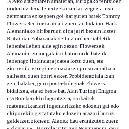
1939ko abuztuaren amaieran, Europako tentsioen
ondorioz dena lehertzeko zorian zegoela, oso
zentratuta ez zegoen goi-karguren batek Tommy
Flowers Berlinera bidali zuen lan bidaian. Hark
Alemaniako hiriburuan oina jarri bezain laster,
Britainiar Enbaxadak deitu zion herrialdetik
lehenbailehen alde egin zezan. Flowersek
Alemaniaren mugak itxi baino ordu batzuk
lehenago Holandara joatea lortu zuen, eta,
ziurrenik, erregimen naziaren preso amaitzea
saihestu zuen horri esker. Probidentziala izan
zen, halaber, gero posta-bulegoak Flowers
bidaltzea, eta ez beste bat, Alan Turingi Enigma
eta Bomberekin laguntzera; norbaitek
matematikariari ingeniaritzako edozein gai edo
ekiporekin gertatutako edozein arazori buruz
galdetzen zionean, Alanek hau erantzuten zuen:
«Flowers»… Horrela iritsi zen Newmanera, gero