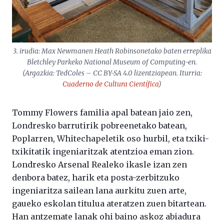
3. irudia: Max Newmanen Heath Robinsonetako baten erreplika
Bletchley Parkeko National Museum of Computing-en.
(Argazkia: TedColes – CC BY-SA 4.0 lizentziapean. Iturria:
Cuaderno de Cultura Científica
)
Tommy Flowers familia apal batean jaio zen,
Londresko barrutirik pobreenetako batean,
Poplarren, Whitechapeletik oso hurbil, eta txiki-
txikitatik ingeniaritzak atentzioa eman zion.
Londresko Arsenal Realeko ikasle izan zen
denbora batez, harik eta posta-zerbitzuko
ingeniaritza sailean lana aurkitu zuen arte,
gaueko eskolan titulua ateratzen zuen bitartean.
Han antzemate lanak ohi baino askoz abiadura