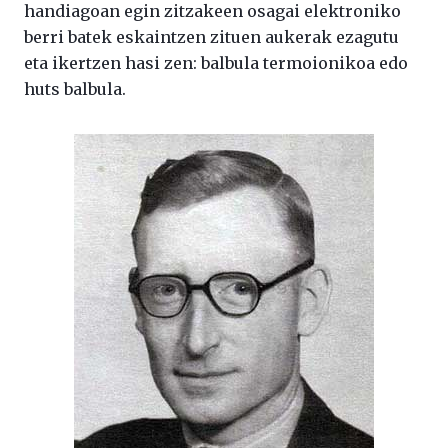
handiagoan egin zitzakeen osagai elektroniko
berri batek eskaintzen zituen aukerak ezagutu
eta ikertzen hasi zen: balbula termoionikoa edo
huts balbula.