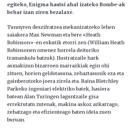
egiteko, Enigma hautsi ahal izateko Bombe-ak
behar izan ziren bezalax
e.
Tunnyren deszifratzea mekanizatzeko lehen
saiakera Max Newman eta bere «Heath
Robinson»-en eskutik etorri zen (William Heath
Robinsonen omenez horrela deituriko
tramankulu batzuk). Ilustratzaile hark
asmakizun bizarroen marrazkiak egin ohi
zituen, horien geldotasuna, zehaztasunik eza eta
gainberotzeko joera zirela eta. Baina Bletchley
Parkeko ingeniari elektriko batek, hasiera
batean Alan Turingen laguntzaile gisa
errekrutatu zutenak, makina askoz azkarrago,
zehatzago eta efizienteago baten ideia zuen
buruan.