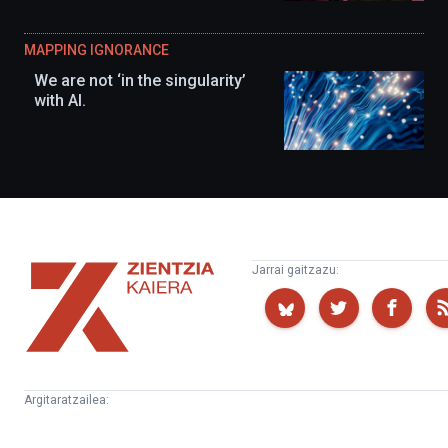
MAPPING IGNORANCE
We are not ‘in the singularity’
with AI.
Zientzia
Jarrai gaitzazu:
Kaiera
Argitaratzailea:
Kultura
Euskampus