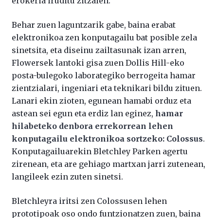
erokeria iruditu zitzaien.
Behar zuen laguntzarik gabe, baina erabat
elektronikoa zen konputagailu bat posible zela
sinetsita, eta diseinu zailtasunak izan arren,
Flowersek lantoki gisa zuen Dollis Hill-eko
posta-bulegoko laborategiko berrogeita hamar
zientzialari, ingeniari eta teknikari bildu zituen.
Lanari ekin zioten, egunean hamabi orduz eta
astean sei egun eta erdiz lan eginez,
hamar
hilabeteko denbora errekorrean lehen
konputagailu elektronikoa sortzeko: Colossus
.
Konputagailuarekin Bletchley Parken agertu
zirenean, eta are gehiago martxan jarri zutenean,
langileek ezin zuten sinetsi.
Bletchleyra iritsi zen Colossusen lehen
prototipoak oso ondo funtzionatzen zuen, baina