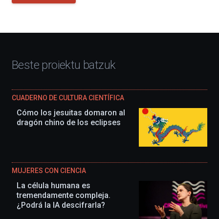
Beste proiektu batzuk
CUADERNO DE CULTURA CIENTÍFICA
Cómo los jesuitas domaron al
dragón chino de los eclipses
MUJERES CON CIENCIA
La célula humana es
tremendamente compleja.
¿Podrá la IA descifrarla?