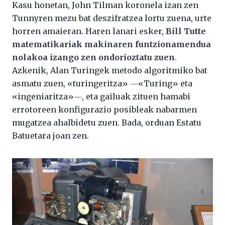
Kasu honetan, John Tilman koronela izan zen
Tunnyren mezu bat deszifratzea lortu zuena, urte
horren amaieran. Haren lanari esker,
Bill Tutte
matematikariak makinaren funtzionamendua
nolakoa izango zen ondorioztatu zuen
.
Azkenik, Alan Turingek metodo algoritmiko bat
asmatu zuen, «turingeritza» ―«Turing» eta
«ingeniaritza»―, eta gailuak zituen hamabi
errotoreen konfigurazio posibleak nabarmen
mugatzea ahalbidetu zuen. Bada, orduan Estatu
Batuetara joan zen.