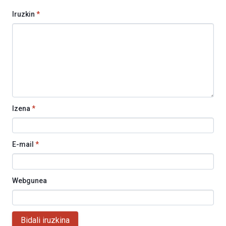
Iruzkin
*
Izena
*
E-mail
*
Webgunea
Bidali iruzkina