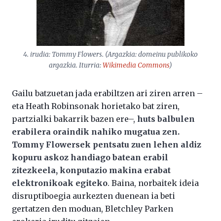
4. irudia: Tommy Flowers. (Argazkia: domeinu publikoko
argazkia. Iturria:
Wikimedia Commons
)
Gailu batzuetan jada erabiltzen ari ziren arren –
eta Heath Robinsonak horietako bat ziren,
partzialki bakarrik bazen ere–,
huts balbulen
erabilera oraindik nahiko mugatua zen.
Tommy Flowersek pentsatu zuen lehen aldiz
kopuru askoz handiago batean erabil
zitezkeela, konputazio makina erabat
elektronikoak egiteko
. Baina, norbaitek ideia
disruptiboegia aurkezten duenean ia beti
gertatzen den moduan, Bletchley Parken