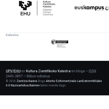
Zientifikoko
Fundazioa
Katedra
Babeslea:
Eusko
Jaurlaritza
-
Lehendakaritza
UPV
/
EHU
ren
Kultura Zientifikoko Katedra
ren bloga
—
ISSN
2445-3897
—
Bilbon editatua
©
2026
Zientzia Kaiera
bloga
Aitortu-EzKomertziala-LanEratorririkGabe
4.0 Nazioartekoa Baimen
baten mende dago