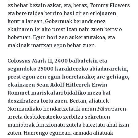
ez behar bezain azkar, eta, beraz, Tommy Flowers
eta bere taldea berriro hasi ziren erlojuaren
kontra lanean, Gobernuak beranduenez
ekainaren 1erako prest izan nahi zuen bertsio
hobetuan. Egun hori zen aukeratutakoa, eta
makinak martxan egon behar zuen.
Colossus Mark II, 2400 balbulekin eta
segundoko 25000 karaktereko abiadurarekin,
prest egon zen egun horretarako; are gehiago,
ekainaren 5ean Adolf Hitlerrek Erwin
Rommel mariskalari bidaliko mezu bat
deszifratzea lortu zuen
. Bertan, aliatuek
Normandiako hondartzetatik urrun
Führer
raren
arreta desbideratzeko zerbitzu sekretuen
maniobrak funtzionatu zutela baieztatu ahal izan
zuten. Hurrengo egunean, armada aliatuak