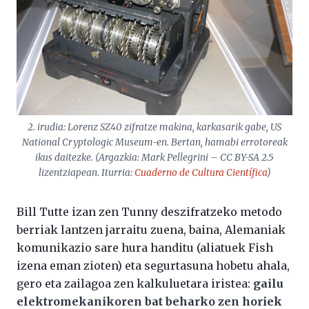
2. irudia: Lorenz SZ40 zifratze makina, karkasarik gabe, US
National Cryptologic Museum-en. Bertan, hamabi errotoreak
ikus daitezke. (Argazkia: Mark Pellegrini – CC BY-SA 2.5
lizentziapean. Iturria:
Cuaderno de Cultura Científica
)
Bill Tutte izan zen Tunny deszifratzeko metodo
berriak lantzen jarraitu zuena, baina, Alemaniak
komunikazio sare hura handitu (aliatuek Fish
izena eman zioten) eta segurtasuna hobetu ahala,
gero eta zailagoa zen kalkuluetara iristea:
gailu
elektromekanikoren bat beharko zen horiek