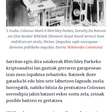
5. irudia: Colossus Mark II Bletchley Parken, Dorothy Du Boisson
eta Elsie Booker WRENak (Women’s Royal Naval Service) hura
erabiltzen ari zirela, 1943an. (Argazkia: egile ezezaguna –
domeinu publikoko argazkia. Iturria:
Wikimedia Commons
)
Sarritan egin dira saiakerak Bletchley Parkeko
kriptoanalisi lan guztiak gerraren garapenean
izan zuen inpaktua zehazteko. Batzuek diote
gatazka bi edo hiru urte laburtzen lagundu zuela;
horregatik, nahiko bitxia da pentsatzea Colossus
serendipia jakin batzuei esker sortu zela, zeinak
posible baitzen ez gertatzea.