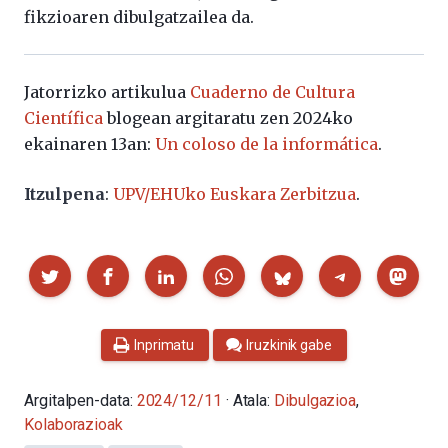
fikzioaren
dibulgatzailea
da.
Jatorrizko artikulua
Cuaderno de Cultura
Científica
blogean argitaratu zen 2024ko
ekainaren 13an:
Un coloso de la informática
.
Itzulpena
:
UPV/EHUko Euskara Zerbitzua
.
Partekatu
Inprimatu
Iruzkinik gabe
Argitalpen-data:
2024/12/11
· Atala:
Dibulgazioa
,
Kolaborazioak