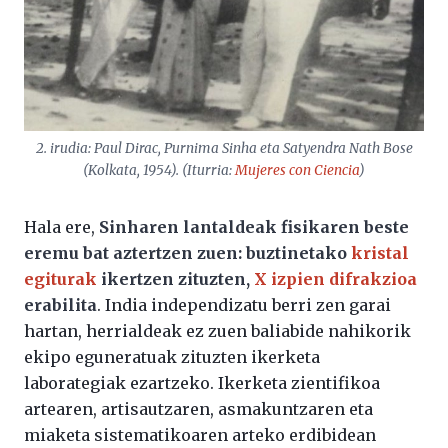
2. irudia: Paul Dirac, Purnima Sinha eta Satyendra Nath Bose
(Kolkata, 1954). (Iturria:
Mujeres con Ciencia
)
Hala ere,
Sinharen lantaldeak fisikaren beste
eremu bat aztertzen zuen: buztinetako
kristal
egiturak
ikertzen zituzten,
X izpien difrakzioa
erabilita
. India independizatu berri zen garai
hartan, herrialdeak ez zuen baliabide nahikorik
ekipo eguneratuak zituzten ikerketa
laborategiak ezartzeko. Ikerketa zientifikoa
artearen, artisautzaren, asmakuntzaren eta
miaketa sistematikoaren arteko erdibidean