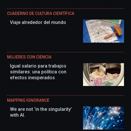
CUADERNO DE CULTURA CIENTÍFICA
Viaje alrededor del mundo
MUJERES CON CIENCIA
Igual salario para trabajos
similares: una política con
efectos inesperados
MAPPING IGNORANCE
We are not ‘in the singularity’
with AI.