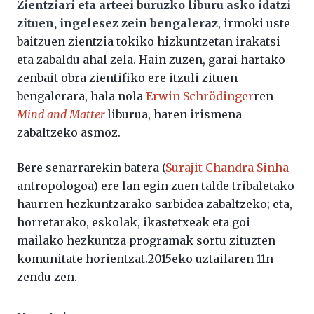
Zientziari eta arteei buruzko liburu asko idatzi
zituen, ingelesez zein bengaleraz
, irmoki uste
baitzuen zientzia tokiko hizkuntzetan irakatsi
eta zabaldu ahal zela. Hain zuzen, garai hartako
zenbait obra zientifiko ere itzuli zituen
bengalerara, hala nola
Erwin Schrödinger
ren
Mind and Matter
liburua, haren irismena
zabaltzeko asmoz.
Bere senarrarekin batera (
Surajit Chandra Sinha
antropologoa) ere lan egin zuen talde tribaletako
haurren hezkuntzarako sarbidea zabaltzeko; eta,
horretarako, eskolak, ikastetxeak eta goi
mailako hezkuntza programak sortu zituzten
komunitate horientzat.2015eko uztailaren 11n
zendu zen.