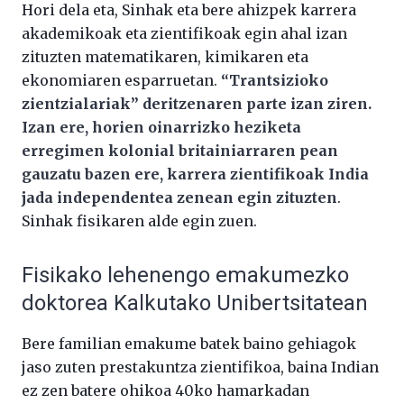
Hori dela eta, Sinhak eta bere ahizpek karrera
akademikoak eta zientifikoak egin ahal izan
zituzten matematikaren, kimikaren eta
ekonomiaren esparruetan.
“Trantsizioko
zientzialariak” deritzenaren parte izan ziren.
Izan ere, horien oinarrizko heziketa
erregimen kolonial britainiarraren pean
gauzatu bazen ere, karrera zientifikoak India
jada independentea zenean egin zituzten
.
Sinhak fisikaren alde egin zuen.
Fisikako lehenengo emakumezko
doktorea Kalkutako Unibertsitatean
Bere familian emakume batek baino gehiagok
jaso zuten prestakuntza zientifikoa, baina Indian
ez zen batere ohikoa 40ko hamarkadan