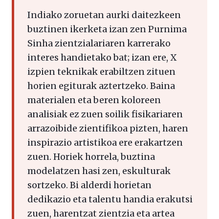
Indiako zoruetan aurki daitezkeen
buztinen ikerketa izan zen Purnima
Sinha zientzialariaren karrerako
interes handietako bat; izan ere, X
izpien teknikak erabiltzen zituen
horien egiturak aztertzeko. Baina
materialen eta beren koloreen
analisiak ez zuen soilik fisikariaren
arrazoibide zientifikoa pizten, haren
inspirazio artistikoa ere erakartzen
zuen. Horiek horrela, buztina
modelatzen hasi zen, eskulturak
sortzeko. Bi alderdi horietan
dedikazio eta talentu handia erakutsi
zuen, harentzat zientzia eta artea