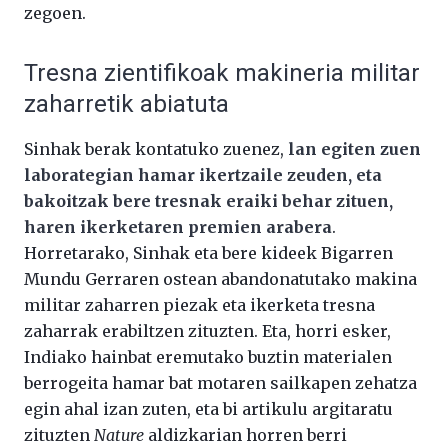
zegoen.
Tresna zientifikoak makineria militar
zaharretik abiatuta
Sinhak berak kontatuko zuenez,
lan egiten zuen
laborategian hamar ikertzaile zeuden, eta
bakoitzak bere tresnak eraiki behar zituen,
haren ikerketaren premien arabera
.
Horretarako, Sinhak eta bere kideek Bigarren
Mundu Gerraren ostean abandonatutako makina
militar zaharren piezak eta ikerketa tresna
zaharrak erabiltzen zituzten. Eta, horri esker,
Indiako hainbat eremutako buztin materialen
berrogeita hamar bat motaren sailkapen zehatza
egin ahal izan zuten, eta bi artikulu argitaratu
zituzten
Nature
aldizkarian horren berri