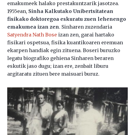
emakumeek halako prestakuntzarik jasotzea.
1955ean,
Sinha Kalkutako Unibertsitatean
fisikako doktoregoa eskuratu zuen lehenengo
emakumea izan zen
. Sinharen zuzendaria
Satyendra Nath Bose
izan zen, garai hartako
fisikari ospetsua, fisika kuantikoaren eremuan
ekarpen handiak egin zituena. Boseri buruzko
legatu biografiko gehiena Sinharen beraren
eskutik jaso dugu; izan ere, zenbait liburu
argitaratu zituen bere maisuari buruz.