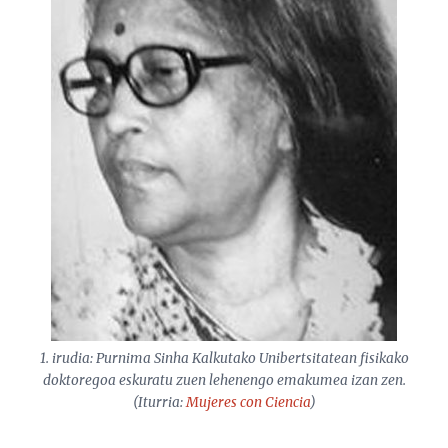
1. irudia: Purnima Sinha Kalkutako Unibertsitatean fisikako
doktoregoa eskuratu zuen lehenengo emakumea izan zen.
(Iturria:
Mujeres con Ciencia
)