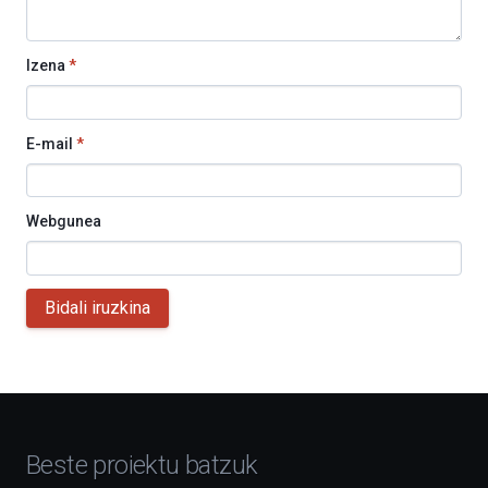
Izena
*
E-mail
*
Webgunea
Bidali iruzkina
Beste proiektu batzuk