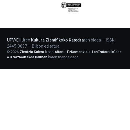
Eusko
Jaurlaritza
-
Lehendakaritza
UPV
/
EHU
ren
Kultura Zientifikoko Katedra
ren bloga
—
ISSN
2445-3897
—
Bilbon editatua
©
2026
Zientzia Kaiera
bloga
Aitortu-EzKomertziala-LanEratorririkGabe
4.0 Nazioartekoa Baimen
baten mende dago