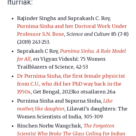
Iturriak:
Rajinder Singhs and Suprakash C. Roy,
Purnima Sinha and her Doctoral Work Under
Professor S.N. Bose
,
Science and Culture
85 (7-8)
(2019) 243-253.
Suprakash C Roy,
Purnima Sinha. A Role Model
for All
, en Vigyan Vidushi: 75 Women
Trailblazers of Science, 42-53
Dr Purnima Sinha, the first female physicist
from C.U., who did her PhD way back in the
1950s
, Get Bengal, 2023ko otsailaren 26a
Purnima Sinha and Supurna Sinha,
Like
mother, like daughter
, Lilavati’s daughters: The
Women Scientists of India, 305-309
Rinchen Norbu Wangchuk,
The Forgotten
Scientist Who Broke The Glass Ceiling For Indian