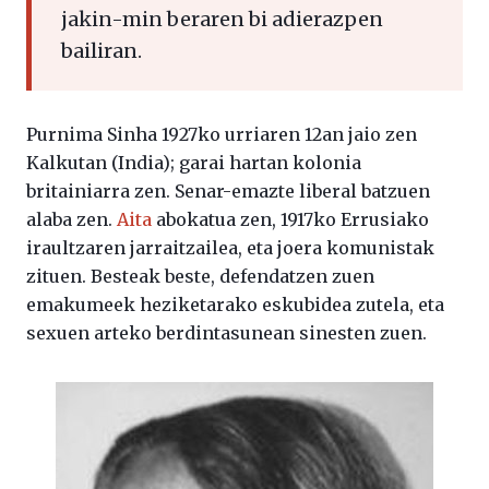
jakin-min beraren bi adierazpen
bailiran.
Purnima Sinha 1927ko urriaren 12an jaio zen
Kalkutan (India); garai hartan kolonia
britainiarra zen. Senar-emazte liberal batzuen
alaba zen.
Aita
abokatua zen, 1917ko Errusiako
iraultzaren jarraitzailea, eta joera komunistak
zituen. Besteak beste, defendatzen zuen
emakumeek heziketarako eskubidea zutela, eta
sexuen arteko berdintasunean sinesten zuen.