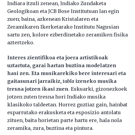
Indiara itzuli zenean, Indiako Zundaketa
Geologikoan eta JCB Bose Institutuan lan egin
zuen; baina, azkenean Kristalaren eta
Zeramikaren Ikerketarako Institutu Nagusian
sartu zen, kolore ezberdinetako zeramiken fisika
aztertzeko.
Interes zientifikoa eta joera artistikoak
uztartuta, garai hartan buztina modelatzen
hasi zen. Eta musikarekiko bere interesari eta
gaitasunari jarraikiz,
tabla
izeneko musika
tresna jotzen ikasi zuen
. Eskuarki, gizonezkoek
jotzen zuten tresna hori Indiako musika
klasikoko taldeetan. Horrez guztiaz gain, hainbat
esparrutako erakusketa eta esposizio antolatu
zituen, baita horietan parte hartu ere, hala nola
zeramika, zura, buztina eta pintura.