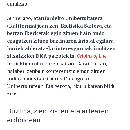
emateko.
Aurrerago,
Stanfordeko Unibertsitatera
(Kalifornia) joan zen, Biofisika Sailera, eta
bertan ikerketak egin zituen hain ondo
ezagutzen zituen buztinaren kristal egitura
horiek alderatzeko interesgarriak iruditzen
zitzaizkion DNA patroiekin
,
Origins of Life
proiektu orokorraren baitan. Garai hartan,
halaber, zenbait konferentzia eman zituen
Indiako musikari buruz Chicagoko
Unibertsitatean. Eta gerora, liburu batean bildu
ziren.
Buztina, zientziaren eta artearen
erdibidean