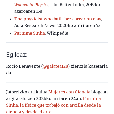
Women in Physics
, The Better India, 2019ko
azaroaren 15a
The physicist who built her career on clay
,
Asia Research News, 2020ko apirilaren 7a
Purnima Sinha
, Wikipedia
Egileaz:
Rocío Benavente (
@galatea128
) zientzia kazetaria
da.
Jatorrizko artikulua
Mujeres con Ciencia
blogean
argitaratu zen 2024ko urriaren 24an:
Purmina
Sinha, la física que trabajó con arcilla desde la
ciencia y desde el arte
.