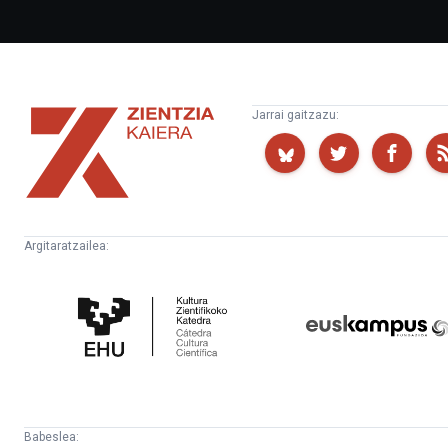
Zientzia
Jarrai gaitzazu:
Kaiera
Argitaratzailea:
Kultura
Euskampus
Zientifikoko
Fundazioa
Katedra
Babeslea: