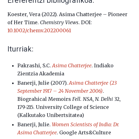
Ereferentzi bibliografikoa:
Koester, Vera (2022). Asima Chatterjee – Pioneer
of Her Time.
Chemistry Views
. DOI:
10.1002/chemv.202200061
Iturriak:
Pakrashi, S.C.
Asima Chatterjee
.
Indiako
Zientzia
Akademia
Banerji, Julie (2007).
Asima Chatterjee (23
September 1917 – 24 November 2006)
.
Biograhical Memoirs
Fell.
NSA, N. Delhi
32,
179-215. University College of Science
(Kalkutako Unibertsitatea)
Banerji, Julie.
Women Scientists of India: Dr.
Asima Chatterjee
. Google Arts&Culture