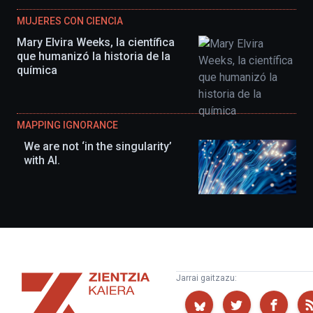
MUJERES CON CIENCIA
Mary Elvira Weeks, la científica
que humanizó la historia de la
química
MAPPING IGNORANCE
We are not ‘in the singularity’
with AI.
Zientzia
Jarrai gaitzazu:
Kaiera