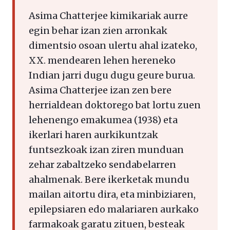
Asima Chatterjee kimikariak aurre
egin behar izan zien arronkak
dimentsio osoan ulertu ahal izateko,
XX. mendearen lehen hereneko
Indian jarri dugu dugu geure burua.
Asima Chatterjee izan zen bere
herrialdean doktorego bat lortu zuen
lehenengo emakumea (1938) eta
ikerlari haren aurkikuntzak
funtsezkoak izan ziren munduan
zehar zabaltzeko sendabelarren
ahalmenak. Bere ikerketak mundu
mailan aitortu dira, eta minbiziaren,
epilepsiaren edo malariaren aurkako
farmakoak garatu zituen, besteak