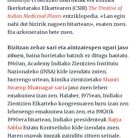
Ikerketarako Elkartearen (CSIR)
The Treatise of
Indian Medicinal Plants
entziklopedia. «Lan egin
nahi dut bizirik nagoen bitartean», esaten zuen.
Eta azkeneraino bete zuen.
Bizitzan zehar sari eta aintzatespen ugari jaso
zituen
, baina horietako batzuk ez ditugu hautatu.
1960an, Academy Indiako Zientzien Institutu
Nazionaleko (INSA) kide izendatu zuten;
hurrengo urtean, kimika zientzietako
Shanti
Swarup Bhatnagar saria
jaso zuen lehen
emakumea izan zen. Halaber, 1975ean, Indiako
Zientzien Elkarteko kongresuaren buru izan zen
lehenengo emakumea izan zen; eta 1982tik
1990era bitartean, Indiako presidenteak
Rajya
Sabha
Estatu Kontseiluko kide izendatu zuen.
Haren ospeak mugak gainditu zituen seinale,