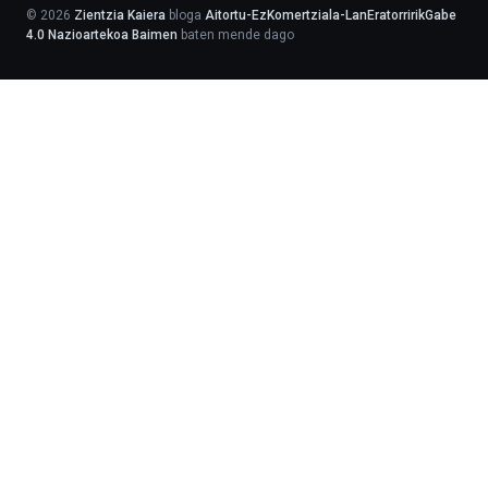
©
2026
Zientzia Kaiera
bloga
Aitortu-EzKomertziala-LanEratorririkGabe
4.0 Nazioartekoa Baimen
baten mende dago