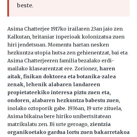
beste.
Asima Chatterjee 1917ko irailaren 23an jaio zen
Kalkutan, britaniar inperioak kolonizatua zuen
hiri jendetsuan. Momentu hartan nesken
hezkuntza utopia hutsa zen gehienentzat, bai eta
Asima Chatterjeeren familia bezalako erdi-
mailako klasearentzat ere. Zorionez,
haren
aitak, fisikan doktorea eta botanika-zalea
zenak, lehenik alabaren landareen
propietateekiko interesa piztu zuen eta,
ondoren, alabaren hezkuntza babestu zuen
,
inolako oztoporik gabe. 1936an, 19 urte zituela,
Asima bikaina bere hiriko unibertsitatean
matrikulatu zen. Bi urte geroago,
zientzia
organikoetako gardua lortu zuen bakarretakoa