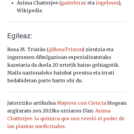
Asima Chatterjee (
gazteleraz
eta
ingeleses
),
Wikipedia
Egileaz:
Rosa M. Tristán (
@
RosaTristan
) zientzia eta
ingurumen dibulgazioan espezializatutako
kazetaria da duela 20 urtetik baino gehiagotik.
Maila nazionaleko hainbat prentsa eta irrati
hedabidetan parte hartu ohi du.
Jatorrizko artikulua
Mujeres con Ciencia
blogean
argitaratu zen 2023ko urriaren 17an:
Asima
Chatterjee: la química que nos reveló el poder de
las plantas medicinales
.