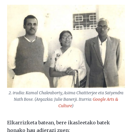
2. irudia: Kamal Chakraborty, Asima Chattterjee eta Satyendra
Nath Bose. (Argazkia: Julie Banerji. Iturria:
Google Arts &
Culture
)
Elkarrizketa batean, bere ikasleetako batek
honako hau adierazi zuen: