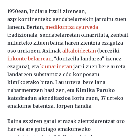
1950ean, Indiara itzuli zirenean,
azpikontinenteko sendabelarrekin jarraitu zuen
lanean. Bertan,
medikuntza ayurveda
tradizionala, sendabelarretan oinarrituta, zenbait
milurteko zituen baina haren zientzia ezagutza
oso urria zen. Asimak
alkaloideetan
(bereziki
inkonte belarrean
, “dontzeila landarea” izenez
ezaguna), eta
kumarinetan
jarri zuen bere arreta,
landareen substantzia edo konposatu
kimikoetako bitan. Lau urtera, bere lana
nabarmentzen hasi zen, eta
Kimika Puruko
katedradun akreditazioa lortu zuen
, 37 urteko
emakume batentzat lorpen handia.
Baina ez ziren garai errazak zientziarentzat oro
har eta are gutxiago emakumezko