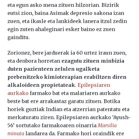
eta egun asko mena zituen hilzorian. Bizirik
eutsi zion, baina Asimak depresio sakona izan
zuen, eta ikasle eta lankideek lanera itzul zedin
egin zuten ahaleginari esker baino ez zuen
gainditu.
Zorionez, bere jarduerak ia 60 urtez iraun zuen,
eta denbora horretan
ezagutu zituen minbizia
duten pazienteen zelulen ugalketa
prebenitzeko kimioterapian erabiltzen diren
alkaloideen propietateak
.
Epilepsiaren
aurkako
farmako bat eta malariaren aurkako
beste bat ere arrakastaz garatu zituen. Botika
horiek guztiak Indian eta atzerrian patentatu eta
merkaturatu ziren. Epilepsiaren aurkako ‘Ayush-
56’ sortutako farmakoaren oinarria
Marsilia
minuta
landarea da. Farmako hori oraindik ere