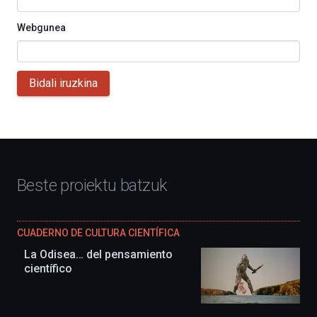
Webgunea
Bidali iruzkina
Beste proiektu batzuk
CUADERNO DE CULTURA CIENTÍFICA
La Odisea… del pensamiento
científico