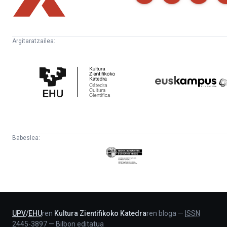
Argitaratzailea:
Kultura
Euskampus
Zientifikoko
Fundazioa
Katedra
Babeslea:
Eusko
Jaurlaritza
-
Lehendakaritza
UPV
/
EHU
ren
Kultura Zientifikoko Katedra
ren bloga
—
ISSN
2445-3897
—
Bilbon editatua