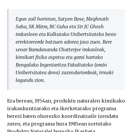
Egun zail horietan, Satyen Bose, Meghnath
Saha, SK Mitra, BC Guha eta Sir JC Ghosh
irakasleen eta Kalkutako Unibertsitateko beste
errektoreorde batzuen adorea jaso zuen. Bere
senar Baradananda Chatterjee irakasleak,
kimikari fisiko ospetsu eta garai hartako
Bengalako Ingeniaritza Fakultateko (orain
Unibertsitatea dena) zuzendariordeak, irmoki
lagundu zion.
Era berean, 1954an, produktu naturalen kimikako
irakaskuntzarako eta ikerketarako programa
berezi baten ohorezko koordinatzaile izendatu
zuten, eta programa hura 1985ean sortutako
Produktu Naturalei buruzko Ikasketa