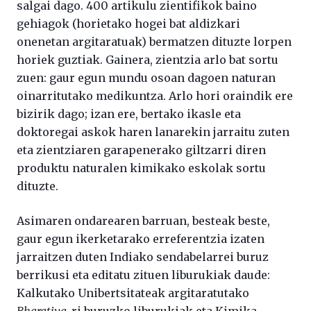
salgai dago. 400 artikulu zientifikok baino
gehiagok (horietako hogei bat aldizkari
onenetan argitaratuak) bermatzen dituzte lorpen
horiek guztiak. Gainera, zientzia arlo bat sortu
zuen: gaur egun mundu osoan dagoen naturan
oinarritutako medikuntza. Arlo hori oraindik ere
bizirik dago; izan ere, bertako ikasle eta
doktoregai askok haren lanarekin jarraitu zuten
eta zientziaren garapenerako giltzarri diren
produktu naturalen kimikako eskolak sortu
dituzte.
Asimaren ondarearen barruan, besteak beste,
gaur egun ikerketarako erreferentzia izaten
jarraitzen duten Indiako sendabelarrei buruz
berrikusi eta editatu zituen liburukiak daude:
Kalkutako Unibertsitateak argitaratutako
Bharatiya
-ri buruzko liburukiak eta Kimika