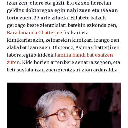
izan zen
, ohore eta guzti. Eta ez zen horretan
gelditu:
doktoregoa egin nahi zuen eta 1944an
lortu zuen, 27 urte zituela
. Hilabete batzuk
geroago beste zientzialari batekin ezkondu zen,
Baradananda Chatterjee
fisikari eta
kimikariarekin, zeinarekin kimikari izango zen
alaba bat izan zuen. Diotenez, Asima Chatterjiren
laborategiko kideek
familia handi bat osatzen
zuten
. Kide horien arten bere senarra zegoen, eta
beti sustatu izan zuen zientziari zion arduraldia.