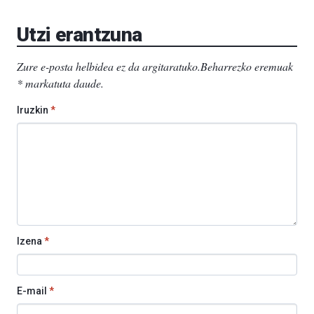
Utzi erantzuna
Zure e-posta helbidea ez da argitaratuko.
Beharrezko eremuak
*
markatuta daude
.
Iruzkin
*
Izena
*
E-mail
*