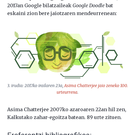
2017an Google bilatzaileak
Google Doodle
bat
eskaini zion bere jaiotzaren mendeurrenean:
3. irudia: 2017ko irailaren 23a,
Asima Chatterjee jaio zeneko 100.
urteurrena
.
Asima Chatterjee 2007ko azaroaren 22an hil zen,
Kalkutako zahar-egoitza batean. 89 urte zituen.