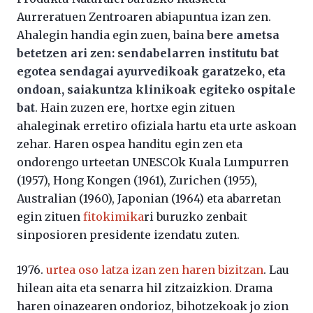
Aurreratuen Zentroaren abiapuntua izan zen.
Ahalegin handia egin zuen, baina
bere ametsa
betetzen ari zen: sendabelarren institutu bat
egotea sendagai ayurvedikoak garatzeko, eta
ondoan, saiakuntza klinikoak egiteko ospitale
bat
. Hain zuzen ere, hortxe egin zituen
ahaleginak erretiro ofiziala hartu eta urte askoan
zehar. Haren ospea handitu egin zen eta
ondorengo urteetan UNESCOk Kuala Lumpurren
(1957), Hong Kongen (1961), Zurichen (1955),
Australian (1960), Japonian (1964) eta abarretan
egin zituen
fitokimika
ri buruzko zenbait
sinposioren presidente izendatu zuten.
1976.
urtea oso latza izan zen haren bizitzan
. Lau
hilean aita eta senarra hil zitzaizkion. Drama
haren oinazearen ondorioz, bihotzekoak jo zion