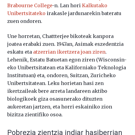
Brabourne College
-n. Lan hori
Kalkutako
Unibertsitateko
irakasle jardunarekin bateratu
zuen ondoren.
Une horretan, Chattterjee bikoteak kanpora
joatea erabaki zuen. 1947an, Asimak eszedentzia
eskatu eta
atzerrian ikertzera joan ziren
.
Lehenik, Estatu Batuetan egon ziren (Wisconsin-
eko Unibertsitatean eta Kaliforniako Teknologia
Institutuan) eta, ondoren, Suitzan, Zuricheko
Unibertsitatean. Leku horietan hasi zen
ikertzaileak bere arreta landareen aktibo
biologikoek giza osasunerako dituzten
aukeretan jartzen, eta horri eskainiko zion
bizitza zientifiko osoa.
Pobrezia zientzia indiar hasiberrian