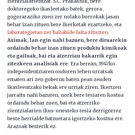
zientzialarientzat. S.C. Prakashik, bere
doktoregoko ikasleetako batek, gerora
gogoraraziko zuen zer nolako borrokak jasan
behar izan zituen bere ikerketak ezartzeko, eta
laborategietan zer baliabide falta zituzten
.
Asimak, lan egin nahi bazuen, bere diruarekin
ordaindu behar izan zituen produktu kimikoak
eta gailuak, bai eta atzerrian bakarrik egin
zitezkeen analisiak ere
. Era berean, 1947ko
independentziaren ondoren lehen urratsak
ematen ari zen gobernu baten pean zeuden
ikasleentzako bekak ere urriak ziren. Ikertzen
jarraitu nahi bazuten, nork bere tesiaren kostua
ordaindu behar zuen, bai eta atzerriko
zientzialarien ikus-onesteko tesia derrigorrez
beste herrialde batzuetara igortzeko kostua ere.
Arazoak besterik ez.