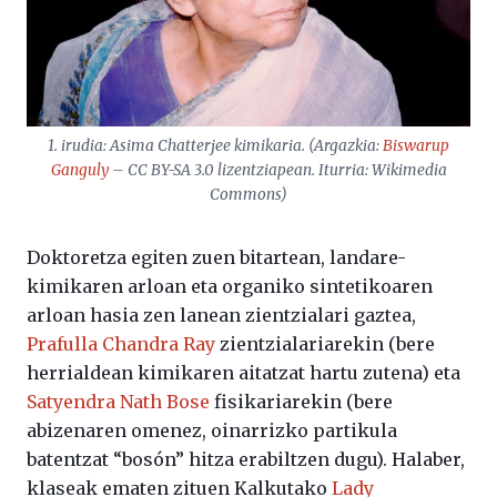
1. irudia: Asima Chatterjee kimikaria. (Argazkia:
Biswarup
Ganguly
– CC BY-SA 3.0 lizentziapean. Iturria: Wikimedia
Commons)
Doktoretza egiten zuen bitartean, landare-
kimikaren arloan eta organiko sintetikoaren
arloan hasia zen lanean zientzialari gaztea,
Prafulla Chandra Ray
zientzialariarekin (bere
herrialdean kimikaren aitatzat hartu zutena) eta
Satyendra Nath Bose
fisikariarekin (bere
abizenaren omenez, oinarrizko partikula
batentzat “bosón” hitza erabiltzen dugu). Halaber,
klaseak ematen zituen Kalkutako
Lady