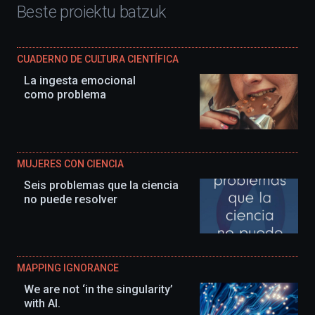
Beste proiektu batzuk
CUADERNO DE CULTURA CIENTÍFICA
La ingesta emocional
como problema
MUJERES CON CIENCIA
Seis problemas que la ciencia
no puede resolver
MAPPING IGNORANCE
We are not ‘in the singularity’
with AI.