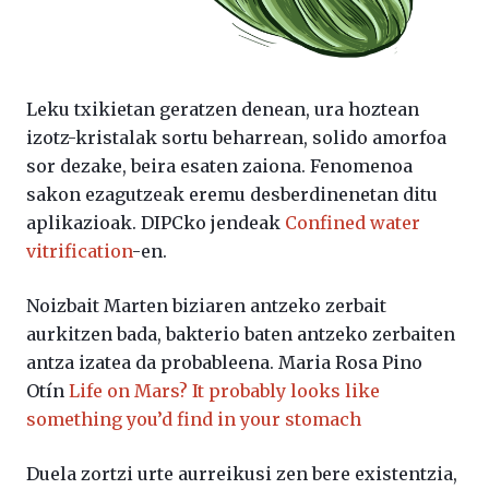
Leku txikietan geratzen denean, ura hoztean
izotz-kristalak sortu beharrean, solido amorfoa
sor dezake, beira esaten zaiona. Fenomenoa
sakon ezagutzeak eremu desberdinenetan ditu
aplikazioak. DIPCko jendeak
Confined water
vitrification
-en.
Noizbait Marten biziaren antzeko zerbait
aurkitzen bada, bakterio baten antzeko zerbaiten
antza izatea da probableena. Maria Rosa Pino
Otín
Life on Mars? It probably looks like
something you’d find in your stomach
Duela zortzi urte aurreikusi zen bere existentzia,