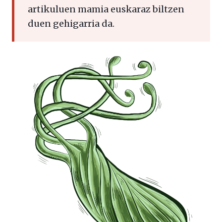
artikuluen mamia euskaraz biltzen
duen gehigarria da.