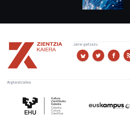
Zientzia
Jarrai gaitzazu:
Kaiera
Argitaratzailea:
Kultura
Euskampus
Zientifikoko
Fundazioa
Katedra