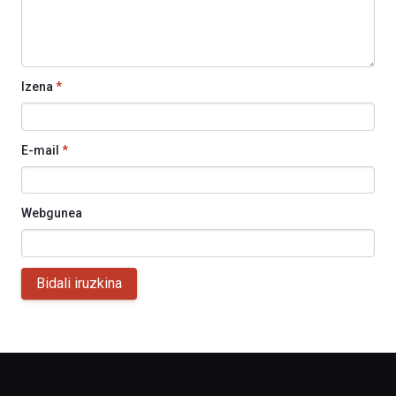
Izena
*
E-mail
*
Webgunea
Bidali iruzkina