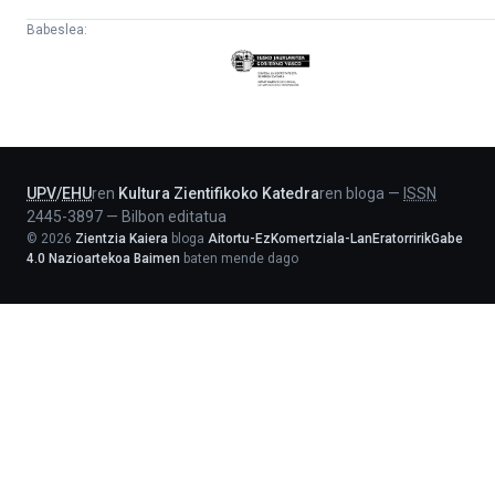
Babeslea:
Eusko
Jaurlaritza
-
Lehendakaritza
UPV
/
EHU
ren
Kultura Zientifikoko Katedra
ren bloga
—
ISSN
2445-3897
—
Bilbon editatua
©
2026
Zientzia Kaiera
bloga
Aitortu-EzKomertziala-LanEratorririkGabe
4.0 Nazioartekoa Baimen
baten mende dago