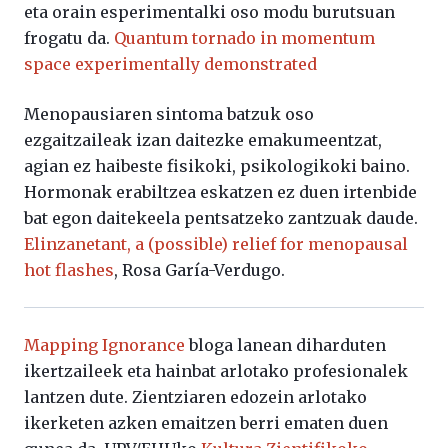
eta orain esperimentalki oso modu burutsuan
frogatu da.
Quantum tornado in momentum
space experimentally demonstrated
Menopausiaren sintoma batzuk oso
ezgaitzaileak izan daitezke emakumeentzat,
agian ez haibeste fisikoki, psikologikoki baino.
Hormonak erabiltzea eskatzen ez duen irtenbide
bat egon daitekeela pentsatzeko zantzuak daude.
Elinzanetant, a (possible) relief for menopausal
hot flashes
, Rosa Garía-Verdugo.
Mapping Ignorance
bloga lanean diharduten
ikertzaileek eta hainbat arlotako profesionalek
lantzen dute. Zientziaren edozein arlotako
ikerketen azken emaitzen berri ematen duen