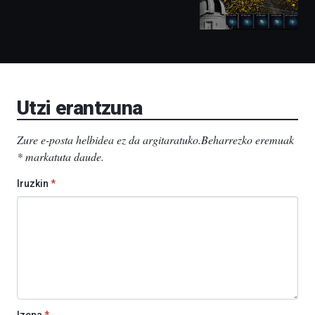
izango
ditu:
Bidebarrietako
Liburutegia,
Bizkaia
Aretoa-
EHU…
Utzi erantzuna
Zure e-posta helbidea ez da argitaratuko.
Beharrezko eremuak
*
markatuta daude
.
Iruzkin
*
Izena
*