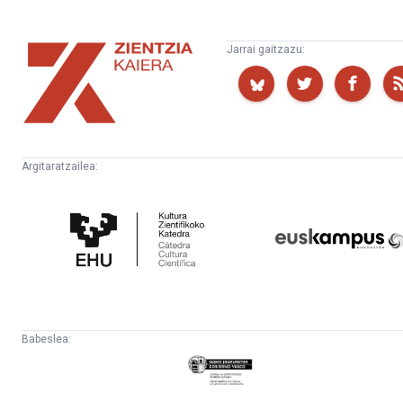
Zientzia
Jarrai gaitzazu:
Kaiera
Argitaratzailea:
Kultura
Euskampus
Zientifikoko
Fundazioa
Katedra
Babeslea:
Eusko
Jaurlaritza