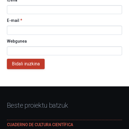
E-mail
*
Webgunea
Bidali iruzkina
Beste proiektu batzuk
CUADERNO DE CULTURA CIENTÍFICA