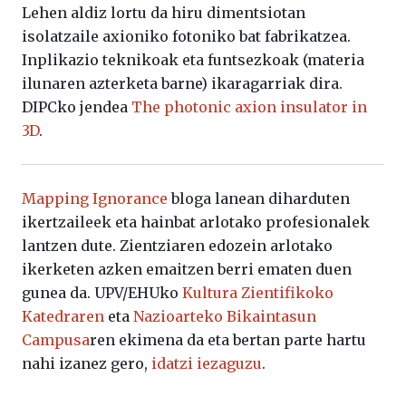
Lehen aldiz lortu da hiru dimentsiotan
isolatzaile axioniko fotoniko bat fabrikatzea.
Inplikazio teknikoak eta funtsezkoak (materia
ilunaren azterketa barne) ikaragarriak dira.
DIPCko jendea
The photonic axion insulator in
3D
.
Mapping Ignorance
bloga lanean diharduten
ikertzaileek eta hainbat arlotako profesionalek
lantzen dute. Zientziaren edozein arlotako
ikerketen azken emaitzen berri ematen duen
gunea da. UPV/EHUko
Kultura Zientifikoko
Katedraren
eta
Nazioarteko Bikaintasun
Campusa
ren ekimena da eta bertan parte hartu
nahi izanez gero,
idatzi iezaguzu
.