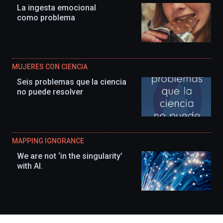
La ingesta emocional
como problema
MUJERES CON CIENCIA
Seis problemas que la ciencia
no puede resolver
MAPPING IGNORANCE
We are not ‘in the singularity’
with AI.