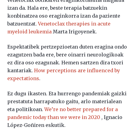
izan da. Hala ere, beste terapia batzuekin
konbinatzea oso eraginkorra izan da paziente
batzuentzat.
Venetoclax therapies in acute
myeloid leukemia
Marta Irigoyenek.
Espektatibek pertzepzioetan duten eragina ondo
ezagutzen bada ere, bere oinarri neurologikoak
ez dira oso ezagunak. Hemen sartzen dira txori
kantariak.
How perceptions are influenced by
expectations
.
Ez dugu ikasten. Eta hurrengo pandemiak gaizki
prestatuta harrapatuko gaitu, arlo materialean
eta politikoan.
We’re no better prepared for a
pandemic today than we were in 2020
, Ignacio
López-Goñiren eskutik.