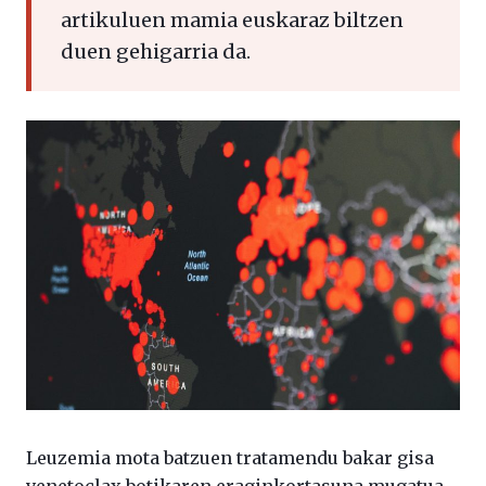
artikuluen mamia euskaraz biltzen
duen gehigarria da.
Leuzemia mota batzuen tratamendu bakar gisa
venetoclax botikaren eraginkortasuna mugatua