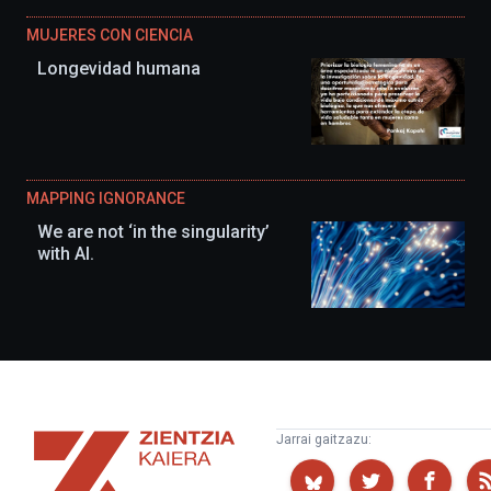
MUJERES CON CIENCIA
Longevidad humana
MAPPING IGNORANCE
We are not ‘in the singularity’
with AI.
Zientzia
Jarrai gaitzazu:
Kaiera