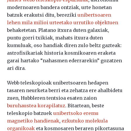
modernoaren bandera ontziak, urte honetan
batzuk erakutsi ditu, bereziki
unibertsoaren
lehen mila milioi urteetako urrutiko objektuen
behaketetan. Platano itxura duten galaxiak,
puntu gorri txikiak, mahats itxura duten
kumuluak, oso handiak diren zulo beltz gazteak:
astrofisikariak historia kosmikoaren eraketa
garai hartako “nahasmen ederrarekin” gozatzen
ari dira.
Webb teleskopioak unibertsoaren hedapen
tasaren neurketa berri eta zehatza ere ahalbidetu
zuen, Hubbleren tentsioa esaten zaion
buruhaustea korapilatuz
. Bitartean, beste
teleskopio batzuek
unibertsoko eremu
magnetiko handienak
,
ezkutuko molekula
organikoak
eta kosmosaren beraren pikortasuna