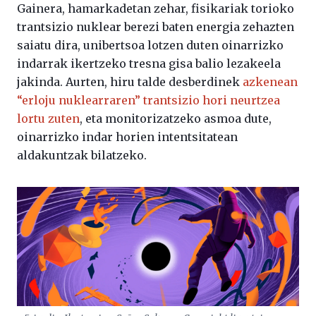
Gainera, hamarkadetan zehar, fisikariak torioko
trantsizio nuklear berezi baten energia zehazten
saiatu dira, unibertsoa lotzen duten oinarrizko
indarrak ikertzeko tresna gisa balio lezakeela
jakinda. Aurten, hiru talde desberdinek
azkenean
“erloju nuklearraren” trantsizio hori neurtzea
lortu zuten
, eta monitorizatzeko asmoa dute,
oinarrizko indar horien intentsitatean
aldakuntzak bilatzeko.