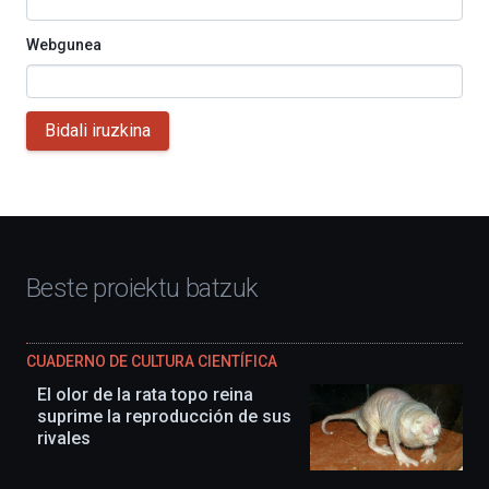
Webgunea
Bidali iruzkina
Beste proiektu batzuk
CUADERNO DE CULTURA CIENTÍFICA
El olor de la rata topo reina
suprime la reproducción de sus
rivales