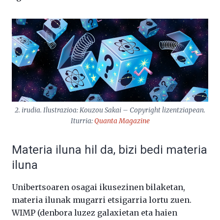
2. irudia. Ilustrazioa: Kouzou Sakai – Copyright lizentziapean.
Iturria:
Quanta Magazine
Materia iluna hil da, bizi bedi materia
iluna
Unibertsoaren osagai ikusezinen bilaketan,
materia ilunak mugarri etsigarria lortu zuen.
WIMP (denbora luzez galaxietan eta haien