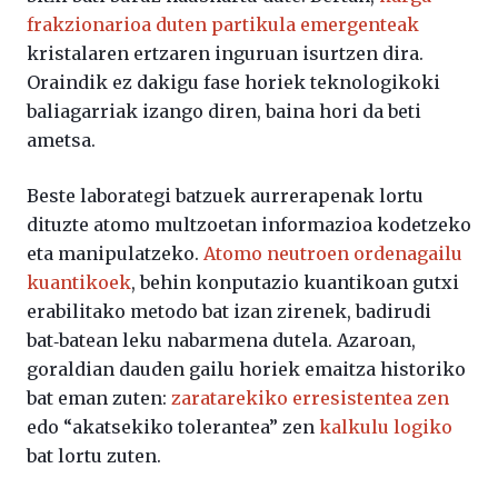
frakzionarioa duten partikula emergenteak
kristalaren ertzaren inguruan isurtzen dira.
Oraindik ez dakigu fase horiek teknologikoki
baliagarriak izango diren, baina hori da beti
ametsa.
Beste laborategi batzuek aurrerapenak lortu
dituzte atomo multzoetan informazioa kodetzeko
eta manipulatzeko.
Atomo neutroen ordenagailu
kuantikoek
, behin konputazio kuantikoan gutxi
erabilitako metodo bat izan zirenek, badirudi
bat‑batean leku nabarmena dutela. Azaroan,
goraldian dauden gailu horiek emaitza historiko
bat eman zuten:
zaratarekiko erresistentea zen
edo “akatsekiko tolerantea” zen
kalkulu logiko
bat lortu zuten.