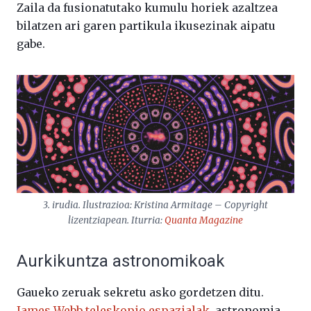
Zaila da fusionatutako kumulu horiek azaltzea
bilatzen ari garen partikula ikusezinak aipatu
gabe.
3. irudia. Ilustrazioa: Kristina Armitage – Copyright
lizentziapean. Iturria:
Quanta Magazine
Aurkikuntza astronomikoak
Gaueko zeruak sekretu asko gordetzen ditu.
James Webb teleskopio espazialak
, astronomia