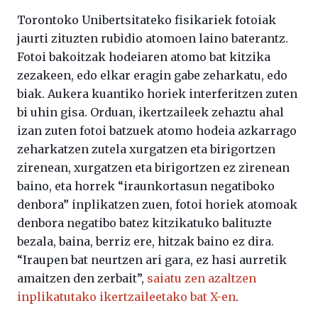
Torontoko Unibertsitateko fisikariek fotoiak
jaurti zituzten rubidio atomoen laino baterantz.
Fotoi bakoitzak hodeiaren atomo bat kitzika
zezakeen, edo elkar eragin gabe zeharkatu, edo
biak. Aukera kuantiko horiek interferitzen zuten
bi uhin gisa. Orduan, ikertzaileek zehaztu ahal
izan zuten fotoi batzuek atomo hodeia azkarrago
zeharkatzen zutela xurgatzen eta birigortzen
zirenean, xurgatzen eta birigortzen ez zirenean
baino, eta horrek “iraunkortasun negatiboko
denbora” inplikatzen zuen, fotoi horiek atomoak
denbora negatibo batez kitzikatuko balituzte
bezala, baina, berriz ere, hitzak baino ez dira.
“Iraupen bat neurtzen ari gara, ez hasi aurretik
amaitzen den zerbait”,
saiatu zen azaltzen
inplikatutako ikertzaileetako bat X-en
.