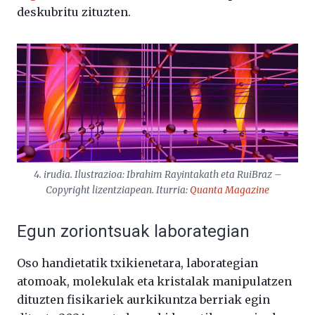
deskubritu zituzten.
4. irudia. Ilustrazioa: Ibrahim Rayintakath eta RuiBraz –
Copyright lizentziapean. Iturria:
Quanta Magazine
Egun zoriontsuak laborategian
Oso handietatik txikienetara, laborategian
atomoak, molekulak eta kristalak manipulatzen
dituzten fisikariek aurkikuntza berriak egin