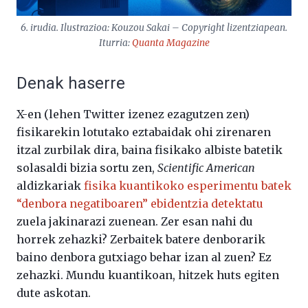
6. irudia. Ilustrazioa: Kouzou Sakai – Copyright lizentziapean.
Iturria:
Quanta Magazine
Denak haserre
X-en (lehen Twitter izenez ezagutzen zen)
fisikarekin lotutako eztabaidak ohi zirenaren
itzal zurbilak dira, baina fisikako albiste batetik
solasaldi bizia sortu zen,
Scientific American
aldizkariak
fisika kuantikoko esperimentu batek
“denbora negatiboaren” ebidentzia detektatu
zuela jakinarazi zuenean. Zer esan nahi du
horrek zehazki? Zerbaitek batere denborarik
baino denbora gutxiago behar izan al zuen? Ez
zehazki. Mundu kuantikoan, hitzek huts egiten
dute askotan.