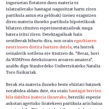
inguruetan flotatzen duen materia ez
islatzailerako hautagai nagusitzat hartu ziren
partikula astun eta geldoak) izenez ezagutzen
diren materia iluneko partikula hipotetikoak
bilatzen zituzten esperimentatzaileak muga
batera iritsi ziren. Detektagailuak hain
sentiberak bihurtu dira, non orain
eguzkiaren
neutrinoen distira hartzen dutela
, eta horrek
seinalerik sotilena ere itsutzen du. “Beraz, hori
da WIMPren detekzioaren aroaren amaiera”,
azaldu digu Stanfordeko Unibertsitateko Natalia
Toro fisikariak.
Berak eta materia iluneko beste ehiztari batzuek
norabidea aldatu dute, eta orain
hautagai berrien
bila dabiltza materia ilunerako
, bereziki espezie
askotan agertuko liratekeen partikula arin baina