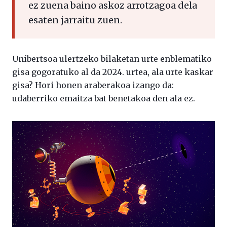
ez zuena baino askoz arrotzagoa dela
esaten jarraitu zuen.
Unibertsoa ulertzeko bilaketan urte enblematiko
gisa gogoratuko al da 2024. urtea, ala urte kaskar
gisa? Hori honen araberakoa izango da:
udaberriko emaitza bat benetakoa den ala ez.