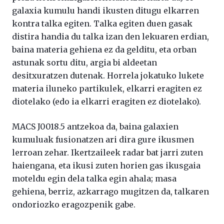
galaxia kumulu handi ikusten ditugu elkarren
kontra talka egiten. Talka egiten duen gasak
distira handia du talka izan den lekuaren erdian,
baina materia gehiena ez da gelditu, eta orban
astunak sortu ditu, argia bi aldeetan
desitxuratzen dutenak. Horrela jokatuko lukete
materia iluneko partikulek, elkarri eragiten ez
diotelako (edo ia elkarri eragiten ez diotelako).
MACS J0018.5 antzekoa da, baina galaxien
kumuluak fusionatzen ari dira gure ikusmen
lerroan zehar. Ikertzaileek radar bat jarri zuten
haiengana, eta ikusi zuten horien gas ikusgaia
moteldu egin dela talka egin ahala; masa
gehiena, berriz, azkarrago mugitzen da, talkaren
ondoriozko eragozpenik gabe.