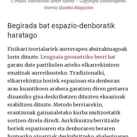
5. irudia. Ilustrazioa: Señor Salme – Copyright lizentziapean.
Iturria:
Quanta Magazine
Begirada bat espazio-denboratik
haratago
Fisikari teorialariek aurrerapen abstraktuagoak
lortu dituzte.
Lengoaia geometriko berri bat
garatu dute partikulen arteko elkarrekintzen
emaitzak aurreikusteko. Tradizionalki,
elkarrekintza horiek espazioan eta denboran
arau kuantikoen arabera garatzen diren gertaera
dinamiko gisa deskribatzen dituzten ekuazioak
erabiltzen dituzte. Metodo berriarekin,
erantzunak gainazaletako kurba multzoetatik
sortzen direla dirudi. Aurkikuntza berritzaile
horiek espazioaren eta denboraren beraren
funtsezko oinarriak deskubritzeko ahaleginaren