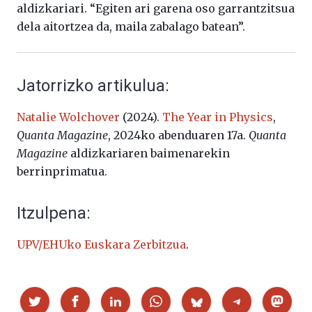
aldizkariari. “Egiten ari garena oso garrantzitsua
dela aitortzea da, maila zabalago batean”.
Jatorrizko artikulua:
Natalie Wolchover
(2024).
The Year in Physics
,
Quanta Magazine
, 2024ko abenduaren 17a.
Quanta
Magazine
aldizkariaren baimenarekin
berrinprimatua.
Itzulpena:
UPV/EHUko Euskara Zerbitzua
.
Partekatu