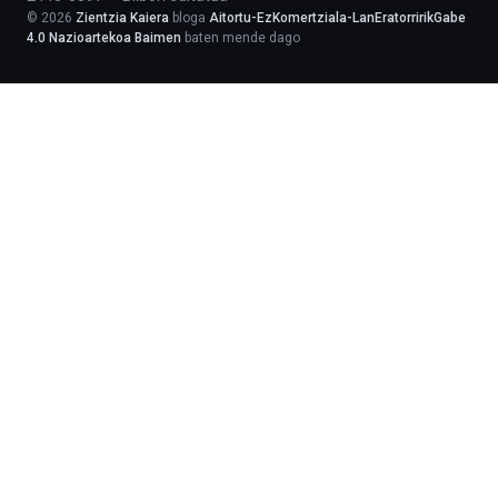
©
2026
Zientzia Kaiera
bloga
Aitortu-EzKomertziala-LanEratorririkGabe
4.0 Nazioartekoa Baimen
baten mende dago