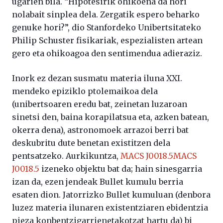
ugarien bila. “Hipotesirik ohikoena da hori
nolabait sinplea dela. Zergatik espero beharko
genuke hori?”, dio Stanfordeko Unibertsitateko
Philip Schuster fisikariak, espezialisten artean
gero eta ohikoagoa den sentimendua adieraziz.
Inork ez dezan susmatu materia iluna XXI.
mendeko epiziklo ptolemaikoa dela
(unibertsoaren eredu bat, zeinetan luzaroan
sinetsi den, baina korapilatsua eta, azken batean,
okerra dena), astronomoek arrazoi berri bat
deskubritu dute benetan existitzen dela
pentsatzeko. Aurkikuntza,
MACS J0018.5
MACS
J0018.5
izeneko objektu bat da; hain sinesgarria
izan da, ezen jendeak Bullet kumulu berria
esaten dion. Jatorrizko Bullet kumuluan (denbora
luzez materia ilunaren existentziaren ebidentzia
pieza konbentzigarrienetakotzat hartu da) bi