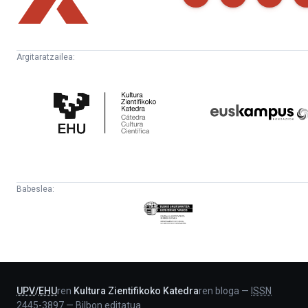
Argitaratzailea:
Kultura
Euskampus
Zientifikoko
Fundazioa
Katedra
Babeslea:
Eusko
Jaurlaritza
-
Lehendakaritza
UPV
/
EHU
ren
Kultura Zientifikoko Katedra
ren bloga
—
ISSN
2445-3897
—
Bilbon editatua