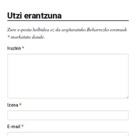
Aretoa-
EHU…
Utzi erantzuna
Zure e-posta helbidea ez da argitaratuko.
Beharrezko eremuak
*
markatuta daude
.
Iruzkin
*
Izena
*
E-mail
*