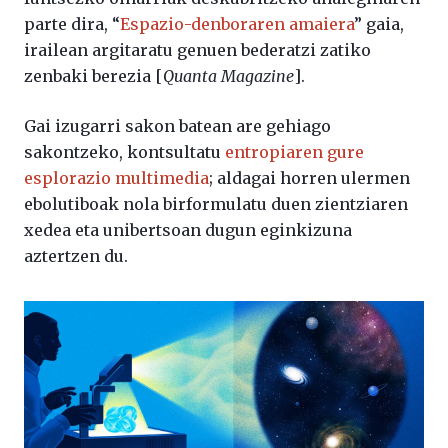
parte dira, “
Espazio-denboraren amaiera
” gaia,
irailean argitaratu genuen bederatzi zatiko
zenbaki berezia [
Quanta Magazine
].
Gai izugarri sakon batean are gehiago
sakontzeko, kontsultatu
entropiaren gure
esplorazio multimedia
; aldagai horren ulermen
ebolutiboak nola birformulatu duen zientziaren
xedea eta unibertsoan dugun eginkizuna
aztertzen du.