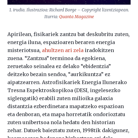
1. irudia. Ilustrazioa: Richard Borge – Copyright lizentziapean.
Iturria:
Quanta Magazine
Apirilean, fisikariek zantzu bat deskubritu zuten,
energia iluna, espazioaren beraren energia
misteriotsua,
ahultzen ari zela
iradokitzen
zuena. “Zantzua” terminoa da egokiena,
zeruetako seinalea ez delako “ebidentzia”
deitzeko bezain sendoa, “aurkikuntza” ez
aipatzearren. Astrofisikariek Energia Ilunerako
Tresna Espektroskopikoa (DESI, ingelesezko
siglengatik) erabili zuten milioika galaxia
distantzia ezberdinetara mapatzeko espazioan
eta denboran, eta mapa horretatik ondorioztatu
zuten unibertsoa nola hedatu den historian
zehar. Datuek baieztatu zuten, 1998tik dakigunez,