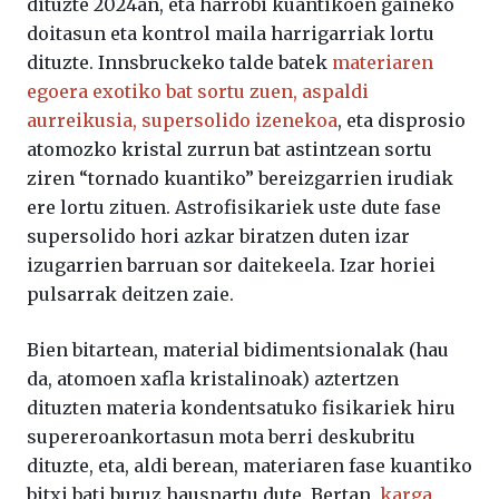
dituzte 2024an, eta harrobi kuantikoen gaineko
doitasun eta kontrol maila harrigarriak lortu
dituzte. Innsbruckeko talde batek
materiaren
egoera exotiko bat sortu zuen, aspaldi
aurreikusia, supersolido izenekoa
, eta disprosio
atomozko kristal zurrun bat astintzean sortu
ziren “tornado kuantiko” bereizgarrien irudiak
ere lortu zituen. Astrofisikariek uste dute fase
supersolido hori azkar biratzen duten izar
izugarrien barruan sor daitekeela. Izar horiei
pulsarrak deitzen zaie.
Bien bitartean, material bidimentsionalak (hau
da, atomoen xafla kristalinoak) aztertzen
dituzten materia kondentsatuko fisikariek hiru
supereroankortasun mota berri deskubritu
dituzte, eta, aldi berean, materiaren fase kuantiko
bitxi bati buruz hausnartu dute. Bertan,
karga