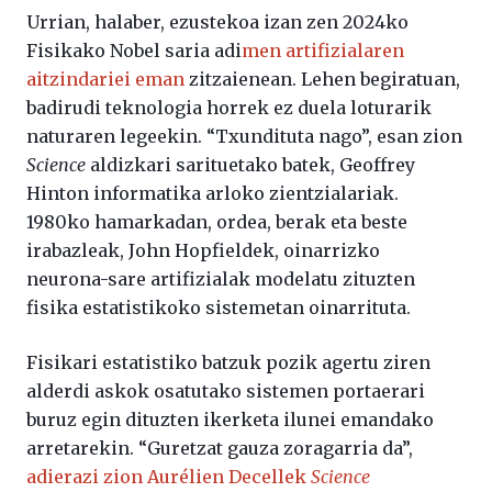
Urrian, halaber, ezustekoa izan zen 2024ko
Fisikako Nobel saria adi
men artifizialaren
aitzindariei eman
zitzaienean. Lehen begiratuan,
badirudi teknologia horrek ez duela loturarik
naturaren legeekin. “Txundituta nago”, esan zion
Science
aldizkari sarituetako batek, Geoffrey
Hinton informatika arloko zientzialariak.
1980ko hamarkadan, ordea, berak eta beste
irabazleak, John Hopfieldek, oinarrizko
neurona-sare artifizialak modelatu zituzten
fisika estatistikoko sistemetan oinarrituta.
Fisikari estatistiko batzuk pozik agertu ziren
alderdi askok osatutako sistemen portaerari
buruz egin dituzten ikerketa ilunei emandako
arretarekin. “Guretzat gauza zoragarria da”,
adierazi zion Aurélien Decellek
Science