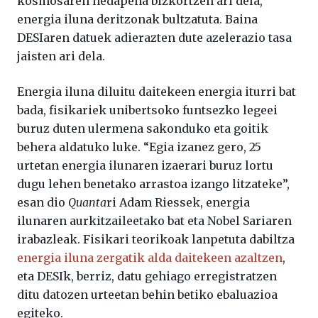
kosmosaren hedapena bizkortzen ari dela,
energia iluna deritzonak bultzatuta. Baina
DESIaren datuek adierazten dute azelerazio tasa
jaisten ari dela.
Energia iluna diluitu daitekeen energia iturri bat
bada, fisikariek unibertsoko funtsezko legeei
buruz duten ulermena sakonduko eta goitik
behera aldatuko luke. “Egia izanez gero, 25
urtetan energia ilunaren izaerari buruz lortu
dugu lehen benetako arrastoa izango litzateke”,
esan dio
Quanta
ri Adam Riessek, energia
ilunaren aurkitzaileetako bat eta Nobel Sariaren
irabazleak. Fisikari teorikoak lanpetuta dabiltza
energia iluna zergatik alda daitekeen azaltzen
,
eta DESIk, berriz, datu gehiago erregistratzen
ditu datozen urteetan behin betiko ebaluazioa
egiteko.