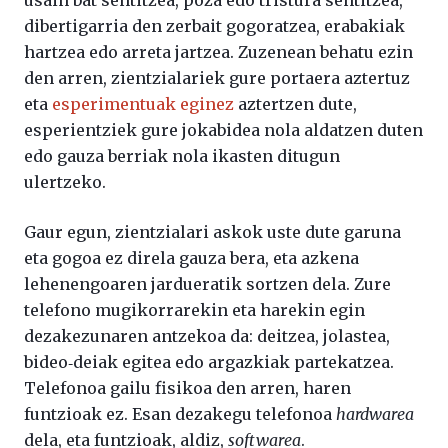
usain bat sentitzea, poza edo tristura sentitzea,
dibertigarria den zerbait gogoratzea, erabakiak
hartzea edo arreta jartzea. Zuzenean behatu ezin
den arren, zientzialariek gure portaera aztertuz
eta
esperimentuak eginez
aztertzen dute,
esperientziek gure jokabidea nola aldatzen duten
edo gauza berriak nola ikasten ditugun
ulertzeko.
Gaur egun, zientzialari askok uste dute garuna
eta gogoa ez direla gauza bera, eta azkena
lehenengoaren jardueratik sortzen dela. Zure
telefono mugikorrarekin eta harekin egin
dezakezunaren antzekoa da: deitzea, jolastea,
bideo‑deiak egitea edo argazkiak partekatzea.
Telefonoa gailu fisikoa den arren, haren
funtzioak ez. Esan dezakegu telefonoa
hardwarea
dela, eta funtzioak, aldiz,
softwarea
.