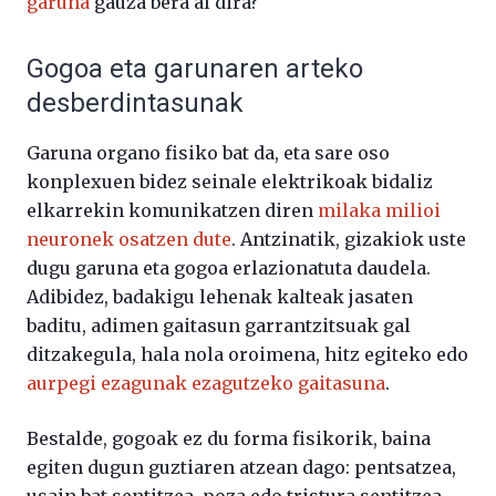
garuna
gauza bera al dira?
Gogoa eta garunaren arteko
desberdintasunak
Garuna organo fisiko bat da, eta sare oso
konplexuen bidez seinale elektrikoak bidaliz
elkarrekin komunikatzen diren
milaka milioi
neuronek osatzen dute
. Antzinatik, gizakiok uste
dugu garuna eta gogoa erlazionatuta daudela.
Adibidez, badakigu lehenak kalteak jasaten
baditu, adimen gaitasun garrantzitsuak gal
ditzakegula, hala nola oroimena, hitz egiteko edo
aurpegi ezagunak
ezagutzeko gaitasuna
.
Bestalde, gogoak ez du forma fisikorik, baina
egiten dugun guztiaren atzean dago: pentsatzea,