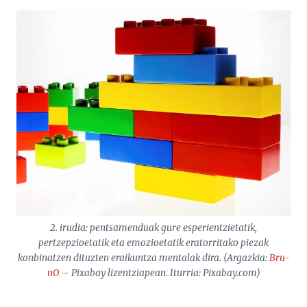
2. irudia: pentsamenduak gure esperientzietatik,
pertzepzioetatik eta emozioetatik eratorritako piezak
konbinatzen dituzten eraikuntza mentalak dira. (Argazkia:
Bru-
nO
– Pixabay lizentziapean. Iturria: Pixabay.com)