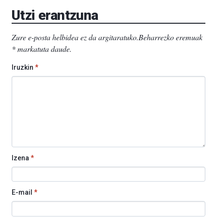
Utzi erantzuna
Zure e-posta helbidea ez da argitaratuko.
Beharrezko eremuak
*
markatuta daude
.
Iruzkin
*
Izena
*
E-mail
*