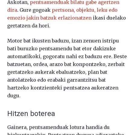
Askotan,
pentsamenduak bilatu gabe agertzen
dira
. Gure gogoak
pertsona, objektu, leku edo
emozio jakin batzuk erlazionatzen
ikasi duelako
gertatzen da hori.
Motor bat ikusten baduzu, izan zenuen istripu
bati buruzko pentsamendu bat etor dakizuke
automatikoki, gogoratu nahi ez baduzu ere. Beste
batzuetan, ordea, arazo bat konpontzeko, zerbait
gertatzeko aukerak ebaluatzeko, plan bat
antolatzeko edo erabaki garrantzitsu bat
hartzeko kontzienteki pentsatzea aukeratzen
dugu.
Hitzen boterea
Gainera, pentsamenduak lotura handia du