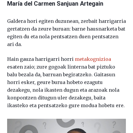
María del Carmen Sanjuan Artegain
Galdera hori egiten duzunean, zerbait harrigarria
gertatzen da zeure buruan: barne hausnarketa bat
egiten du eta nola pentsatzen duen pentsatzen
ari da.
Hain gauza harrigarri horri
metakognizioa
esaten zaio; zure gogoak linterna bat piztuko
balu bezala da, barruan begiratzeko. Gaitasun
horri esker, geure burua hobeto ezagutu
dezakegu, nola ikasten dugun eta arazoak nola
konpontzen ditugun uler dezakegu, baita
ikasteko eta pentsatzeko gure modua hobetu ere.