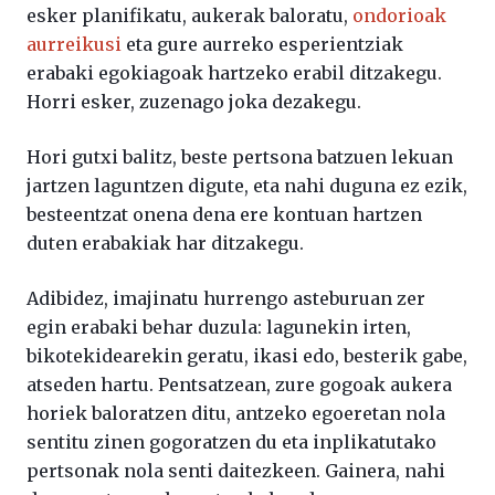
esker planifikatu, aukerak baloratu,
ondorioak
aurreikusi
eta gure aurreko esperientziak
erabaki egokiagoak hartzeko erabil ditzakegu.
Horri esker, zuzenago joka dezakegu.
Hori gutxi balitz, beste pertsona batzuen lekuan
jartzen laguntzen digute, eta nahi duguna ez ezik,
besteentzat onena dena ere kontuan hartzen
duten erabakiak har ditzakegu.
Adibidez, imajinatu hurrengo asteburuan zer
egin erabaki behar duzula: lagunekin irten,
bikotekidearekin geratu, ikasi edo, besterik gabe,
atseden hartu. Pentsatzean, zure gogoak aukera
horiek baloratzen ditu, antzeko egoeretan nola
sentitu zinen gogoratzen du eta inplikatutako
pertsonak nola senti daitezkeen. Gainera, nahi