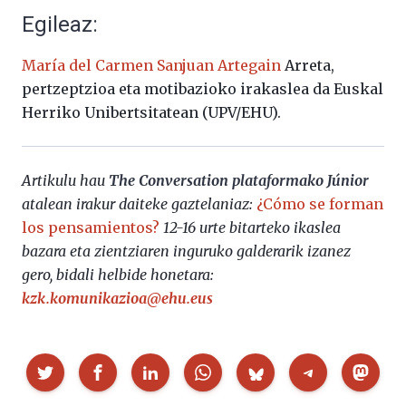
Egileaz:
María del Carmen Sanjuan Artegain
Arreta,
pertzeptzioa eta motibazioko irakaslea da
Euskal
Herriko Unibertsitatean (UPV/EHU).
Artikulu hau
The Conversation plataformako Júnior
atalean irakur daiteke gaztelaniaz:
¿Cómo se forman
los pensamientos?
12-16 urte bitarteko ikaslea
bazara eta zientziaren inguruko galderarik izanez
gero, bidali helbide honetara:
kzk.komunikazioa@ehu.eus
Partekatu