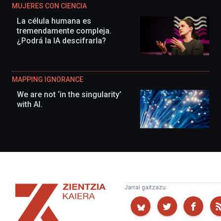
MUJERES CON CIENCIA
La célula humana es
tremendamente compleja.
¿Podrá la IA descifrarla?
MAPPING IGNORANCE
We are not ‘in the singularity’
with AI.
Zientzia
Jarrai gaitzazu:
Kaiera