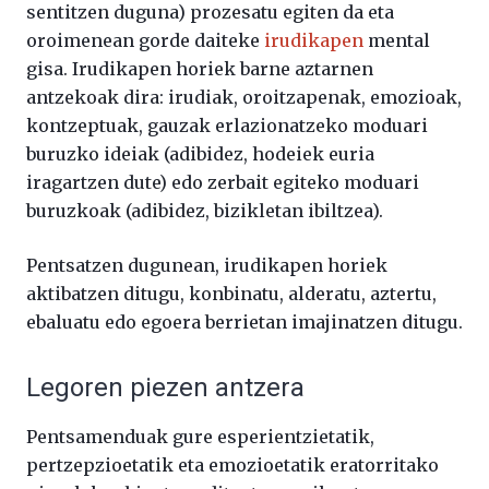
sentitzen duguna) prozesatu egiten da eta
oroimenean gorde daiteke
irudikapen
mental
gisa. Irudikapen horiek barne aztarnen
antzekoak dira: irudiak, oroitzapenak, emozioak,
kontzeptuak, gauzak erlazionatzeko moduari
buruzko ideiak (adibidez, hodeiek euria
iragartzen dute) edo zerbait egiteko moduari
buruzkoak (adibidez, bizikletan ibiltzea).
Pentsatzen dugunean, irudikapen horiek
aktibatzen ditugu, konbinatu, alderatu, aztertu,
ebaluatu edo egoera berrietan imajinatzen ditugu.
Legoren piezen antzera
Pentsamenduak gure esperientzietatik,
pertzepzioetatik eta emozioetatik eratorritako