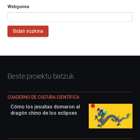
Webgunea
Bidali iruzkina
Beste proiektu batzuk
CUADERNO DE CULTURA CIENTÍFICA
Cómo los jesuitas domaron al
dragón chino de los eclipses