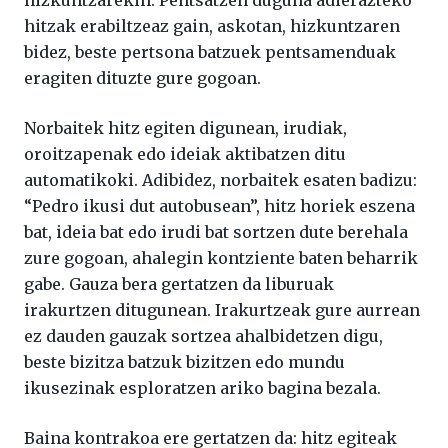
hizkuntzarekin. Pentsatzen duguna adierazteko
hitzak erabiltzeaz gain, askotan, hizkuntzaren
bidez, beste pertsona batzuek pentsamenduak
eragiten dituzte gure gogoan.
Norbaitek hitz egiten digunean, irudiak,
oroitzapenak edo ideiak aktibatzen ditu
automatikoki. Adibidez, norbaitek esaten badizu:
“Pedro ikusi dut autobusean”, hitz horiek eszena
bat, ideia bat edo irudi bat sortzen dute berehala
zure gogoan, ahalegin kontziente baten beharrik
gabe. Gauza bera gertatzen da liburuak
irakurtzen ditugunean. Irakurtzeak gure aurrean
ez dauden gauzak sortzea ahalbidetzen digu,
beste bizitza batzuk bizitzen edo mundu
ikusezinak esploratzen ariko bagina bezala.
Baina kontrakoa ere gertatzen da: hitz egiteak