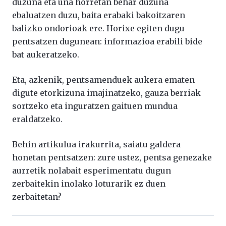
duzuna eta una horretan behar duzuna
ebaluatzen duzu, baita erabaki bakoitzaren
balizko ondorioak ere. Horixe egiten dugu
pentsatzen dugunean: informazioa erabili bide
bat aukeratzeko.
Eta, azkenik, pentsamenduek aukera ematen
digute etorkizuna imajinatzeko, gauza berriak
sortzeko eta inguratzen gaituen mundua
eraldatzeko.
Behin artikulua irakurrita, saiatu galdera
honetan pentsatzen: zure ustez, pentsa genezake
aurretik nolabait esperimentatu dugun
zerbaitekin inolako loturarik ez duen
zerbaitetan?