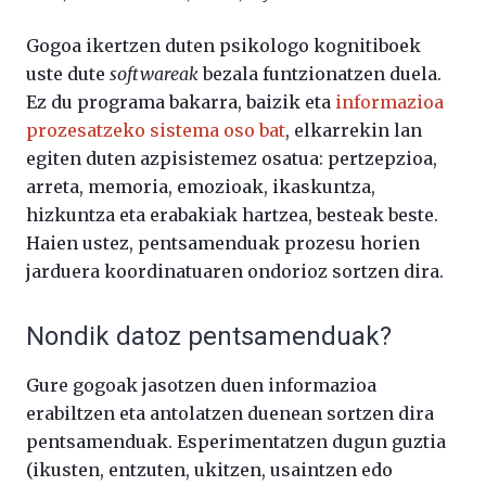
Gogoa ikertzen duten psikologo kognitiboek
uste dute
softwareak
bezala funtzionatzen duela.
Ez du programa bakarra, baizik eta
informazioa
prozesatzeko sistema oso bat
, elkarrekin lan
egiten duten azpisistemez osatua: pertzepzioa,
arreta, memoria, emozioak, ikaskuntza,
hizkuntza eta erabakiak hartzea, besteak beste.
Haien ustez, pentsamenduak prozesu horien
jarduera koordinatuaren ondorioz sortzen dira.
Nondik datoz pentsamenduak?
Gure gogoak jasotzen duen informazioa
erabiltzen eta antolatzen duenean sortzen dira
pentsamenduak. Esperimentatzen dugun guztia
(ikusten, entzuten, ukitzen, usaintzen edo