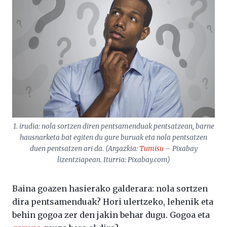
1. irudia: nola sortzen diren pentsamenduak pentsatzean, barne
hausnarketa bat egiten du gure buruak eta nola pentsatzen
duen pentsatzen ari da. (Argazkia:
Tumisu
– Pixabay
lizentziapean. Iturria: Pixabay.com)
Baina goazen hasierako galderara: nola sortzen
dira pentsamenduak? Hori ulertzeko, lehenik eta
behin gogoa zer den jakin behar dugu. Gogoa eta