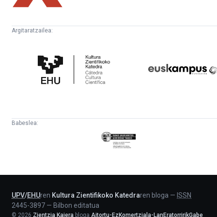
Argitaratzailea:
Kultura
Euskampus
Zientifikoko
Fundazioa
Katedra
Babeslea:
Eusko
Jaurlaritza
-
Lehendakaritza
UPV
/
EHU
ren
Kultura Zientifikoko Katedra
ren bloga
—
ISSN
2445-3897
—
Bilbon editatua
©
2026
Zientzia Kaiera
bloga
Aitortu-EzKomertziala-LanEratorririkGabe