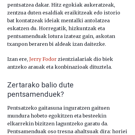
pentsatzea dakar. Hitz egokiak aukeratzeak,
zentzua duten esaldiak eraikitzeak edo istorio
bat kontatzeak ideiak mentalki antolatzea
eskatzen du. Horregatik, hizkuntzak eta
pentsamenduak lotura izateaz gain, askotan
txanpon beraren bi aldeak izan daitezke.
Izan ere,
Jerry Fodor
zientzialariak dio biek
antzeko arauak eta konbinazioak dituztela.
Zertarako balio dute
pentsamenduek?
Pentsatzeko gaitasuna inguratzen gaituen
mundura hobeto egokitzen eta besteekin
elkarrekin bizitzen laguntzeko garatu da.
Pentsamenduak oso tresna ahaltsuak dira: horiei