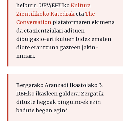
helburu. UPV/EHUko
Kultura
Zientifikoko Katedrak
eta
The
Conversation
plataformaren ekimena
da eta zientzialari adituen
dibulgazio-artikuluen bidez ematen
diote erantzuna gazteen jakin-
minari.
Bergarako Aranzadi Ikastolako 3.
DBHko ikasleen galdera: Zergatik
dituzte hegoak pinguinoek ezin
badute hegan egin?