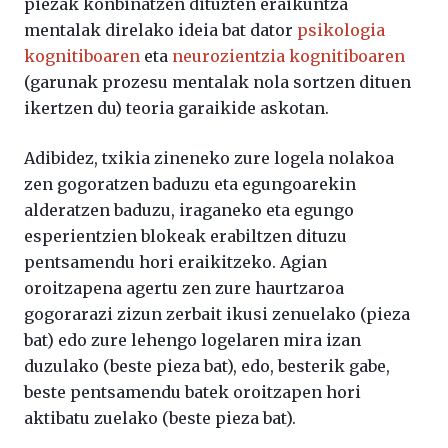
piezak konbinatzen dituzten eraikuntza
mentalak direlako ideia bat dator
psikologia
kognitiboaren
eta
neurozientzia kognitiboaren
(garunak prozesu mentalak nola sortzen dituen
ikertzen du) teoria garaikide askotan.
Adibidez, txikia zineneko zure logela nolakoa
zen gogoratzen baduzu eta egungoarekin
alderatzen baduzu, iraganeko eta egungo
esperientzien blokeak erabiltzen dituzu
pentsamendu hori eraikitzeko. Agian
oroitzapena agertu zen zure haurtzaroa
gogorarazi zizun zerbait ikusi zenuelako (pieza
bat) edo zure lehengo logelaren mira izan
duzulako (beste pieza bat), edo, besterik gabe,
beste pentsamendu batek oroitzapen hori
aktibatu zuelako (beste pieza bat).