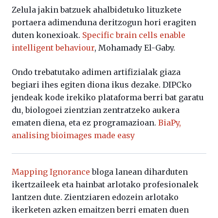
Zelula jakin batzuek ahalbidetuko lituzkete
portaera adimenduna deritzogun hori eragiten
duten konexioak.
Specific brain cells enable
intelligent behaviour
, Mohamady El-Gaby.
Ondo trebatutako adimen artifizialak giaza
begiari ihes egiten diona ikus dezake. DIPCko
jendeak kode irekiko plataforma berri bat garatu
du, biologoei zientzian zentratzeko aukera
ematen diena, eta ez programazioan.
BiaPy,
analising bioimages made easy
Mapping Ignorance
bloga lanean diharduten
ikertzaileek eta hainbat arlotako profesionalek
lantzen dute. Zientziaren edozein arlotako
ikerketen azken emaitzen berri ematen duen