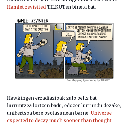
Hamlet revisited
TILKUTen bineta bat.
Hawkingen erradiazioak zulo beltz bat
lurruntzea lortzen badu, edozer lurrundu dezake,
unibertsoa bere osotasunean barne.
Universe
expected to decay much sooner than thought
.