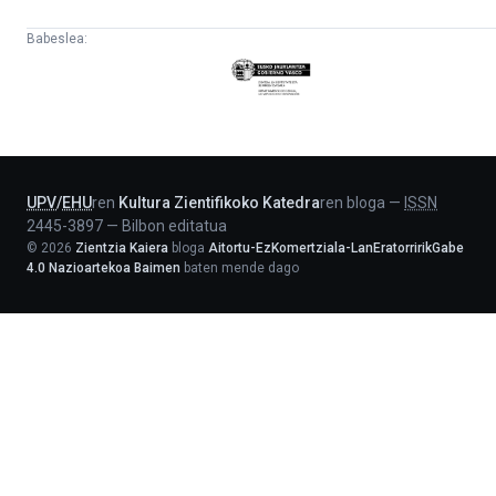
Babeslea:
Eusko
Jaurlaritza
-
Lehendakaritza
UPV
/
EHU
ren
Kultura Zientifikoko Katedra
ren bloga
—
ISSN
2445-3897
—
Bilbon editatua
©
2026
Zientzia Kaiera
bloga
Aitortu-EzKomertziala-LanEratorririkGabe
4.0 Nazioartekoa Baimen
baten mende dago