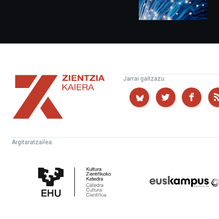
Zientzia
Jarrai gaitzazu:
Kaiera
Argitaratzailea:
Kultura
Euskampus
Zientifikoko
Fundazioa
Katedra