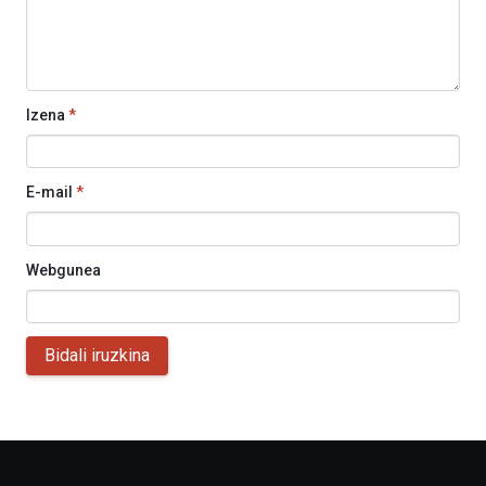
Izena
*
E-mail
*
Webgunea
Bidali iruzkina