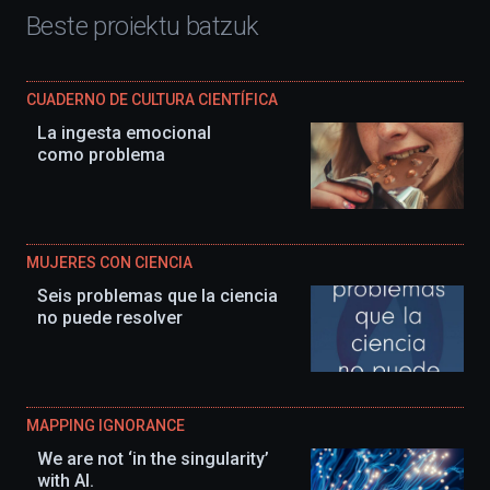
Beste proiektu batzuk
CUADERNO DE CULTURA CIENTÍFICA
La ingesta emocional
como problema
MUJERES CON CIENCIA
Seis problemas que la ciencia
no puede resolver
MAPPING IGNORANCE
We are not ‘in the singularity’
with AI.