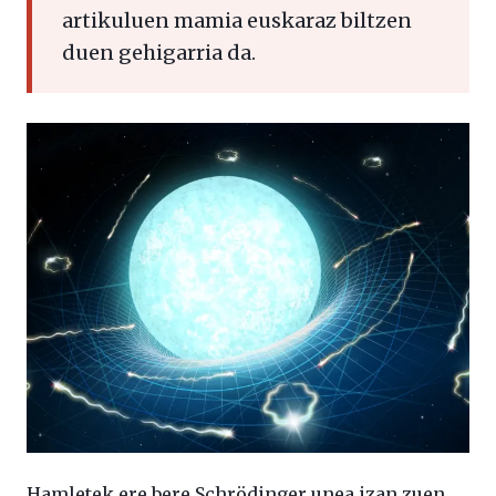
artikuluen mamia euskaraz biltzen
duen gehigarria da.
Hamletek ere bere Schrödinger unea izan zuen.