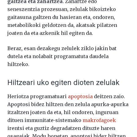
galtzea eta zahartzea
. Zahartze edo
seneszentzia prozesuan, zelulak bikoizteko
gaitasuna galtzen du hasieran eta, ondoren,
metabolikoki geldotzen da, akatsak pilatzen
joaten da eta azkenik hil egiten da.
Beraz, esan dezakegu zelulek ziklo jakin bat
dutela eta nolabait programatuta daudela
hiltzeko.
Hiltzeari uko egiten dioten zelulak
Heriotza programatuari
apoptosia
deitzen zaio.
Apoptosi bidez hiltzen den zelula apurka-apurka
itzaltzen joaten da eta, hil ondoren, inguruan
dituen immunitate-sistemako
makrofagoek
irentsi eta guztiz degradatzen dituzte haren
osagaiak. Modu honetan, apoptosi bidez hiltzen