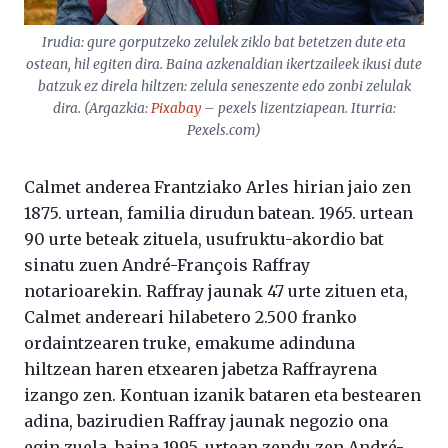
Irudia: gure gorputzeko zelulek ziklo bat betetzen dute eta
ostean, hil egiten dira. Baina azkenaldian ikertzaileek ikusi dute
batzuk ez direla hiltzen: zelula seneszente edo zonbi zelulak
dira. (Argazkia:
Pixabay
– pexels lizentziapean. Iturria:
Pexels.com)
Calmet anderea Frantziako Arles hirian jaio zen
1875. urtean, familia dirudun batean. 1965. urtean
90 urte beteak zituela, usufruktu-akordio bat
sinatu zuen André-François Raffray
notarioarekin. Raffray jaunak 47 urte zituen eta,
Calmet andereari hilabetero 2.500 franko
ordaintzearen truke, emakume adinduna
hiltzean haren etxearen jabetza Raffrayrena
izango zen. Kontuan izanik bataren eta bestearen
adina, bazirudien Raffray jaunak negozio ona
egin zuela, baina 1995. urtean zendu zen André-