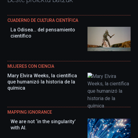
CUADERNO DE CULTURA CIENTÍFICA
La Odisea… del pensamiento
científico
MUJERES CON CIENCIA
Mary Elvira Weeks, la científica
que humanizó la historia de la
química
MAPPING IGNORANCE
We are not ‘in the singularity’
with AI.