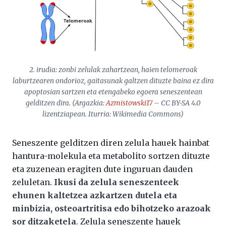
2. irudia: zonbi zelulak zahartzean, haien telomeroak
laburtzearen ondorioz, gaitasunak galtzen dituzte baina ez dira
apoptosian sartzen eta etengabeko egoera seneszentean
gelditzen dira. (Argazkia:
Azmistowski17
– CC BY-SA 4.0
lizentziapean. Iturria: Wikimedia Commons)
Seneszente gelditzen diren zelula hauek hainbat
hantura-molekula eta metabolito sortzen dituzte
eta zuzenean eragiten dute inguruan dauden
zeluletan.
Ikusi da zelula seneszenteek
ehunen kaltetzea azkartzen dutela eta
minbizia, osteoartritisa edo bihotzeko arazoak
sor ditzaketela
. Zelula seneszente hauek