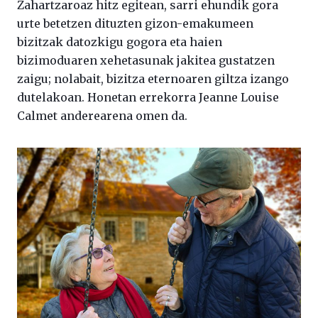
Zahartzaroaz hitz egitean, sarri ehundik gora
urte betetzen dituzten gizon-emakumeen
bizitzak datozkigu gogora eta haien
bizimoduaren xehetasunak jakitea gustatzen
zaigu; nolabait, bizitza eternoaren giltza izango
dutelakoan. Honetan errekorra Jeanne Louise
Calmet anderearena omen da.