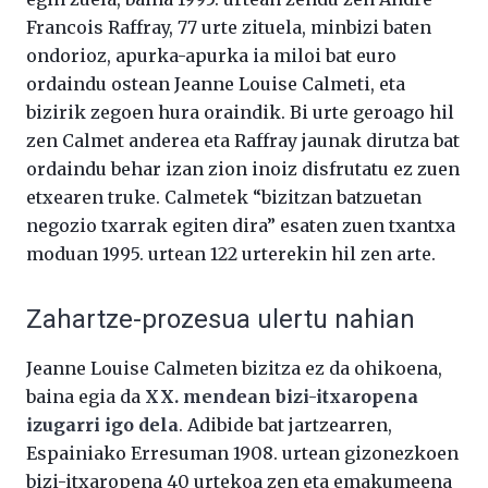
Francois Raffray, 77 urte zituela, minbizi baten
ondorioz, apurka-apurka ia miloi bat euro
ordaindu ostean Jeanne Louise Calmeti, eta
bizirik zegoen hura oraindik. Bi urte geroago hil
zen Calmet anderea eta Raffray jaunak dirutza bat
ordaindu behar izan zion inoiz disfrutatu ez zuen
etxearen truke. Calmetek “bizitzan batzuetan
negozio txarrak egiten dira” esaten zuen txantxa
moduan 1995. urtean 122 urterekin hil zen arte.
Zahartze-prozesua ulertu nahian
Jeanne Louise Calmeten bizitza ez da ohikoena,
baina egia da
XX. mendean bizi-itxaropena
izugarri igo dela
. Adibide bat jartzearren,
Espainiako Erresuman 1908. urtean gizonezkoen
bizi-itxaropena 40 urtekoa zen eta emakumeena