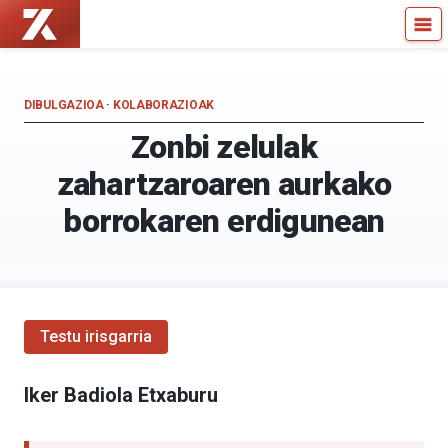
Zientzia
Kultura
Kaiera
Zientifikoko
—
Katedra
Kultura
DIBULGAZIOA
·
KOLABORAZIOAK
Zientifikoko
Zonbi zelulak
Katedra
zahartzaroaren aurkako
borrokaren erdigunean
Testu irisgarria
Iker Badiola Etxaburu