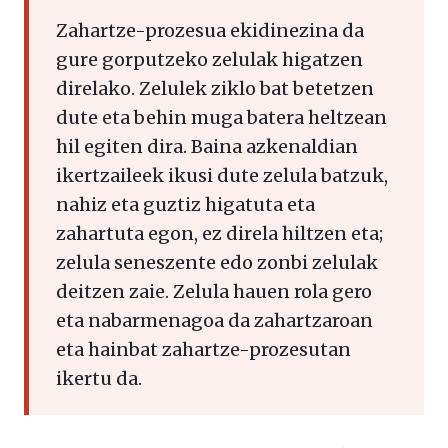
Zahartze-prozesua ekidinezina da
gure gorputzeko zelulak higatzen
direlako. Zelulek ziklo bat betetzen
dute eta behin muga batera heltzean
hil egiten dira. Baina azkenaldian
ikertzaileek ikusi dute zelula batzuk,
nahiz eta guztiz higatuta eta
zahartuta egon, ez direla hiltzen eta;
zelula seneszente edo zonbi zelulak
deitzen zaie. Zelula hauen rola gero
eta nabarmenagoa da zahartzaroan
eta hainbat zahartze-prozesutan
ikertu da.