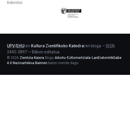
Babeslea:
Eusko
Jaurlaritza
-
Lehendakaritza
UPV
/
EHU
ren
Kultura Zientifikoko Katedra
ren bloga
—
ISSN
2445-3897
—
Bilbon editatua
©
2026
Zientzia Kaiera
bloga
Aitortu-EzKomertziala-LanEratorririkGabe
4.0 Nazioartekoa Baimen
baten mende dago