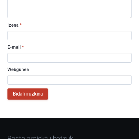
Izena
*
E-mail
*
Webgunea
Bidali iruzkina
Beste proiektu batzuk