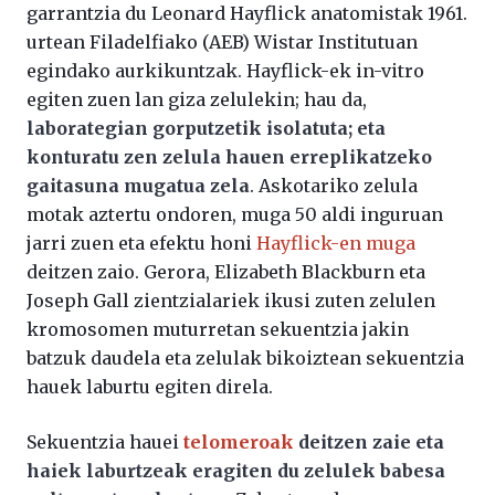
garrantzia du Leonard Hayflick anatomistak 1961.
urtean Filadelfiako (AEB) Wistar Institutuan
egindako aurkikuntzak. Hayflick-ek in-vitro
egiten zuen lan giza zelulekin; hau da,
laborategian gorputzetik isolatuta; eta
konturatu zen zelula hauen erreplikatzeko
gaitasuna mugatua zela
. Askotariko zelula
motak aztertu ondoren, muga 50 aldi inguruan
jarri zuen eta efektu honi
Hayflick-en muga
deitzen zaio. Gerora, Elizabeth Blackburn eta
Joseph Gall zientzialariek ikusi zuten zelulen
kromosomen muturretan sekuentzia jakin
batzuk daudela eta zelulak bikoiztean sekuentzia
hauek laburtu egiten direla.
Sekuentzia hauei
telomeroak
deitzen zaie eta
haiek laburtzeak eragiten du zelulek babesa