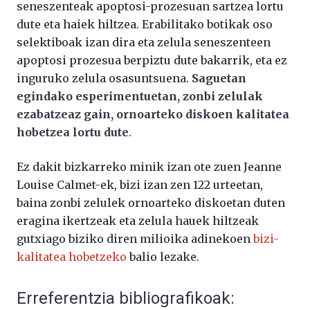
seneszenteak apoptosi-prozesuan sartzea lortu
dute eta haiek hiltzea. Erabilitako botikak oso
selektiboak izan dira eta zelula seneszenteen
apoptosi prozesua berpiztu dute bakarrik, eta ez
inguruko zelula osasuntsuena.
Saguetan
egindako esperimentuetan, zonbi zelulak
ezabatzeaz gain, ornoarteko diskoen kalitatea
hobetzea lortu dute
.
Ez dakit bizkarreko minik izan ote zuen Jeanne
Louise Calmet-ek, bizi izan zen 122 urteetan,
baina zonbi zelulek ornoarteko diskoetan duten
eragina ikertzeak eta zelula hauek hiltzeak
gutxiago biziko diren milioika adinekoen
bizi-
kalitatea hobetzeko
balio lezake.
Erreferentzia bibliografikoak: