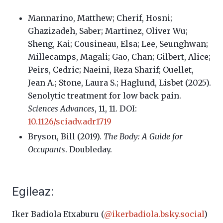
Mannarino
,
Matthew;
Cherif
,
Hosni;
Ghazizadeh
,
Saber;
Martinez
,
Oliver Wu
;
Sheng
,
Kai;
Cousineau
,
Elsa;
Lee
,
Seunghwan;
Millecamps
,
Magali;
Gao
,
Chan;
Gilbert
,
Alice;
Peirs
,
Cedric;
Naeini
,
Reza Sharif;
Ouellet
,
Jean A.;
Stone
,
Laura S.;
Haglund, Lisbet (2025).
Senolytic treatment for low back pain.
Sciences Advances
, 11, 11. DOI:
10.1126/sciadv.adr1719
Bryson, Bill (2019).
The Body: A Guide for
Occupants
. Doubleday.
Egileaz:
Iker Badiola Etxaburu (
@ikerbadiola.bsky.social
)