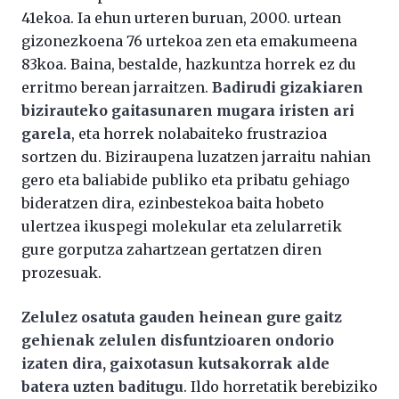
41ekoa. Ia ehun urteren buruan, 2000. urtean
gizonezkoena 76 urtekoa zen eta emakumeena
83koa. Baina, bestalde, hazkuntza horrek ez du
erritmo berean jarraitzen.
Badirudi gizakiaren
bizirauteko gaitasunaren mugara iristen ari
garela
, eta horrek nolabaiteko frustrazioa
sortzen du. Biziraupena luzatzen jarraitu nahian
gero eta baliabide publiko eta pribatu gehiago
bideratzen dira, ezinbestekoa baita hobeto
ulertzea ikuspegi molekular eta zelularretik
gure gorputza zahartzean gertatzen diren
prozesuak.
Zelulez osatuta gauden heinean gure gaitz
gehienak zelulen disfuntzioaren ondorio
izaten dira, gaixotasun kutsakorrak alde
batera uzten baditugu
. Ildo horretatik berebiziko