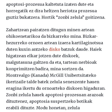
apoptosi-prozesua kaltetuta izaten dute eta
horregatik ez dira heltzen heriotza prozesua
guztiz bukatzera. Hortik “zonbi zelula” goitizena.
Zahartzean pairatzen ditugun minen artean
ohikoenetarikoa da bizkarreko mina. Bizkar-
hezurreko ornoen artean izaera kartilaginotsua
duten kuxin antzeko
disko
batzuk daude. Haiek
higatzean elkar jotzen dute diskoek,
malgutasuna galtzen da eta, tartean nerbioak
konprimitzen badira, mina sortzen da.
Montrealgo (Kanada) McGill Unibertsitateko
ikertzaile talde batek zelula seneszente hauen
eragina ikertu du ornoarteko diskoen higaduran.
Zonbi zelula hauek apoptosi-prozesuan arazoak
dituztenez, apoptosia suspertzeko botikak
erabili dituzte. Modu honetan, zelula