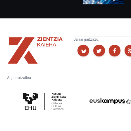
Zientzia
Jarrai gaitzazu:
Kaiera
Argitaratzailea:
Kultura
Euskampus
Zientifikoko
Fundazioa
Katedra