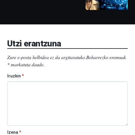
izango
ditu:
Bidebarrietako
Liburutegia,
Bizkaia
Aretoa-
EHU…
Utzi erantzuna
Zure e-posta helbidea ez da argitaratuko.
Beharrezko eremuak
*
markatuta daude
.
Iruzkin
*
Izena
*