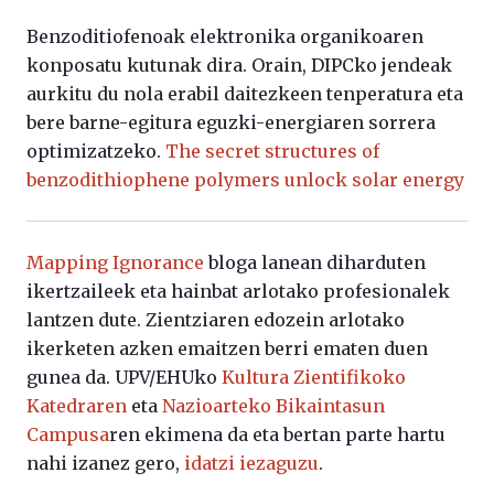
Benzoditiofenoak elektronika organikoaren
konposatu kutunak dira. Orain, DIPCko jendeak
aurkitu du nola erabil daitezkeen tenperatura eta
bere barne-egitura eguzki-energiaren sorrera
optimizatzeko.
The secret structures of
benzodithiophene polymers unlock solar energy
Mapping Ignorance
bloga lanean diharduten
ikertzaileek eta hainbat arlotako profesionalek
lantzen dute. Zientziaren edozein arlotako
ikerketen azken emaitzen berri ematen duen
gunea da. UPV/EHUko
Kultura Zientifikoko
Katedraren
eta
Nazioarteko Bikaintasun
Campusa
ren ekimena da eta bertan parte hartu
nahi izanez gero,
idatzi iezaguzu
.