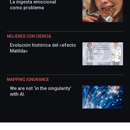
La ingesta emocional
como problema
MUJERES CON CIENCIA
Evolución histórica del «efecto
Matilda»
MAPPING IGNORANCE
We are not ‘in the singularity’
with AI.