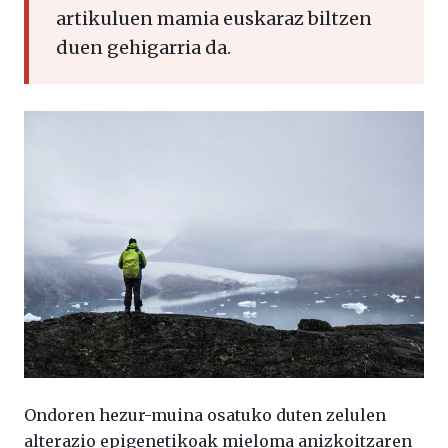
artikuluen mamia euskaraz biltzen
duen gehigarria da.
Ondoren hezur-muina osatuko duten zelulen
alterazio epigenetikoak mieloma anizkoitzaren