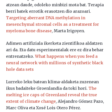
atzean daude, odoleko minbizi mota bat. Terapia
berri batek errotik erasotzen dio arazoari.
Targeting aberrant DNA methylation in
mesenchymal stromal cells as a treatment for
myeloma bone disease
, Marta Irigoyen.
Adimen artifiziala ikerketa zientifikoa aldatzen
ari da. Eta datu esperimentalak ere ez dira behar
entrenatzeko.
What happens when you feed a
neural network with millions of synthetic black
hole data sets
Lurreko leku batean klima-aldaketa zuzenean
ikus badaiteke Groenlandia da toki hori.
The
melting ice caps of Greenland reveal the true
extent of climate change
, Alejandro Gómez Pazo,
Marc Oliva eta Xosé Lois Otero Pérez.