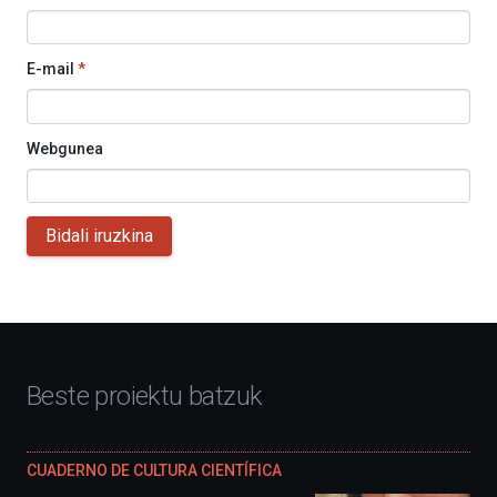
E-mail
*
Webgunea
Bidali iruzkina
Beste proiektu batzuk
CUADERNO DE CULTURA CIENTÍFICA