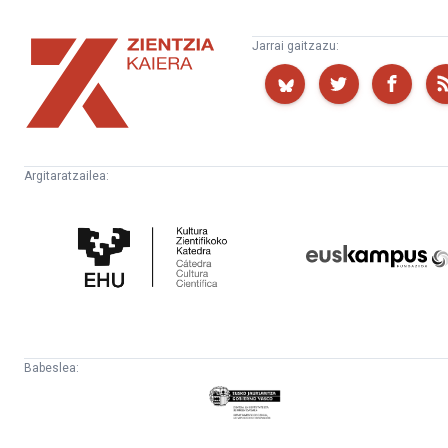
Zientzia
Jarrai gaitzazu:
Kaiera
Argitaratzailea:
Kultura
Euskampus
Zientifikoko
Fundazioa
Katedra
Babeslea:
Eusko
Jaurlaritza
-