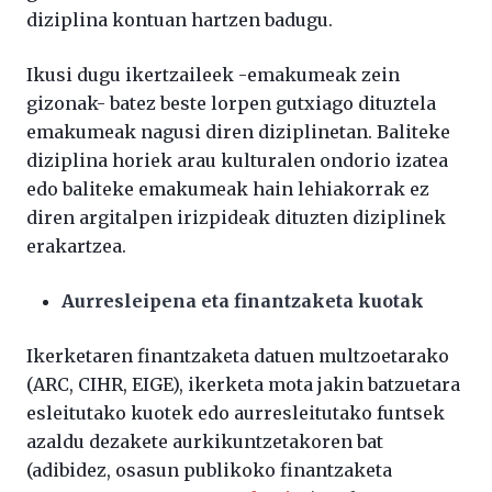
diziplina kontuan hartzen badugu.
Ikusi dugu ikertzaileek -emakumeak zein
gizonak- batez beste lorpen gutxiago dituztela
emakumeak nagusi diren diziplinetan. Baliteke
diziplina horiek arau kulturalen ondorio izatea
edo baliteke emakumeak hain lehiakorrak ez
diren argitalpen irizpideak dituzten diziplinek
erakartzea.
Aurresleipena eta finantzaketa kuotak
Ikerketaren finantzaketa datuen multzoetarako
(ARC, CIHR, EIGE), ikerketa mota jakin batzuetara
esleitutako kuotek edo aurresleitutako funtsek
azaldu dezakete aurkikuntzetakoren bat
(adibidez, osasun publikoko finantzaketa