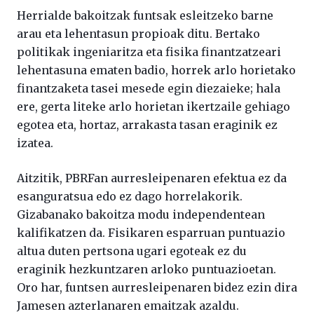
Herrialde bakoitzak funtsak esleitzeko barne
arau eta lehentasun propioak ditu. Bertako
politikak ingeniaritza eta fisika finantzatzeari
lehentasuna ematen badio, horrek arlo horietako
finantzaketa tasei mesede egin diezaieke; hala
ere, gerta liteke arlo horietan ikertzaile gehiago
egotea eta, hortaz, arrakasta tasan eraginik ez
izatea.
Aitzitik, PBRFan aurresleipenaren efektua ez da
esanguratsua edo ez dago horrelakorik.
Gizabanako bakoitza modu independentean
kalifikatzen da. Fisikaren esparruan puntuazio
altua duten pertsona ugari egoteak ez du
eraginik hezkuntzaren arloko puntuazioetan.
Oro har, funtsen aurresleipenaren bidez ezin dira
Jamesen azterlanaren emaitzak azaldu.