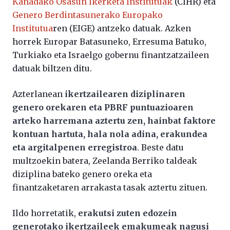
Kanadako Osasun Ikerketa Institutuak
(CIHR) eta
Genero Berdintasunerako Europako
Institutua
ren (EIGE) antzeko datuak. Azken
horrek Europar Batasuneko, Erresuma Batuko,
Turkiako eta Israelgo gobernu finantzatzaileen
datuak biltzen ditu.
Azterlanean
ikertzailearen diziplinaren
genero orekaren eta PBRF puntuazioaren
arteko harremana aztertu zen, hainbat faktore
kontuan hartuta, hala nola adina, erakundea
eta argitalpenen erregistroa
. Beste datu
multzoekin batera, Zeelanda Berriko taldeak
diziplina bateko genero oreka eta
finantzaketaren arrakasta tasak aztertu zituen.
Ildo horretatik,
erakutsi zuten edozein
generotako ikertzaileek emakumeak nagusi