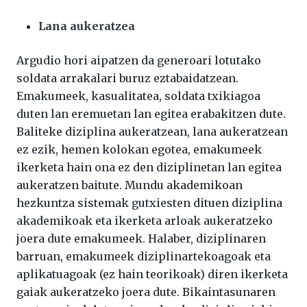
Lana aukeratzea
Argudio hori aipatzen da generoari lotutako
soldata arrakalari buruz eztabaidatzean.
Emakumeek, kasualitatea, soldata txikiagoa
duten lan eremuetan lan egitea erabakitzen dute.
Baliteke diziplina aukeratzean, lana aukeratzean
ez ezik, hemen kolokan egotea, emakumeek
ikerketa hain ona ez den diziplinetan lan egitea
aukeratzen baitute. Mundu akademikoan
hezkuntza sistemak gutxiesten dituen diziplina
akademikoak eta ikerketa arloak aukeratzeko
joera dute emakumeek. Halaber, diziplinaren
barruan, emakumeek diziplinartekoagoak eta
aplikatuagoak (ez hain teorikoak) diren ikerketa
gaiak aukeratzeko joera dute. Bikaintasunaren