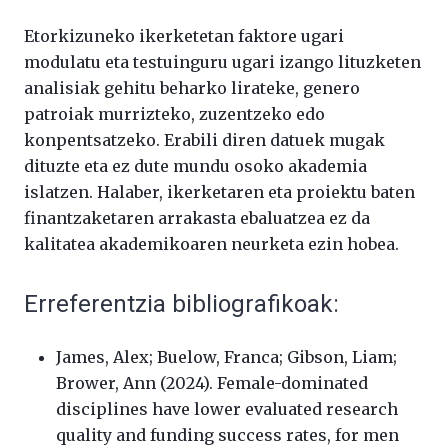
Etorkizuneko ikerketetan faktore ugari
modulatu eta testuinguru ugari izango lituzketen
analisiak gehitu beharko lirateke, genero
patroiak murrizteko, zuzentzeko edo
konpentsatzeko. Erabili diren datuek mugak
dituzte eta ez dute mundu osoko akademia
islatzen. Halaber, ikerketaren eta proiektu baten
finantzaketaren arrakasta ebaluatzea ez da
kalitatea akademikoaren neurketa ezin hobea.
Erreferentzia bibliografikoak:
James, Alex; Buelow, Franca; Gibson, Liam;
Brower, Ann (2024). Female-dominated
disciplines have lower evaluated research
quality and funding success rates, for men