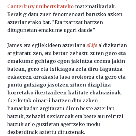
Canterbury unibertsitateko
matematikariak.
Berak gidatu zuen fenomenoari buruzko azken
azterlanetako bat. “Eta txartzat hartzen
ditugunetan emakume ugari daude”.
James eta egilekideen azterlana
eLife
aldizkarian
argitaratu zen, eta bertan zehaztu zuten
gero eta
emakume gehiago egon jakintza eremu jakin
batean, gero eta txikiagoa zela diru-laguntza
eskaeren arrakasta tasa orokorra eta gero eta
puntu gutxiago jasotzen zituen diziplina
horretako ikertzaileen kalitate ebaluazioak
.
Ikerketak oinarri hartzen ditu azken
hamarkadan argitaratu diren beste azterlan
batzuk, zehazki sexismoak eta beste aurreiritzi
batzuk arlo guztietan agertzeko modu
desberdinak aztertu dituztenak.