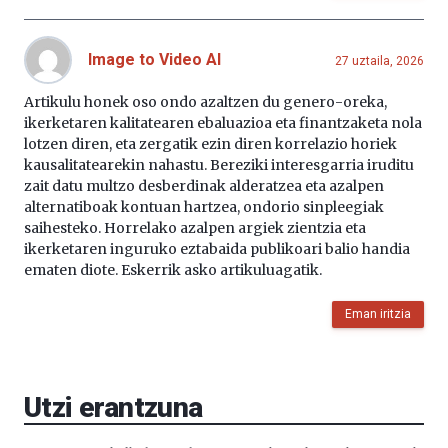
Image to Video AI
27 uztaila, 2026
Artikulu honek oso ondo azaltzen du genero-oreka,
ikerketaren kalitatearen ebaluazioa eta finantzaketa nola
lotzen diren, eta zergatik ezin diren korrelazio horiek
kausalitatearekin nahastu. Bereziki interesgarria iruditu
zait datu multzo desberdinak alderatzea eta azalpen
alternatiboak kontuan hartzea, ondorio sinpleegiak
saihesteko. Horrelako azalpen argiek zientzia eta
ikerketaren inguruko eztabaida publikoari balio handia
ematen diote. Eskerrik asko artikuluagatik.
Eman iritzia
Utzi erantzuna