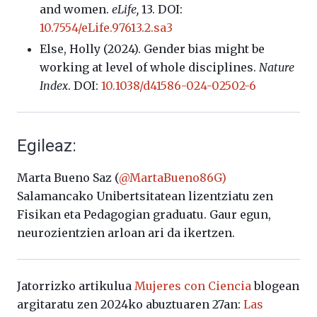
and women.
eLife,
13. DOI:
10.7554/eLife.97613.2.sa3
Else, Holly (2024). Gender bias might be
working at level of whole disciplines.
Nature
Index
. DOI:
10.1038/d41586-024-02502-6
Egileaz:
Marta Bueno Saz (
@MartaBueno86G)
Salamancako Unibertsitatean lizentziatu zen
Fisikan eta Pedagogian graduatu. Gaur egun,
neurozientzien arloan ari da ikertzen.
Jatorrizko artikulua
Mujeres con Ciencia
blogean
argitaratu zen 2024ko abuztuaren 27an:
Las