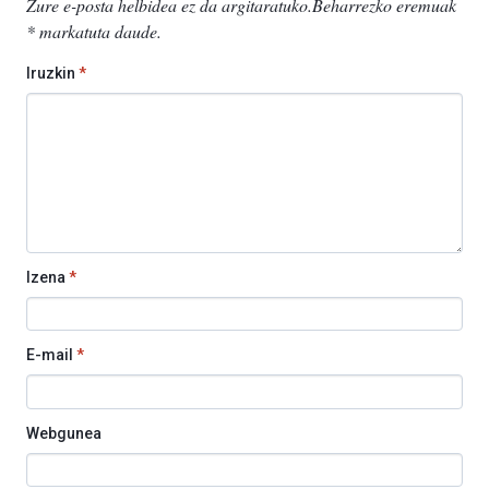
Zure e-posta helbidea ez da argitaratuko.
Beharrezko eremuak
*
markatuta daude
.
Iruzkin
*
Izena
*
E-mail
*
Webgunea