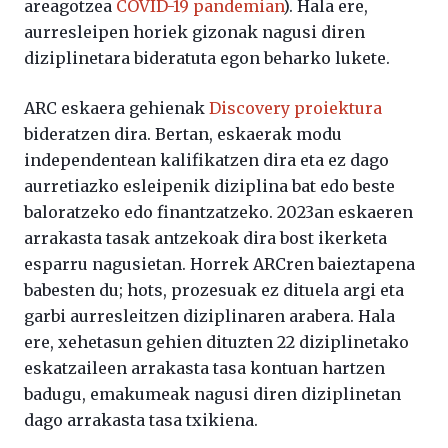
areagotzea
COVID-19 pandemian
). Hala ere,
aurresleipen horiek gizonak nagusi diren
diziplinetara bideratuta egon beharko lukete.
ARC eskaera gehienak
Discovery proiektura
bideratzen dira. Bertan, eskaerak modu
independentean kalifikatzen dira eta ez dago
aurretiazko esleipenik diziplina bat edo beste
baloratzeko edo finantzatzeko. 2023an eskaeren
arrakasta tasak antzekoak dira bost ikerketa
esparru nagusietan. Horrek ARCren baieztapena
babesten du; hots, prozesuak ez dituela argi eta
garbi aurresleitzen diziplinaren arabera. Hala
ere, xehetasun gehien dituzten 22 diziplinetako
eskatzaileen arrakasta tasa kontuan hartzen
badugu, emakumeak nagusi diren diziplinetan
dago arrakasta tasa txikiena.