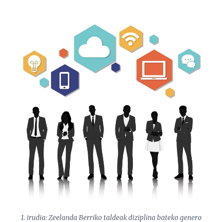
1. irudia: Zeelanda Berriko taldeak diziplina bateko genero