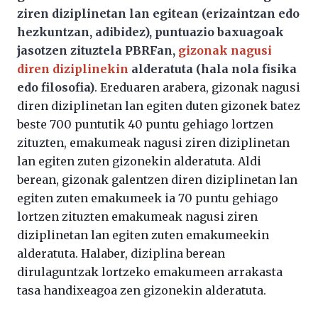
ziren diziplinetan lan egitean (erizaintzan edo
hezkuntzan, adibidez), puntuazio baxuagoak
jasotzen zituztela PBRFan,
gizonak nagusi
diren diziplinekin
alderatuta (hala nola fisika
edo filosofia)
. Ereduaren arabera, gizonak nagusi
diren diziplinetan lan egiten duten gizonek batez
beste 700 puntutik 40 puntu gehiago lortzen
zituzten, emakumeak nagusi ziren diziplinetan
lan egiten zuten gizonekin alderatuta. Aldi
berean, gizonak galentzen diren diziplinetan lan
egiten zuten emakumeek ia 70 puntu gehiago
lortzen zituzten emakumeak nagusi ziren
diziplinetan lan egiten zuten emakumeekin
alderatuta. Halaber, diziplina berean
dirulaguntzak lortzeko emakumeen arrakasta
tasa handixeagoa zen gizonekin alderatuta.