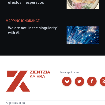
efectos inesperados
MAPPING IGNORANCE
We are not ‘in the singularity’
with AI.
Zientzia
Jarrai gaitzazu:
Kaiera
Argitaratzailea: