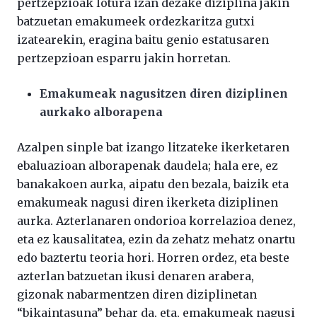
pertzepzioak lotura izan dezake diziplina jakin
batzuetan emakumeek ordezkaritza gutxi
izatearekin, eragina baitu genio estatusaren
pertzepzioan esparru jakin horretan.
Emakumeak nagusitzen diren diziplinen
aurkako alborapena
Azalpen sinple bat izango litzateke ikerketaren
ebaluazioan alborapenak daudela; hala ere, ez
banakakoen aurka, aipatu den bezala, baizik eta
emakumeak nagusi diren ikerketa diziplinen
aurka. Azterlanaren ondorioa korrelazioa denez,
eta ez kausalitatea, ezin da zehatz mehatz onartu
edo baztertu teoria hori. Horren ordez, eta beste
azterlan batzuetan ikusi denaren arabera,
gizonak nabarmentzen diren diziplinetan
“bikaintasuna” behar da, eta, emakumeak nagusi