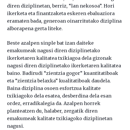
diren diziplinetan, berriz, “lan nekosoa”. Hori
ikerketa eta finantzaketa eskeren ebaluaziora
eramaten bada, generoan oinarritutako diziplina
alborapena gerta liteke.
Beste azalpen sinple bat izan daiteke
emakumeak nagusi diren diziplinetako
ikerketaren kalitatea txikiagoa dela gizonak
nagusi diren diziplinetako ikerketaren kalitatea
baino. Badirudi “zientzia gogor” kuantitatiboak
eta “zientzia belaxka” kualitatiboak daudela.
Baina diziplina osoen esfortzua kalitate
txikiagoko dela esatea, desberdina dela esan
ordez, erradikalegia da. Azalpen horrek
planteatzen du, halaber, zergatik diren
emakumeak kalitate txikiagoko diziplinetan
nagusi.