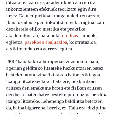
ditzakete. Izan ere, akademikoen aurreiritzi
inkontzienteen efektuak teorizatu egin dira
luzez. Datu enpirikoak mugatuak diren arren,
ikusi da alborapen inkontzienteek eragina izan
dezaketela ohiko metrika eta praktika
akademikoetan, hala nola
h indizea
, aipuak,
egiletza,
parekoen ebaluazioa
, kontratazioa,
atxikimendua eta aurrera egitea.
PBRF banakako alborapenak zuzenduko balu,
agerian geldituko litzateke hezkuntzaren batez
besteko puntuazioa fisikakoa baino txikiagoa
izango litzatekeelako; hala ere, hezkuntzan
aritzen den emakume baten eta fisikan aritzen
den beste baten batez besteko puntuazioa berdina
izango litzateke. Lehenengo baldintza betetzen
da, baina bigarrena, berriz, ez. Hala ere, diziplina