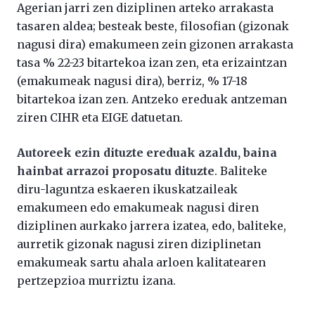
Agerian jarri zen diziplinen arteko arrakasta
tasaren aldea; besteak beste, filosofian (gizonak
nagusi dira) emakumeen zein gizonen arrakasta
tasa % 22-23 bitartekoa izan zen, eta erizaintzan
(emakumeak nagusi dira), berriz, % 17-18
bitartekoa izan zen. Antzeko ereduak antzeman
ziren CIHR eta EIGE datuetan.
Autoreek ezin dituzte ereduak azaldu, baina
hainbat arrazoi proposatu dituzte
. Baliteke
diru-laguntza eskaeren ikuskatzaileak
emakumeen edo emakumeak nagusi diren
diziplinen aurkako jarrera izatea, edo, baliteke,
aurretik gizonak nagusi ziren diziplinetan
emakumeak sartu ahala arloen kalitatearen
pertzepzioa murriztu izana.