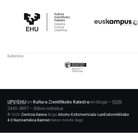
Kultura
Euskampus
Zientifikoko
Fundazioa
Katedra
Babeslea:
Eusko
Jaurlaritza
-
Lehendakaritza
UPV
/
EHU
ren
Kultura Zientifikoko Katedra
ren bloga
—
ISSN
2445-3897
—
Bilbon editatua
©
2026
Zientzia Kaiera
bloga
Aitortu-EzKomertziala-LanEratorririkGabe
4.0 Nazioartekoa Baimen
baten mende dago