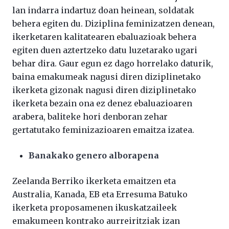
lan indarra indartuz doan heinean, soldatak
behera egiten du. Diziplina feminizatzen denean,
ikerketaren kalitatearen ebaluazioak behera
egiten duen aztertzeko datu luzetarako ugari
behar dira. Gaur egun ez dago horrelako daturik,
baina emakumeak nagusi diren diziplinetako
ikerketa gizonak nagusi diren diziplinetako
ikerketa bezain ona ez denez ebaluazioaren
arabera, baliteke hori denboran zehar
gertatutako feminizazioaren emaitza izatea.
Banakako genero alborapena
Zeelanda Berriko ikerketa emaitzen eta
Australia, Kanada, EB eta Erresuma Batuko
ikerketa proposamenen ikuskatzaileek
emakumeen kontrako aurreiritziak izan