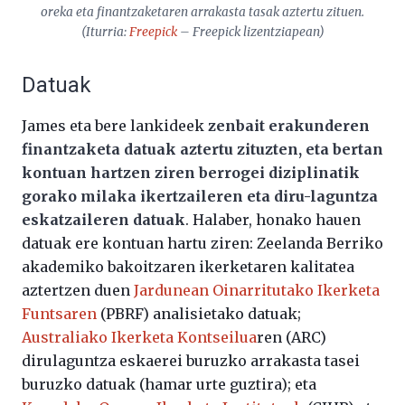
oreka eta finantzaketaren arrakasta tasak aztertu zituen.
(Iturria:
Freepick
– Freepick lizentziapean)
Datuak
James eta bere lankideek
zenbait erakunderen
finantzaketa datuak aztertu zituzten, eta bertan
kontuan hartzen ziren berrogei diziplinatik
gorako milaka ikertzaileren eta diru-laguntza
eskatzaileren datuak
. Halaber, honako hauen
datuak ere kontuan hartu ziren: Zeelanda Berriko
akademiko bakoitzaren ikerketaren kalitatea
aztertzen duen
Jardunean Oinarritutako Ikerketa
Funtsaren
(PBRF) analisietako datuak;
Australiako Ikerketa Kontseilua
ren (ARC)
dirulaguntza eskaerei buruzko arrakasta tasei
buruzko datuak (hamar urte guztira); eta