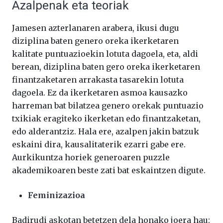
Azalpenak eta teoriak
Jamesen azterlanaren arabera, ikusi dugu
diziplina baten genero oreka ikerketaren
kalitate puntuazioekin lotuta dagoela, eta, aldi
berean, diziplina baten gero oreka ikerketaren
finantzaketaren arrakasta tasarekin lotuta
dagoela. Ez da ikerketaren asmoa kausazko
harreman bat bilatzea genero orekak puntuazio
txikiak eragiteko ikerketan edo finantzaketan,
edo alderantziz. Hala ere, azalpen jakin batzuk
eskaini dira, kausalitaterik ezarri gabe ere.
Aurkikuntza horiek generoaren puzzle
akademikoaren beste zati bat eskaintzen digute.
Feminizazioa
Badirudi askotan betetzen dela honako joera hau: