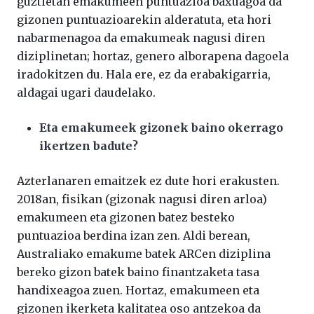
guztietan emakumeen puntuazioa baxuagoa da
gizonen puntuazioarekin alderatuta, eta hori
nabarmenagoa da emakumeak nagusi diren
diziplinetan; hortaz, genero alborapena dagoela
iradokitzen du. Hala ere, ez da erabakigarria,
aldagai ugari daudelako.
Eta emakumeek gizonek baino okerrago
ikertzen badute?
Azterlanaren emaitzek ez dute hori erakusten.
2018an, fisikan (gizonak nagusi diren arloa)
emakumeen eta gizonen batez besteko
puntuazioa berdina izan zen. Aldi berean,
Australiako emakume batek ARCen diziplina
bereko gizon batek baino finantzaketa tasa
handixeagoa zuen. Hortaz, emakumeen eta
gizonen ikerketa kalitatea oso antzekoa da