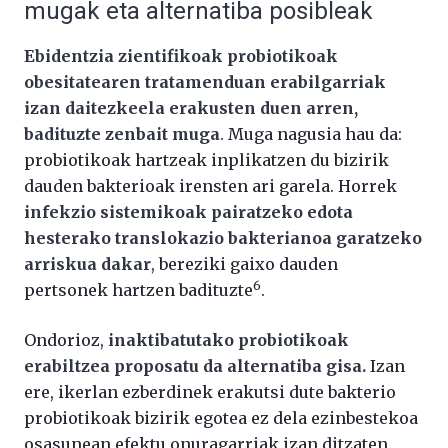
mugak eta alternatiba posibleak
Ebidentzia zientifikoak probiotikoak
obesitatearen tratamenduan erabilgarriak
izan daitezkeela erakusten duen arren,
badituzte zenbait muga
. Muga nagusia hau da:
probiotikoak hartzeak inplikatzen du bizirik
dauden bakterioak irensten ari garela. Horrek
infekzio sistemikoak pairatzeko edota
hesterako translokazio bakterianoa garatzeko
arriskua dakar
, bereziki gaixo dauden
6
pertsonek hartzen badituzte
.
Ondorioz,
inaktibatutako probiotikoak
erabiltzea proposatu da alternatiba gisa.
Izan
ere, ikerlan ezberdinek erakutsi dute bakterio
probiotikoak bizirik egotea ez dela ezinbestekoa
osasunean efektu onuragarriak izan ditzaten.