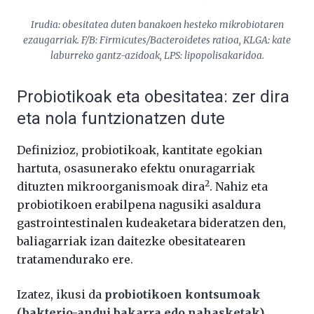
Irudia: obesitatea duten banakoen hesteko mikrobiotaren
ezaugarriak. F/B: Firmicutes/Bacteroidetes ratioa, KLGA: kate
laburreko gantz-azidoak, LPS: lipopolisakaridoa.
Probiotikoak eta obesitatea: zer dira
eta nola funtzionatzen dute
Definizioz, probiotikoak, kantitate egokian
hartuta, osasunerako efektu onuragarriak
2
dituzten mikroorganismoak dira
. Nahiz eta
probiotikoen erabilpena nagusiki asaldura
gastrointestinalen kudeaketara bideratzen den,
baliagarriak izan daitezke obesitatearen
tratamendurako ere.
Izatez, ikusi da
probiotikoen kontsumoak
(bakterio-andui bakarra edo nahasketak)