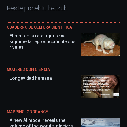
Beste proiektu batzuk
CUADERNO DE CULTURA CIENTÍFICA
El olor de la rata topo reina
suprime la reproducción de sus
rivales
MUJERES CON CIENCIA
Longevidad humana
MAPPING IGNORANCE
A new AI model reveals the
volume of the world’s glaciers