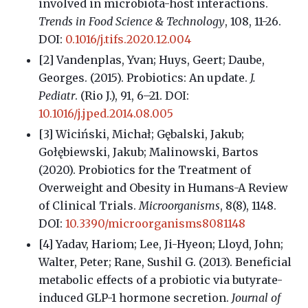
involved in microbiota-host interactions.
Trends in Food Science & Technology
, 108, 11-26.
DOI:
0.1016/j.tifs.2020.12.004
[2] Vandenplas, Yvan; Huys, Geert; Daube,
Georges. (2015). Probiotics: An update.
J.
Pediatr
. (Rio J.), 91, 6–21. DOI:
10.1016/j.jped.2014.08.005
[3] Wiciński,
Michał;
Gębalski
,
Jakub;
Gołębiewski
,
Jakub;
Malinowski, Bartos
(2020). Probiotics for the Treatment of
Overweight and Obesity in Humans-A Review
of Clinical Trials.
Microorganisms
, 8(8), 1148.
DOI:
10.3390/microorganisms8081148
[4]
Yadav
, Hariom;
Lee
, Ji-Hyeon;
Lloyd
, John;
Walter
, Peter;
Rane, Sushil G. (2013)
. Beneficial
metabolic effects of a probiotic via butyrate-
induced GLP-1 hormone secretion.
Journal of