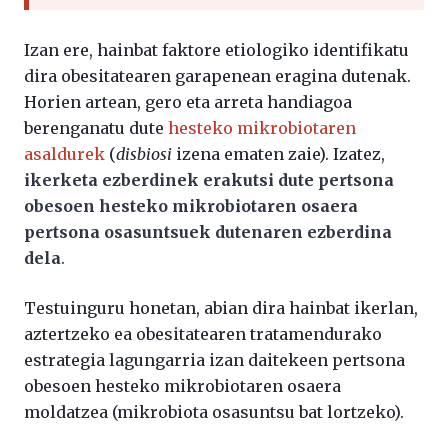
Izan ere, hainbat faktore etiologiko identifikatu
dira obesitatearen garapenean eragina dutenak.
Horien artean, gero eta arreta handiagoa
berenganatu dute
hesteko mikrobiotaren
asaldurek
(
disbiosi
izena ematen zaie). Izatez,
ikerketa ezberdinek erakutsi dute pertsona
obesoen hesteko mikrobiotaren osaera
pertsona osasuntsuek dutenaren ezberdina
dela
.
Testuinguru honetan, abian dira hainbat ikerlan,
aztertzeko ea obesitatearen tratamendurako
estrategia lagungarria izan daitekeen pertsona
obesoen hesteko mikrobiotaren osaera
moldatzea (mikrobiota osasuntsu bat lortzeko).