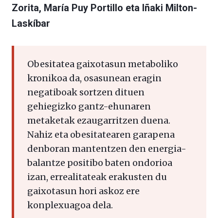
Zorita, María Puy Portillo eta Iñaki Milton-
Laskíbar
Obesitatea gaixotasun metaboliko
kronikoa da, osasunean eragin
negatiboak sortzen dituen
gehiegizko gantz-ehunaren
metaketak ezaugarritzen duena.
Nahiz eta obesitatearen garapena
denboran mantentzen den energia-
balantze positibo baten ondorioa
izan, errealitateak erakusten du
gaixotasun hori askoz ere
konplexuagoa dela.