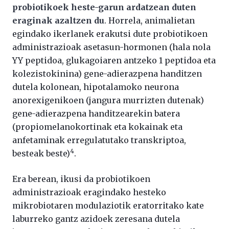
probiotikoek heste-garun ardatzean duten
eraginak azaltzen du
. Horrela, animalietan
egindako ikerlanek erakutsi dute probiotikoen
administrazioak asetasun-hormonen (hala nola
YY peptidoa, glukagoiaren antzeko 1 peptidoa eta
kolezistokinina) gene-adierazpena handitzen
dutela kolonean, hipotalamoko neurona
anorexigenikoen (jangura murrizten dutenak)
gene-adierazpena handitzearekin batera
(propiomelanokortinak eta kokainak eta
anfetaminak erregulatutako transkriptoa,
4
besteak beste)
.
Era berean, ikusi da probiotikoen
administrazioak eragindako hesteko
mikrobiotaren modulaziotik eratorritako kate
laburreko gantz azidoek zeresana dutela