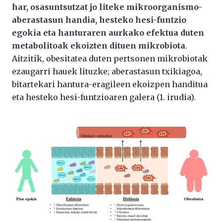
har, osasuntsutzat jo liteke mikroorganismo-
aberastasun handia, hesteko hesi-funtzio
egokia eta hanturaren aurkako efektua duten
metabolitoak ekoizten dituen mikrobiota
.
Aitzitik, obesitatea duten pertsonen mikrobiotak
ezaugarri hauek lituzke; aberastasun txikiagoa,
bitartekari hantura-eragileen ekoizpen handitua
eta hesteko hesi-funtzioaren galera (1. irudia).