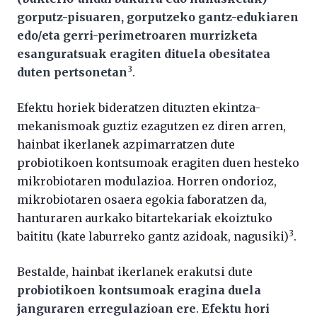
gorputz-pisuaren, gorputzeko gantz-edukiaren
edo/eta gerri-perimetroaren murrizketa
esanguratsuak eragiten dituela obesitatea
3
duten pertsonetan
.
Efektu horiek bideratzen dituzten ekintza-
mekanismoak guztiz ezagutzen ez diren arren,
hainbat ikerlanek azpimarratzen dute
probiotikoen kontsumoak eragiten duen hesteko
mikrobiotaren modulazioa. Horren ondorioz,
mikrobiotaren osaera egokia faboratzen da,
hanturaren aurkako bitartekariak ekoiztuko
3
baititu (kate laburreko gantz azidoak, nagusiki)
.
Bestalde, hainbat ikerlanek erakutsi dute
probiotikoen kontsumoak eragina duela
janguraren erregulazioan ere
.
Efektu hori