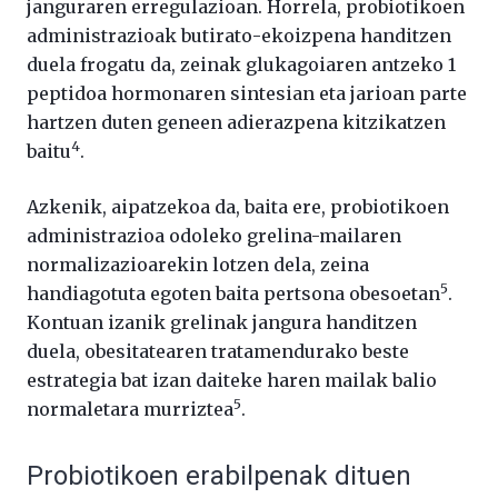
janguraren erregulazioan. Horrela, probiotikoen
administrazioak butirato-ekoizpena handitzen
duela frogatu da, zeinak glukagoiaren antzeko 1
peptidoa hormonaren sintesian eta jarioan parte
hartzen duten geneen adierazpena kitzikatzen
4
baitu
.
Azkenik, aipatzekoa da, baita ere, probiotikoen
administrazioa odoleko grelina-mailaren
normalizazioarekin lotzen dela, zeina
5
handiagotuta egoten baita pertsona obesoetan
.
Kontuan izanik grelinak jangura handitzen
duela, obesitatearen tratamendurako beste
estrategia bat izan daiteke haren mailak balio
5
normaletara murriztea
.
Probiotikoen erabilpenak dituen