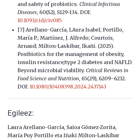
and safety of probiotics.
Clinical Infectious
Diseases
, 60(S2), S129-134. DOI:
10.1093/cid/civ085
[7] Arellano-García, LAura Isabel; Portillo,
María P.; Martínez, J. Alfredo; Courtois,
Arnaud; Milton-Laskibar, Ikañi. (2025).
Postbiotics for the management of obesity,
insulin resistance/type 2 diabetes and NAFLD.
Beyond microbial viability.
Critical Reviews in
Food Science and Nutrition
, 65(29), 6209–6232.
DOI:
10.1080/10408398.2024.2437143
Egileez:
Laura Arellano-García, Saioa Gómez-Zorita,
María Puy Portillo eta Iñaki Milton-Laskíbar