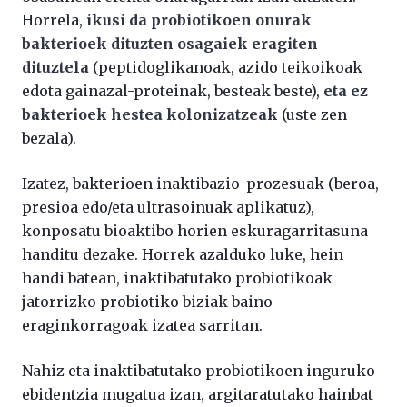
Horrela,
ikusi da probiotikoen onurak
bakterioek dituzten osagaiek eragiten
dituztela
(peptidoglikanoak, azido teikoikoak
edota gainazal-proteinak, besteak beste),
eta ez
bakterioek hestea kolonizatzeak
(uste zen
bezala).
Izatez, bakterioen inaktibazio-prozesuak (beroa,
presioa edo/eta ultrasoinuak aplikatuz),
konposatu bioaktibo horien eskuragarritasuna
handitu dezake. Horrek azalduko luke, hein
handi batean, inaktibatutako probiotikoak
jatorrizko probiotiko biziak baino
eraginkorragoak izatea sarritan.
Nahiz eta inaktibatutako probiotikoen inguruko
ebidentzia mugatua izan, argitaratutako hainbat