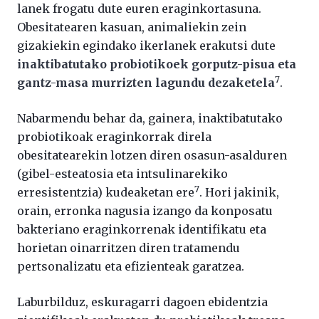
lanek frogatu dute euren eraginkortasuna.
Obesitatearen kasuan, animaliekin zein
gizakiekin egindako ikerlanek erakutsi dute
inaktibatutako probiotikoek gorputz-pisua eta
7
gantz-masa murrizten lagundu dezaketela
.
Nabarmendu behar da, gainera, inaktibatutako
probiotikoak eraginkorrak direla
obesitatearekin lotzen diren osasun-asalduren
(gibel-esteatosia eta intsulinarekiko
7
erresistentzia) kudeaketan ere
. Hori jakinik,
orain, erronka nagusia izango da konposatu
bakteriano eraginkorrenak identifikatu eta
horietan oinarritzen diren tratamendu
pertsonalizatu eta efizienteak garatzea.
Laburbilduz, eskuragarri dagoen ebidentzia