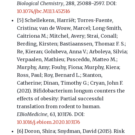
Biological Chemistry
, 288, 25088–2597. DOI:
10.1074/jbc.M113.452516
[5]
Schellekens
, Harriët;
Torres-Fuente
,
Cristina;
van de Wouw, Marcel;
Long-Smith
,
Caitriona M.;
Mitchel
, Avery;
Strai
, Conall;
Berding
, Kirsten;
Bastiaanssen
, Thomaz F. S.;
Re
, Kieran;
Golubeva
, Anna V.;
Arboleya
, Silvia;
Verpaalen
, Mathieu;
Pusceddu
, Matteo M.;
Murphy
, Amy;
Fouhy
, Fiona;
Murphy
, Kiera;
Ross
, Paul;
Roy
, Bernard L.;
Stanton
,
Catherine;
Dinan
, Timothy G.;
Cryan, John F.
(2021). Bifidobacterium longum counters the
effects of obesity: Partial successful
translation from rodent to human.
EBioMedicine
, 63, 103176. DOI:
10.1016/j.ebiom.2020.103176
[6] Doron, Shira; Snydman, David (2015). Risk