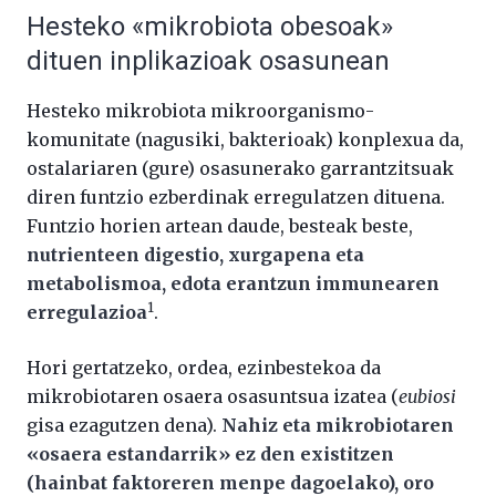
Hesteko «mikrobiota obesoak»
dituen inplikazioak osasunean
Hesteko mikrobiota mikroorganismo-
komunitate (nagusiki, bakterioak) konplexua da,
ostalariaren (gure) osasunerako garrantzitsuak
diren funtzio ezberdinak erregulatzen dituena.
Funtzio horien artean daude, besteak beste,
nutrienteen digestio, xurgapena eta
metabolismoa, edota erantzun immunearen
1
erregulazioa
.
Hori gertatzeko, ordea, ezinbestekoa da
mikrobiotaren osaera osasuntsua izatea (
eubiosi
gisa ezagutzen dena).
Nahiz eta mikrobiotaren
«osaera estandarrik» ez den existitzen
(hainbat faktoreren menpe dagoelako), oro