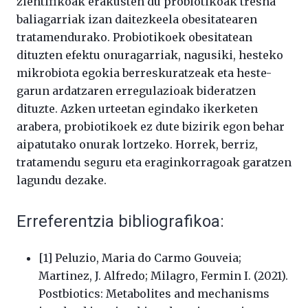
zientifikoak erakusten du probiotikoak tresna
baliagarriak izan daitezkeela obesitatearen
tratamendurako. Probiotikoek obesitatean
dituzten efektu onuragarriak, nagusiki, hesteko
mikrobiota egokia berreskuratzeak eta heste-
garun ardatzaren erregulazioak bideratzen
dituzte. Azken urteetan egindako ikerketen
arabera, probiotikoek ez dute bizirik egon behar
aipatutako onurak lortzeko. Horrek, berriz,
tratamendu seguru eta eraginkorragoak garatzen
lagundu dezake.
Erreferentzia bibliografikoa:
[1] Peluzio, Maria do Carmo Gouveia;
Martinez, J. Alfredo; Milagro, Fermin I. (2021).
Postbiotics: Metabolites and mechanisms