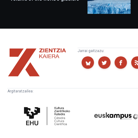
Zientzia
Jarrai gaitzazu:
Kaiera
Argitaratzailea:
Kultura
Euskampus
Zientifikoko
Fundazioa
Katedra