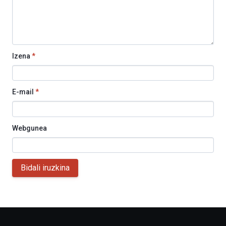
Izena
*
E-mail
*
Webgunea
Bidali iruzkina