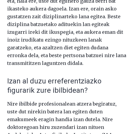
eta, hala ere, uste dut egunero gauza berri bat
ikasteko aukera dagoela. Izan ere, orain asko
gustatzen zait diziplinarteko lana egitea. Beste
diziplina batzuetako adituekin lan egiteak
izugarri ireki dit ikuspegia, eta aukera eman dit
inoiz irudikatu ezingo nituzkeen lanak
garatzeko, eta azaltzen diet egiten dudana
erronka dela, eta beste pertsona batzuei nire lana
transmititzen laguntzen didala.
Izan al duzu erreferentziazko
figurarik zure ibilbidean?
Nire ibilbide profesionalean atzera begiratuz,
uste dut nirekin batera lan egiten duten
emakumeek eragin handia izan dutela. Nire
doktoregoan hiru zuzendari izan nituen