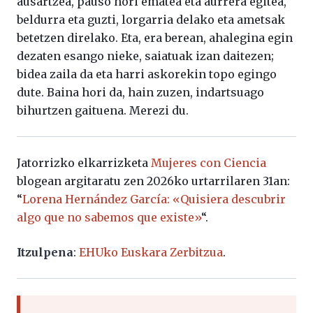
ausartzea, pauso hori ematea eta aurrera egitea,
beldurra eta guzti, lorgarria delako eta ametsak
betetzen direlako. Eta, era berean, ahalegina egin
dezaten esango nieke, saiatuak izan daitezen;
bidea zaila da eta harri askorekin topo egingo
dute. Baina hori da, hain zuzen, indartsuago
bihurtzen gaituena. Merezi du.
Jatorrizko elkarrizketa
Mujeres con Ciencia
blogean argitaratu zen 2026ko urtarrilaren 31an:
“
Lorena Hernández García: «Quisiera descubrir
algo que no sabemos que existe»
“.
Itzulpena
:
EHUko Euskara Zerbitzua
.