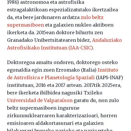
1986) astronomoa eta astrofisika
estragalaktikoan espezializatutako ikertzailea
da, eta bere jardunaren ardatza
zulo beltz
supermasiboen
eta galaxien nukleo aktiboen
ikerketa da. 2015ean doktore bihurtu zen
Granadako Unibertsitatearen bidez,
Andaluziako
Astrofisikako Institutuan (IAA-CSIC)
.
Doktoregoa amaitu ondoren, doktorego osteko
egonaldia egin zuen Erromako (Italia)
Instituto
de Astrofísica e Planetología Spaziali
(IAPS-INAF)
institutuan, 2016 eta 2017 artean. 2017tik 2025era,
bere ikerketa ibilbidea nagusiki Txileko
Universidad de Valparaíson
garatu du, non zulo
beltz supermasiboen ingurune
zirkunnuklearraren karakterizazioari, horren
emisioaren aldakortasunari eta galaxien
bilakaerari buruzko nazioko eta nazioarteko