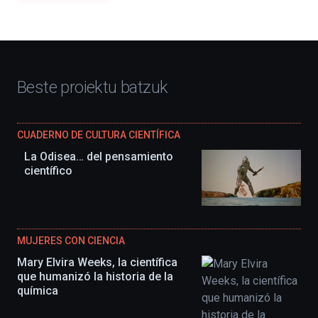
Beste proiektu batzuk
CUADERNO DE CULTURA CIENTÍFICA
La Odisea… del pensamiento
científico
MUJERES CON CIENCIA
Mary Elvira Weeks, la científica
que humanizó la historia de la
química