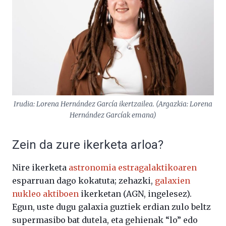
Irudia: Lorena Hernández García ikertzailea. (Argazkia: Lorena
Hernández Garcíak emana)
Zein da zure ikerketa arloa?
Nire ikerketa
astronomia estragalaktikoaren
esparruan dago kokatuta; zehazki,
galaxien
nukleo aktiboen
ikerketan (AGN, ingelesez).
Egun, uste dugu galaxia guztiek erdian zulo beltz
supermasibo bat dutela, eta gehienak “lo” edo