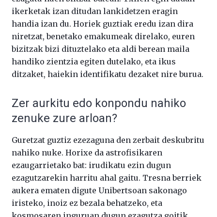
ikerketak izan ditudan lankidetzen eragin
handia izan du. Horiek guztiak eredu izan dira
niretzat, benetako emakumeak direlako, euren
bizitzak bizi dituztelako eta aldi berean maila
handiko zientzia egiten dutelako, eta ikus
ditzaket, haiekin identifikatu dezaket nire burua.
Zer aurkitu edo konpondu nahiko
zenuke zure arloan?
Guretzat guztiz ezezaguna den zerbait deskubritu
nahiko nuke. Horixe da astrofisikaren
ezaugarrietako bat: irudikatu ezin dugun
ezagutzarekin harritu ahal gaitu. Tresna berriek
aukera ematen digute Unibertsoan sakonago
iristeko, inoiz ez bezala behatzeko, eta
kosmosaren inguruan dugun ezagutza goitik