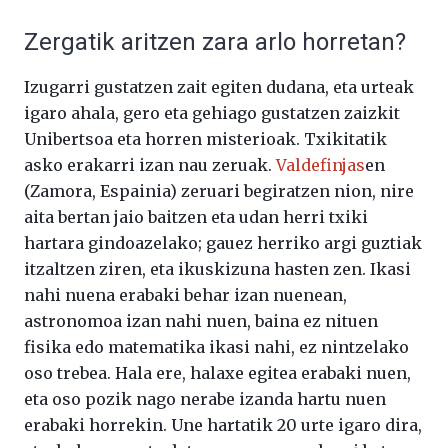
Zergatik aritzen zara arlo horretan?
Izugarri gustatzen zait egiten dudana, eta urteak
igaro ahala, gero eta gehiago gustatzen zaizkit
Unibertsoa eta horren misterioak. Txikitatik
asko erakarri izan nau zeruak.
Valdefinjas
en
(Zamora, Espainia) zeruari begiratzen nion, nire
aita bertan jaio baitzen eta udan herri txiki
hartara gindoazelako; gauez herriko argi guztiak
itzaltzen ziren, eta ikuskizuna hasten zen. Ikasi
nahi nuena erabaki behar izan nuenean,
astronomoa izan nahi nuen, baina ez nituen
fisika edo matematika ikasi nahi, ez nintzelako
oso trebea. Hala ere, halaxe egitea erabaki nuen,
eta oso pozik nago nerabe izanda hartu nuen
erabaki horrekin. Une hartatik 20 urte igaro dira,