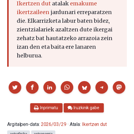
Ikertzen dut
atalak
emakume
ikertzaileen
jardunari erreparatzen
die. Elkarrizketa labur baten bidez,
zientzialariek azaltzen dute ikergai
zehatz bat hautatzeko arrazoia zein
izan den eta baita ere lanaren
helburua.
Partekatu
Inprimatu
Iruzkinik gabe
Argitalpen-data:
2026/03/29
· Atala:
Ikertzen dut