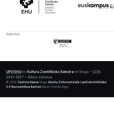
Katedra
Babeslea:
Eusko
Jaurlaritza
-
Lehendakaritza
UPV
/
EHU
ren
Kultura Zientifikoko Katedra
ren bloga
—
ISSN
2445-3897
—
Bilbon editatua
©
2026
Zientzia Kaiera
bloga
Aitortu-EzKomertziala-LanEratorririkGabe
4.0 Nazioartekoa Baimen
baten mende dago