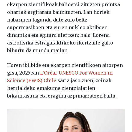
ekarpen zientifikoak balioetsi zituzten prentsa
oharrak argitaratu baitzituzten. Lan horiek
nabarmen lagundu dute zulo beltz
supermasiboen eta euren nukleo aktiboen
dinamika eta egitura ulertzen; hala, Lorena
astrofisika estragalaktikoko ikertzaile gako
bihurtu da mundu mailan.
Haren ibilbide eta ekarpen zientifikoen aitorpen
gisa, 2025ean
L’Oréal-UNESCO For Women in
Science (FWIS) Chile
saria jaso zuen, zeinak
herrialdeko emakume zientzialarien
bikaintasuna eta eragina azpimarratzen baitu.