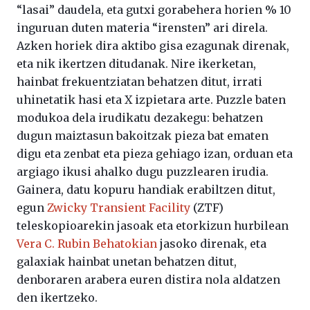
“lasai” daudela, eta gutxi gorabehera horien % 10
inguruan duten materia “irensten” ari direla.
Azken horiek dira aktibo gisa ezagunak direnak,
eta nik ikertzen ditudanak. Nire ikerketan,
hainbat frekuentziatan behatzen ditut, irrati
uhinetatik hasi eta X izpietara arte. Puzzle baten
modukoa dela irudikatu dezakegu: behatzen
dugun maiztasun bakoitzak pieza bat ematen
digu eta zenbat eta pieza gehiago izan, orduan eta
argiago ikusi ahalko dugu puzzlearen irudia.
Gainera, datu kopuru handiak erabiltzen ditut,
egun
Zwicky Transient Facility
(ZTF)
teleskopioarekin jasoak eta etorkizun hurbilean
Vera C. Rubin Behatokian
jasoko direnak, eta
galaxiak hainbat unetan behatzen ditut,
denboraren arabera euren distira nola aldatzen
den ikertzeko.