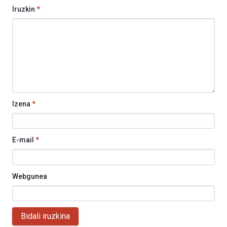
Iruzkin
*
Izena
*
E-mail
*
Webgunea
Bidali iruzkina