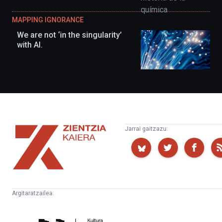
MAPPING IGNORANCE
We are not ‘in the singularity’
with AI.
Zientzia
Jarrai gaitzazu:
Kaiera
Argitaratzailea:
Kultura
Euskampus
Zientifikoko
Fundazioa