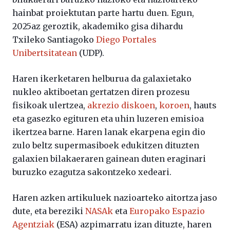
hainbat proiektutan parte hartu duen. Egun,
2025az geroztik, akademiko gisa dihardu
Txileko Santiagoko
Diego Portales
Unibertsitatean
(UDP).
Haren ikerketaren helburua da galaxietako
nukleo aktiboetan gertatzen diren prozesu
fisikoak ulertzea,
akrezio diskoen
,
koroen
, hauts
eta gasezko egituren eta uhin luzeren emisioa
ikertzea barne. Haren lanak ekarpena egin dio
zulo beltz supermasiboek edukitzen dituzten
galaxien bilakaeraren gainean duten eraginari
buruzko ezagutza sakontzeko xedeari.
Haren azken artikuluek nazioarteko aitortza jaso
dute, eta bereziki
NASAk
eta
Europako Espazio
Agentziak
(ESA) azpimarratu izan dituzte, haren