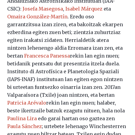
Andaluziako Astrofisikako Institutuan (IAA-
CSIC):
Josefa Masegosa
,
Isabel Márquez
eta
Omaira González-Martín
. Eredu oso
garrantzitsua izan ziren, eta bakoitzak ekarpen
ezberdina egiten zuen beti; zientzia zuhurtziaz
egiten irakatsi zidaten. Herrialdetik atera
nintzen lehenengo aldia Erromara izan zen, eta
bertan
Francesca Panessa
rekin lan egin nuen;
betidanik pentsatu dut presentzia itzela duela.
Instituto di Astrofísica e Planetologia Spaziali
(IAPS-INAF) institutuan lan egiten egon nintzen
bi urteetan funtsezko oinarria izan zen. 2017an
Valparaísora (Txile) joan nintzen, eta bertan
Patricia Arévalo
rekin lan egin nuen; halaber,
beste ikertzaile batzuk ezagutu nituen, hala nola
Paulina Lira
edo garai hartan oso gaztea zen
Paula Sánchez
; urtebete lehenago Winchesterren
ezagutu nuen biltzar batean. Txilen egin dudan