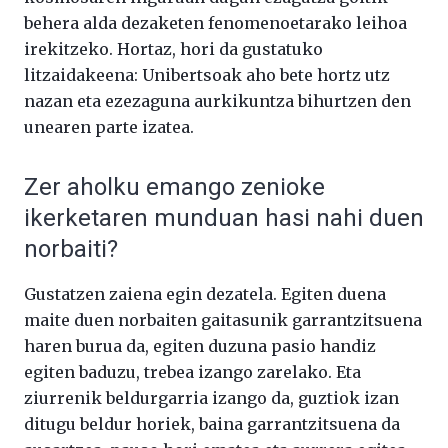
behera alda dezaketen fenomenoetarako leihoa
irekitzeko. Hortaz, hori da gustatuko
litzaidakeena: Unibertsoak aho bete hortz utz
nazan eta ezezaguna aurkikuntza bihurtzen den
unearen parte izatea.
Zer aholku emango zenioke
ikerketaren munduan hasi nahi duen
norbaiti?
Gustatzen zaiena egin dezatela. Egiten duena
maite duen norbaiten gaitasunik garrantzitsuena
haren burua da, egiten duzuna pasio handiz
egiten baduzu, trebea izango zarelako. Eta
ziurrenik beldurgarria izango da, guztiok izan
ditugu beldur horiek, baina garrantzitsuena da