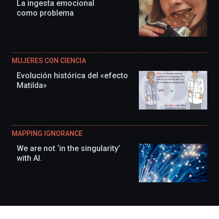
La ingesta emocional
como problema
MUJERES CON CIENCIA
Evolución histórica del «efecto
Matilda»
MAPPING IGNORANCE
We are not ‘in the singularity’
with AI.