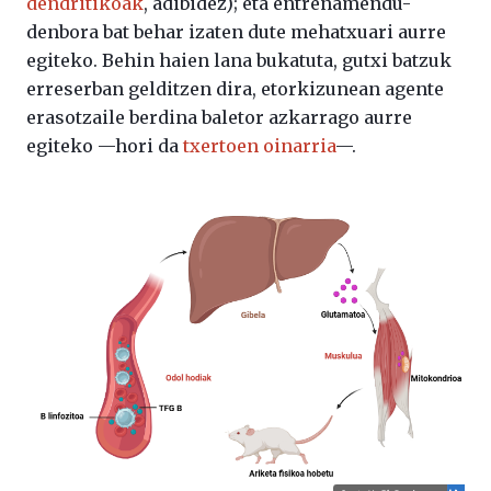
dendritikoak
, adibidez); eta entrenamendu-
denbora bat behar izaten dute mehatxuari aurre
egiteko. Behin haien lana bukatuta, gutxi batzuk
erreserban gelditzen dira, etorkizunean agente
erasotzaile berdina baletor azkarrago aurre
egiteko —hori da
txertoen
oinarria
—.