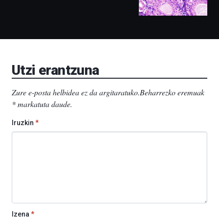
izango
ditu:
Bidebarrietako
Liburutegia,
Bizkaia
Aretoa-
EHU…
Utzi erantzuna
Zure e-posta helbidea ez da argitaratuko.
Beharrezko eremuak
*
markatuta daude
.
Iruzkin
*
Izena
*