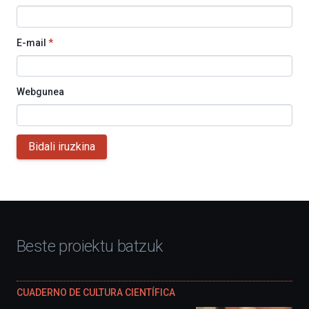
E-mail
*
Webgunea
Bidali iruzkina
Beste proiektu batzuk
CUADERNO DE CULTURA CIENTÍFICA