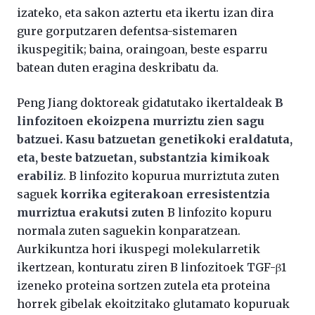
izateko, eta sakon aztertu eta ikertu izan dira
gure gorputzaren defentsa-sistemaren
ikuspegitik; baina, oraingoan, beste esparru
batean duten eragina deskribatu da.
Peng Jiang doktoreak gidatutako ikertaldeak
B
linfozitoen ekoizpena murriztu zien sagu
batzuei. Kasu batzuetan genetikoki eraldatuta,
eta, beste batzuetan, substantzia kimikoak
erabiliz
. B linfozito kopurua murriztuta zuten
saguek
korrika egiterakoan erresistentzia
murriztua erakutsi zuten
B linfozito kopuru
normala zuten saguekin konparatzean.
Aurkikuntza hori ikuspegi molekularretik
ikertzean, konturatu ziren B linfozitoek TGF-β1
izeneko proteina sortzen zutela eta proteina
horrek gibelak ekoitzitako glutamato kopuruak