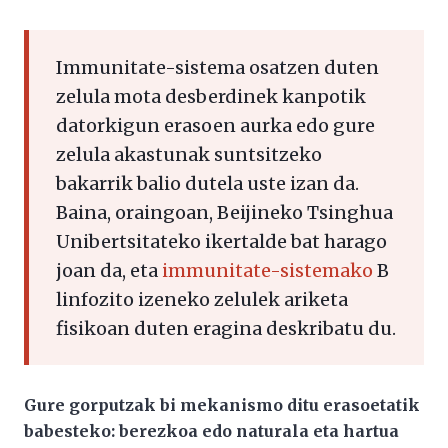
Immunitate-sistema osatzen duten
zelula mota desberdinek kanpotik
datorkigun erasoen aurka edo gure
zelula akastunak suntsitzeko
bakarrik balio dutela uste izan da.
Baina, oraingoan, Beijineko Tsinghua
Unibertsitateko ikertalde bat harago
joan da, eta
immunitate-sistemako
B
linfozito izeneko zelulek ariketa
fisikoan duten eragina deskribatu du.
Gure gorputzak bi mekanismo ditu erasoetatik
babesteko: berezkoa edo naturala eta hartua