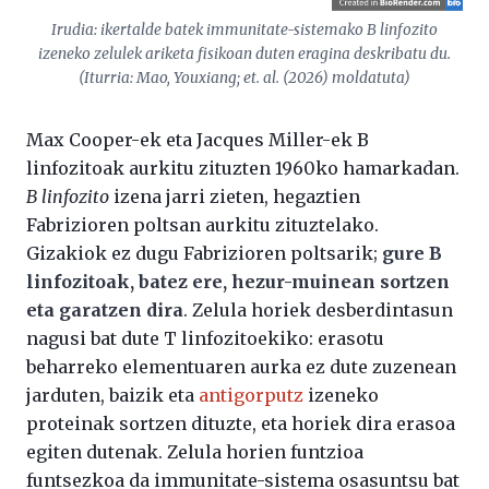
Irudia: ikertalde batek immunitate-sistemako B linfozito
izeneko zelulek ariketa fisikoan duten eragina deskribatu du.
(Iturria: Mao, Youxiang;
et. al.
(2026) moldatuta)
Max Cooper-ek eta Jacques Miller-ek B
linfozitoak aurkitu zituzten 1960ko hamarkadan.
B linfozito
izena jarri zieten, hegaztien
Fabrizioren poltsan aurkitu zituztelako.
Gizakiok ez dugu Fabrizioren poltsarik;
gure B
linfozitoak, batez ere, hezur-muinean sortzen
eta garatzen dira
. Zelula horiek desberdintasun
nagusi bat dute T linfozitoekiko: erasotu
beharreko elementuaren aurka ez dute zuzenean
jarduten, baizik eta
antigorputz
izeneko
proteinak sortzen dituzte, eta horiek dira erasoa
egiten dutenak. Zelula horien funtzioa
funtsezkoa da immunitate-sistema osasuntsu bat