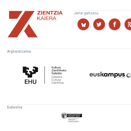
Zientzia
Jarrai gaitzazu:
Kaiera
Argitaratzailea:
Kultura
Euskampus
Zientifikoko
Fundazioa
Katedra
Babeslea:
Eusko
Jaurlaritza
-