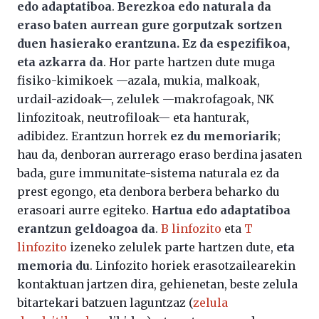
edo adaptatiboa
.
Berezkoa edo naturala da
eraso baten aurrean gure gorputzak sortzen
duen hasierako erantzuna. Ez da espezifikoa,
eta azkarra da
. Hor parte hartzen dute muga
fisiko-kimikoek —azala, mukia, malkoak,
urdail-azidoak—, zelulek —makrofagoak, NK
linfozitoak, neutrofiloak— eta hanturak,
adibidez. Erantzun horrek
ez du memoriarik
;
hau da, denboran aurrerago eraso berdina jasaten
bada, gure immunitate-sistema naturala ez da
prest egongo, eta denbora berbera beharko du
erasoari aurre egiteko.
Hartua edo adaptatiboa
erantzun geldoagoa da
.
B linfozito
eta
T
linfozito
izeneko zelulek parte hartzen dute,
eta
memoria du
. Linfozito horiek erasotzailearekin
kontaktuan jartzen dira, gehienetan, beste zelula
bitartekari batzuen laguntzaz (
zelula