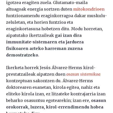
igotzea eragiten zuela. Glutamato-maila
altuagoak energia sortzen duten
mitokondrioen
funtzionamendu eraginkorragoa dakar muskulu-
zeluletan, eta horien funtzioa eta
eraginkortasuna hobetzen ditu. Modu horretan,
aipatutako ikertzaileak
gai izan dira
immunitate-sistemaren eta jarduera
fisikoaren arteko harreman zuzena
demostratzeko
.
Ikerketa horrek Jesús Álvarez-Herms kirol-
prestatzaileak aipatzen duen
osasun sistemikoa
kontzeptuan sakontzen du. Álvarez-Herms
doktorearen esanetan, kirola egitea, nahiz eta
eliteko kirola izan, ez litzateke kontrajarria izan
beharko osasuntsu egotearekin; izan ere,
osasun
orokorrak, luzera, kirol-errendimendu hobea