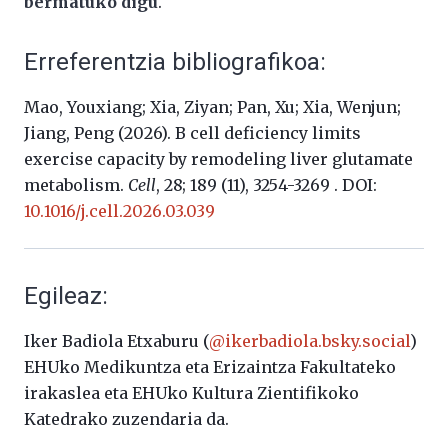
bermatuko digu
.
Erreferentzia bibliografikoa:
Mao, Youxiang; Xia, Ziyan; Pan, Xu; Xia, Wenjun;
Jiang, Peng (2026). B cell deficiency limits
exercise capacity by remodeling liver glutamate
metabolism.
Cell
,
28; 189 (11), 3254-3269
. DOI:
10.1016/j.cell.2026.03.039
Egileaz:
Iker Badiola Etxaburu (
@ikerbadiola.bsky.social
)
EHUko Medikuntza eta Erizaintza Fakultateko
irakaslea eta EHUko Kultura Zientifikoko
Katedrako zuzendaria da.