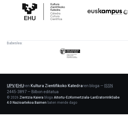
Zientifikoko
Fundazioa
Katedra
Babeslea:
Eusko
Jaurlaritza
-
Lehendakaritza
UPV
/
EHU
ren
Kultura Zientifikoko Katedra
ren bloga
—
ISSN
2445-3897
—
Bilbon editatua
©
2026
Zientzia Kaiera
bloga
Aitortu-EzKomertziala-LanEratorririkGabe
4.0 Nazioartekoa Baimen
baten mende dago