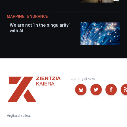
MAPPING IGNORANCE
We are not ‘in the singularity’
with AI.
Zientzia
Jarrai gaitzazu:
Kaiera
Argitaratzailea:
Kultura
Euskampus