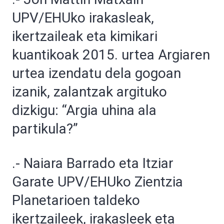
UPV/EHUko irakasleak,
ikertzaileak eta kimikari
kuantikoak 2015. urtea Argiaren
urtea izendatu dela gogoan
izanik, zalantzak argituko
dizkigu: “Argia uhina ala
partikula?”
.- Naiara Barrado eta Itziar
Garate UPV/EHUko Zientzia
Planetarioen taldeko
ikertzaileek, irakasleek eta