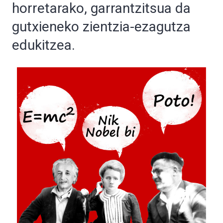
horretarako, garrantzitsua da
gutxieneko zientzia-ezagutza
edukitzea.