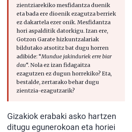
zientziarekiko mesfidantza duenik
eta bada ere dioenik ezagutza berriek
ez dakartela ezer onik. Mesfidantza
hori aspalditik datorkigu. Izan ere,
Gotzon Garate hizkuntzalariak
bildutako atsotitz bat dugu horren
adibide: “
Mundue jakinduriek erre biar
dau
“. Nola ez izan fidagaitza
ezagutzen ez dugun horrekiko? Eta,
bestalde, zertarako behar dugu
zientzia-ezagutzarik?
Gizakiok erabaki asko hartzen
ditugu egunerokoan eta horiei