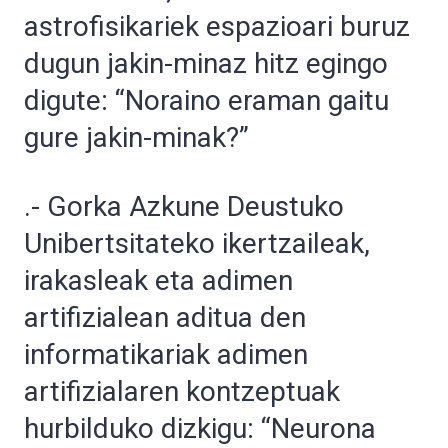
astrofisikariek espazioari buruz
dugun jakin-minaz hitz egingo
digute: “Noraino eraman gaitu
gure jakin-minak?”
.- Gorka Azkune Deustuko
Unibertsitateko ikertzaileak,
irakasleak eta adimen
artifizialean aditua den
informatikariak adimen
artifizialaren kontzeptuak
hurbilduko dizkigu: “Neurona