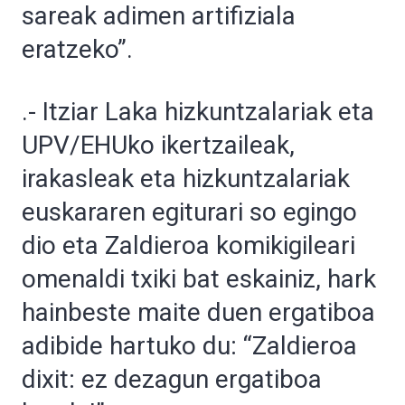
sareak adimen artifiziala
eratzeko”.
.- Itziar Laka hizkuntzalariak eta
UPV/EHUko ikertzaileak,
irakasleak eta hizkuntzalariak
euskararen egiturari so egingo
dio eta Zaldieroa komikigileari
omenaldi txiki bat eskainiz, hark
hainbeste maite duen ergatiboa
adibide hartuko du: “Zaldieroa
dixit: ez dezagun ergatiboa