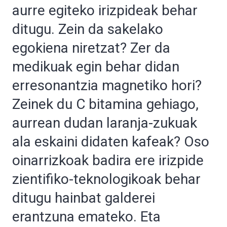
aurre egiteko irizpideak behar
ditugu. Zein da sakelako
egokiena niretzat? Zer da
medikuak egin behar didan
erresonantzia magnetiko hori?
Zeinek du C bitamina gehiago,
aurrean dudan laranja-zukuak
ala eskaini didaten kafeak? Oso
oinarrizkoak badira ere irizpide
zientifiko-teknologikoak behar
ditugu hainbat galderei
erantzuna emateko. Eta