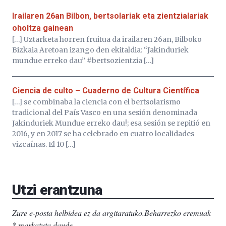
Irailaren 26an Bilbon, bertsolariak eta zientzialariak
oholtza gainean
[…] Uztarketa horren fruitua da irailaren 26an, Bilboko
Bizkaia Aretoan izango den ekitaldia: “Jakinduriek
mundue erreko dau” #bertsozientzia […]
Ciencia de culto – Cuaderno de Cultura Científica
[…] se combinaba la ciencia con el bertsolarismo
tradicional del País Vasco en una sesión denominada
Jakinduriek Mundue erreko dau!; esa sesión se repitió en
2016, y en 2017 se ha celebrado en cuatro localidades
vizcaínas. El 10 […]
Utzi erantzuna
Zure e-posta helbidea ez da argitaratuko.
Beharrezko eremuak
*
markatuta daude
.