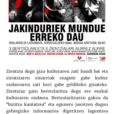
Zientzia dugu giza kulturaren zati handi bat eta
zientziaren oinarriak ezagutu gabe kultur
ondarearen zati hori gabe geldituko ginateke.
Zientziaz gain bertsolaritza dugu ere euskal
kulturaren ondarea. Bertsolaritzaren gakoa da
“bizitza kantatzea” eta egunero jasotzen dugun
gehiegizko informazioa digeritzen laguntzea