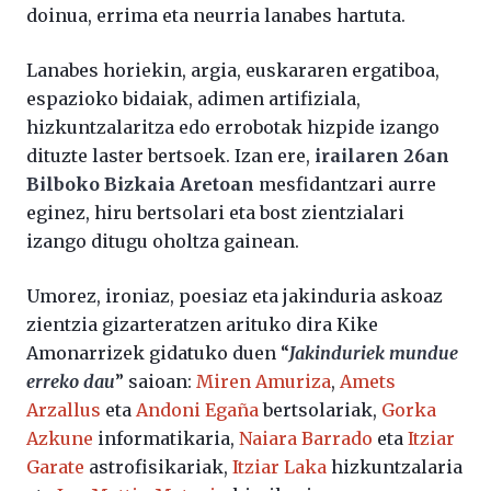
doinua, errima eta neurria lanabes hartuta.
Lanabes horiekin, argia, euskararen ergatiboa,
espazioko bidaiak, adimen artifiziala,
hizkuntzalaritza edo errobotak hizpide izango
dituzte laster bertsoek. Izan ere,
irailaren 26an
Bilboko Bizkaia Aretoan
mesfidantzari aurre
eginez, hiru bertsolari eta bost zientzialari
izango ditugu oholtza gainean.
Umorez, ironiaz, poesiaz eta jakinduria askoaz
zientzia gizarteratzen arituko dira Kike
Amonarrizek gidatuko duen “
Jakinduriek mundue
erreko dau
” saioan:
Miren Amuriza
,
Amets
Arzallus
eta
Andoni Egaña
bertsolariak,
Gorka
Azkune
informatikaria,
Naiara Barrado
eta
Itziar
Garate
astrofisikariak,
Itziar Laka
hizkuntzalaria