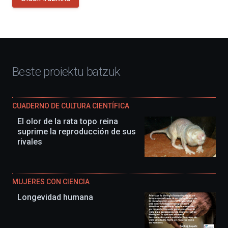
Beste proiektu batzuk
CUADERNO DE CULTURA CIENTÍFICA
El olor de la rata topo reina
suprime la reproducción de sus
rivales
MUJERES CON CIENCIA
Longevidad humana