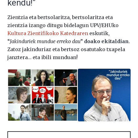
kendu!”
Zientzia eta bertsolaritza, bertsolaritza eta
zientzia izango ditugu bidelagun UPV/EHUko
Kultura Zientifikoko Katedraren
eskutik,
“
Jakinduriek mundue erreko dau
”
doako ekitaldian
.
Zatoz jakinduriaz eta bertsoz osatutako txapela
janztera… eta ibili munduan!