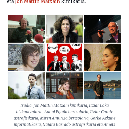
eta
Jon Mattin Matxain
kimikaria.
Irudia: Jon Mattin Matxain kimikaria, Itziar Laka
hizkuntzalaria, Adoni Egaña bertsolaria, Itziar Garate
astrofisikaria, Miren Amuriza bertsolaria, Gorka Azkune
informatikaria, Naiara Barrado astrofisikaria eta Amets