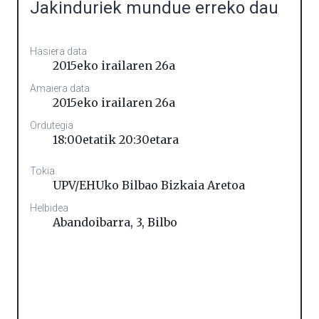
Jakinduriek mundue erreko dau
Hasiera data
2015eko irailaren 26a
Amaiera data
2015eko irailaren 26a
Ordutegia
18:00etatik 20:30etara
Tokia
UPV/EHUko Bilbao Bizkaia Aretoa
Helbidea
Abandoibarra, 3
,
Bilbo