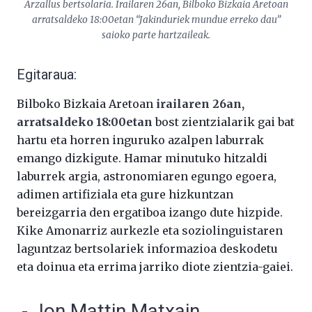
Arzallus bertsolaria. Irailaren 26an, Bilboko Bizkaia Aretoan
arratsaldeko 18:00etan “Jakinduriek mundue erreko dau”
saioko parte hartzaileak.
Egitaraua:
Bilboko Bizkaia Aretoan
irailaren 26an,
arratsaldeko 18:00etan
bost zientzialarik gai bat
hartu eta horren inguruko azalpen laburrak
emango dizkigute. Hamar minutuko hitzaldi
laburrek argia, astronomiaren egungo egoera,
adimen artifiziala eta gure hizkuntzan
bereizgarria den ergatiboa izango dute hizpide.
Kike Amonarriz aurkezle eta soziolinguistaren
laguntzaz bertsolariek informazioa deskodetu
eta doinua eta errima jarriko diote zientzia-gaiei.
.- Jon Mattin Matxain