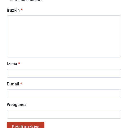
Iruzkin
*
Izena
*
E-mail
*
Webgunea
Bidali iruzkina