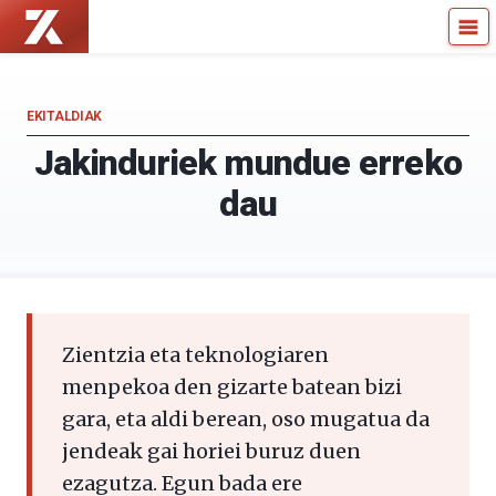
Zientzia
Kultura
Kaiera
Zientifikoko
—
Katedra
Kultura
EKITALDIAK
Zientifikoko
Jakinduriek mundue erreko
Katedra
dau
Zientzia eta teknologiaren
menpekoa den gizarte batean bizi
gara, eta aldi berean, oso mugatua da
jendeak gai horiei buruz duen
ezagutza. Egun bada ere