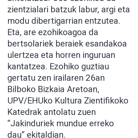
zientzialari batzuk labur, argi eta
modu dibertigarrian entzutea.
Eta, are ezohikoagoa da
bertsolariek beraiek esandakoa
ulertzea eta horren inguruan
kantatzea. Ezohiko guztiau
gertatu zen irailaren 26an
Bilboko Bizkaia Aretoan,
UPV/EHUko Kultura Zientifikoko
Katedrak antolatu zuen
“Jakinduriek mundue erreko
dau” ekitaldian.