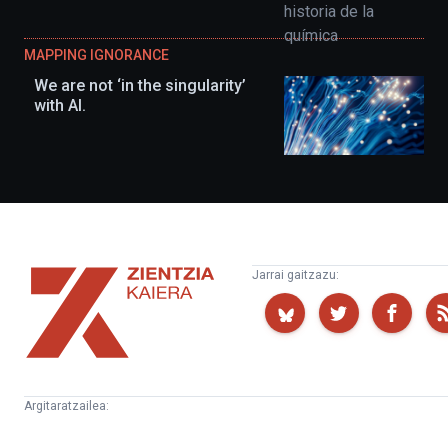
MAPPING IGNORANCE
We are not ‘in the singularity’
with AI.
Zientzia
Jarrai gaitzazu:
Kaiera
Argitaratzailea:
Kultura
Euskampus