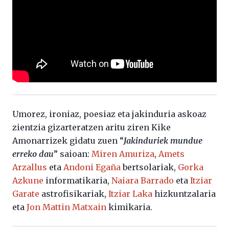
Umorez, ironiaz, poesiaz eta jakinduria askoaz
zientzia gizarteratzen aritu ziren Kike
Amonarrizek gidatu zuen “
Jakinduriek mundue
erreko dau
” saioan:
Miren Amuriza
,
Amets
Arzallus
eta
Andoni Egaña
bertsolariak,
Gorka
Azkune
informatikaria,
Naiara Barrado
eta
Itziar
Garate
astrofisikariak,
Itziar Laka
hizkuntzalaria
eta
Jon Mattin Matxain
kimikaria.