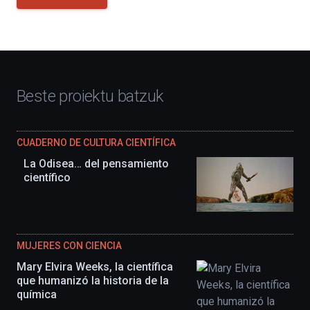
Beste proiektu batzuk
CUADERNO DE CULTURA CIENTÍFICA
La Odisea… del pensamiento
científico
MUJERES CON CIENCIA
Mary Elvira Weeks, la científica
que humanizó la historia de la
química