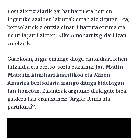
Bost zientzialarik gai bat hartu eta horren
inguruko azalpen laburrak eman zizkiguten. Eta,
bertsolariek zientzia oinarri hartuta errima eta
neurria jarri zioten, Kike Amonarriz gidari izan
zutelarik.
Gaurkoan, argia emango diogu ekitaldiari lehen
hitzaldia eta bertso-sorta eskainiz.
Jon Mattin
Matxain kimikari kuantikoa eta Miren
Amuriza bertsolaria izango ditugu bidelagun
lan honetan
. Zalantzak argituko dizkigute biek
galdera hau erantzunez: “Argia: Uhina ala
partikula?”.