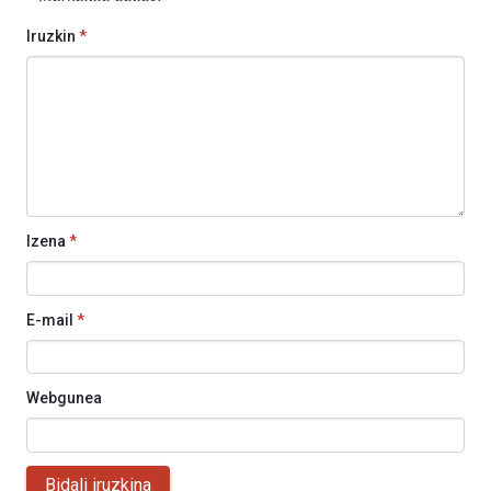
Iruzkin
*
Izena
*
E-mail
*
Webgunea
Bidali iruzkina