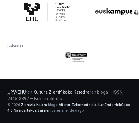
Zientifikoko
Fundazioa
Katedra
Babeslea:
Eusko
Jaurlaritza
-
Lehendakaritza
UPV
/
EHU
ren
Kultura Zientifikoko Katedra
ren bloga
—
ISSN
2445-3897
—
Bilbon editatua
©
2026
Zientzia Kaiera
bloga
Aitortu-EzKomertziala-LanEratorririkGabe
4.0 Nazioartekoa Baimen
baten mende dago