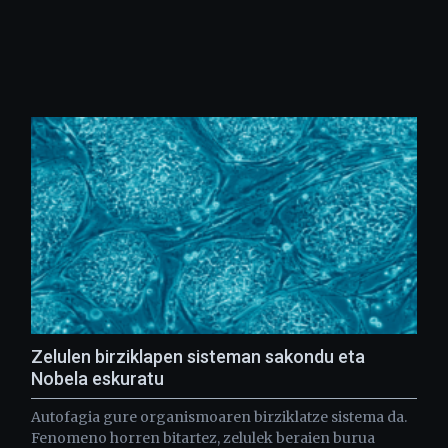
Zelulen birziklapen sisteman sakondu eta
Nobela eskuratu
Autofagia gure organismoaren birziklatze sistema da.
Fenomeno horren bitartez, zelulek beraien burua