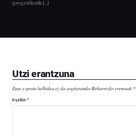
geografikotik […]
Utzi erantzuna
Zure e-posta helbidea ez da argitaratuko.
Beharrezko eremuak
*
Iruzkin
*