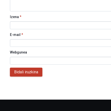
Izena
*
E-mail
*
Webgunea
Bidali iruzkina