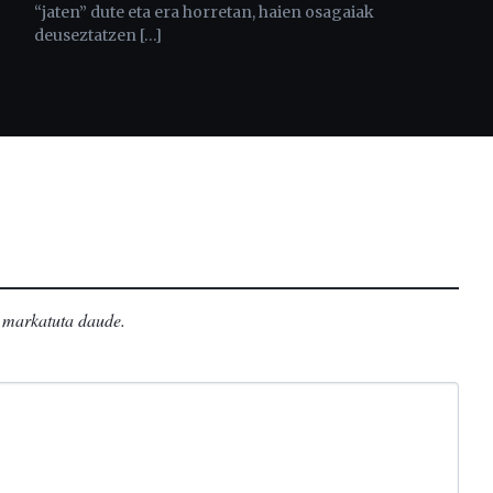
“jaten” dute eta era horretan, haien osagaiak
deuseztatzen […]
markatuta daude
.