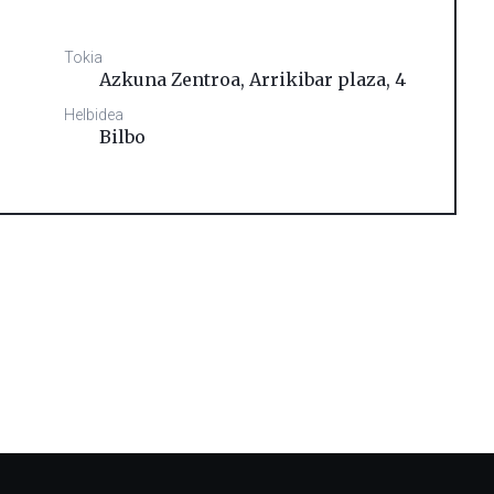
Tokia
Azkuna Zentroa, Arrikibar plaza, 4
Helbidea
Bilbo