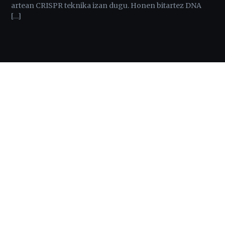
artean CRISPR teknika izan dugu. Honen bitartez DNA
[…]