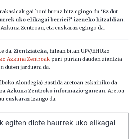
akasleak gai honi buruz hitz egingo du
‘Ez dut
urrek uko elikagai berriei?’ izeneko hitzaldian
.
 Azkuna Zentroan, eta euskaraz egingo da.
e da.
Zientziateka
, hilean bitan UPV/EHUko
ko Azkuna Zentroak
puri-purian dauden zientzia
n duten jarduera da.
lboko Alondegia) Bastida aretoan eskainiko da
dira Azkuna Zentroko informazio-gunean
. Aretoa
hau
euskaraz
izango da.
k egiten diote haurrek uko elikagai