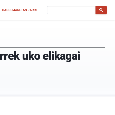
Bilatu
HARREMANETAN JARRI
rrek uko elikagai