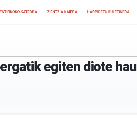
IENTIFIKOKO KATEDRA
ZIENTZIA KAIERA
HARPIDETU BULETINERA
Zergatik egiten diote hau