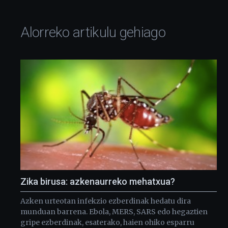
Alorreko artikulu gehiago
Zika birusa: azkenaurreko mehatxua?
Azken urteotan infekzio ezberdinak hedatu dira
munduan barrena. Ebola, MERS, SARS edo hegaztien
gripe ezberdinak, esaterako, haien ohiko esparru