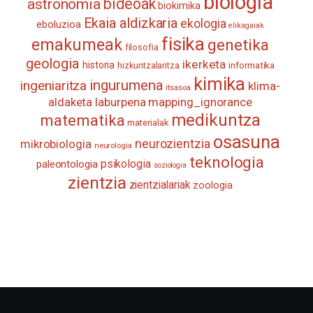
biologia
astronomia
bideoak
biokimika
Ekaia aldizkaria
ekologia
eboluzioa
elikagaiak
fisika
emakumeak
genetika
filosofia
geologia
ikerketa
historia
informatika
hizkuntzalaritza
kimika
ingurumena
ingeniaritza
klima-
itsasoa
aldaketa
laburpena
mapping_ignorance
medikuntza
matematika
materialak
osasuna
neurozientzia
mikrobiologia
neurologia
teknologia
psikologia
paleontologia
soziologia
zientzia
zientzialariak
zoologia