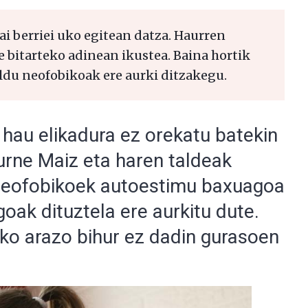
ai berriei uko egitean datza. Haurren
e bitarteko adinean ikustea. Baina hortik
ldu neofobikoak ere aurki ditzakegu.
 hau elikadura ez orekatu batekin
urne Maiz eta haren taldeak
 neofobikoek autoestimu baxuagoa
goak dituztela ere aurkitu dute.
ko arazo bihur ez dadin gurasoen