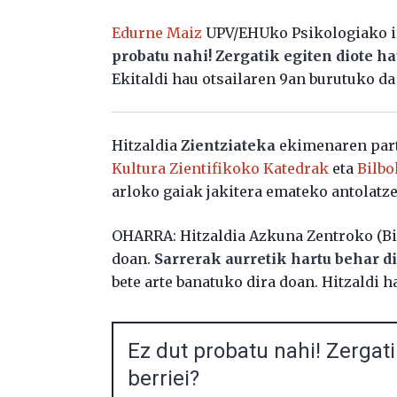
Edurne Maiz
UPV/EHUko Psikologiako ir
probatu nahi! Zergatik egiten diote ha
Ekitaldi hau otsailaren 9an burutuko da
Hitzaldia
Zientziateka
ekimenaren part
Kultura Zientifikoko Katedrak
eta
Bilbo
arloko gaiak jakitera emateko antolatze
OHARRA: Hitzaldia Azkuna Zentroko (Bi
doan.
Sarrerak aurretik hartu behar 
bete arte banatuko dira doan. Hitzaldi 
Ez dut probatu nahi! Zergati
berriei?