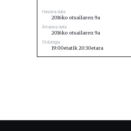
Hasiera data
2016ko otsailaren 9a
Amaiera data
2016ko otsailaren 9a
Ordutegia
19:00etatik 20:30etara