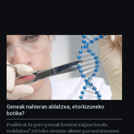
Geneak nahieran aldatzea, etorkizuneko
botika?
Posible al da gure geneak komeni zaigun bezala
eraldatzea? 2015eko zientzia-albiste garrantzitsuenen