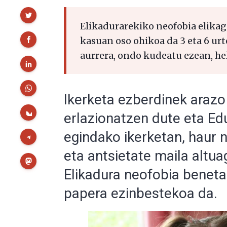
Partekatu
Elikadurarekiko neofobia elikag
kasuan oso ohikoa da 3 eta 6 urt
aurrera, ondo kudeatu ezean, he
Ikerketa ezberdinek arazo
erlazionatzen dute eta Ed
egindako ikerketan, haur
eta antsietate maila altua
Elikadura neofobia beneta
papera ezinbestekoa da.