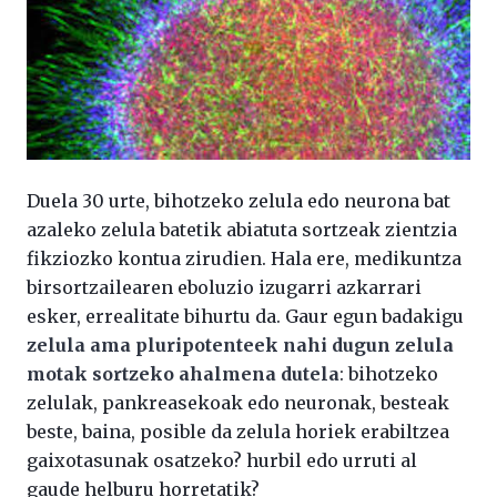
Duela 30 urte, bihotzeko zelula edo neurona bat
azaleko zelula batetik abiatuta sortzeak zientzia
fikziozko kontua zirudien. Hala ere, medikuntza
birsortzailearen eboluzio izugarri azkarrari
esker, errealitate bihurtu da. Gaur egun badakigu
zelula ama pluripotenteek nahi dugun zelula
motak sortzeko ahalmena dutela
: bihotzeko
zelulak, pankreasekoak edo neuronak, besteak
beste, baina, posible da zelula horiek erabiltzea
gaixotasunak osatzeko? hurbil edo urruti al
gaude helburu horretatik?