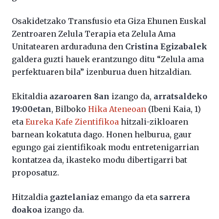
Osakidetzako Transfusio eta Giza Ehunen Euskal
Zentroaren Zelula Terapia eta Zelula Ama
Unitatearen arduraduna den
Cristina Egizabalek
galdera guzti hauek erantzungo ditu “Zelula ama
perfektuaren bila” izenburua duen hitzaldian.
Ekitaldia
azaroaren 8an
izango da,
arratsaldeko
19:00etan
, Bilboko
Hika Ateneoan
(Ibeni Kaia, 1)
eta
Eureka Kafe Zientifikoa
hitzali-zikloaren
barnean kokatuta dago. Honen helburua, gaur
egungo gai zientifikoak modu entretenigarrian
kontatzea da, ikasteko modu dibertigarri bat
proposatuz.
Hitzaldia
gaztelaniaz
emango da eta
sarrera
doakoa
izango da.