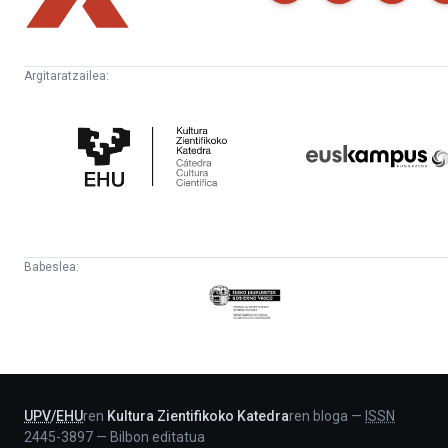
Argitaratzailea:
Kultura
Euskampus
Zientifikoko
Fundazioa
Katedra
Babeslea:
Eusko
Jaurlaritza
-
Lehendakaritza
UPV
/
EHU
ren
Kultura Zientifikoko Katedra
ren bloga
—
ISSN
2445-3897
—
Bilbon editatua