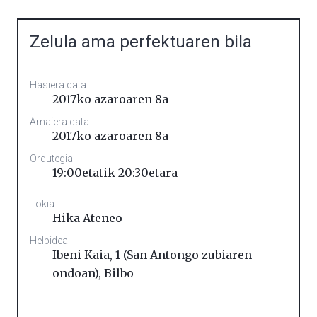
Zelula ama perfektuaren bila
Hasiera data
2017ko azaroaren 8a
Amaiera data
2017ko azaroaren 8a
Ordutegia
19:00etatik 20:30etara
Tokia
Hika Ateneo
Helbidea
Ibeni Kaia, 1 (San Antongo zubiaren
ondoan)
,
Bilbo