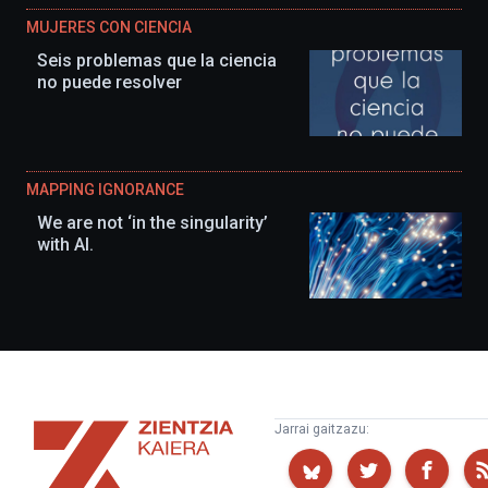
MUJERES CON CIENCIA
Seis problemas que la ciencia
no puede resolver
MAPPING IGNORANCE
We are not ‘in the singularity’
with AI.
Zientzia
Jarrai gaitzazu:
Kaiera