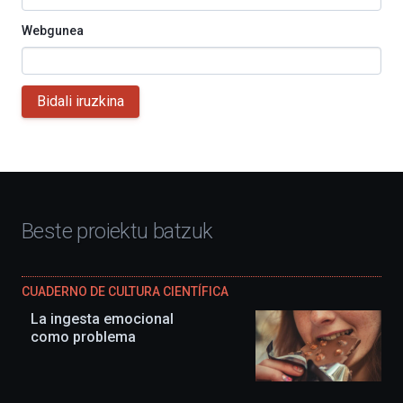
Webgunea
Bidali iruzkina
Beste proiektu batzuk
CUADERNO DE CULTURA CIENTÍFICA
La ingesta emocional
como problema