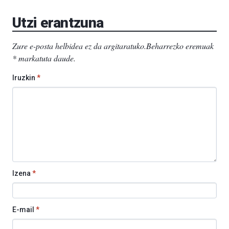
EHU…
Utzi erantzuna
Zure e-posta helbidea ez da argitaratuko.
Beharrezko eremuak
*
markatuta daude
.
Iruzkin
*
Izena
*
E-mail
*