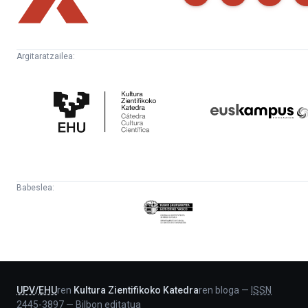
Argitaratzailea:
Kultura
Euskampus
Zientifikoko
Fundazioa
Katedra
Babeslea:
Eusko
Jaurlaritza
-
Lehendakaritza
UPV
/
EHU
ren
Kultura Zientifikoko Katedra
ren bloga
—
ISSN
2445-3897
—
Bilbon editatua