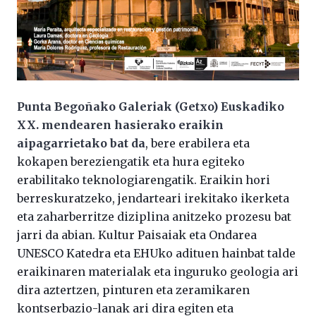
Punta Begoñako Galeriak (Getxo) Euskadiko
XX. mendearen hasierako eraikin
aipagarrietako bat da
, bere erabilera eta
kokapen bereziengatik eta hura egiteko
erabilitako teknologiarengatik. Eraikin hori
berreskuratzeko, jendarteari irekitako ikerketa
eta zaharberritze diziplina anitzeko prozesu bat
jarri da abian. Kultur Paisaiak eta Ondarea
UNESCO Katedra eta EHUko adituen hainbat talde
eraikinaren materialak eta inguruko geologia ari
dira aztertzen, pinturen eta zeramikaren
kontserbazio-lanak ari dira egiten eta