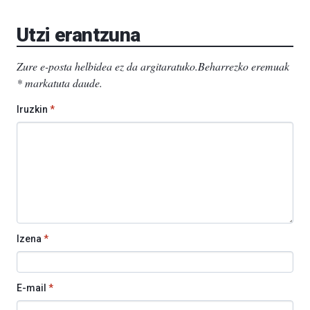
Aretoa-
EHU…
Utzi erantzuna
Zure e-posta helbidea ez da argitaratuko.
Beharrezko eremuak
*
markatuta daude
.
Iruzkin
*
Izena
*
E-mail
*