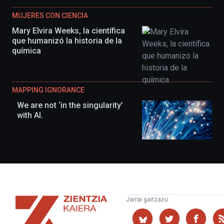
MUJERES CON CIENCIA
Mary Elvira Weeks, la científica
que humanizó la historia de la
química
MAPPING IGNORANCE
We are not ‘in the singularity’
with AI.
Zientzia
Jarrai gaitzazu:
Kaiera