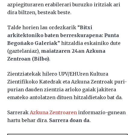
azpiegituraren erabilerari buruzko iritziak ari
dira biltzen, besteak beste.
Talde horien lau ordezkarik “
Bitxi
arkitektoniko baten berreskurapena: Punta
Begoñako Galeriak
” hitzaldia eskainiko dute
(gaztelaniaz),
maiatzaren 24an Azkuna
Zentroan (Bilbo)
.
Zientziatekak hilero UPV/EHUren Kultura
Zientifikoko Katedrak eta Azkuna Zentroak puri-
purian dauden zientzia arloko gaiak jakitera
emateko antolatzen dituen hitzaldietako bat da.
Sarrerak
Azkuna Zentroaren
informazio-gunean
hartu behar dira.
Sarrera doan da
.