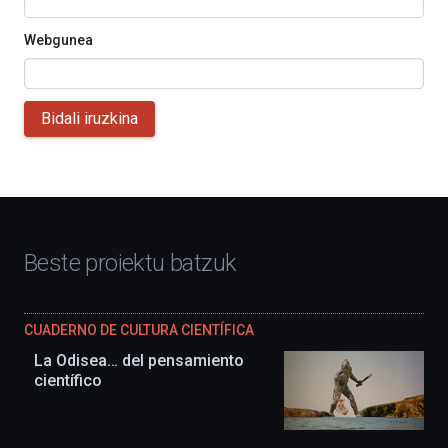
Webgunea
Bidali iruzkina
Beste proiektu batzuk
CUADERNO DE CULTURA CIENTÍFICA
La Odisea… del pensamiento
científico