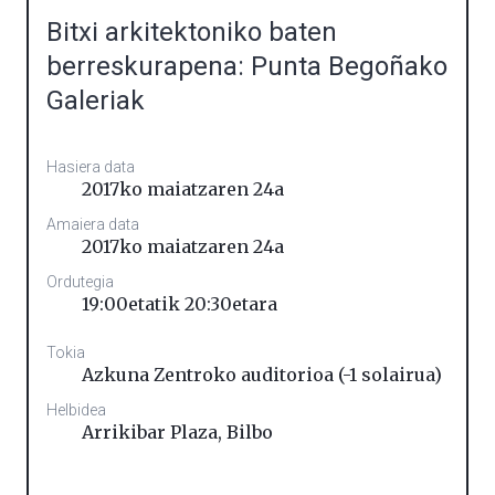
Bitxi arkitektoniko baten
berreskurapena: Punta Begoñako
Galeriak
Hasiera data
2017ko maiatzaren 24a
Amaiera data
2017ko maiatzaren 24a
Ordutegia
19:00etatik 20:30etara
Tokia
Azkuna Zentroko auditorioa (-1 solairua)
Helbidea
Arrikibar Plaza
,
Bilbo