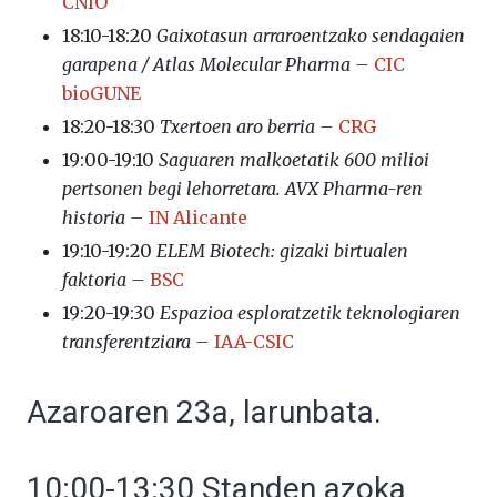
CNIO
18:10-18:20
Gaixotasun arraroentzako sendagaien
garapena /
Atlas Molecular Pharma –
CIC
bioGUNE
18:20-18:30
Txertoen aro berria –
CRG
19:00-19:10
Saguaren malkoetatik 600 milioi
pertsonen begi lehorretara. AVX Pharma-ren
historia –
IN Alicante
19:10-19:20
ELEM Biotech: gizaki birtualen
faktoria –
BSC
19:20-19:30
Espazioa esploratzetik teknologiaren
transferentziara –
IAA-CSIC
Azaroaren 23a, larunbata.
10:00-13:30 Standen azoka