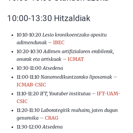
10:00-13:30 Hitzaldiak
10:10-10:20
Lesio kronikoentzako apositu
adimendunak –
IBEC
10:20-10:30
Adimen artifizialaren erabilerak,
onurak eta arriskuak –
ICMAT
10:30-11:00
Atsedena
11:00-11:10
Nanomedikuntzarako liposomak –
ICMAB-CSIC
11:10-11:20
IFT, Youtuber institutua –
IFT-UAM-
CSIC
11:20-11:30
Laborategitik mahaira, jaten dugun
genomika –
CRAG
11:30-12:00
Atsedena