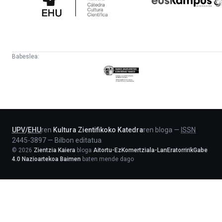
Babeslea:
Eusko
Jaurlaritza
-
Lehendakaritza
UPV
/
EHU
ren
Kultura Zientifikoko Katedra
ren bloga
—
ISSN
2445-3897
—
Bilbon editatua
©
2026
Zientzia Kaiera
bloga
Aitortu-EzKomertziala-LanEratorririkGabe
4.0 Nazioartekoa Baimen
baten mende dago