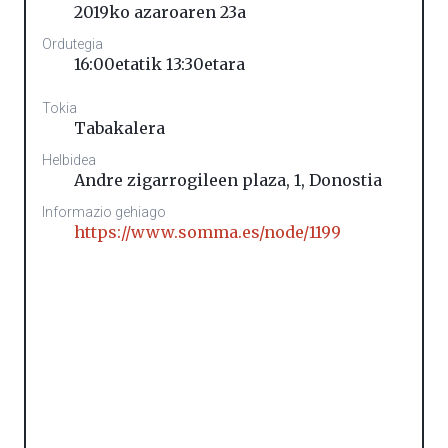
2019ko azaroaren 23a
Ordutegia
16:00etatik 13:30etara
Tokia
Tabakalera
Helbidea
Andre zigarrogileen plaza, 1
,
Donostia
Informazio gehiago
https://www.somma.es/node/1199