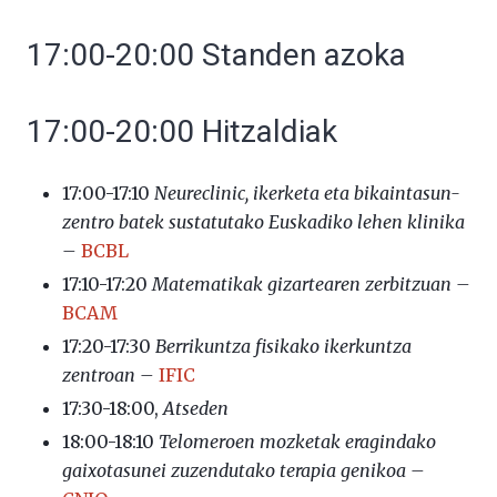
17:00-20:00 Standen azoka
17:00-20:00 Hitzaldiak
17:00-17:10
Neureclinic, ikerketa eta bikaintasun-
zentro batek sustatutako Euskadiko lehen klinika
–
BCBL
17:10-17:20
Matematikak gizartearen zerbitzuan –
BCAM
17:20-17:30
Berrikuntza fisikako ikerkuntza
zentroan –
IFIC
17:30-18:00,
Atseden
18:00-18:10
Telomeroen mozketak eragindako
gaixotasunei zuzendutako terapia genikoa –