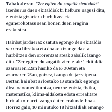
Tabakaleran
.
“Zer egiten du zugatik zientziak?”
izenburua duen ekitaldiak bi helburu nagusi ditu,
zientzia gizartera hurbiltzea eta
egunerokotasunean honen duen eragina
erakustea.
Hainbat jardueraz osatuta egongo den ekitaldia
sarrera librekoa eta doakoa izango da eta
hurbiltzen den ororentzat ateak zabalik izango
ditu. “Zer egiten du zugatik zientziak?” ekitaldia
azaroaren 22an hasiko da 16:00etan eta
azaroaren 23an, goizez, izango du jarraipena.
Bertan
hainbat arloetako 13 standak egongo
dira
, nanomedikuntza, neurozientzia, fisika,
matematika, klima-aldaketa edota errealitate
birtuala oinarri izango duten erakusleihoak.
Horrez gain,
10 minutuko 18 hitzaldi
ak emango