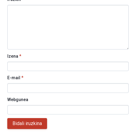
Izena
*
E-mail
*
Webgunea
Bidali iruzkina