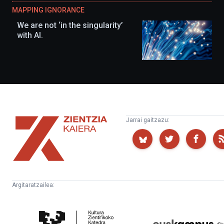
MAPPING IGNORANCE
We are not ‘in the singularity’
with AI.
Zientzia
Jarrai gaitzazu:
Kaiera
Argitaratzailea:
Kultura
Euskampus
Zientifikoko
Fundazioa
Katedra