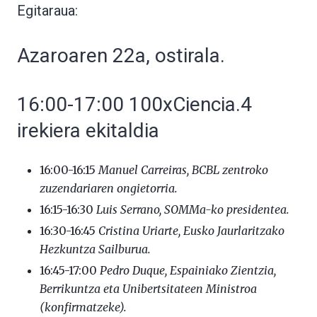
Egitaraua:
Azaroaren 22a, ostirala.
16:00-17:00 100xCiencia.4
irekiera ekitaldia
16:00-16:15
Manuel Carreiras, BCBL zentroko
zuzendariaren ongietorria.
16:15-16:30
Luis Serrano, SOMMa-ko presidentea.
16:30-16:45
Cristina Uriarte, Eusko Jaurlaritzako
Hezkuntza Sailburua.
16:45-17:00
Pedro Duque, Espainiako Zientzia,
Berrikuntza eta Unibertsitateen Ministroa
(konfirmatzeke).