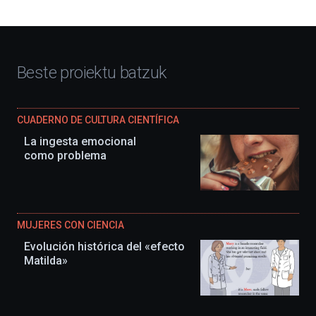
Beste proiektu batzuk
CUADERNO DE CULTURA CIENTÍFICA
La ingesta emocional
como problema
MUJERES CON CIENCIA
Evolución histórica del «efecto
Matilda»