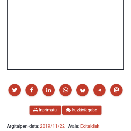
Partekatu
Inprimatu
Iruzkinik gabe
Argitalpen-data:
2019/11/22
· Atala:
Ekitaldiak