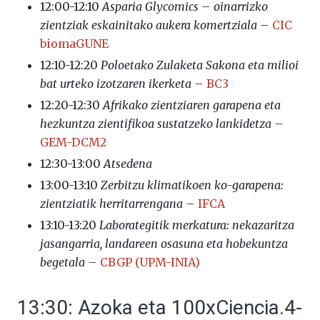
12:00-12:10
Asparia Glycomics – oinarrizko
zientziak eskainitako aukera komertziala –
CIC
biomaGUNE
12:10-12:20
Poloetako Zulaketa Sakona eta milioi
bat urteko izotzaren ikerketa –
BC3
12:20-12:30
Afrikako zientziaren garapena eta
hezkuntza zientifikoa sustatzeko lankidetza –
GEM-DCM2
12:30-13:00
Atsedena
13:00-13:10
Zerbitzu klimatikoen ko-garapena:
zientziatik herritarrengana –
IFCA
13:10-13:20
Laborategitik merkatura: nekazaritza
jasangarria, landareen osasuna eta hobekuntza
begetala –
CBGP (UPM-INIA)
13:30: Azoka eta 100xCiencia.4-