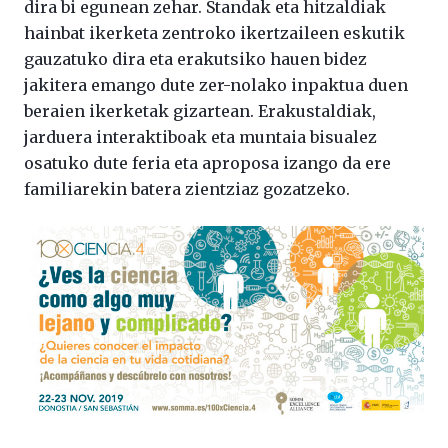
dira bi egunean zehar. Standak eta hitzaldiak
hainbat ikerketa zentroko ikertzaileen eskutik
gauzatuko dira eta erakutsiko hauen bidez
jakitera emango dute zer-nolako inpaktua duen
beraien ikerketak gizartean. Erakustaldiak,
jarduera interaktiboak eta muntaia bisualez
osatuko dute feria eta aproposa izango da ere
familiarekin batera zientziaz gozatzeko.