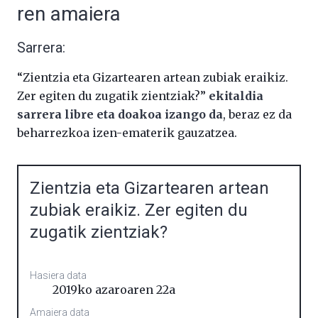
ren amaiera
Sarrera:
“Zientzia eta Gizartearen artean zubiak eraikiz.
Zer egiten du zugatik zientziak?”
ekitaldia
sarrera libre eta doakoa izango da
, beraz ez da
beharrezkoa izen-ematerik gauzatzea.
Zientzia eta Gizartearen artean
zubiak eraikiz. Zer egiten du
zugatik zientziak?
Hasiera data
2019ko azaroaren 22a
Amaiera data