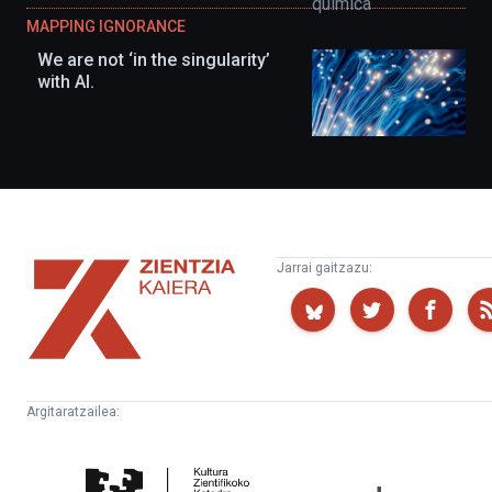
MAPPING IGNORANCE
We are not ‘in the singularity’
with AI.
Zientzia
Jarrai gaitzazu:
Kaiera
Argitaratzailea:
Kultura
Euskampus
Zientifikoko
Fundazioa