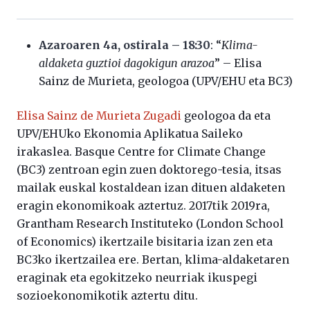
Azaroaren 4a, ostirala – 18:30
: “
Klima-
aldaketa guztioi dagokigun arazoa
” – Elisa
Sainz de Murieta, geologoa (UPV/EHU eta BC3)
Elisa Sainz de Murieta Zugadi
geologoa da eta
UPV/EHUko Ekonomia Aplikatua Saileko
irakaslea. Basque Centre for Climate Change
(BC3) zentroan egin zuen doktorego-tesia, itsas
mailak euskal kostaldean izan dituen aldaketen
eragin ekonomikoak aztertuz. 2017tik 2019ra,
Grantham Research Instituteko (London School
of Economics) ikertzaile bisitaria izan zen eta
BC3ko ikertzailea ere. Bertan, klima-aldaketaren
eraginak eta egokitzeko neurriak ikuspegi
sozioekonomikotik aztertu ditu.