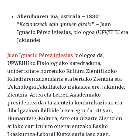
Abenduaren 16a, ostirala – 18:30
:
“
Kozinatzeak egin gintuen gizaki
” – Juan
Ignacio Pérez Iglesias, biologoa (UPV/EHU eta
Jakiunde)
Juan Ignacio Pérez Iglesias
biologoa da,
UPV/EHUko Fisiologiako katedraduna,
unibertsitate horretako Kultura Zientifikoko
Katedraren zuzendaria eta bertako Zientzia eta
Teknologia Fakultateko irakaslea ere. Jakiunde,
Zientzia, Artea eta Letren Akademiako
presidentea da eta zientzia komunikazioan eta
dibulgazioan ibilbide luzea egin du. 2019an,
Humanitate, Kultura, Arte eta Gizarte Zientzien
arloko curriculum onenarentzako Eusko
Ikaskuntza-Laboral Kutxa saria jaso zuen.