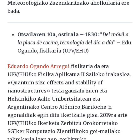
Meteorologiako Zuzendaritzako aholkularia ere
bada.
Otsailaren 10a, ostirala – 18:30:
“
Del móvil a
la placa de cocina, tecnología del día a día
” – Edu
Ogando, fisikaria (UPV/EHU)
Eduardo Ogando Arregui
fisikaria da eta
UPV/EHUko Fisika Aplikatua II Saileko irakaslea.
«Quantum size effects and stability of
nanostructures» tesia gauzatu zuen eta
Helsinkiko Aalto Unibertsitatean eta
Argentinako Centro Atómico Bariloche-n
egonaldiak egin ditu ikertzaile gisa. 2019ra arte
UPV/EHUko Ikerketa Zerbitzu Orokorretako
SGIker Konputazio Zientifikoko goi-mailako
teknikaria izan zen, zerbitzuko