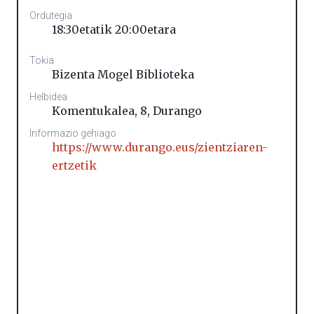
Ordutegia
18:30etatik 20:00etara
Tokia
Bizenta Mogel Biblioteka
Helbidea
Komentukalea, 8
,
Durango
Informazio gehiago
https://www.durango.eus/zientziaren-
ertzetik