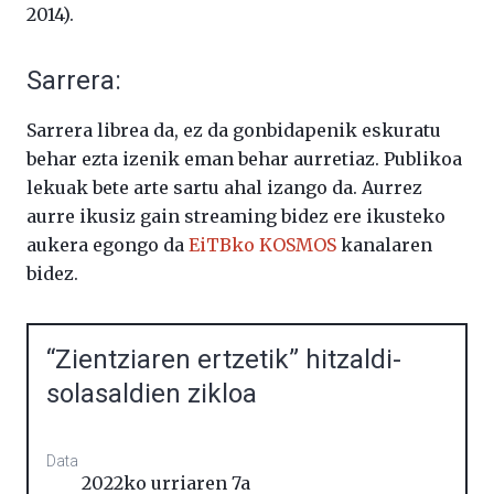
2014).
Sarrera:
Sarrera librea da, ez da gonbidapenik eskuratu
behar ezta izenik eman behar aurretiaz. Publikoa
lekuak bete arte sartu ahal izango da. Aurrez
aurre ikusiz gain streaming bidez ere ikusteko
aukera egongo da
EiTBko KOSMOS
kanalaren
bidez.
“Zientziaren ertzetik” hitzaldi-
solasaldien zikloa
Data
2022ko urriaren 7a