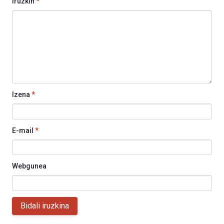
Iruzkin
*
Izena
*
E-mail
*
Webgunea
Bidali iruzkina