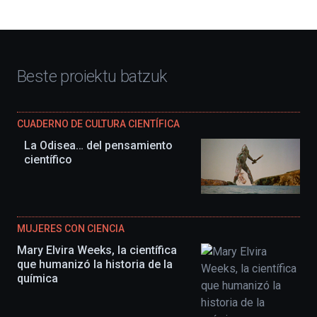
Beste proiektu batzuk
CUADERNO DE CULTURA CIENTÍFICA
La Odisea… del pensamiento
científico
MUJERES CON CIENCIA
Mary Elvira Weeks, la científica
que humanizó la historia de la
química