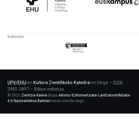
Katedra
Babeslea:
Eusko
Jaurlaritza
-
Lehendakaritza
UPV
/
EHU
ren
Kultura Zientifikoko Katedra
ren bloga
—
ISSN
2445-3897
—
Bilbon editatua
©
2026
Zientzia Kaiera
bloga
Aitortu-EzKomertziala-LanEratorririkGabe
4.0 Nazioartekoa Baimen
baten mende dago