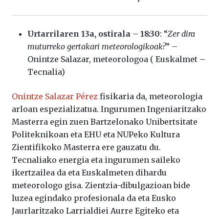
Urtarrilaren 13a, ostirala – 18:30
: “
Zer dira
muturreko gertakari meteorologikoak?
” –
Onintze Salazar, meteorologoa ( Euskalmet –
Tecnalia)
Onintze Salazar Pérez
fisikaria da, meteorologia
arloan espezializatua. Ingurumen Ingeniaritzako
Masterra egin zuen Bartzelonako Unibertsitate
Politeknikoan eta EHU eta NUPeko Kultura
Zientifikoko Masterra ere gauzatu du.
Tecnaliako energia eta ingurumen saileko
ikertzailea da eta Euskalmeten dihardu
meteorologo gisa. Zientzia-dibulgazioan bide
luzea egindako profesionala da eta Eusko
Jaurlaritzako Larrialdiei Aurre Egiteko eta