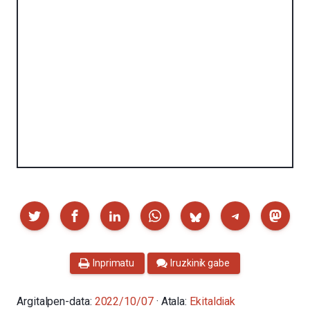
Partekatu
Inprimatu
Iruzkinik gabe
Argitalpen-data:
2022/10/07
· Atala:
Ekitaldiak