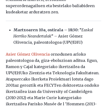
superordenagailuen eta bestelako baliabideen
kudeaketaz arduratzen zen.
Martxoaren 10a, ostirala – 18:30:
“
Euskal
Herriko Neandertalak
” – Asier Gómez
Olivencia, paleontologoa (UPV/EHU)
Asier Gómez Olivencia
ornodunen arloko
paleontologoa da, giza-eboluzioan aditua. Egun,
Ramon y Cajal kategoriako ikertzailea da
UPV/EHUko Zientzia eta Teknologia Fakultatean.
Atapuercako Ikerketa Proiektuari lotuta dago
2001az geroztik eta FECYTen doktoretza ondoko
ikertzailea izan da University of Cambridgen
(2010-2012) eta Marie Curie kategoriako
ikertzailea Parisko Musée de l ‘Hommen (2013-