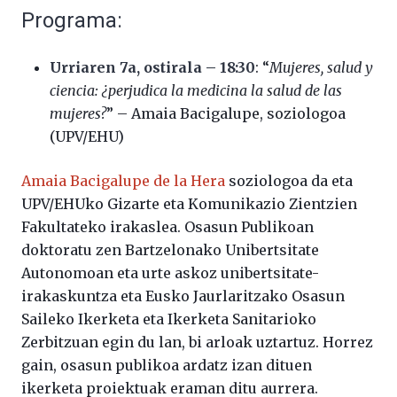
Programa:
Urriaren 7a, ostirala – 18:30
: “
Mujeres, salud y
ciencia: ¿perjudica la medicina la salud de las
mujeres?
” – Amaia Bacigalupe, soziologoa
(UPV/EHU)
Amaia Bacigalupe de la Hera
soziologoa da eta
UPV/EHUko Gizarte eta Komunikazio Zientzien
Fakultateko irakaslea. Osasun Publikoan
doktoratu zen Bartzelonako Unibertsitate
Autonomoan eta urte askoz unibertsitate-
irakaskuntza eta Eusko Jaurlaritzako Osasun
Saileko Ikerketa eta Ikerketa Sanitarioko
Zerbitzuan egin du lan, bi arloak uztartuz. Horrez
gain, osasun publikoa ardatz izan dituen
ikerketa proiektuak eraman ditu aurrera.