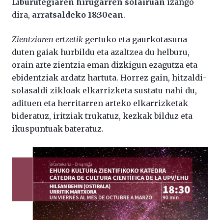
Liburutegiaren hirugarren solairuan
izango
dira,
arratsaldeko 18:30ean
.
Zientziaren ertzetik
gertuko eta gaurkotasuna
duten gaiak hurbildu eta azaltzea du helburu,
orain arte zientzia eman dizkigun ezagutza eta
ebidentziak ardatz hartuta. Horrez gain, hitzaldi-
solasaldi zikloak elkarrizketa sustatu nahi du,
adituen eta herritarren arteko elkarrizketak
bideratuz, iritziak trukatuz, kezkak bilduz eta
ikuspuntuak bateratuz.