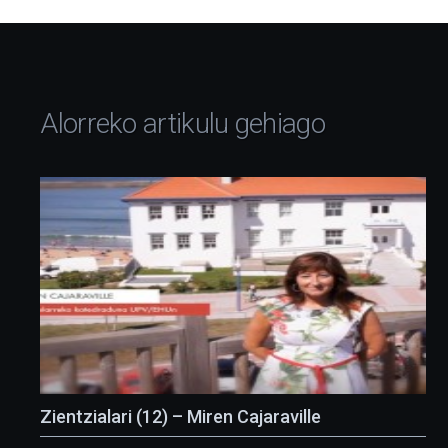
Alorreko artikulu gehiago
Zientzialari (12) – Miren Cajaraville