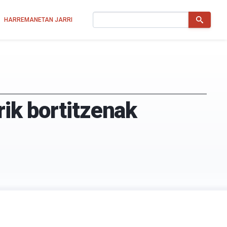
Bilatu
HARREMANETAN JARRI
rik bortitzenak