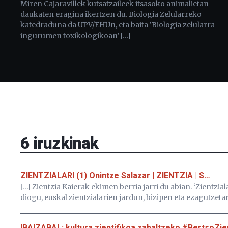
Miren Cajaravillek kutsatzaileek itsasoko animalietan
daukaten eragina ikertzen du. Biologia Zelularreko
katedraduna da UPV/EHUn, eta baita ‘Biologia zelularra
ingurumen toxikologikoan’ […]
6
iruzkinak
ZIENTZIALARI (1) Onintze Salazar | ZIENTZIA | S…
[…] Zientzia Kaierak ekimen berria jarri du abian. ‘Zientzia
diogu, euskal zientzialarien jardun, bizipen eta ezagutze
IBAIZABAL: kultura zientifikoa zabaltzeko #BertsoZientz