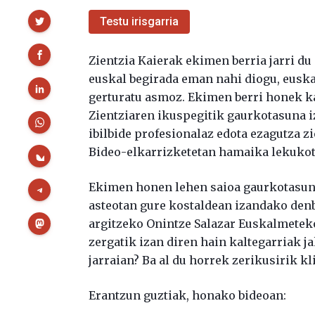
Partekatu
Testu irisgarria
Zientzia Kaierak ekimen berria jarri du 
euskal begirada eman nahi diogu, euskal
gerturatu asmoz. Ekimen berri honek ka
Zientziaren ikuspegitik gaurkotasuna i
ibilbide profesionalaz edota ezagutza z
Bideo-elkarrizketetan hamaika lekukot
Ekimen honen lehen saioa gaurkotasun e
asteotan gure kostaldean izandako denbo
argitzeko Onintze Salazar Euskalmetek
zergatik izan diren hain kaltegarriak ja
jarraian? Ba al du horrek zerikusirik k
Erantzun guztiak, honako bideoan: