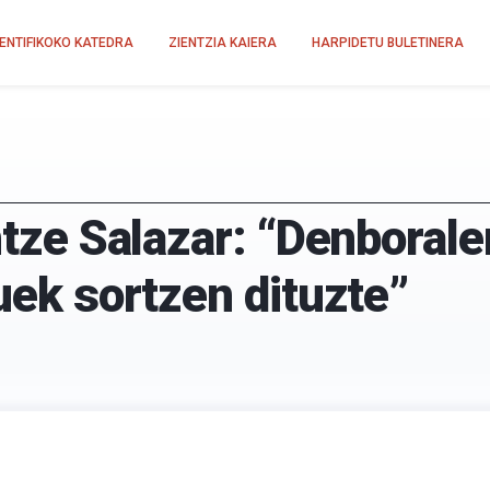
IENTIFIKOKO KATEDRA
ZIENTZIA KAIERA
HARPIDETU BULETINERA
ntze Salazar: “Denborale
tuek sortzen dituzte”