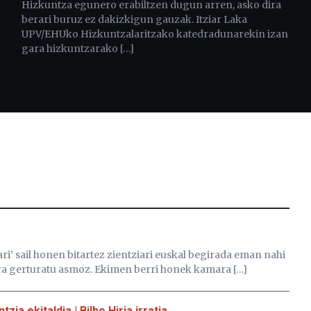
Hizkuntza egunero erabiltzen dugun arren, asko dira
berari buruz ez dakizkigun gauzak. Itziar Laka
UPV/EHUko Hizkuntzalaritzako katedradunarekin izan
gara hizkuntzarako […]
lari’ sail honen bitartez zientziari euskal begirada eman nahi
tara gerturatu asmoz. Ekimen berri honek kamara […]
ia ekitaldia | Bilbo Hiria irratia