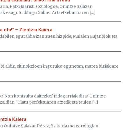
ria, Patxi Juaristi soziologoa, Onintze Salazar
ak ezagutu ditugu Xabier Artaetxebarriaren […]
a eta!" – Zientzia Kaiera
dabilen eguraldia izan zuen hizpide, Maialen Lujanbiok eta
ean bi aldiz, ekinokzioen inguruko egunetan, marea biziak are
k? Non kontsulta daitezke? Fidagarriak dira? Onintze
aldian “Olatu perfektuaren atzetik eta taulen […]
ntzia Kaiera
tu Onintze Salazar Pérez, fisikaria meteorologian