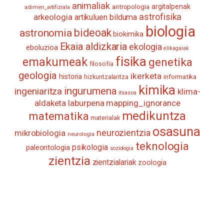
animaliak
antropologia
argitalpenak
adimen_artifiziala
astrofisika
arkeologia
artikuluen bilduma
biologia
astronomia
bideoak
biokimika
Ekaia aldizkaria
ekologia
eboluzioa
elikagaiak
fisika
emakumeak
genetika
filosofia
geologia
ikerketa
historia
informatika
hizkuntzalaritza
kimika
ingurumena
ingeniaritza
klima-
itsasoa
aldaketa
laburpena
mapping_ignorance
medikuntza
matematika
materialak
osasuna
neurozientzia
mikrobiologia
neurologia
teknologia
psikologia
paleontologia
soziologia
zientzia
zientzialariak
zoologia