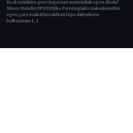
Ba al zenekien gure inguruan sumendiak egon direla?
Miren Mendia UPV/EHUko Petrologiako irakaslearekin
egon gara euskal lurraldean topa daitezkeen
bolkanismo […]