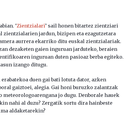
abian. ‘
Zientzialari
’ sail honen bitartez zientziari
 zientzialarien jardun, bizipen eta ezagutzetara
mera aurrera ekarriko ditu euskal zientzialariak.
zan dezaketen gaien inguruan jarduteko, beraien
ientifikoaren inguruan duten pasioaz berba egiteko.
asun izango ditugu.
rabatekoa duen gai bati lotuta dator, azken
ral gaiztoei, alegia. Gai honi buruzko zalantzak
o meteorologoarengana jo dugu. Denborale hauek
kin nahi al duzu? Zergatik sortu dira hainbeste
lima aldaketarekin?