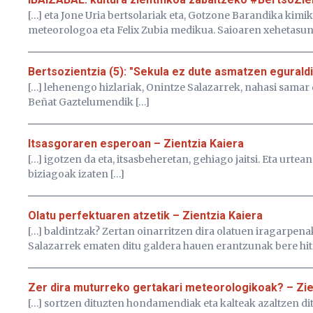
[…] eta Jone Uria bertsolariak eta, Gotzone Barandika kimika
meteorologoa eta Felix Zubia medikua. Saioaren xehetasun
Bertsozientzia (5): "Sekula ez dute asmatzen eguraldi
[…] lehenengo hizlariak, Onintze Salazarrek, nahasi samar 
Beñat Gaztelumendik […]
Itsasgoraren esperoan – Zientzia Kaiera
[…] igotzen da eta, itsasbeheretan, gehiago jaitsi. Eta urt
biziagoak izaten […]
Olatu perfektuaren atzetik – Zientzia Kaiera
[…] baldintzak? Zertan oinarritzen dira olatuen iragarpena
Salazarrek ematen ditu galdera hauen erantzunak bere hitz
Zer dira muturreko gertakari meteorologikoak? – Zie
[…] sortzen dituzten hondamendiak eta kalteak azaltzen di