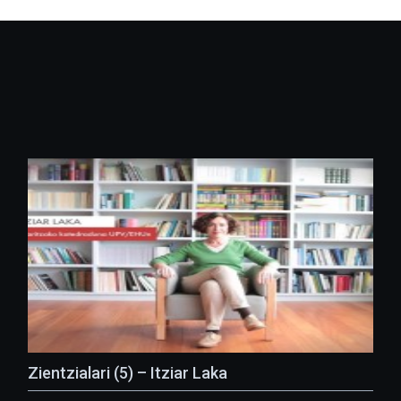
Zientzialari (5) – Itziar Laka