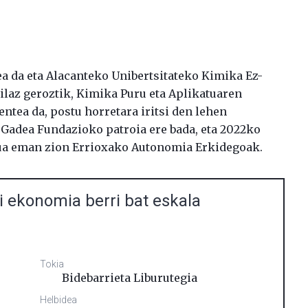
 da eta Alacanteko Unibertsitateko Kimika Ez-
laz geroztik, Kimika Puru eta Aplikatuaren
tea da, postu horretara iritsi den lehen
 Gadea Fundazioko patroia ere bada, eta 2022ko
ua eman zion Errioxako Autonomia Erkidegoak.
ki ekonomia berri bat eskala
Tokia
Bidebarrieta Liburutegia
Helbidea