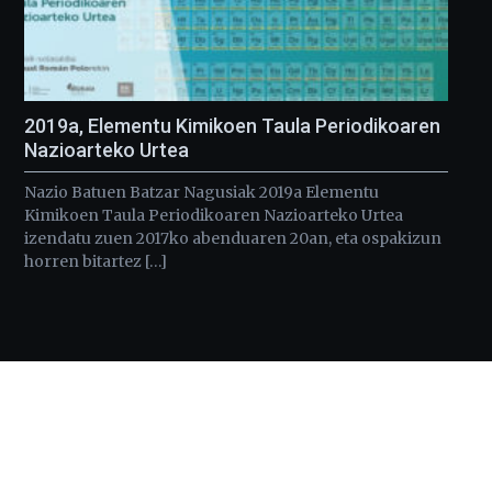
2019a, Elementu Kimikoen Taula Periodikoaren
Nazioarteko Urtea
Nazio Batuen Batzar Nagusiak 2019a Elementu
Kimikoen Taula Periodikoaren Nazioarteko Urtea
izendatu zuen 2017ko abenduaren 20an, eta ospakizun
horren bitartez […]