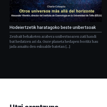
Hodeiertzetik haratagoko beste unibertsoak
Zenbait behaketen arabera unibertsoaren zati handi
bat hedatzen ari da. Gure planeta hedapen bortitz hau
jada amaitu den eskualde batetan […]