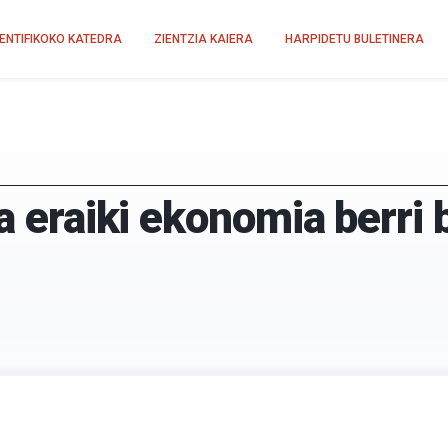
IENTIFIKOKO KATEDRA
ZIENTZIA KAIERA
HARPIDETU BULETINERA
a eraiki ekonomia berri 