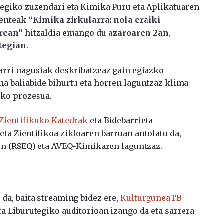
giko zuzendari eta Kimika Puru eta Aplikatuaren
denteak
“Kimika zirkularra: nola eraiki
rrean”
hitzaldia emango du
azaroaren 2an
,
utegian
.
arri nagusiak deskribatzeaz gain egiazko
na baliabide bihurtu eta horren laguntzaz klima-
eko prozesua.
Zientifikoko Katedrak
eta Bidebarrieta
eta Zientifikoa zikloaren barruan antolatu da,
n (RSEQ) eta AVEQ-Kimikaren laguntzaz.
 da, baita streaming bidez ere,
KulturguneaTB
ta Liburutegiko auditorioan izango da eta sarrera