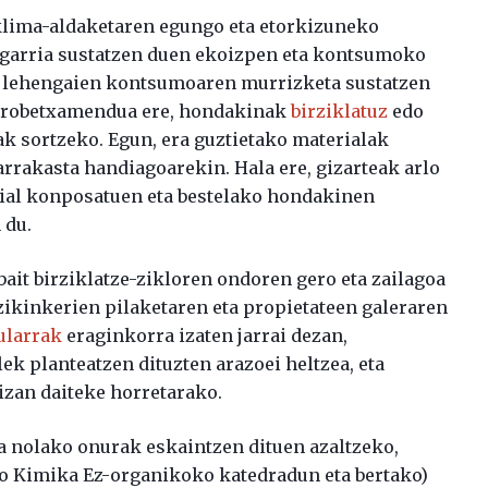
klima-aldaketaren egungo eta etorkizuneko
ngarria sustatzen duen ekoizpen eta kontsumoko
ta lehengaien kontsumoaren murrizketa sustatzen
 aprobetxamendua ere, hondakinak
birziklatuz
edo
ak sortzeko. Egun, era guztietako materialak
 arrakasta handiagoarekin. Hala ere, gizarteak arlo
rial konposatuen eta bestelako hondakinen
 du.
ait birziklatze-zikloren ondoren gero eta zailagoa
 zikinkerien pilaketaren eta propietateen galeraren
ularrak
eraginkorra izaten jarrai dezan,
ek planteatzen dituzten arazoei heltzea, eta
izan daiteke horretarako.
ta nolako onurak eskaintzen dituen azaltzeko,
ko Kimika Ez-organikoko katedradun eta bertako)