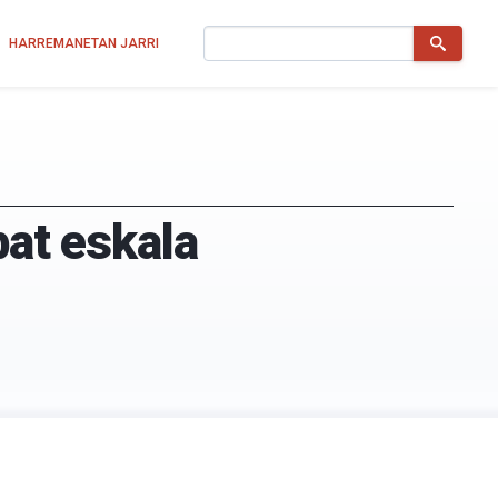
Bilatu
HARREMANETAN JARRI
bat eskala