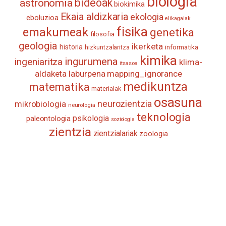
biologia
astronomia
bideoak
biokimika
Ekaia aldizkaria
ekologia
eboluzioa
elikagaiak
fisika
emakumeak
genetika
filosofia
geologia
ikerketa
historia
informatika
hizkuntzalaritza
kimika
ingurumena
ingeniaritza
klima-
itsasoa
aldaketa
laburpena
mapping_ignorance
medikuntza
matematika
materialak
osasuna
neurozientzia
mikrobiologia
neurologia
teknologia
psikologia
paleontologia
soziologia
zientzia
zientzialariak
zoologia