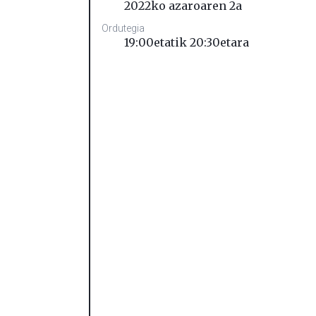
2022ko azaroaren 2a
Ordutegia
19:00etatik 20:30etara