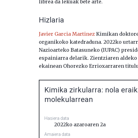
librea da lekuak bete arte.
Hizlaria
Javier Garcia Martinez
Kimikan doktorea
organikoko katedraduna. 2022ko urtarri
Nazioarteko Batasuneko (IUPAC) presiden
espainiarra delarik. Zientziaren aldeko
ekainean Ohorezko Errioxarraren titul
Kimika zirkularra: nola erai
molekularrean
Hasiera data
2022ko azaroaren 2a
Amaiera data