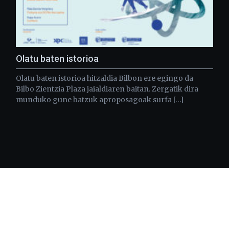
Olatu baten istorioa
Olatu baten istorioa hitzaldia Bilbon ere egingo da
Bilbo Zientzia Plaza jaialdiaren baitan. Zergatik dira
munduko gune batzuk aproposagoak surfa […]