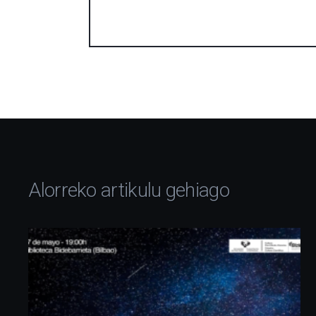
Alorreko artikulu gehiago