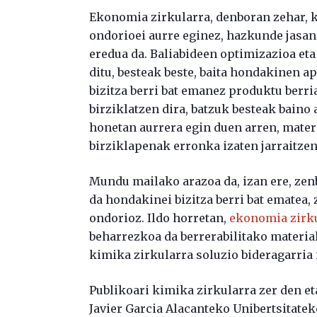
Ekonomia zirkularra, denboran zehar, 
ondorioei aurre eginez, hazkunde jasa
eredua da. Baliabideen optimizazioa e
ditu, besteak beste, baita hondakinen
bizitza berri bat emanez produktu berri
birziklatzen dira, batzuk besteak baino
honetan aurrera egin duen arren, mate
birziklapenak erronka izaten jarraitzen
Mundu mailako arazoa da, izan ere, zenb
da hondakinei bizitza berri bat ematea,
ondorioz. Ildo horretan,
ekonomia zirk
beharrezkoa da berrerabilitako material
kimika zirkularra soluzio bideragarria 
Publikoari kimika zirkularra zer den e
Javier Garcia Alacanteko Unibertsitate