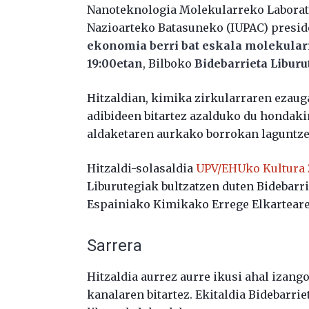
Nanoteknologia Molekularreko Laborate
Nazioarteko Batasuneko (IUPAC) presi
ekonomia berri bat eskala molekula
19:00etan
, Bilboko
Bidebarrieta Libur
Hitzaldian, kimika zirkularraren ezaug
adibideen bitartez azalduko du hondaki
aldaketaren aurkako borrokan laguntz
Hitzaldi-solasaldia
UPV/EHUko Kultura 
Liburutegiak bultzatzen duten Bidebarri
Espainiako Kimikako Errege Elkarteare
Sarrera
Hitzaldia aurrez aurre ikusi ahal izango
kanalaren bitartez. Ekitaldia Bidebarrie