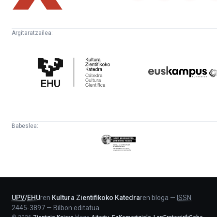
Argitaratzailea:
Kultura
Euskampus
Zientifikoko
Fundazioa
Katedra
Babeslea:
Eusko
Jaurlaritza
-
Lehendakaritza
UPV
/
EHU
ren
Kultura Zientifikoko Katedra
ren bloga
—
ISSN
2445-3897
—
Bilbon editatua