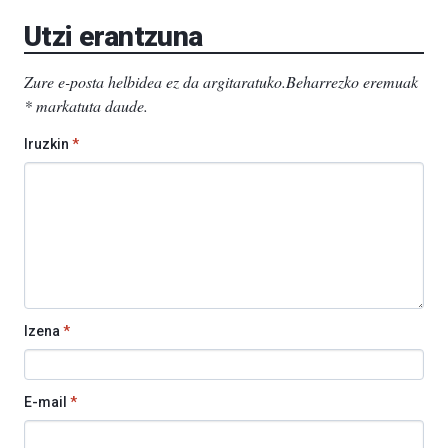
EHU…
Utzi erantzuna
Zure e-posta helbidea ez da argitaratuko.
Beharrezko eremuak
*
markatuta daude
.
Iruzkin
*
Izena
*
E-mail
*