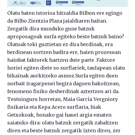
Olatu baten istorioa hitzaldia Bilbon ere egingo
da Bilbo Zientzia Plaza jaialdiaren baitan.
Zergatik dira munduko gune batzuk
aproposagoak surfa egiteko beste batzuk baino?
Olatuak toki guztietan ez dira berdinak, era
berdinean sortzen badira ere, haien prozesuan
hainbat faktorek hartzen dute parte. Faktore
horiei egiten diete so surflariek, taulapean olatu
bikainak aurkitzeko asmoz.Surfa egiten duen
norbait iragarpenei begira dagoen bakoitzean,
fenomeno fisiko desberdinak aztertzen ari da.
Testuinguru horretan, Maia García Vergniory
fisikaria eta Kepa Acero surflaria, biak
Getxokoak, honako gai hauei argia ematen
saiatuko dira: olatu batzuk zergatik zabaltzen
diren eta beste batzuk zergatik ixten diren, zer