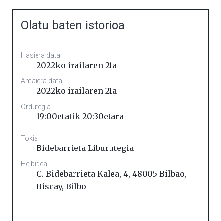
Olatu baten istorioa
Hasiera data
2022ko irailaren 21a
Amaiera data
2022ko irailaren 21a
Ordutegia
19:00etatik 20:30etara
Tokia
Bidebarrieta Liburutegia
Helbidea
C. Bidebarrieta Kalea, 4, 48005 Bilbao,
Biscay
,
Bilbo