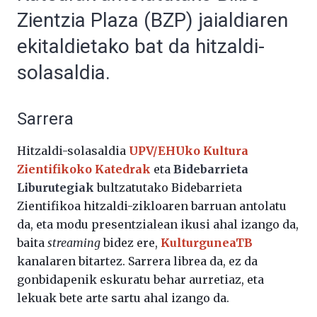
Zientzia Plaza (BZP) jaialdiaren
ekitaldietako bat da hitzaldi-
solasaldia.
Sarrera
Hitzaldi-solasaldia
UPV/EHUko Kultura
Zientifikoko Katedrak
eta
Bidebarrieta
Liburutegiak
bultzatutako Bidebarrieta
Zientifikoa hitzaldi-zikloaren barruan antolatu
da, eta modu presentzialean ikusi ahal izango da,
baita
streaming
bidez ere,
KulturguneaTB
kanalaren bitartez. Sarrera librea da, ez da
gonbidapenik eskuratu behar aurretiaz, eta
lekuak bete arte sartu ahal izango da.