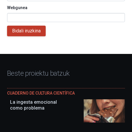
Webgunea
Bidali iruzkina
Beste proiektu batzuk
CUADERNO DE CULTURA CIENTÍFICA
La ingesta emocional
como problema