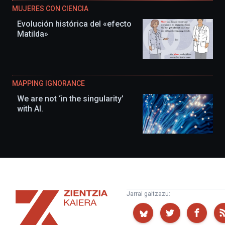
MUJERES CON CIENCIA
Evolución histórica del «efecto
Matilda»
MAPPING IGNORANCE
We are not ‘in the singularity’
with AI.
Zientzia
Jarrai gaitzazu:
Kaiera