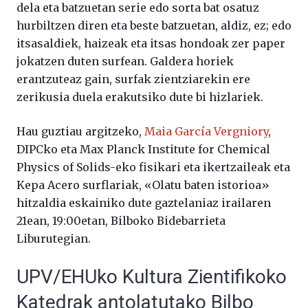
dela eta batzuetan serie edo sorta bat osatuz
hurbiltzen diren eta beste batzuetan, aldiz, ez; edo
itsasaldiek, haizeak eta itsas hondoak zer paper
jokatzen duten surfean. Galdera horiek
erantzuteaz gain, surfak zientziarekin ere
zerikusia duela erakutsiko dute bi hizlariek.
Hau guztiau argitzeko,
Maia García Vergniory
,
DIPCko eta Max Planck Institute for Chemical
Physics of Solids-eko fisikari eta ikertzaileak eta
Kepa Acero surflariak, «Olatu baten istorioa»
hitzaldia eskainiko dute gaztelaniaz irailaren
21ean, 19:00etan, Bilboko Bidebarrieta
Liburutegian.
UPV/EHUko Kultura Zientifikoko
Katedrak antolatutako Bilbo