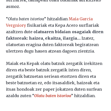
surflariek, taulapean olatu bikainak aurkitzeko
asmoz.
“
Olatu baten istorioa
” hitzaldian
Maia Garcia
Vergniory
fisikariak eta Kepa Acero surflariak
azaltzen dute
olatuaren bidaian osagaiak diren
faktoreak: haizea, ekaitza, ilargia…
Izatez,
olatuetan eragina duten faktoreak begiratzean
ulertzen dugu hauen atzean dagoen zientzia.
Maiak eta Kepak olatu batzuk zergatik irekitzen
diren eta beste batzuk zergatik ixten diren,
zergatik batzuetan seriean etortzen diren eta
beste batzuetan ez, edo itsasaldiek, haizeak eta
itsas hondoak zer paper jokatzen duten surfean
azaldu zuten “
Olatu baten istorioa
” hitzaldian.