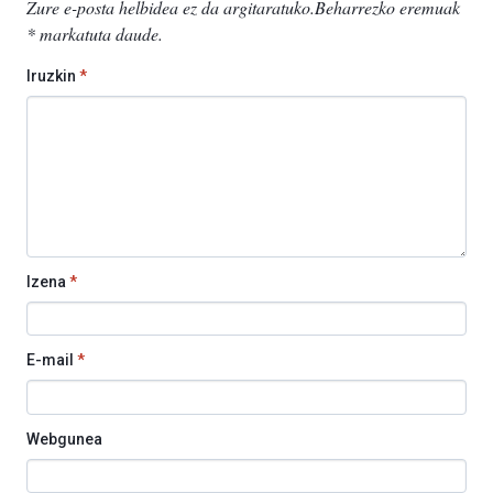
Zure e-posta helbidea ez da argitaratuko.
Beharrezko eremuak
*
markatuta daude
.
Iruzkin
*
Izena
*
E-mail
*
Webgunea