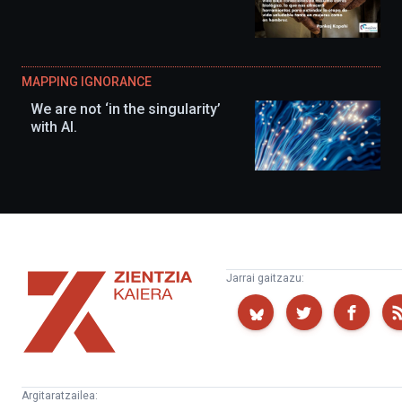
MAPPING IGNORANCE
We are not ‘in the singularity’
with AI.
Zientzia
Jarrai gaitzazu:
Kaiera
Argitaratzailea: