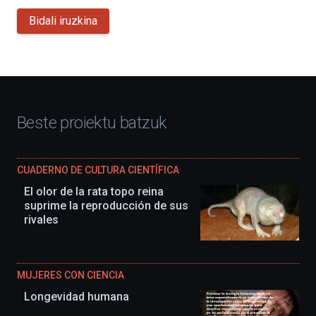
Bidali iruzkina
Beste proiektu batzuk
CUADERNO DE CULTURA CIENTÍFICA
El olor de la rata topo reina
suprime la reproducción de sus
rivales
MUJERES CON CIENCIA
Longevidad humana