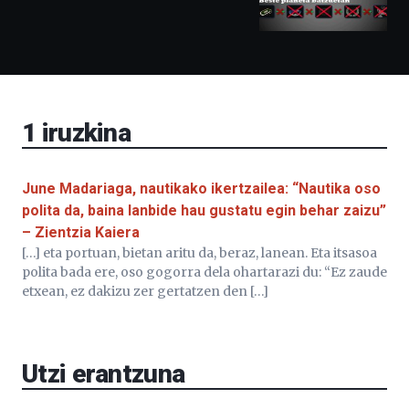
izango
ditu:
Bidebarrietako
Liburutegia,
Bizkaia
Aretoa-
EHU…
1
iruzkina
June Madariaga, nautikako ikertzailea: “Nautika oso
polita da, baina lanbide hau gustatu egin behar zaizu”
– Zientzia Kaiera
[…] eta portuan, bietan aritu da, beraz, lanean. Eta itsasoa
polita bada ere, oso gogorra dela ohartarazi du: “Ez zaude
etxean, ez dakizu zer gertatzen den […]
Utzi erantzuna