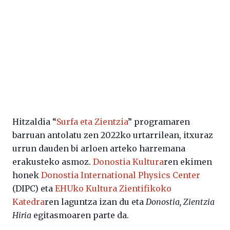
Hitzaldia “
Surfa eta Zientzia
” programaren
barruan antolatu zen 2022ko urtarrilean, itxuraz
urrun dauden bi arloen arteko harremana
erakusteko asmoz.
Donostia Kultura
ren ekimen
honek
Donostia International Physics Center
(DIPC) eta
EHUko Kultura Zientifikoko
Katedra
ren laguntza izan du eta
Donostia, Zientzia
Hiria
egitasmoaren parte da.