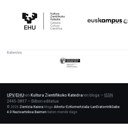
Kultura
Euskampus
Zientifikoko
Fundazioa
Katedra
Babeslea:
Eusko
Jaurlaritza
-
Lehendakaritza
UPV
/
EHU
ren
Kultura Zientifikoko Katedra
ren bloga
—
ISSN
2445-3897
—
Bilbon editatua
©
2026
Zientzia Kaiera
bloga
Aitortu-EzKomertziala-LanEratorririkGabe
4.0 Nazioartekoa Baimen
baten mende dago