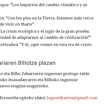
logoa: “Los impactos del cambio climático y su
oa: “Con los pies en la Tierra. Estamos más cerca
de vivir en Marte”.
“La crisis ecológica y el siglo de la gran prueba.
edad de adaptarnos al cambio de civilización?”
kertzailea: “Y tú, ¿qué comes en esta era de crisis
ariaren Bihotza plazan
o eta Bilbo Zaharraren inguruan geologo-talde
lboko itsasadarraren eta Bilboko ingurune
riaren eragina ezagutzeko.
 Erreserba egiteko idatzi
logoselkartea@gmail.com