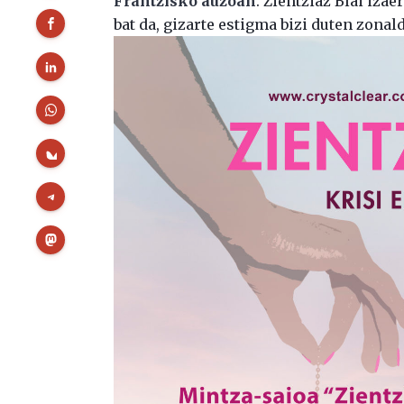
Frantzisko auzoan
. Zientziaz Blai iza
bat da, gizarte estigma bizi duten zonal