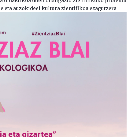
era didaktikoa duen dibulgazio zientifikoko proiektu
de eta auzokideei kultura zientifikoa ezagutzera