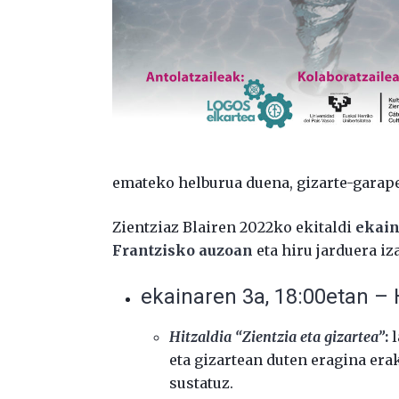
emateko helburua duena, gizarte-garape
Zientziaz Blairen 2022ko ekitaldi
ekain
Frantzisko auzoan
eta hiru jarduera iz
ekainaren 3a, 18:00etan –
Hitzaldia
“Zientzia eta gizartea”
:
l
eta gizartean duten eragina era
sustatuz.