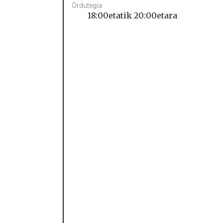
Ordutegia
18:00etatik 20:00etara