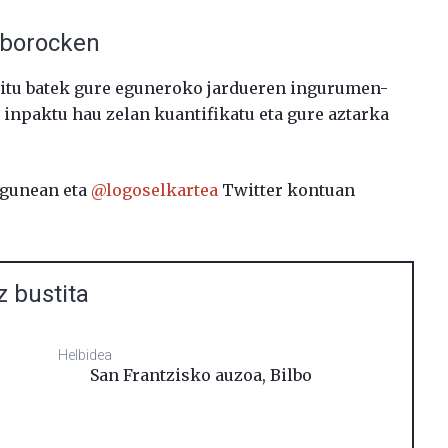
lborocken
itu batek gure eguneroko jardueren ingurumen-
 inpaktu hau zelan kuantifikatu eta gure aztarka
gunean eta
@logoselkartea
Twitter kontuan
z bustita
Helbidea
San Frantzisko auzoa
,
Bilbo