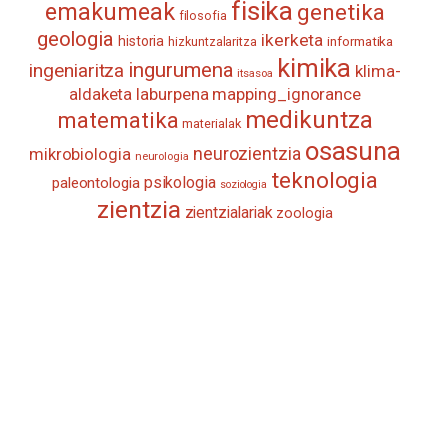
fisika
emakumeak
genetika
filosofia
geologia
ikerketa
historia
informatika
hizkuntzalaritza
kimika
ingurumena
ingeniaritza
klima-
itsasoa
aldaketa
laburpena
mapping_ignorance
medikuntza
matematika
materialak
osasuna
neurozientzia
mikrobiologia
neurologia
teknologia
psikologia
paleontologia
soziologia
zientzia
zientzialariak
zoologia