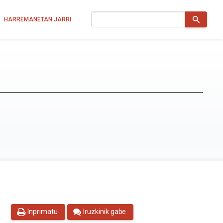
Bilatu
HARREMANETAN JARRI
Inprimatu
Iruzkinik gabe