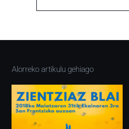
Alorreko artikulu gehiago