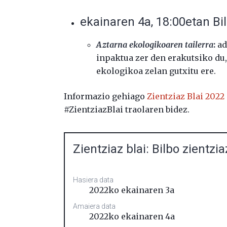
ekainaren 4a, 18:00etan Bi
Aztarna ekologikoaren tailerra
:
ad
inpaktua zer den erakutsiko du,
ekologikoa zelan gutxitu ere.
Informazio gehiago
Zientziaz Blai 2022
#ZientziazBlai traolaren bidez.
Zientziaz blai: Bilbo zientzia
Hasiera data
2022ko ekainaren 3a
Amaiera data
2022ko ekainaren 4a