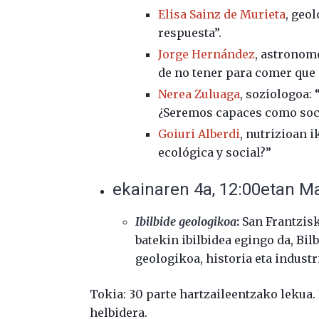
Elisa Sainz de Murieta
, geo
respuesta”.
Jorge Hernández
, astronom
de no tener para comer que 
Nerea Zuluaga
, soziologoa: 
¿Seremos capaces como soci
Goiuri Alberdi
, nutrizioan i
ecológica y social?”
ekainaren 4a, 12:00etan M
Ibilbide geologikoa
:
San Frantzisk
batekin ibilbidea egingo da, Bi
geologikoa, historia eta indust
Tokia: 30 parte hartzaileentzako lekua.
helbidera.