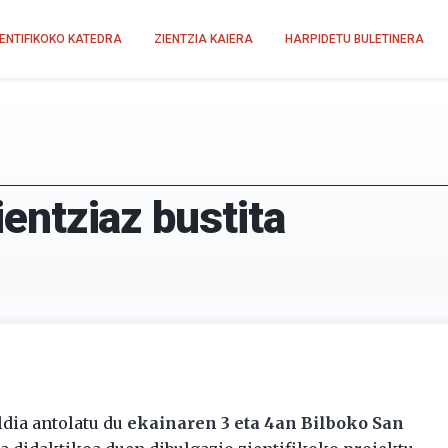
IENTIFIKOKO KATEDRA
ZIENTZIA KAIERA
HARPIDETU BULETINERA
zientziaz bustita
ldia antolatu du
ekainaren 3 eta 4an Bilboko San