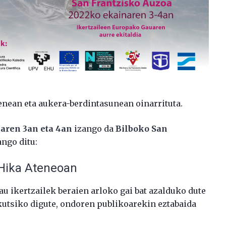
nean eta aukera-berdintasunean oinarrituta.
aren 3an eta 4an
izango da
Bilboko San
ango ditu:
 Hika Ateneoan
au ikertzailek beraien arloko gai bat azalduko dute
kutsiko digute, ondoren publikoarekin eztabaida