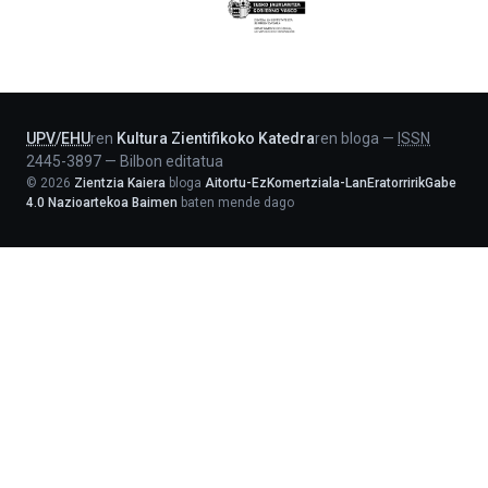
Eusko
Jaurlaritza
-
Lehendakaritza
UPV
/
EHU
ren
Kultura Zientifikoko Katedra
ren bloga
—
ISSN
2445-3897
—
Bilbon editatua
©
2026
Zientzia Kaiera
bloga
Aitortu-EzKomertziala-LanEratorririkGabe
4.0 Nazioartekoa Baimen
baten mende dago