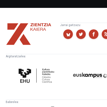
Zientzia
Jarrai gaitzazu:
Kaiera
Argitaratzailea:
Kultura
Euskampus
Zientifikoko
Fundazioa
Katedra
Babeslea: