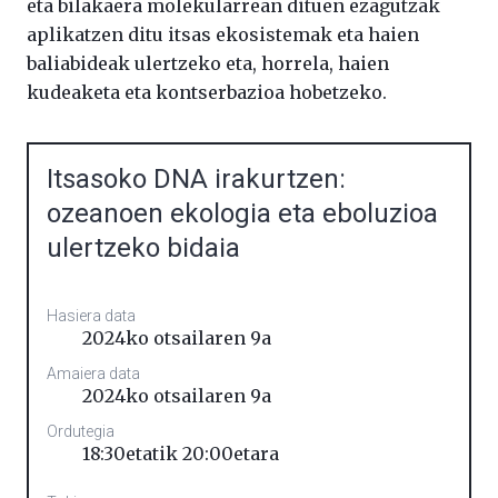
eta bilakaera molekularrean dituen ezagutzak
aplikatzen ditu itsas ekosistemak eta haien
baliabideak ulertzeko eta, horrela, haien
kudeaketa eta kontserbazioa hobetzeko.
Itsasoko DNA irakurtzen:
ozeanoen ekologia eta eboluzioa
ulertzeko bidaia
Hasiera data
2024ko otsailaren 9a
Amaiera data
2024ko otsailaren 9a
Ordutegia
18:30etatik 20:00etara