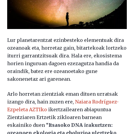
Lur planetarentzat ezinbesteko elementuak dira
ozeanoak eta, horretaz gain, bitartekoak lortzeko
iturri garrantzitsuak dira. Hala ere, ekosistema
horien inguruan dagoen ezezagutza handia da
oraindik, batez ere ozeanoetako gune
sakonenetaz ari garenean.
Arlo horretan zientziak eman dituen urratsak
izango dira, hain zuzen ere,
Naiara Rodríguez-
Ezpeleta
AZTIko
ikertzailearen abiapuntua
Zientziaren Ertzetik zikloaren barnean
eskainiko duen “
Itsasoko DNA irakurtzen:
ozeanoen ekologia eta eboluzioa ulertzeko