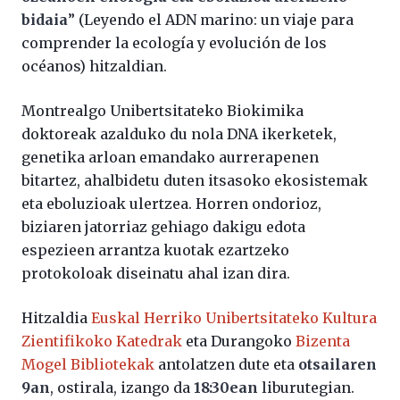
bidaia
” (Leyendo el ADN marino: un viaje para
comprender la ecología y evolución de los
océanos) hitzaldian.
Montrealgo Unibertsitateko Biokimika
doktoreak azalduko du nola DNA ikerketek,
genetika arloan emandako aurrerapenen
bitartez, ahalbidetu duten itsasoko ekosistemak
eta eboluzioak ulertzea. Horren ondorioz,
biziaren jatorriaz gehiago dakigu edota
espezieen arrantza kuotak ezartzeko
protokoloak diseinatu ahal izan dira.
Hitzaldia
Euskal Herriko Unibertsitateko Kultura
Zientifikoko Katedrak
eta Durangoko
Bizenta
Mogel Bibliotekak
antolatzen dute eta
otsailaren
9an
, ostirala, izango da
18:30ean
liburutegian.