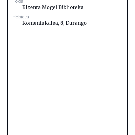
Tokia
Bizenta Mogel Biblioteka
Helbidea
Komentukalea, 8
,
Durango