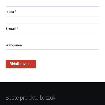
Izena
*
E-mail
*
Webgunea
Bidali iruzkina
Beste proiektu batzuk