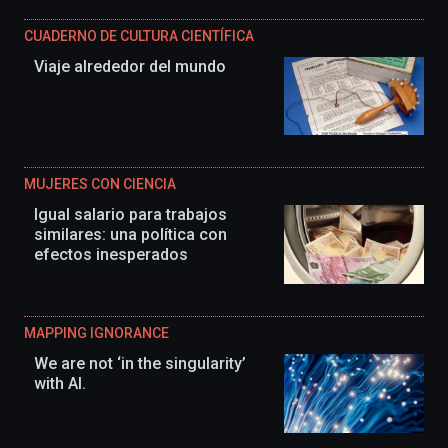
CUADERNO DE CULTURA CIENTÍFICA
Viaje alrededor del mundo
MUJERES CON CIENCIA
Igual salario para trabajos
similares: una política con
efectos inesperados
MAPPING IGNORANCE
We are not ‘in the singularity’
with AI.