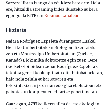
Sarrera librea izango da edukiera bete arte. Hala
ere, hitzaldia streaming bidez ikusteko aukera
egongo da EITBren
Kosmos kanalean
.
Hizlaria
Naiara Rodríguez-Ezpeleta durangarra Euskal
Herriko Unibertsitatean Biologian lizentziatu
zen eta Montrealgo Unibertsitatean (Quebec,
Kanada) Biokimika doktoretza egin zuen. Bere
ikerketa-ibilbidean zehar Rodríguez-Ezpeletak
teknika genetikoak aplikatu ditu hainbat arlotan,
hala nola zelula eukariotoaren eta
fotosintesiaren jatorrian edo giza eboluzioan eta
gaixotasun konplexuen elkartze genetikoetan.
Gaur egun, AZTIko ikertzailea da, eta ekologian