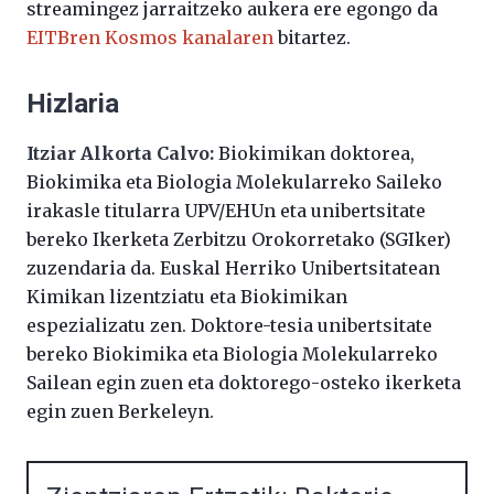
streamingez jarraitzeko aukera ere egongo da
EITBren Kosmos kanalaren
bitartez.
Hizlaria
Itziar Alkorta Calvo:
Biokimikan doktorea,
Biokimika eta Biologia Molekularreko Saileko
irakasle titularra UPV/EHUn eta unibertsitate
bereko Ikerketa Zerbitzu Orokorretako (SGIker)
zuzendaria da. Euskal Herriko Unibertsitatean
Kimikan lizentziatu eta Biokimikan
espezializatu zen. Doktore-tesia unibertsitate
bereko Biokimika eta Biologia Molekularreko
Sailean egin zuen eta doktorego-osteko ikerketa
egin zuen Berkeleyn.