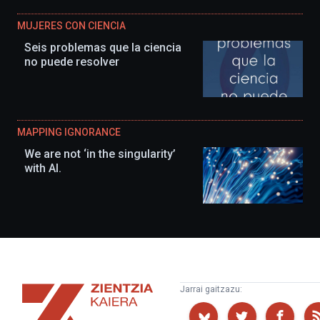
MUJERES CON CIENCIA
Seis problemas que la ciencia
no puede resolver
MAPPING IGNORANCE
We are not ‘in the singularity’
with AI.
Zientzia
Jarrai gaitzazu:
Kaiera