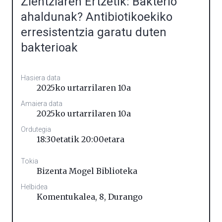
Zientziaren Ertzetik: Bakterio
ahaldunak? Antibiotikoekiko
erresistentzia garatu duten
bakterioak
Hasiera data
2025ko urtarrilaren 10a
Amaiera data
2025ko urtarrilaren 10a
Ordutegia
18:30etatik 20:00etara
Tokia
Bizenta Mogel Biblioteka
Helbidea
Komentukalea, 8
,
Durango