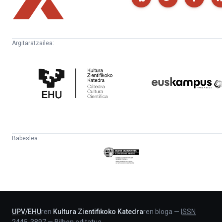
Argitaratzailea:
Kultura
Euskampus
Zientifikoko
Fundazioa
Katedra
Babeslea:
Eusko
Jaurlaritza
-
Lehendakaritza
UPV
/
EHU
ren
Kultura Zientifikoko Katedra
ren bloga
—
ISSN
2445-3897
—
Bilbon editatua