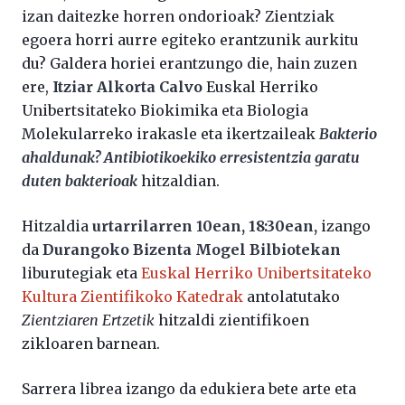
izan daitezke horren ondorioak? Zientziak
egoera horri aurre egiteko erantzunik aurkitu
du? Galdera horiei erantzungo die, hain zuzen
ere,
Itziar Alkorta Calvo
Euskal Herriko
Unibertsitateko Biokimika eta Biologia
Molekularreko irakasle eta ikertzaileak
Bakterio
ahaldunak? Antibiotikoekiko erresistentzia garatu
duten bakterioak
hitzaldian.
Hitzaldia
urtarrilarren 10ean, 18:30ean,
izango
da
Durangoko Bizenta Mogel Bilbiotekan
liburutegiak eta
Euskal Herriko Unibertsitateko
Kultura Zientifikoko Katedrak
antolatutako
Zientziaren Ertzetik
hitzaldi zientifikoen
zikloaren barnean.
Sarrera librea izango da edukiera bete arte eta