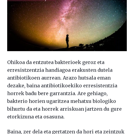
Ohikoa da entzutea bakterioek geroz eta
erresistzentzia handiagoa erakusten dutela
antibiotikoen aurrean. Arazo hutsala eman
dezake, baina antibiotikoekiko erresistentzia
horrek badu bere garrantzia. Are gehiago,
bakterio horien ugaritzea mehatxu biologiko
bihurtu da eta horrek arriskuan jartzen du gure
etorkizuna eta osasuna.
Baina, zer dela eta gertatzen da hori eta zeintzuk