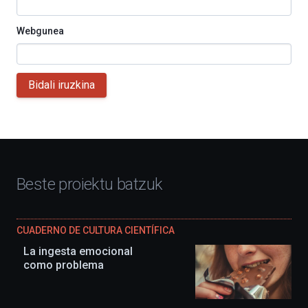
Webgunea
Bidali iruzkina
Beste proiektu batzuk
CUADERNO DE CULTURA CIENTÍFICA
La ingesta emocional
como problema