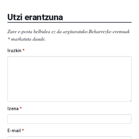
Aretoa-
EHU…
Utzi erantzuna
Zure e-posta helbidea ez da argitaratuko.
Beharrezko eremuak
*
markatuta daude
.
Iruzkin
*
Izena
*
E-mail
*