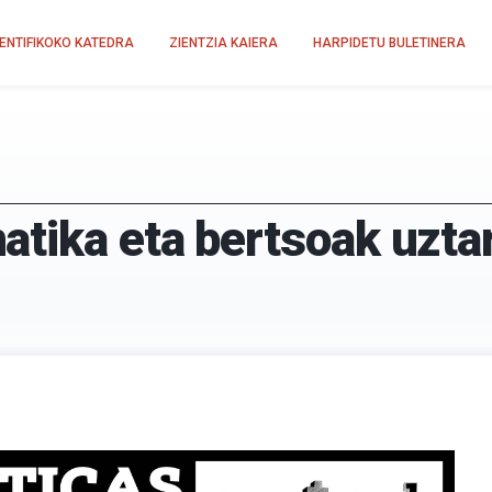
IENTIFIKOKO KATEDRA
ZIENTZIA KAIERA
HARPIDETU BULETINERA
tika eta bertsoak uzta