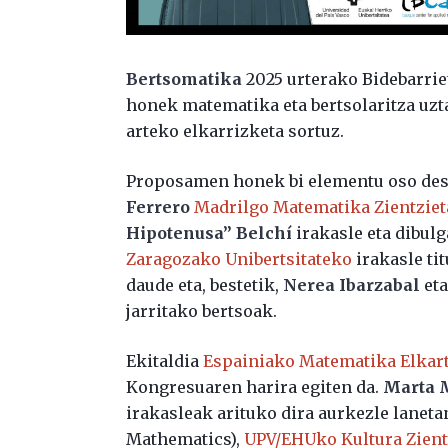
Bertsomatika
2025 urterako Bidebarri
honek matematika eta bertsolaritza uzt
arteko elkarrizketa sortuz.
Proposamen honek bi elementu oso desbe
Ferrero
Madrilgo Matematika Zientziet
Hipotenusa” Belchí
irakasle eta dibulg
Zaragozako Unibertsitateko
irakasle ti
daude eta, bestetik,
Nerea Ibarzabal
et
jarritako bertsoak.
Ekitaldia
Espainiako Matematika Elkar
Kongresuaren harira egiten da.
Marta 
irakasleak arituko dira aurkezle laneta
Mathematics),
UPV/EHUko Kultura Zient