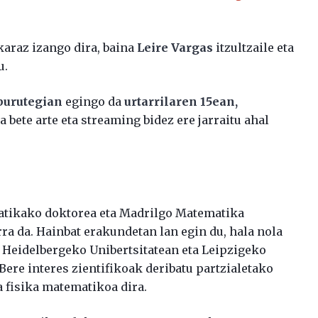
karaz izango dira, baina
Leire Vargas
itzultzaile eta
u.
burutegian
egingo da
urtarrilaren 15ean,
a bete arte eta streaming bidez ere jarraitu ahal
tikako doktorea eta Madrilgo Matematika
arra da. Hainbat erakundetan lan egin du, hala nola
 Heidelbergeko Unibertsitatean eta Leipzigeko
ere interes zientifikoak deribatu partzialetako
 fisika matematikoa dira.