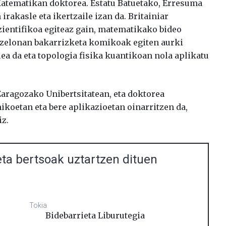
tematikan doktorea. Estatu Batuetako, Erresuma
irakasle eta ikertzaile izan da. Britainiar
ientifikoa egiteaz gain, matematikako bideo
rtzelonan bakarrizketa komikoak egiten aurki
ea da eta topologia fisika kuantikoan nola aplikatu
Zaragozako Unibertsitatean, eta doktorea
koetan eta bere aplikazioetan oinarritzen da,
iz.
ta bertsoak uztartzen dituen
Tokia
Bidebarrieta Liburutegia