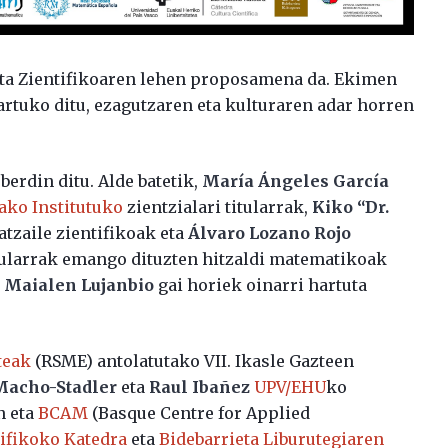
eta Zientifikoaren lehen proposamena da. Ekimen
artuko ditu, ezagutzaren eta kulturaren adar horren
rdin ditu. Alde batetik,
María Ángeles García
ako Institutuko
zientzialari titularrak,
Kiko “Dr.
atzaile zientifikoak eta
Álvaro Lozano Rojo
tularrak emango dituzten hitzaldi matematikoak
a
Maialen Lujanbio
gai horiek oinarri hartuta
teak
(RSME) antolatutako VII. Ikasle Gazteen
Macho-Stadler
eta
Raul Ibañez
UPV/EHU
ko
n eta
BCAM
(Basque Centre for Applied
ifikoko Katedra
eta
Bidebarrieta Liburutegiaren