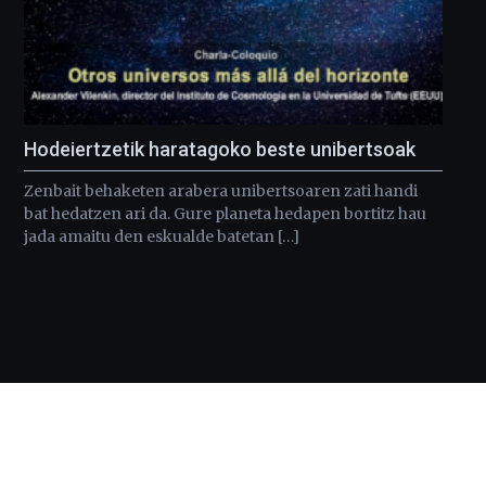
Hodeiertzetik haratagoko beste unibertsoak
Zenbait behaketen arabera unibertsoaren zati handi
bat hedatzen ari da. Gure planeta hedapen bortitz hau
jada amaitu den eskualde batetan […]