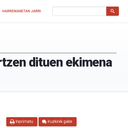
Bilatu
HARREMANETAN JARRI
rtzen dituen ekimena
Inprimatu
Iruzkinik gabe