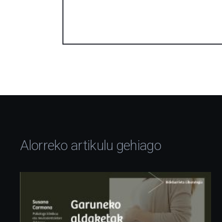
Alorreko artikulu gehiago