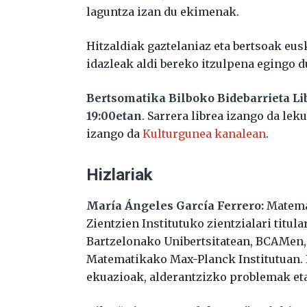
laguntza izan du ekimenak.
Hitzaldiak gaztelaniaz eta bertsoak eus
idazleak aldi bereko itzulpena egingo d
Bertsomatika Bilboko Bidebarrieta Li
19:00etan
. Sarrera librea izango da leku
izango da
Kulturgunea kanalean
.
Hizlariak
María Ángeles García Ferrero:
Matema
Zientzien Institutuko zientzialari titul
Bartzelonako Unibertsitatean, BCAMen,
Matematikako Max-Planck Institutuan. B
ekuazioak, alderantzizko problemak eta