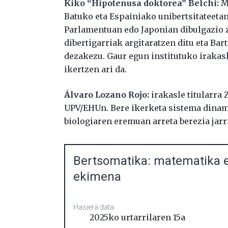
Kiko “Hipotenusa doktorea” Belchi:
Ma
Batuko eta Espainiako unibertsitateetan 
Parlamentuan edo Japonian dibulgazio z
dibertigarriak argitaratzen ditu eta Ba
dezakezu. Gaur egun institutuko irakasl
ikertzen ari da.
Álvaro Lozano Rojo:
irakasle titularra 
UPV/EHUn. Bere ikerketa sistema dinami
biologiaren eremuan arreta berezia jarr
Bertsomatika: matematika e
ekimena
Hasiera data
2025ko urtarrilaren 15a