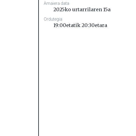
Amaiera data
2025ko urtarrilaren 15a
Ordutegia
19:00etatik 20:30etara