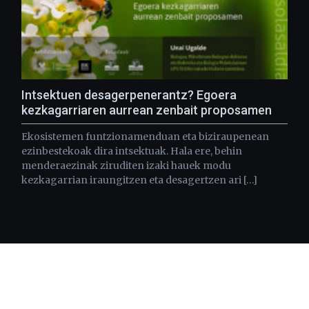
Intsektuen desagerpenerantz? Egoera
kezkagarriaren aurrean zenbait proposamen
Ekosistemen funtzionamenduan eta biziraupenean
ezinbestekoak dira intsektuak. Hala ere, behin
menderaezinak ziruditen izaki hauek modu
kezkagarrian iraungitzen eta desagertzen ari […]