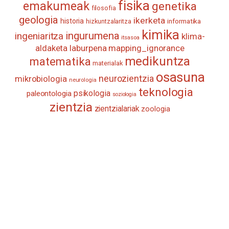
fisika
emakumeak
genetika
filosofia
geologia
ikerketa
historia
informatika
hizkuntzalaritza
kimika
ingurumena
ingeniaritza
klima-
itsasoa
aldaketa
laburpena
mapping_ignorance
medikuntza
matematika
materialak
osasuna
neurozientzia
mikrobiologia
neurologia
teknologia
psikologia
paleontologia
soziologia
zientzia
zientzialariak
zoologia