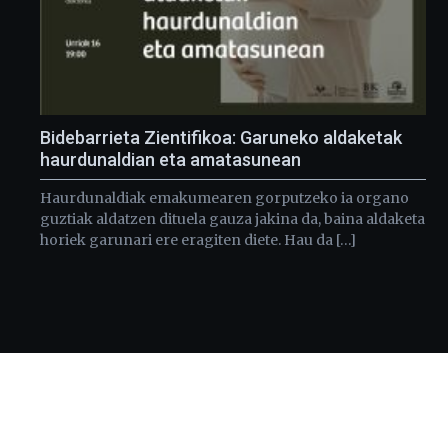
Bidebarrieta Zientifikoa: Garuneko aldaketak
haurdunaldian eta amatasunean
Haurdunaldiak emakumearen gorputzeko ia organo
guztiak aldatzen dituela gauza jakina da, baina aldaketa
horiek garunari ere eragiten diete. Hau da […]