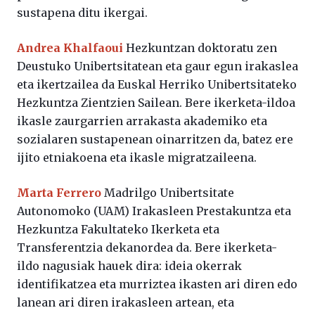
sustapena ditu ikergai.
Andrea Khalfaoui
Hezkuntzan doktoratu zen
Deustuko Unibertsitatean eta gaur egun irakaslea
eta ikertzailea da Euskal Herriko Unibertsitateko
Hezkuntza Zientzien Sailean. Bere ikerketa-ildoa
ikasle zaurgarrien arrakasta akademiko eta
sozialaren sustapenean oinarritzen da, batez ere
ijito etniakoena eta ikasle migratzaileena.
Marta Ferrero
Madrilgo Unibertsitate
Autonomoko (UAM) Irakasleen Prestakuntza eta
Hezkuntza Fakultateko Ikerketa eta
Transferentzia dekanordea da. Bere ikerketa-
ildo nagusiak hauek dira: ideia okerrak
identifikatzea eta murriztea ikasten ari diren edo
lanean ari diren irakasleen artean, eta