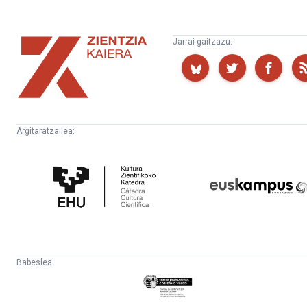
Zientzia
Jarrai gaitzazu:
Kaiera
Argitaratzailea:
Kultura
Euskampus
Zientifikoko
Fundazioa
Katedra
Babeslea:
Eusko
Jaurlaritza