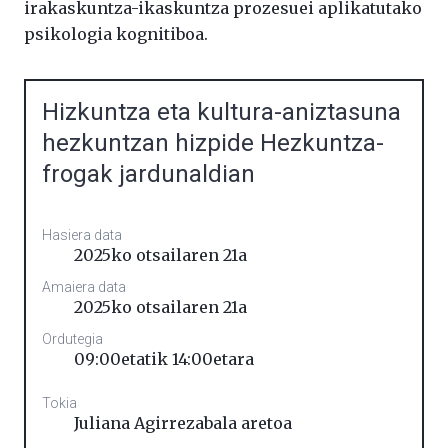
irakaskuntza-ikaskuntza prozesuei aplikatutako
psikologia kognitiboa.
Hizkuntza eta kultura-aniztasuna
hezkuntzan hizpide Hezkuntza-
frogak jardunaldian
Hasiera data
2025ko otsailaren 21a
Amaiera data
2025ko otsailaren 21a
Ordutegia
09:00etatik 14:00etara
Tokia
Juliana Agirrezabala aretoa