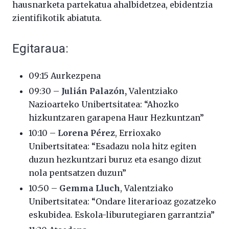
hausnarketa partekatua ahalbidetzea, ebidentzia
zientifikotik abiatuta.
Egitaraua:
09:15 Aurkezpena
09:30 –
Julián Palazón,
Valentziako
Nazioarteko Unibertsitatea: “Ahozko
hizkuntzaren garapena Haur Hezkuntzan”
10:10 –
Lorena Pérez
, Errioxako
Unibertsitatea: “Esadazu nola hitz egiten
duzun hezkuntzari buruz eta esango dizut
nola pentsatzen duzun”
10:50 –
Gemma Lluch
, Valentziako
Unibertsitatea: “Ondare literarioaz gozatzeko
eskubidea. Eskola-liburutegiaren garrantzia”