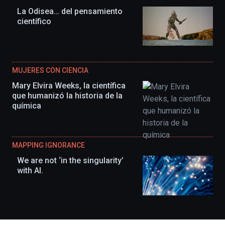
La Odisea… del pensamiento
científico
MUJERES CON CIENCIA
Mary Elvira Weeks, la científica
que humanizó la historia de la
química
MAPPING IGNORANCE
We are not ‘in the singularity’
with AI.