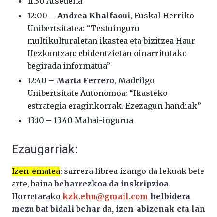
11:30 Atsedena
12:00 –
Andrea Khalfaoui
, Euskal Herriko
Unibertsitatea: “Testuinguru
multikulturaletan ikastea eta bizitzea Haur
Hezkuntzan: ebidentzietan oinarritutako
begirada informatua”
12:40 –
Marta Ferrero
, Madrilgo
Unibertsitate Autonomoa: “Ikasteko
estrategia eraginkorrak. Ezezagun handiak”
13:10 – 13:40 Mahai-ingurua
Ezaugarriak:
Izen-ematea
: sarrera librea izango da lekuak bete
arte, baina
beharrezkoa da inskripzioa
.
Horretarako
kzk.ehu@gmail.com
helbidera
mezu bat bidali behar da, izen-abizenak eta lan