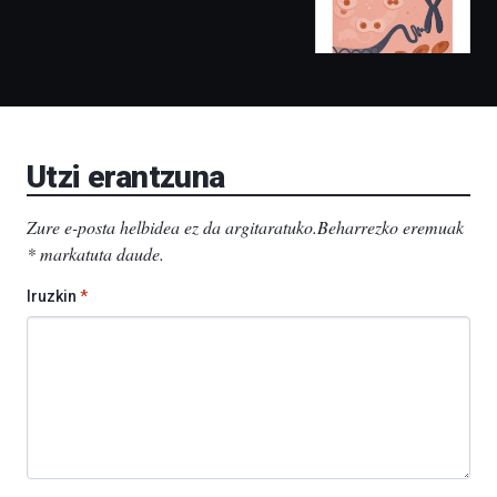
ere
izango
ditu:
Bidebarrietako
Liburutegia,
Bizkaia
Aretoa-
EHU…
Utzi erantzuna
Zure e-posta helbidea ez da argitaratuko.
Beharrezko eremuak
*
markatuta daude
.
Iruzkin
*