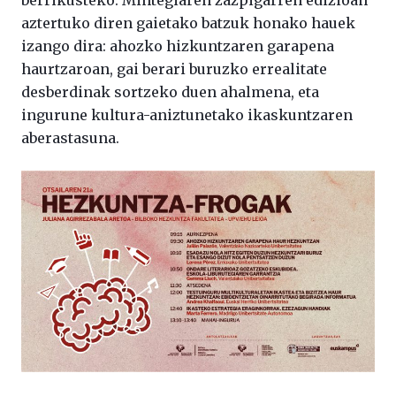
berrikusteko. Mintegiaren zazpigarren edizioan
aztertuko diren gaietako batzuk honako hauek
izango dira: ahozko hizkuntzaren garapena
haurtzaroan, gai berari buruzko errealitate
desberdinak sortzeko duen ahalmena, eta
ingurune kultura-aniztunetako ikaskuntzaren
aberastasuna.