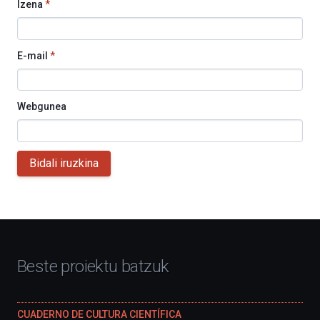
Izena
*
E-mail
*
Webgunea
Bidali iruzkina
Beste proiektu batzuk
CUADERNO DE CULTURA CIENTÍFICA