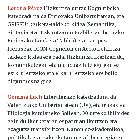
Lorena Pérez
Hizkuntzalaritza Kognitiboko
katedraduna da Errioxako Unibertsitatean, eta
GRISSU ikerketa-taldeko kidea (Semantika,
Sintaxia eta Hizkuntzaren Erabilerari buruzko
Errioxako Ikerketa Taldea) eta Campus
Iberuseko ICON-Cognción en Acción ekintza-
taldeko kidea ere bada. Hizkuntza ikertzen du,
komunikatzeko eta munduaz hitz egiteko ez
ezik, ulertzeko eta elkar ulertzeko ere balio
digun tresna gisa.
Gemma Luch
Literaturako katedraduna da
Valentziako Unibertsitatean (UV), eta irakaslea
Filologia katalaneko Sailean. 30 urteko ibilbidea
egin du ikerketaren esparruan ikertzen eta
ezagutza transferitzen. Kanon ez-akademikoa,
politikak eta irakurketaren eta liburutegiaren