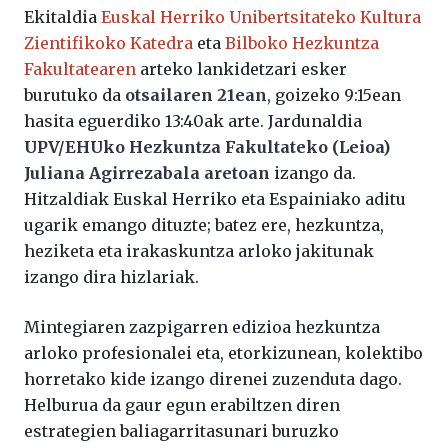
Ekitaldia
Euskal Herriko Unibertsitateko Kultura
Zientifikoko Katedra
eta
Bilboko Hezkuntza
Fakultatearen
arteko lankidetzari esker
burutuko da
otsailaren 21ean
, goizeko 9:15ean
hasita eguerdiko 13:40ak arte. Jardunaldia
UPV/EHUko Hezkuntza Fakultateko (Leioa)
Juliana Agirrezabala aretoan
izango da.
Hitzaldiak Euskal Herriko eta Espainiako aditu
ugarik emango dituzte; batez ere, hezkuntza,
heziketa eta irakaskuntza arloko jakitunak
izango dira hizlariak.
Mintegiaren zazpigarren edizioa hezkuntza
arloko profesionalei eta, etorkizunean, kolektibo
horretako kide izango direnei zuzenduta dago.
Helburua da gaur egun erabiltzen diren
estrategien baliagarritasunari buruzko