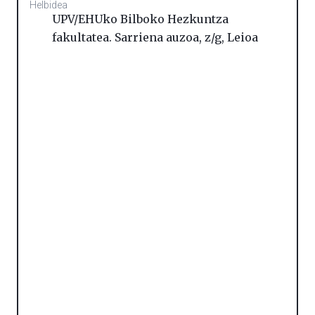
Helbidea
UPV/EHUko Bilboko Hezkuntza
fakultatea. Sarriena auzoa, z/g
,
Leioa