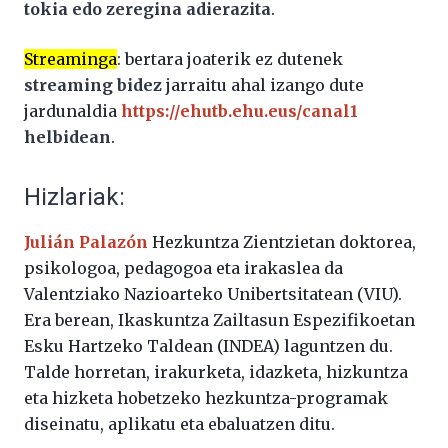
tokia edo zeregina adierazita
.
Streaminga
: bertara joaterik ez dutenek
streaming bidez
jarraitu ahal izango dute
jardunaldia
https://ehutb.ehu.eus/canal1
helbidean
.
Hizlariak:
Julián Palazón
Hezkuntza Zientzietan doktorea,
psikologoa, pedagogoa eta irakaslea da
Valentziako Nazioarteko Unibertsitatean (VIU).
Era berean, Ikaskuntza Zailtasun Espezifikoetan
Esku Hartzeko Taldean (INDEA) laguntzen du.
Talde horretan, irakurketa, idazketa, hizkuntza
eta hizketa hobetzeko hezkuntza-programak
diseinatu, aplikatu eta ebaluatzen ditu.