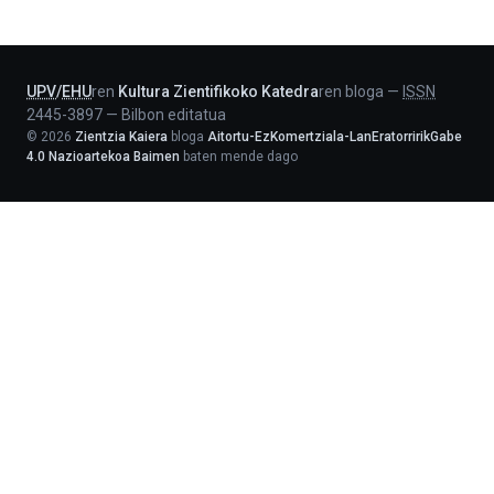
-
Lehendakaritza
UPV
/
EHU
ren
Kultura Zientifikoko Katedra
ren bloga
—
ISSN
2445-3897
—
Bilbon editatua
©
2026
Zientzia Kaiera
bloga
Aitortu-EzKomertziala-LanEratorririkGabe
4.0 Nazioartekoa Baimen
baten mende dago