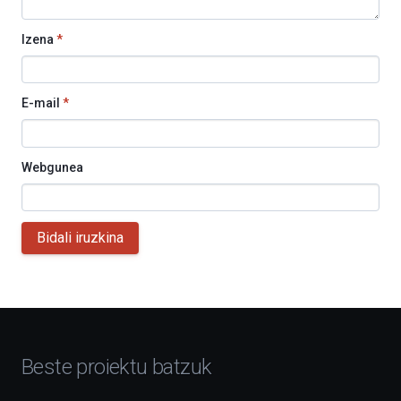
Izena
*
E-mail
*
Webgunea
Bidali iruzkina
Beste proiektu batzuk