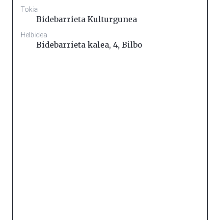
Tokia
Bidebarrieta Kulturgunea
Helbidea
Bidebarrieta kalea, 4
,
Bilbo