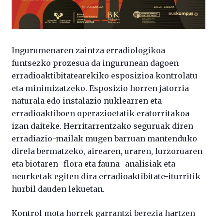
Ingurumenaren zaintza erradiologikoa
funtsezko prozesua da ingurunean dagoen
erradioaktibitatearekiko esposizioa kontrolatu
eta minimizatzeko. Esposizio horren jatorria
naturala edo instalazio nuklearren eta
erradioaktiboen operazioetatik eratorritakoa
izan daiteke. Herritarrentzako seguruak diren
erradiazio-mailak mugen barruan mantenduko
direla bermatzeko, airearen, uraren, lurzoruaren
eta biotaren -flora eta fauna- analisiak eta
neurketak egiten dira erradioaktibitate-iturritik
hurbil dauden lekuetan.
Kontrol mota horrek garrantzi berezia hartzen