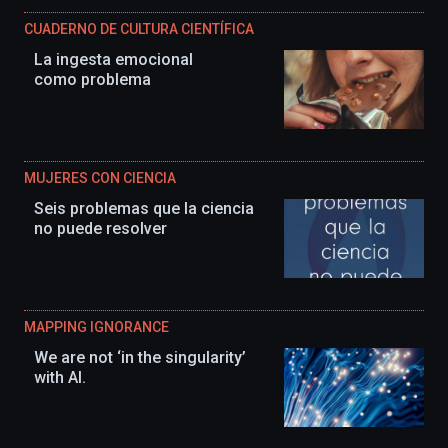
CUADERNO DE CULTURA CIENTÍFICA
La ingesta emocional
como problema
MUJERES CON CIENCIA
Seis problemas que la ciencia
no puede resolver
MAPPING IGNORANCE
We are not ‘in the singularity’
with AI.