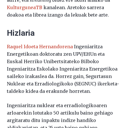
aurre, eta
streaming
bidez ere ikusi ahalko da
KulturguneaTB
kanalean. Aretoko sarrera
doakoa eta librea izango da lekuak bete arte.
Hizlaria
Raquel Idoeta Hernandorena
Ingeniaritza
Energetikoan doktoratu zen UPV/EHUn eta
Euskal Herriko Unibertsitateko Bilboko
Ingeniaritza Eskolako Ingeniaritza Energetikoa
saileko irakaslea da. Horrez gain, Segurtasun
Nuklear eta Erradiologikoko (SEGNUC) ikerketa-
taldeko kidea da erakunde horretan.
Ingeniaritza nuklear eta erradiologikoaren
arloarekin lotutako 50 artikulu baino gehiago
argitaratu ditu inpaktu indize handiko
aldizkarietan, eta 25 urte baino gehiago