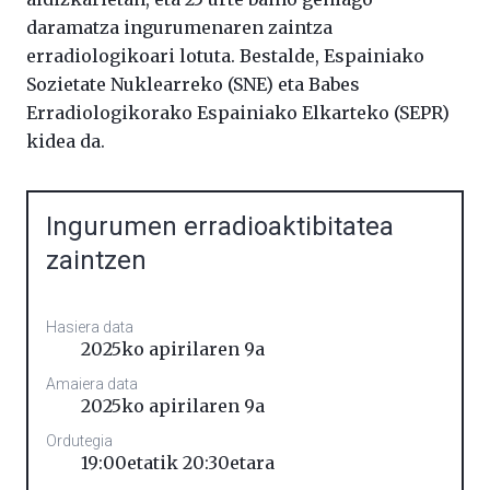
daramatza ingurumenaren zaintza
erradiologikoari lotuta. Bestalde, Espainiako
Sozietate Nuklearreko (SNE) eta Babes
Erradiologikorako Espainiako Elkarteko (SEPR)
kidea da.
Ingurumen erradioaktibitatea
zaintzen
Hasiera data
2025ko apirilaren 9a
Amaiera data
2025ko apirilaren 9a
Ordutegia
19:00etatik 20:30etara