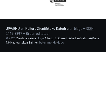
Eusko
Jaurlaritza
-
Lehendakaritza
UPV
/
EHU
ren
Kultura Zientifikoko Katedra
ren bloga
—
ISSN
2445-3897
—
Bilbon editatua
©
2026
Zientzia Kaiera
bloga
Aitortu-EzKomertziala-LanEratorririkGabe
4.0 Nazioartekoa Baimen
baten mende dago