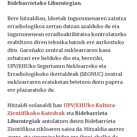
Bidebarrietako Liburutegian
.
Bere hitzaldian, Idoetak ingurumenaren zaintza
erradiologikoa zertan datzan azalduko du eta
ingurumenean erradioaktibitatea kontrolatzeko
erabiltzen diren teknika batzuk ere aurkeztuko
ditu. Garoñako zentral nuklearraren kasu
zehatzari ere helduko dio eta, bereziki,
UPV/EHUko Segurtasun Nuklearreko eta
Erradiologikoko ikertaldeak (SEGNUC) zentral
nuklearraren eraisketan betetzen duen papera
ere plazaratuko du.
Hitzaldi-solasaldi hau
UPV/EHUko Kultura
Zientifikoko Katedrak
eta
Bidebarrieta
Liburutegiak
antolatzen duten Bidebarrieta
Zientifikoa zikloaren saioa da. Hitzaldia aurrez