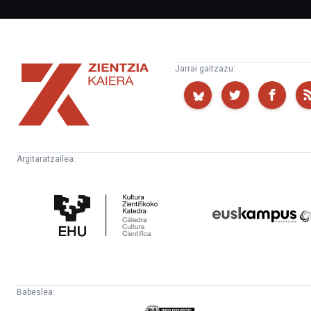
Zientzia
Jarrai gaitzazu:
Kaiera
Argitaratzailea:
Kultura
Euskampus
Zientifikoko
Fundazioa
Katedra
Babeslea: