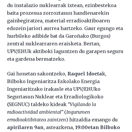
du instalazio nuklearrak ixtean, ezinbestekoa
baita prozesua zorroztasun handienarekin
gainbegiratzea, material erradioaktiboaren
edozein jariori aurrea hartzeko. Gaur egungo eta
hurbileko adibide bat da Garoñako (Burgos)
zentral nuklearraren eraisketa. Bertan,
UPV/EHUk aktiboki laguntzen du garapen seguru
eta gardena bermatzeko.
Gai honetan sakontzeko,
Raquel Idoeta
k,
Bilboko Ingeniaritza Eskolako Energia
Ingeniaritzako irakasle eta UPV/EHUko
Segurtasun Nuklear eta Erradiologikoko
(SEGNUC) taldeko kideak
“Vigilando la
radioactividad ambiental”
(
Ingurumen
erradioaktibitatea zaintzen
) hitzaldia emango du
apirilaren 9an
, asteazkena,
19:00etan Bilboko