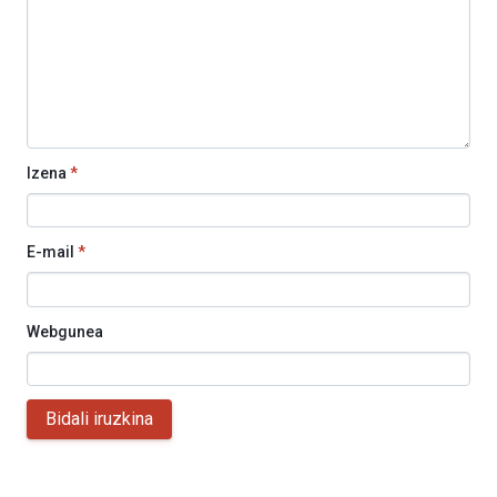
Izena
*
E-mail
*
Webgunea
Bidali iruzkina