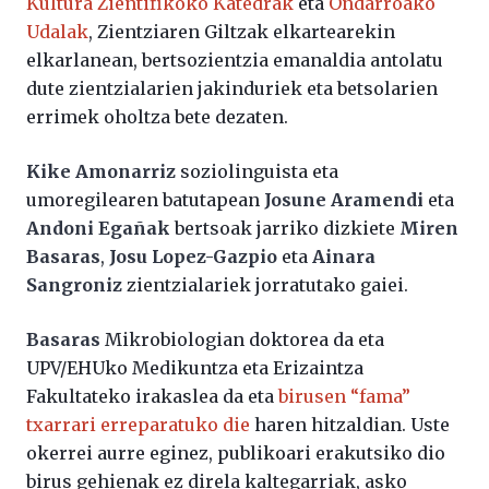
Kultura Zientifikoko Katedrak
eta
Ondarroako
Udalak
, Zientziaren Giltzak elkartearekin
elkarlanean, bertsozientzia emanaldia antolatu
dute zientzialarien jakinduriek eta betsolarien
errimek oholtza bete dezaten.
Kike Amonarriz
soziolinguista eta
umoregilearen batutapean
Josune Aramendi
eta
Andoni Egañak
bertsoak jarriko dizkiete
Miren
Basaras
,
Josu Lopez-Gazpio
eta
Ainara
Sangroniz
zientzialariek jorratutako gaiei.
Basaras
Mikrobiologian doktorea da eta
UPV/EHUko Medikuntza eta Erizaintza
Fakultateko irakaslea da eta
birusen “fama”
txarrari erreparatuko die
haren hitzaldian. Uste
okerrei aurre eginez, publikoari erakutsiko dio
birus gehienak ez direla kaltegarriak, asko