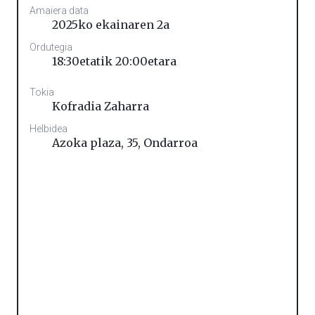
Amaiera data
2025ko ekainaren 2a
Ordutegia
18:30etatik 20:00etara
Tokia
Kofradia Zaharra
Helbidea
Azoka plaza, 35
,
Ondarroa