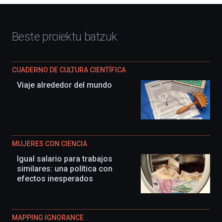
Beste proiektu batzuk
CUADERNO DE CULTURA CIENTÍFICA
Viaje alrededor del mundo
MUJERES CON CIENCIA
Igual salario para trabajos
similares: una política con
efectos inesperados
MAPPING IGNORANCE