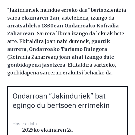
“Jakinduriek mundue erreko dau” bertsozientzia
saioa
ekainaren 2an
, astelehena, izango da
arratsaldeko 18:30ean
Ondarroako Kofradia
Zaharrean
. Sarrera librea izango da lekuak bete
arte. Ekitaldira joan nahi dutenek
, gaurtik
aurrera, Ondarroako Turismo Bulegora
(Kofradia Zaharrean)
joan ahal izango dute
gonbidapena jasotzera
. Ekitaldira sartzeko,
gonbidapena sarreran erakutsi beharko da.
Ondarroan “Jakinduriek” bat
egingo du bertsoen errimekin
Hasiera data
2025ko ekainaren 2a