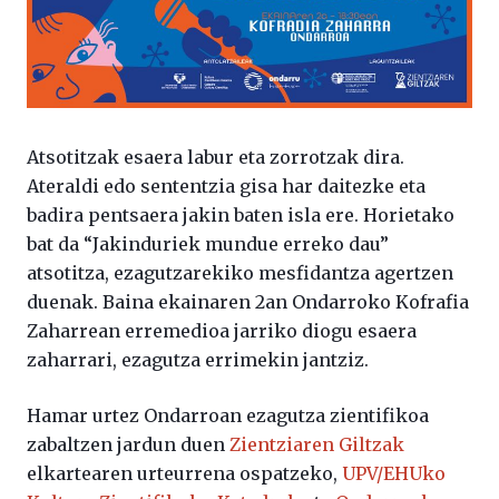
Atsotitzak esaera labur eta zorrotzak dira.
Ateraldi edo sententzia gisa har daitezke eta
badira pentsaera jakin baten isla ere. Horietako
bat da “Jakinduriek mundue erreko dau”
atsotitza, ezagutzarekiko mesfidantza agertzen
duenak. Baina ekainaren 2an Ondarroko Kofrafia
Zaharrean erremedioa jarriko diogu esaera
zaharrari, ezagutza errimekin jantziz.
Hamar urtez Ondarroan ezagutza zientifikoa
zabaltzen jardun duen
Zientziaren Giltzak
elkartearen urteurrena ospatzeko,
UPV/EHUko