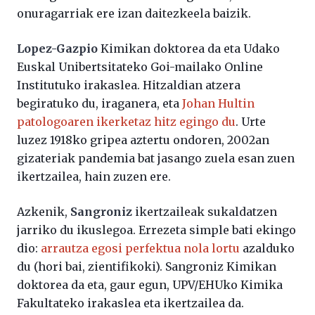
onuragarriak ere izan daitezkeela baizik.
Lopez-Gazpio
Kimikan doktorea da eta Udako
Euskal Unibertsitateko Goi-mailako Online
Institutuko irakaslea. Hitzaldian atzera
begiratuko du, iraganera, eta
Johan Hultin
patologoaren ikerketaz hitz egingo du
. Urte
luzez 1918ko gripea aztertu ondoren, 2002an
gizateriak pandemia bat jasango zuela esan zuen
ikertzailea, hain zuzen ere.
Azkenik,
Sangroniz
ikertzaileak sukaldatzen
jarriko du ikuslegoa. Errezeta simple bati ekingo
dio:
arrautza egosi perfektua nola lortu
azalduko
du (hori bai, zientifikoki). Sangroniz Kimikan
doktorea da eta, gaur egun, UPV/EHUko Kimika
Fakultateko irakaslea eta ikertzailea da.