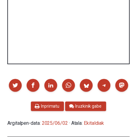
Partekatu
Inprimatu
Iruzkinik gabe
Argitalpen-data:
2025/06/02
· Atala:
Ekitaldiak