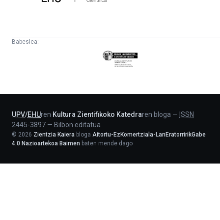
Babeslea:
Eusko
Jaurlaritza
-
Lehendakaritza
UPV
/
EHU
ren
Kultura Zientifikoko Katedra
ren bloga
—
ISSN
2445-3897
—
Bilbon editatua
©
2026
Zientzia Kaiera
bloga
Aitortu-EzKomertziala-LanEratorririkGabe
4.0 Nazioartekoa Baimen
baten mende dago