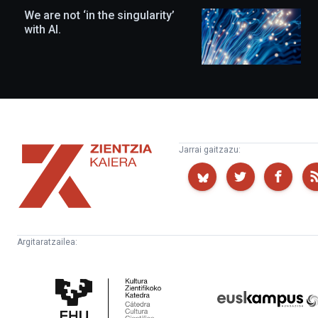
We are not ‘in the singularity’
with AI.
Zientzia
Jarrai gaitzazu:
Kaiera
Argitaratzailea:
Kultura
Euskampus
Zientifikoko
Fundazioa
Katedra