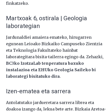
finkatzeko.
Martxoak 6, ostirala | Geologia
laborategian
Jardunaldiei amaiera emateko, hirugarren
egunean Leioako Bizkaiko Campuseko Zientzia
eta Teknologia Fakultateko hainbat
laborategitara bisita-tailerra egingo da. Zehazki,
BC3ko IzotzaLab tenperatura baxuko
instalazioa eta EHUko Geologia Saileko bi
laborategi bisitatuko dira
.
Izen-ematea eta sarrera
Antolatutako jardueretara sarrera librea eta
doakoa izango da, lekua bete arte. Bizkaia Aretoa-