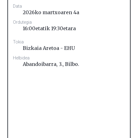
Data
2026ko martxoaren 4a
Ordutegia
16:00etatik 19:30etara
Tokia
Bizkaia Aretoa - EHU
Helbidea
Abandoibarra, 3.
,
Bilbo.