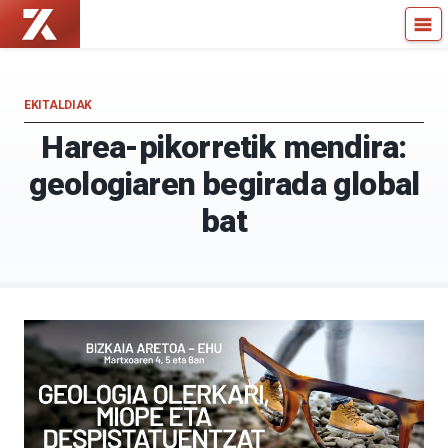
Zientzia
Kultura
Kaiera
Zientifikoko
—
Katedra
Kultura
EKITALDIAK
Zientifikoko
Harea-pikorretik mendira:
Katedra
geologiaren begirada global
bat