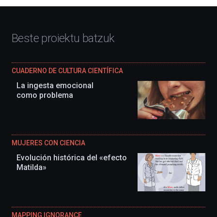
Beste proiektu batzuk
CUADERNO DE CULTURA CIENTÍFICA
La ingesta emocional
como problema
MUJERES CON CIENCIA
Evolución histórica del «efecto
Matilda»
MAPPING IGNORANCE