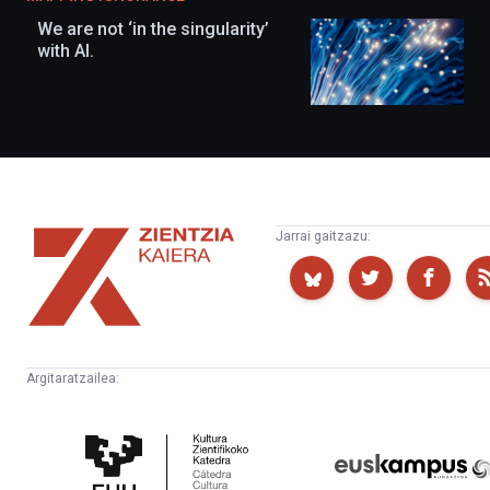
We are not ‘in the singularity’
with AI.
Zientzia
Jarrai gaitzazu:
Kaiera
Argitaratzailea:
Kultura
Euskampus
Zientifikoko
Fundazioa
Katedra