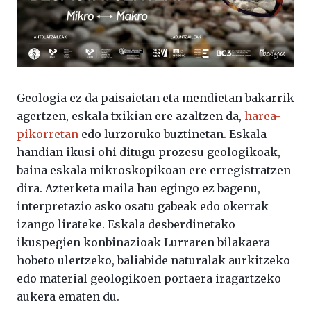
Geologia ez da paisaietan eta mendietan bakarrik
agertzen, eskala txikian ere azaltzen da,
harea-
pikorretan
edo lurzoruko buztinetan. Eskala
handian ikusi ohi ditugu prozesu geologikoak,
baina eskala mikroskopikoan ere erregistratzen
dira. Azterketa maila hau egingo ez bagenu,
interpretazio asko osatu gabeak edo okerrak
izango lirateke. Eskala desberdinetako
ikuspegien konbinazioak Lurraren bilakaera
hobeto ulertzeko, baliabide naturalak aurkitzeko
edo material geologikoen portaera iragartzeko
aukera ematen du.