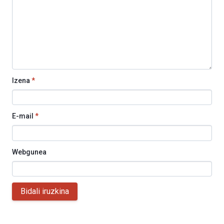
Izena
*
E-mail
*
Webgunea
Bidali iruzkina