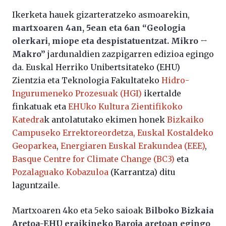
Ikerketa hauek gizarteratzeko asmoarekin,
martxoaren 4an, 5ean eta 6an “
Geologia
olerkari, miope eta despistatuentzat
. Mikro ↔
Makro”
jardunaldien zazpigarren edizioa egingo
da. Euskal Herriko Unibertsitateko (EHU)
Zientzia eta Teknologia Fakultateko
Hidro-
Ingurumeneko Prozesuak (HGI)
ikertalde
finkatuak eta
EHUko Kultura Zientifikoko
Katedra
k antolatutako ekimen honek
Bizkaiko
Campuseko Errektoreordetza,
Euskal Kostaldeko
Geoparkea
,
Energiaren Euskal Erakundea (EEE)
,
Basque Centre for Climate Change (BC3)
eta
Pozalaguako Kobazuloa
(Karrantza) ditu
laguntzaile.
Martxoaren 4ko eta 5eko saioak
Bilboko Bizkaia
Aretoa-EHU eraikineko Baroja aretoan egingo