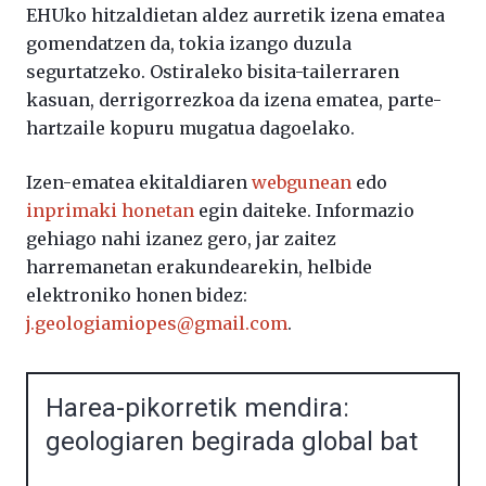
EHUko hitzaldietan aldez aurretik izena ematea
gomendatzen da, tokia izango duzula
segurtatzeko. Ostiraleko bisita-tailerraren
kasuan, derrigorrezkoa da izena ematea, parte-
hartzaile kopuru mugatua dagoelako.
Izen-ematea ekitaldiaren
webgunean
edo
inprimaki honetan
egin daiteke. Informazio
gehiago nahi izanez gero, jar zaitez
harremanetan erakundearekin, helbide
elektroniko honen bidez:
j.geologiamiopes@gmail.com
.
Harea-pikorretik mendira:
geologiaren begirada global bat