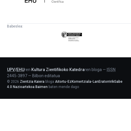
Babeslea:
Eusko
Jaurlaritza
-
Lehendakaritza
UPV
/
EHU
ren
Kultura Zientifikoko Katedra
ren bloga
—
ISSN
2445-3897
—
Bilbon editatua
©
2026
Zientzia Kaiera
bloga
Aitortu-EzKomertziala-LanEratorririkGabe
4.0 Nazioartekoa Baimen
baten mende dago