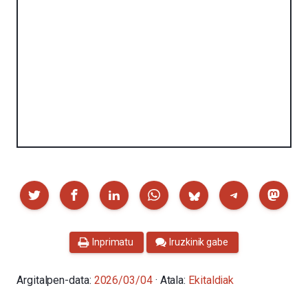
Partekatu
Inprimatu
Iruzkinik gabe
Argitalpen-data:
2026/03/04
· Atala:
Ekitaldiak