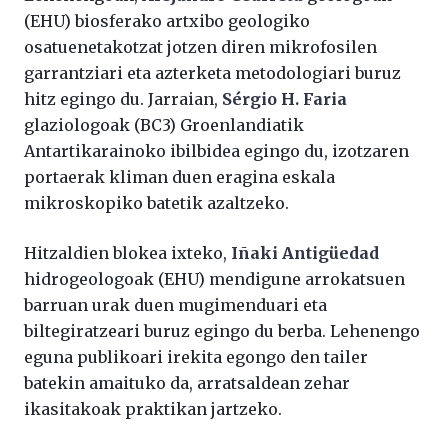
(EHU) biosferako artxibo geologiko
osatuenetakotzat jotzen diren mikrofosilen
garrantziari eta azterketa metodologiari buruz
hitz egingo du. Jarraian,
Sérgio H. Faria
glaziologoak (BC3) Groenlandiatik
Antartikarainoko ibilbidea egingo du, izotzaren
portaerak kliman duen eragina eskala
mikroskopiko batetik azaltzeko.
Hitzaldien blokea ixteko,
Iñaki Antigüedad
hidrogeologoak (EHU) mendigune arrokatsuen
barruan urak duen mugimenduari eta
biltegiratzeari buruz egingo du berba. Lehenengo
eguna publikoari irekita egongo den tailer
batekin amaituko da, arratsaldean zehar
ikasitakoak praktikan jartzeko.