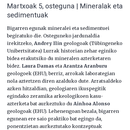
Martxoak 5, osteguna | Mineralak eta
sedimentuak
Bigarren egunak mineralei eta sedimentuei
begiratuko die. Osteguneko jardunaldia
irekitzeko,
Andrey Ilin
geologoak (Tübingeneko
Unibertsitatea) Lurrak historian zehar eginiko
bidea erakutsiko du mineralen azterketaren
bidez.
Laura Damas
eta
Arantza Aranburu
geologoek (EHU), berriz, arrokak laborategian
nola aztertzen diren azalduko dute. Arratsaldeko
azken hitzaldian, geologiaren ikuspegitik
egindako zeramika arkeologikoen kasu-
azterketa bat aurkeztuko du
Ainhoa Alonso
geologoak (EHU). Lehenengoan bezala, bigarren
egunean ere saio praktiko bat egingo da,
ponentzietan aurkeztutako kontzeptuak