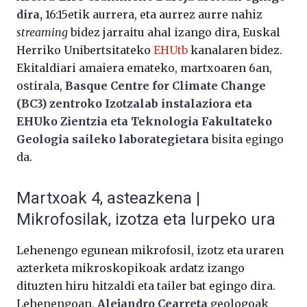
dira,
16:15etik aurrera, eta aurrez aurre nahiz
streaming
bidez jarraitu ahal izango dira, Euskal
Herriko Unibertsitateko
EHUtb
kanalaren bidez.
Ekitaldiari amaiera emateko, martxoaren 6an,
ostirala,
Basque Centre for Climate Change
(BC3) zentroko Izotzalab instalaziora eta
EHUko Zientzia eta Teknologia Fakultateko
Geologia saileko laborategietara
bisita egingo
da.
Martxoak 4, asteazkena |
Mikrofosilak, izotza eta lurpeko ura
Lehenengo egunean mikrofosil, izotz eta uraren
azterketa mikroskopikoak ardatz izango
dituzten hiru hitzaldi eta tailer bat egingo dira.
Lehenengoan,
Alejandro Cearreta
geologoak