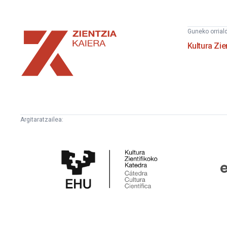
Zientzia
Guneko orrial
Kaiera
Kultura Zie
Argitaratzailea:
Kultura
E
Zientifikoko
F
Katedra