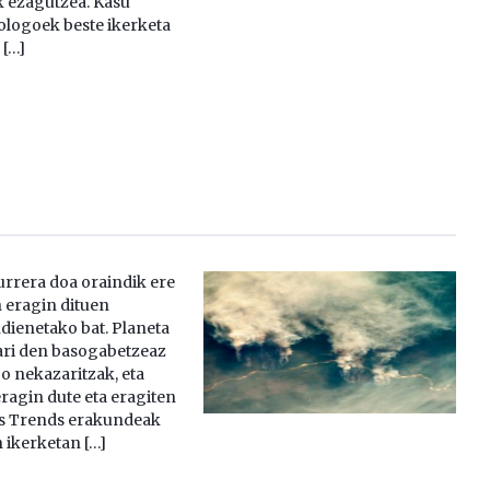
 ezagutzea. Kasu
ologoek beste ikerketa
 […]
rrera doa oraindik ere
 eragin dituen
ienetako bat. Planeta
ari den basogabetzeaz
o nekazaritzak, eta
ragin dute eta eragiten
res Trends erakundeak
 ikerketan […]