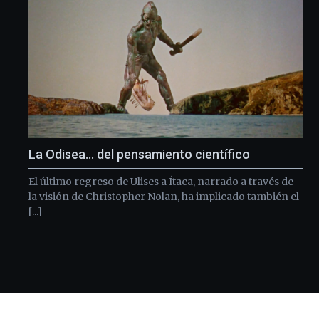
La Odisea… del pensamiento científico
El último regreso de Ulises a Ítaca, narrado a través de
la visión de Christopher Nolan, ha implicado también el
[...]