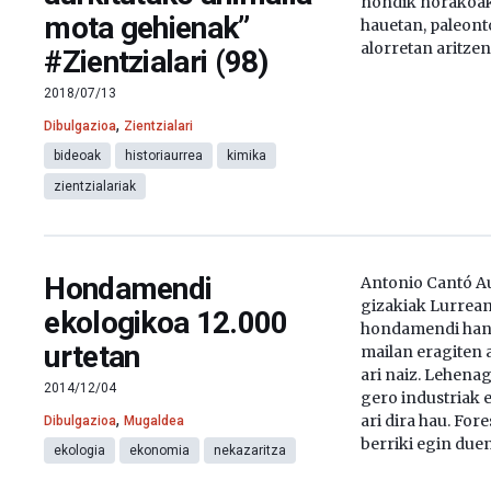
nondik norakoak
mota gehienak”
hauetan, paleont
alorretan aritzen
#Zientzialari (98)
2018/07/13
,
Dibulgazioa
Zientzialari
bideoak
historiaurrea
kimika
zientzialariak
Hondamendi
Antonio Cantó Au
gizakiak Lurrean
ekologikoa 12.000
hondamendi hand
urtetan
mailan eragiten 
ari naiz. Lehenag
2014/12/04
gero industriak e
,
ari dira hau. Fo
Dibulgazioa
Mugaldea
berriki egin duen
ekologia
ekonomia
nekazaritza