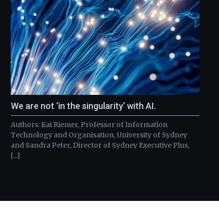
We are not ‘in the singularity’ with AI.
Authors: Kai Riemer, Professor of Information
Technology and Organisation, University of Sydney
and Sandra Peter, Director of Sydney Executive Plus,
[...]