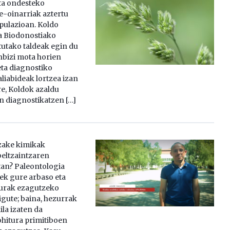
ta ondesteko
-oinarriak aztertu
opulazioan. Koldo
a Biodonostiako
tutako taldeak egin du
nbizi mota horien
ta diagnostiko
liabideak lortzea izan
re, Koldok azaldu
 diagnostikatzen […]
zake kimikak
beltzaintzaren
an? Paleontologia
nek gure arbaso eta
turak ezagutzeko
gute; baina, hezurrak
aila izaten da
ohitura primitiboen