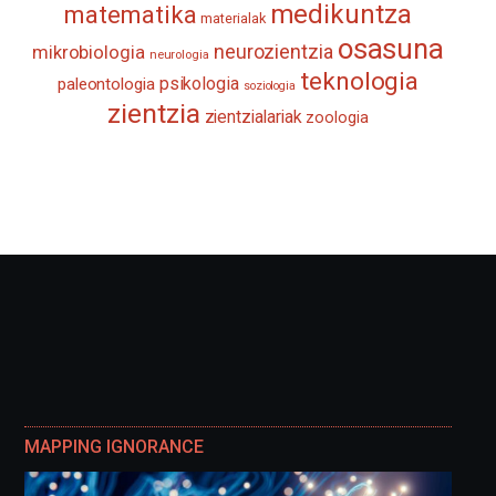
medikuntza
matematika
materialak
osasuna
neurozientzia
mikrobiologia
neurologia
teknologia
psikologia
paleontologia
soziologia
zientzia
zientzialariak
zoologia
MAPPING IGNORANCE