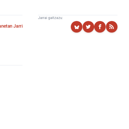
Jarrai gaitzazu:
netan Jarri