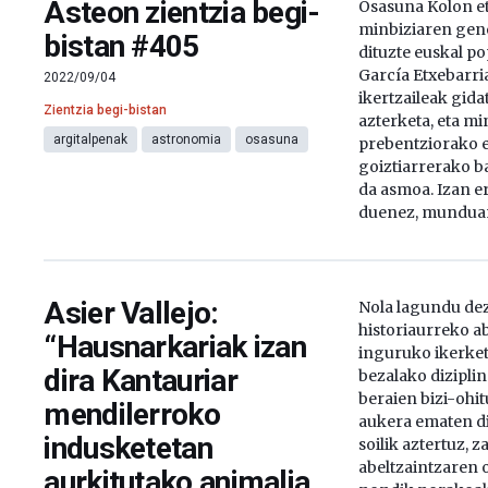
Asteon zientzia begi-
Osasuna Kolon e
minbiziaren gene
bistan #405
dituzte euskal p
García Etxebarri
2022/09/04
ikertzaileak gida
Zientzia begi-bistan
azterketa, eta mi
argitalpenak
astronomia
osasuna
prebentziorako e
goiztiarrerako ba
da asmoa. Izan e
duenez, munduan
Asier Vallejo:
Nola lagundu de
historiaurreko a
“Hausnarkariak izan
inguruko ikerket
dira Kantauriar
bezalako dizipli
beraien bizi-ohi
mendilerroko
aukera ematen di
indusketetan
soilik aztertuz, z
abeltzaintzaren 
aurkitutako animalia